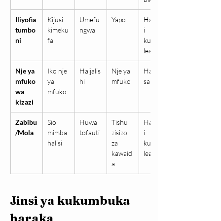
Iliyofia 
Kijusi 
Umefu
Yapo
Haiwez
tumbo
kimeku
ngwa
i 
ni
fa
kuende
lea
Nje ya 
Iko nje 
Haijalis
Nje ya 
Hatari 
mfuko 
ya 
hi
mfuko
sana
wa 
mfuko
kizazi
Zabibu
Sio 
Huwa 
Tishu 
Haiwez
/Mola
mimba 
tofauti
zisizo 
i 
halisi
za 
kuende
kawaid
lea
a
Jinsi ya kukumbuka 
haraka