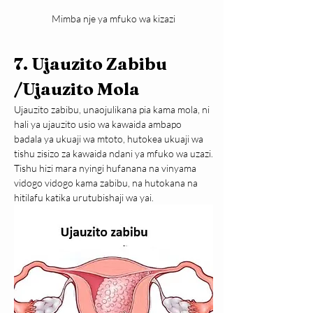
Mimba nje ya mfuko wa kizazi
7. Ujauzito Zabibu 
/Ujauzito Mola
Ujauzito zabibu, unaojulikana pia kama mola, ni 
hali ya ujauzito usio wa kawaida ambapo 
badala ya ukuaji wa mtoto, hutokea ukuaji wa 
tishu zisizo za kawaida ndani ya mfuko wa uzazi.
Tishu hizi mara nyingi hufanana na vinyama 
vidogo vidogo kama zabibu, na hutokana na 
hitilafu katika urutubishaji wa yai.