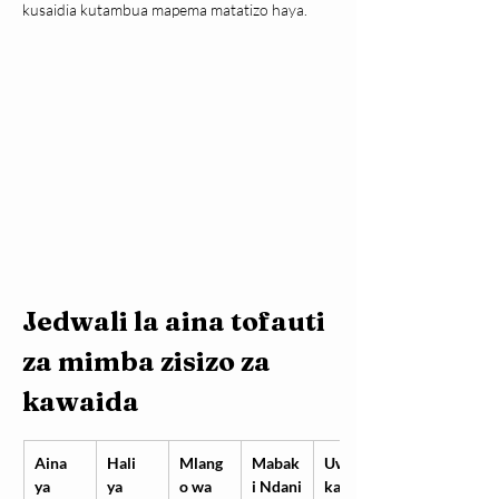
kusaidia kutambua mapema matatizo haya.
Jedwali la aina tofauti 
za mimba zisizo za 
kawaida
Aina 
Hali 
Mlang
Mabak
Uweze
ya 
ya 
o wa 
i Ndani
kano 