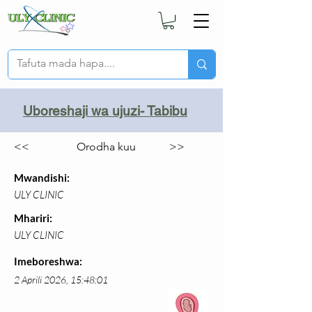
Uboreshaji wa ujuzi- Tabibu
<<
Orodha kuu
>>
Mwandishi:
ULY CLINIC
Mhariri:
ULY CLINIC
Imeboreshwa:
2 Aprili 2026, 15:48:01