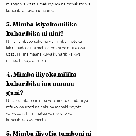
mlango wa kizazi umefunguka na mchakato wa 
kuharibika tayari umeanza.
3. Mimba isiyokamilika 
kuharibika ni nini?
Ni hali ambapo sehemu ya mimba imetoka 
lakini bado kuna mabaki ndani ya mfuko wa 
uzazi. Hii ina maana kuwa kuharibika kwa 
mimba hakujakamilika.
4. Mimba iliyokamilika 
kuharibika ina maana 
gani?
Ni pale ambapo mimba yote imetoka ndani ya 
mfuko wa uzazi na hakuna mabaki yoyote 
yaliyobaki. Hii ni hatua ya mwisho ya 
kuharibika kwa mimba.
5. Mimba iliyofia tumboni ni 