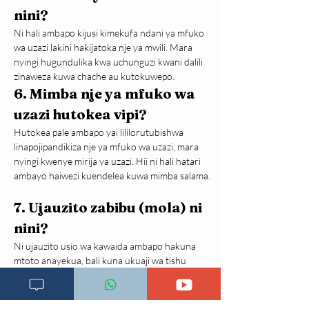
nini?
Ni hali ambapo kijusi kimekufa ndani ya mfuko 
wa uzazi lakini hakijatoka nje ya mwili. Mara 
nyingi hugundulika kwa uchunguzi kwani dalili 
zinaweza kuwa chache au kutokuwepo.
6. Mimba nje ya mfuko wa 
uzazi hutokea vipi?
Hutokea pale ambapo yai lililorutubishwa 
linapojipandikiza nje ya mfuko wa uzazi, mara 
nyingi kwenye mirija ya uzazi. Hii ni hali hatari 
ambayo haiwezi kuendelea kuwa mimba salama.
7. Ujauzito zabibu (mola) ni 
nini?
Ni ujauzito usio wa kawaida ambapo hakuna 
mtoto anayekua, bali kuna ukuaji wa tishu 
zisizo za kawaida zinazofanana na vinyama 
kama zabibu ndani ya mfuko wa uzazi.