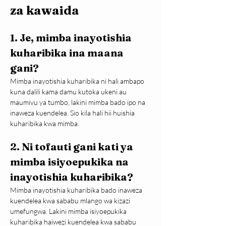
za kawaida
1. Je, mimba inayotishia 
kuharibika ina maana 
gani?
Mimba inayotishia kuharibika ni hali ambapo 
kuna dalili kama damu kutoka ukeni au 
maumivu ya tumbo, lakini mimba bado ipo na 
inaweza kuendelea. Sio kila hali hii huishia 
kuharibika kwa mimba.
2. Ni tofauti gani kati ya 
mimba isiyoepukika na 
inayotishia kuharibika?
Mimba inayotishia kuharibika bado inaweza 
kuendelea kwa sababu mlango wa kizazi 
umefungwa. Lakini mimba isiyoepukika 
kuharibika haiwezi kuendelea kwa sababu 