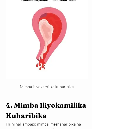
Mimba isiyokamilika kuharibika
4. Mimba iliyokamilika 
Kuharibika 
Hii ni hali ambapo mimba imeshaharibika na 