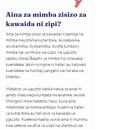
Aina za mimba zisizo za
kawaida ni zipi?
Aina za mimba zisizo za kawaida ni pamoja na 
mimba inayotishia kuharibika, isiyoepukika, 
isiyokamilika, iliyokamilika, iliyofia tumboni, 
mimba nje ya mfuko wa uzazi, na ujauzito 
zabibu (mola).Baadhi ya mimba hizi zinaweza 
kuendelea, lakini nyingine ni hatari au haziwezi 
kuendelea na huhitaji uangalizi wa haraka wa 
kitabibu.
Matatizo ya ujauzito katika hatua za awali ni 
jambo linaloweza kumpata mwanamke yeyote. 
Miongoni mwa matatizo hayo, kuna aina 
mbalimbali za mimba ambazo huashiria hatari 
ya kuharibika au hali isiyo ya kawaida ya 
ujauzito. Kuelewa maana ya kila aina ni muhimu 
kwa uelewa wa afya ya uzazi na utambuzi wa 