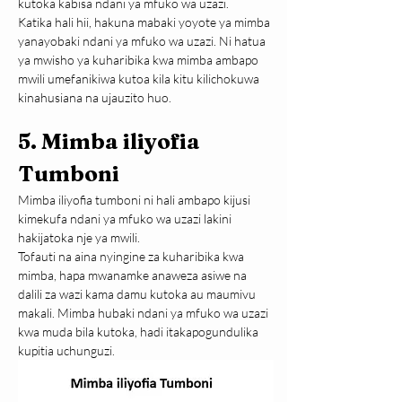
kutoka kabisa ndani ya mfuko wa uzazi.
Katika hali hii, hakuna mabaki yoyote ya mimba 
yanayobaki ndani ya mfuko wa uzazi. Ni hatua 
ya mwisho ya kuharibika kwa mimba ambapo 
mwili umefanikiwa kutoa kila kitu kilichokuwa 
kinahusiana na ujauzito huo.
5. Mimba iliyofia 
Tumboni
Mimba iliyofia tumboni ni hali ambapo kijusi 
kimekufa ndani ya mfuko wa uzazi lakini 
hakijatoka nje ya mwili.
Tofauti na aina nyingine za kuharibika kwa 
mimba, hapa mwanamke anaweza asiwe na 
dalili za wazi kama damu kutoka au maumivu 
makali. Mimba hubaki ndani ya mfuko wa uzazi 
kwa muda bila kutoka, hadi itakapogundulika 
kupitia uchunguzi.