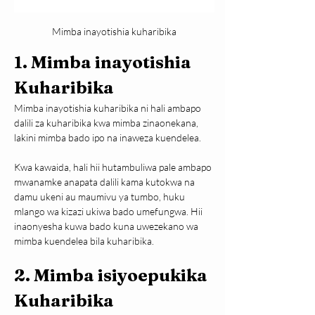
Mimba inayotishia kuharibika
1. Mimba inayotishia 
Kuharibika
Mimba inayotishia kuharibika ni hali ambapo 
dalili za kuharibika kwa mimba zinaonekana, 
lakini mimba bado ipo na inaweza kuendelea.
Kwa kawaida, hali hii hutambuliwa pale ambapo 
mwanamke anapata dalili kama kutokwa na 
damu ukeni au maumivu ya tumbo, huku 
mlango wa kizazi ukiwa bado umefungwa. Hii 
inaonyesha kuwa bado kuna uwezekano wa 
mimba kuendelea bila kuharibika.
2. Mimba isiyoepukika 
Kuharibika