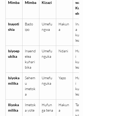
Mimba
Mimba
Kizazi
wa 
Kuend
elea
Inayoti
Bado 
Umefu
Hakun
Inawez
shia
ipo
ngwa
a
a 
kuende
lea
Isiyoep
Inaend
Umefu
Ndani
Haiwez
ukika
elea 
nguka
i 
kuhari
kuende
bika
lea
Isiyoka
Sehem
Umefu
Yapo
Haiwez
milika
u 
nguka
i 
imetok
kuende
a
lea
Iliyoka
Imetok
Hufun
Hakun
Tayari 
milika
a yote
ga tena
a
imehari
bika