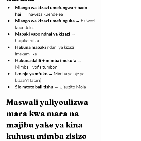
Mlango wa kizazi umefungwa + bado 
hai
 → inaweza kuendelea
Mlango wa kizazi umefunguka
 → haiwezi 
kuendelea
Mabaki yapo ndnai ya kizazi
 → 
haijakamilika
Hakuna mabaki
 ndani ya kizazi → 
imekamilika
Hakuna dalili + mimba imekufa
 → 
MImba iliyofia tumboni
Iko nje ya mfuko
 → Mimba ya nje ya 
kizazi9Hatari)
Sio mtoto bali tishu
 → Ujauzito Mola
Maswali yaliyoulizwa 
mara kwa mara na 
majibu yake ya kina 
kuhusu mimba zisizo 