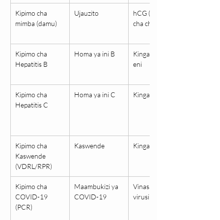
Kipimo cha 
Ujauzito
hCG (kiwango 
mimba (damu)
cha chini zaidi)
Kipimo cha 
Homa ya ini B
Kingamwili/antij
Hepatitis B
eni
Kipimo cha 
Homa ya ini C
Kingamwili
Hepatitis C
Kipimo cha 
Kaswende
Kingamwili
Kaswende 
(VDRL/RPR)
Kipimo cha 
Maambukizi ya 
Vinasaba vya 
COVID-19 
COVID-19
virusi
(PCR)