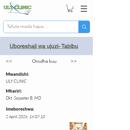
Uboreshaji wa ujuzi- Tabibu
<<
Orodha kuu
>>
Mwandishi:
ULY CLINIC
Mhariri:
Dkt. Sospeter B, MD
Imeboreshwa:
2 Aprili 2026, 16:07:10