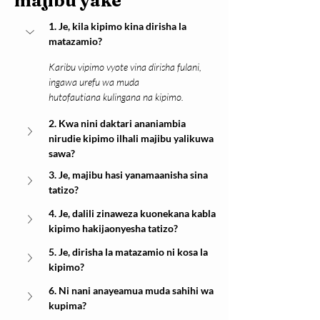
majibu yake
1. Je, kila kipimo kina dirisha la 
matazamio?
Karibu vipimo vyote vina dirisha fulani, 
ingawa urefu wa muda 
hutofautiana kulingana na kipimo.
2. Kwa nini daktari ananiambia 
nirudie kipimo ilhali majibu yalikuwa 
sawa?
3. Je, majibu hasi yanamaanisha sina 
tatizo?
4. Je, dalili zinaweza kuonekana kabla 
kipimo hakijaonyesha tatizo?
5. Je, dirisha la matazamio ni kosa la 
kipimo?
6. Ni nani anayeamua muda sahihi wa 
kupima?