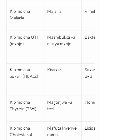
Kipimo cha 
Malaria
Vimelea/antijeni
Malaria
Kipimo cha UTI 
Maambukizi ya 
Bakteria
(mkojo)
njia ya mkojo
Kipimo cha 
Kisukari
Sukari ya miezi 
Sukari (HbA1c)
2–3
Kipimo cha 
Magonjwa ya 
Homoni
Thyroid (TSH)
tezi
Kipimo cha 
Mafuta kwenye 
Lipids
Cholesterol
damu