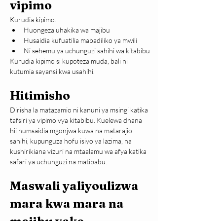
vipimo
Kurudia kipimo:
Huongeza uhakika wa majibu
Husaidia kufuatilia mabadiliko ya mwili
Ni sehemu ya uchunguzi sahihi wa kitabibu
Kurudia kipimo si kupoteza muda, bali ni 
kutumia sayansi kwa usahihi.
Hitimisho
Dirisha la matazamio ni kanuni ya msingi katika 
tafsiri ya vipimo vya kitabibu. Kuelewa dhana 
hii humsaidia mgonjwa kuwa na matarajio 
sahihi, kupunguza hofu isiyo ya lazima, na 
kushirikiana vizuri na mtaalamu wa afya katika 
safari ya uchunguzi na matibabu.
Maswali yaliyoulizwa 
mara kwa mara na 