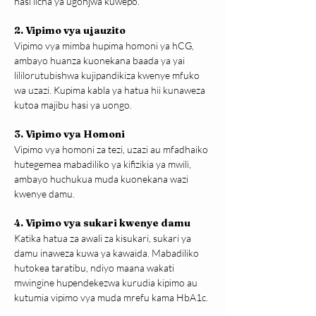
hasi licha ya ugonjwa kuwepo.
2. Vipimo vya ujauzito
Vipimo vya mimba hupima homoni ya hCG, 
ambayo huanza kuonekana baada ya yai 
lililorutubishwa kujipandikiza kwenye mfuko 
wa uzazi. Kupima kabla ya hatua hii kunaweza 
kutoa majibu hasi ya uongo.
3. Vipimo vya Homoni
Vipimo vya homoni za tezi, uzazi au mfadhaiko 
hutegemea mabadiliko ya kifizikia ya mwili, 
ambayo huchukua muda kuonekana wazi 
kwenye damu.
4. Vipimo vya sukari kwenye damu
Katika hatua za awali za kisukari, sukari ya 
damu inaweza kuwa ya kawaida. Mabadiliko 
hutokea taratibu, ndiyo maana wakati 
mwingine hupendekezwa kurudia kipimo au 
kutumia vipimo vya muda mrefu kama HbA1c.