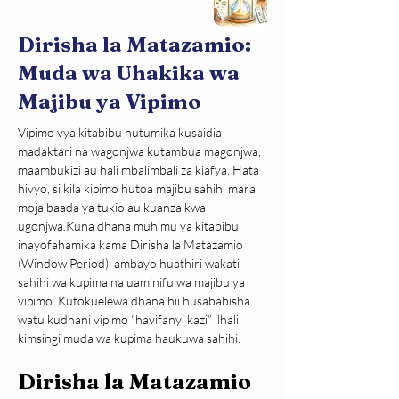
Dirisha la Matazamio:
Muda wa Uhakika wa
Majibu ya Vipimo
Vipimo vya kitabibu hutumika kusaidia 
madaktari na wagonjwa kutambua magonjwa, 
maambukizi au hali mbalimbali za kiafya. Hata 
hivyo, si kila kipimo hutoa majibu sahihi mara 
moja baada ya tukio au kuanza kwa 
ugonjwa.Kuna dhana muhimu ya kitabibu 
inayofahamika kama Dirisha la Matazamio 
(Window Period), ambayo huathiri wakati 
sahihi wa kupima na uaminifu wa majibu ya 
vipimo. Kutokuelewa dhana hii husababisha 
watu kudhani vipimo “havifanyi kazi” ilhali 
kimsingi muda wa kupima haukuwa sahihi.
Dirisha la Matazamio 