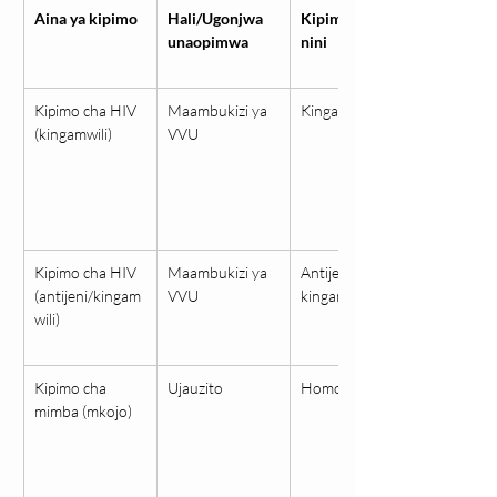
Aina ya kipimo
Hali/Ugonjwa 
Kipimo hupima 
unaopimwa
nini
Kipimo cha HIV 
Maambukizi ya 
Kingamwili
(kingamwili)
VVU
Kipimo cha HIV 
Maambukizi ya 
Antijeni + 
(antijeni/kingam
VVU
kingamwili
wili)
Kipimo cha 
Ujauzito
Homoni hCG
mimba (mkojo)