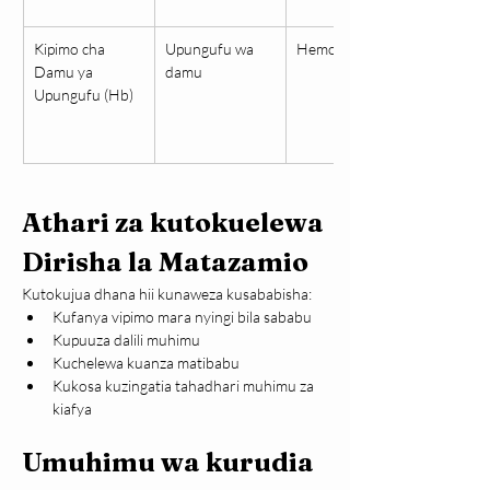
Kipimo cha 
Upungufu wa 
Hemoglobini
Damu ya 
damu
Upungufu (Hb)
Athari za kutokuelewa 
Dirisha la Matazamio
Kutokujua dhana hii kunaweza kusababisha:
Kufanya vipimo mara nyingi bila sababu
Kupuuza dalili muhimu
Kuchelewa kuanza matibabu
Kukosa kuzingatia tahadhari muhimu za 
kiafya
Umuhimu wa kurudia 