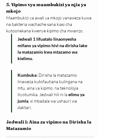
5. Vipimo vya maambukizi ya njia ya 
mkojo
Maambukizi ya awali ya mkojo yanaweza kuwa 
na bakteria wachache sana kiasi cha 
kutoonekana kwenye kipimo cha mwanzo.
Jedwali 1 lifuatalo linaonyesha 
mifano ya vipimo hivi na dirisha lake 
la matazamio kwa mtazamo wa 
kielimu.
Kumbuka:
 Dirisha la matazamio 
linaweza kutofautiana kulingana na 
mtu, aina ya kipimo, na teknolojia 
iliyotumika. Jedwali hili ni la 
elimu ya 
jumla
, si mbadala wa ushauri wa 
daktari.
Jedwali 1: Aina za vipimo na Dirisha la 
Matazamio