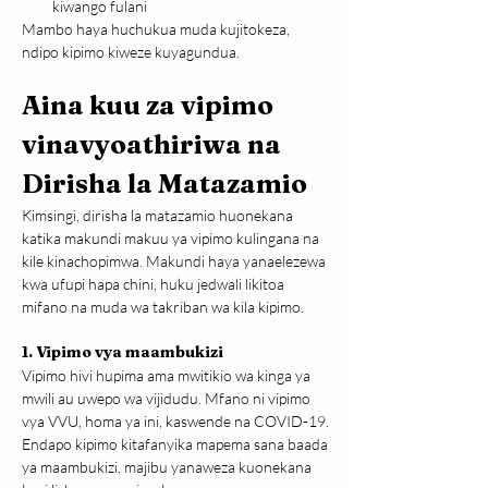
kiwango fulani
Mambo haya huchukua muda kujitokeza, 
ndipo kipimo kiweze kuyagundua.
Aina kuu za vipimo 
vinavyoathiriwa na 
Dirisha la Matazamio
Kimsingi, dirisha la matazamio huonekana 
katika makundi makuu ya vipimo kulingana na 
kile kinachopimwa. Makundi haya yanaelezewa 
kwa ufupi hapa chini, huku jedwali likitoa 
mifano na muda wa takriban wa kila kipimo.
1. Vipimo vya maambukizi
Vipimo hivi hupima ama mwitikio wa kinga ya 
mwili au uwepo wa vijidudu. Mfano ni vipimo 
vya VVU, homa ya ini, kaswende na COVID-19. 
Endapo kipimo kitafanyika mapema sana baada 
ya maambukizi, majibu yanaweza kuonekana 