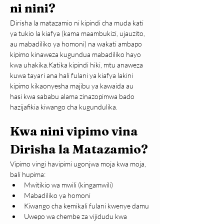
ni nini?
Dirisha la matazamio ni kipindi cha muda kati 
ya tukio la kiafya (kama maambukizi, ujauzito, 
au mabadiliko ya homoni) na wakati ambapo 
kipimo kinaweza kugundua mabadiliko hayo 
kwa uhakika.Katika kipindi hiki, mtu anaweza 
kuwa tayari ana hali fulani ya kiafya lakini 
kipimo kikaonyesha majibu ya kawaida au 
hasi kwa sababu alama zinazopimwa bado 
hazijafikia kiwango cha kugundulika.
Kwa nini vipimo vina 
Dirisha la Matazamio?
Vipimo vingi havipimi ugonjwa moja kwa moja, 
bali hupima:
Mwitikio wa mwili (kingamwili)
Mabadiliko ya homoni
Kiwango cha kemikali fulani kwenye damu
Uwepo wa chembe za vijidudu kwa 