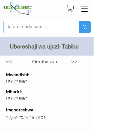
Uboreshaji wa ujuzi- Tabibu
<<
Orodha kuu
>>
Mwandishi:
ULY CLINIC
Mhariri:
ULY CLINIC
Imeboreshwa:
2 Aprili 2026, 15:48:01