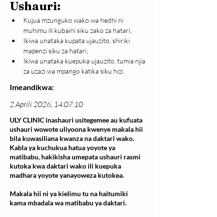
Ushauri:
Kujua mzunguko wako wa hedhi ni 
muhimu ili kubaini siku zako za hatari,
Ikiwa unataka kupata ujauzito, shiriki 
mapenzi siku za hatari,
Ikiwa unataka kuepuka ujauzito, tumia njia 
za uzazi wa mpango katika siku hizi.
Imeandikwa:
2 Aprili 2026, 14:07:10
ULY CLINIC inashauri usitegemee au kufuata
ushauri wowote uliyoona kwenye makala hii
bila kuwasiliana kwanza na daktari wako.
Kabla ya kuchukua hatua yoyote ya
matibabu, hakikisha umepata ushauri rasmi
kutoka kwa daktari wako ili kuepuka
madhara yoyote yanayoweza kutokea.
Makala hii ni ya kielimu tu na haitumiki
kama mbadala wa matibabu ya daktari.