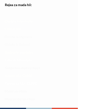
Rejea za mada hii:
Changia kuwezesha
Clinical bot
Dirisha la Mgonjwa
Dirisha la Daktari
Dodoso la matibabu
Fursa za kibiashara
Jiunge kwa makala mpya
Kuhusu ULY CLINIC
Kamusi ya ULY CLINIC
Maoni ya mteja
Malalamiko ya mteja
Maoni ya wateja