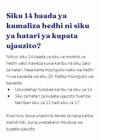
Siku 14 baada ya
kumaliza hedhi ni siku
ya hatari ya kupata
ujauzito?
Ndiyo, siku 14 baada ya siku ya mwisho ya 
hedhi yako inaweza kuwa karibu na siku zako 
za hatari, hasa kama mzunguko wako wa hedhi 
ni wa kawaida wa siku 28. Katika mzunguko wa 
kawaida:
Uovuleshaji hutokea karibu na siku ya 14,
Siku za hatari za kupata ujauzito huanzia 
takriban siku ya 11 hadi siku ya 17.
Kwa hiyo, ikiwa unashiriki tendo la ndoa katika 
kipindi hiki, kuna uwezekano mkubwa wa 
kupata ujauzito.