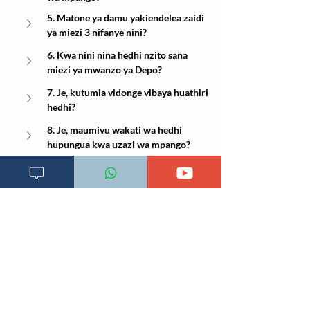
5. Matone ya damu yakiendelea zaidi 
ya miezi 3 nifanye nini?
6. Kwa nini nina hedhi nzito sana 
miezi ya mwanzo ya Depo?
7. Je, kutumia vidonge vibaya huathiri 
hedhi?
8. Je, maumivu wakati wa hedhi 
hupungua kwa uzazi wa mpango?
9. Hedhi yangu inachelewa au 
kukoma ghafla nikiendelea na uzazi 
wa mpango—ina maana gani?
10. Je, uzazi wa mpango unaweza 
kuficha dalili za PCOS?
Imeandikwa:
2 Aprili 2026, 16:07:23