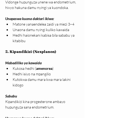
Vidonge hupunguza unene wa endometrium, 
hivyo hakuna damu nyingi ya kuondoka.
Unapaswa kuona daktari ikiwa:
Matone yanaendelea zaidi ya miezi 3–4
Unaona damu nyingi kuliko kawaida
Hedhi haionekani kabisa bila sababu ya 
kitabibu
2. Kipandikizi (Nexplanon)
Mabadiliko ya kawaida
Kukosa hedhi (
amenorea
)
Hedhi isiyo na mpangilio
Kutokwa damu mara kwa mara lakini 
kidogo
Sababu
Kipandikizi kina progesterone ambayo 
hupunguza sana endometrium.