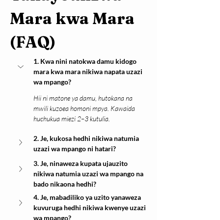
Mara kwa Mara 
(FAQ)
1. Kwa nini natokwa damu kidogo 
mara kwa mara nikiwa napata uzazi 
wa mpango?
Hii ni matone ya damu, hutokana na 
mwili kuzoea homoni mpya. Kawaida 
huchukua miezi 2–3 kutulia.
2. Je, kukosa hedhi nikiwa natumia 
uzazi wa mpango ni hatari?
3. Je, ninaweza kupata ujauzito 
nikiwa natumia uzazi wa mpango na 
bado nikaona hedhi?
4. Je, mabadiliko ya uzito yanaweza 
kuvuruga hedhi nikiwa kwenye uzazi 
wa mpango?