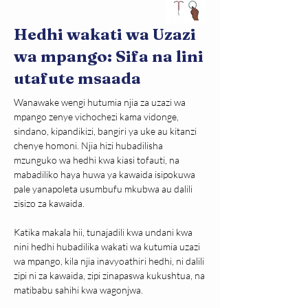
Hedhi wakati wa Uzazi
wa mpango: Sifa na lini
utafute msaada
Wanawake wengi hutumia njia za uzazi wa 
mpango zenye vichochezi kama vidonge, 
sindano, kipandikizi, bangiri ya uke au kitanzi 
chenye homoni. Njia hizi hubadilisha 
mzunguko wa hedhi kwa kiasi tofauti, na 
mabadiliko haya huwa ya kawaida isipokuwa 
pale yanapoleta usumbufu mkubwa au dalili 
zisizo za kawaida.
Katika makala hii, tunajadili kwa undani kwa 
nini hedhi hubadilika wakati wa kutumia uzazi 
wa mpango, kila njia inavyoathiri hedhi, ni dalili 
zipi ni za kawaida, zipi zinapaswa kukushtua, na 
matibabu sahihi kwa wagonjwa.