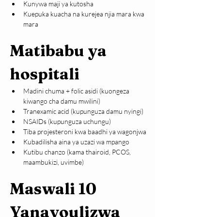
Kunywa maji ya kutosha
Kuepuka kuacha na kurejea njia mara kwa 
mara
Matibabu ya 
hospitali
Madini chuma + folic asidi (kuongeza 
kiwango cha damu mwilini)
Tranexamic acid (kupunguza damu nyingi)
NSAIDs (kupunguza uchungu)
Tiba projesteroni kwa baadhi ya wagonjwa
Kubadilisha aina ya uzazi wa mpango
Kutibu chanzo (kama thairoid, PCOS, 
maambukizi, uvimbe)
Maswali 10 
Yanayoulizwa 