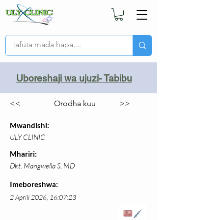
Uboreshaji wa ujuzi- Tabibu
<<
Orodha kuu
>>
Mwandishi:
ULY CLINIC
Mhariri:
Dkt. Mangwella S, MD
Imeboreshwa:
2 Aprili 2026, 16:07:23