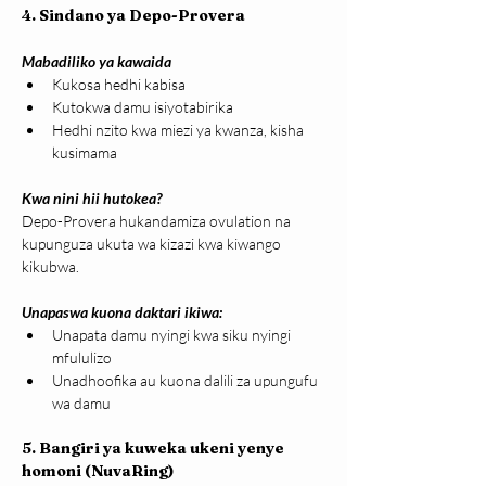
4. Sindano ya Depo-Provera
Mabadiliko ya kawaida
Kukosa hedhi kabisa
Kutokwa damu isiyotabirika
Hedhi nzito kwa miezi ya kwanza, kisha 
kusimama
Kwa nini hii hutokea?
Depo-Provera hukandamiza ovulation na 
kupunguza ukuta wa kizazi kwa kiwango 
kikubwa.
Unapaswa kuona daktari ikiwa:
Unapata damu nyingi kwa siku nyingi 
mfululizo
Unadhoofika au kuona dalili za upungufu 
wa damu
5. Bangiri ya kuweka ukeni yenye 
homoni (NuvaRing)