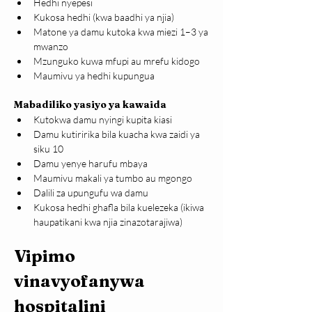
Hedhi nyepesi
Kukosa hedhi (kwa baadhi ya njia)
Matone ya damu kutoka kwa miezi 1–3 ya 
mwanzo
Mzunguko kuwa mfupi au mrefu kidogo
Maumivu ya hedhi kupungua
Mabadiliko yasiyo ya kawaida
Kutokwa damu nyingi kupita kiasi
Damu kutiririka bila kuacha kwa zaidi ya 
siku 10
Damu yenye harufu mbaya
Maumivu makali ya tumbo au mgongo
Dalili za upungufu wa damu
Kukosa hedhi ghafla bila kuelezeka (ikiwa 
haupatikani kwa njia zinazotarajiwa)
Vipimo 
vinavyofanywa 
hospitalini