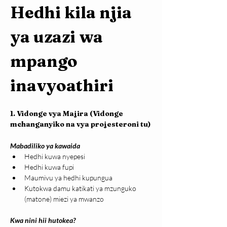
Hedhi kila njia 
ya uzazi wa 
mpango 
inavyoathiri
1. Vidonge vya Majira (Vidonge 
mchanganyiko na vya projesteroni tu)
Mabadiliko ya kawaida
Hedhi kuwa nyepesi
Hedhi kuwa fupi
Maumivu ya hedhi kupungua
Kutokwa damu katikati ya mzunguko 
(matone) miezi ya mwanzo
Kwa nini hii hutokea?