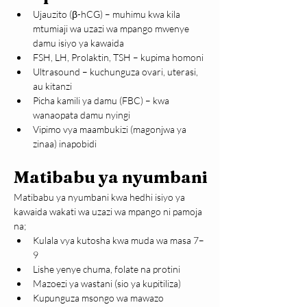
Ujauzito (β-hCG) – muhimu kwa kila 
mtumiaji wa uzazi wa mpango mwenye 
damu isiyo ya kawaida
FSH, LH, Prolaktin, TSH – kupima homoni
Ultrasound – kuchunguza ovari, uterasi, 
au kitanzi
Picha kamili ya damu (FBC) – kwa 
wanaopata damu nyingi
Vipimo vya maambukizi (magonjwa ya 
zinaa) inapobidi
Matibabu ya nyumbani
Matibabu ya nyumbani kwa hedhi isiyo ya 
kawaida wakati wa uzazi wa mpango ni pamoja 
na;
Kulala vya kutosha kwa muda wa masa 7–
9
Lishe yenye chuma, folate na protini
Mazoezi ya wastani (sio ya kupitiliza)
Kupunguza msongo wa mawazo