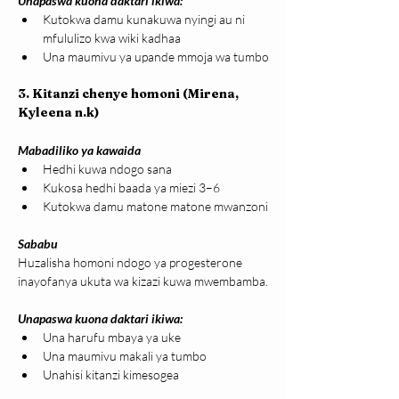
Unapaswa kuona daktari ikiwa:
Kutokwa damu kunakuwa nyingi au ni 
mfululizo kwa wiki kadhaa
Una maumivu ya upande mmoja wa tumbo
3. Kitanzi chenye homoni (Mirena, 
Kyleena n.k)
Mabadiliko ya kawaida
Hedhi kuwa ndogo sana
Kukosa hedhi baada ya miezi 3–6
Kutokwa damu matone matone mwanzoni
Sababu
Huzalisha homoni ndogo ya progesterone 
inayofanya ukuta wa kizazi kuwa mwembamba.
Unapaswa kuona daktari ikiwa:
Una harufu mbaya ya uke
Una maumivu makali ya tumbo
Unahisi kitanzi kimesogea