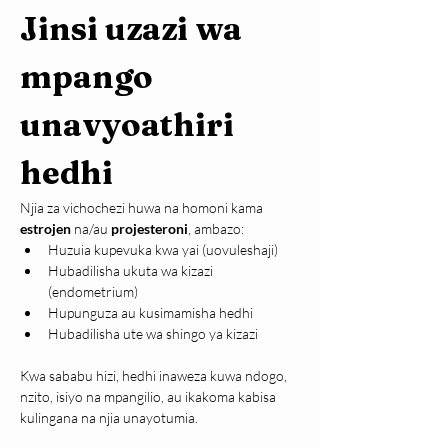
Jinsi uzazi wa 
mpango 
unavyoathiri 
hedhi
Njia za vichochezi huwa na homoni kama 
estrojen
 na/au 
projesteroni
, ambazo:
Huzuia kupevuka kwa yai (uovuleshaji)
Hubadilisha ukuta wa kizazi 
(endometrium)
Hupunguza au kusimamisha hedhi
Hubadilisha ute wa shingo ya kizazi
Kwa sababu hizi, hedhi inaweza kuwa ndogo, 
nzito, isiyo na mpangilio, au ikakoma kabisa 
kulingana na njia unayotumia.