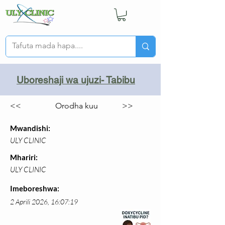
Uboreshaji wa ujuzi- Tabibu
<<
Orodha kuu
>>
Mwandishi:
ULY CLINIC
Mhariri:
ULY CLINIC
Imeboreshwa:
2 Aprili 2026, 16:07:19