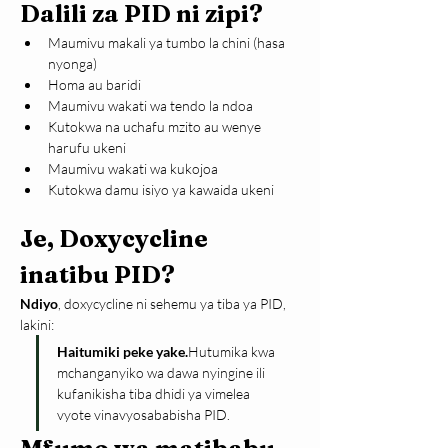
Dalili za PID ni zipi?
Maumivu makali ya tumbo la chini (hasa 
nyonga)
Homa au baridi
Maumivu wakati wa tendo la ndoa
Kutokwa na uchafu mzito au wenye 
harufu ukeni
Maumivu wakati wa kukojoa
Kutokwa damu isiyo ya kawaida ukeni
Je, Doxycycline 
inatibu PID?
Ndiyo
, doxycycline ni sehemu ya tiba ya PID, 
lakini:
Haitumiki peke yake.
Hutumika kwa 
mchanganyiko wa dawa nyingine ili 
kufanikisha tiba dhidi ya vimelea 
vyote vinavyosababisha PID.