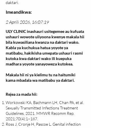
daktari.
Imeandikwa:
2 Aprili 2026, 16:07:19
ULY CLINIC inashauri usitegemee au kufuata
ushauri wowote uliyoona kwenye makala hii
bila kuwasiliana kwanza na daktari wako.
Kabla ya kuchukua hatua yoyote ya
matibabu, hakikisha umepata ushauri rasmi
kutoka kwa daktari wako ili kuepuka
madhara yoyote yanayoweza kutokea.
Makala hii ni ya kielimu tu na haitumiki
kama mbadala wa matibabu ya daktari.
Rejea za mada hii:
Workowski KA, Bachmann LH, Chan PA, et al.
Sexually Transmitted Infections Treatment
Guidelines, 2021. MMWR Recomm Rep.
2021;70(4):1–187.
Ross J, Cronje H, Pascoe L. Genital infection