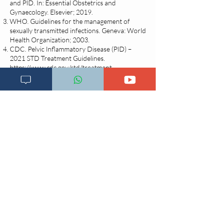
and PID. In: Essential Obstetrics and
Gynaecology. Elsevier; 2019.
WHO. Guidelines for the management of
sexually transmitted infections. Geneva: World
Health Organization; 2003.
CDC. Pelvic Inflammatory Disease (PID) –
2021 STD Treatment Guidelines.
https://www.cdc.gov/std/treatment-
guidelines/pid.htm
Sweet RL. Treatment of acute pelvic
inflammatory disease. Infect Dis Obstet
Gynecol. 2011;2011:561909.
Darville T. Chlamydia trachomatis infections in
neonates and young children. Semin Pediatr
Infect Dis. 2005;16(4):235–244.
Brunton LL, Hilal-Dandan R, Knollmann BC.
Goodman & Gilman's: The Pharmacological
Basis of Therapeutics. 13th ed. McGraw-Hill;
2017.
Ryan KJ, Ray CG. Sherris Medical
Microbiology. 6th ed. McGraw-Hill; 2014.
CDC. Doxycycline: Drug Information Sheet.
Updated 2021.
European STI Guidelines Editorial Board.