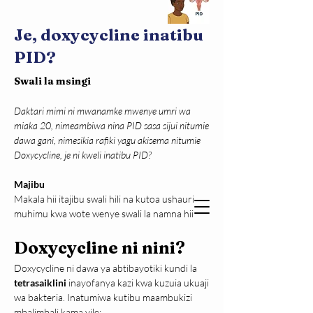
Je, doxycycline inatibu
PID?
Swali la msingi
Daktari mimi ni mwanamke mwenye umri wa 
miaka 20, nimeambiwa nina PID sasa sijui nitumie 
dawa gani, nimesikia rafiki yagu akisema nitumie 
Doxycycline, je ni kweli inatibu PID?
Majibu
Makala hii itajibu swali hili na kutoa ushauri 
muhimu kwa wote wenye swali la namna hii
Doxycycline ni nini?
Doxycycline ni dawa ya abtibayotiki kundi la 
tetrasaiklini 
inayofanya kazi kwa kuzuia ukuaji 
wa bakteria. Inatumiwa kutibu maambukizi 
mbalimbali kama vile: