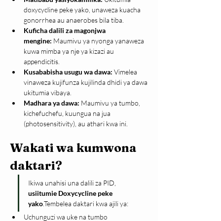
doxycycline peke yako, unaweza kuacha 
gonorrhea au anaerobes bila tiba.
Kuficha dalili za magonjwa 
mengine:
 Maumivu ya nyonga yanaweza 
kuwa mimba ya nje ya kizazi au 
appendicitis.
Kusababisha usugu wa dawa:
 Vimelea 
vinaweza kujifunza kujilinda dhidi ya dawa 
ukitumia vibaya.
Madhara ya dawa:
 Maumivu ya tumbo, 
kichefuchefu, kuungua na jua 
(photosensitivity), au athari kwa ini.
Wakati wa kumwona 
daktari?
Ikiwa unahisi una dalili za PID, 
usiitumie Doxycycline peke 
yako
.Tembelea daktari kwa ajili ya:
Uchunguzi wa uke na tumbo