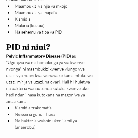
Maambukizi ya njia ya mkojo
Maambukizi ya mapafu
Klamidia
Malaria (kuzuia)
Na sehemu ya tiba ya PID
PID ni nini?
Pelvic Inflammatory Disease (PID)
 au 
"Ugonjwa wa michomokinga ya via kwenye 
nyonga" ni maambukizi kwenye viungo vya 
uzazi vya ndani kwa wanawake kama mfuko wa 
uzazi, mirija ya uzazi, na ovari. Hali hii huletwa 
na bakteria wanaopanda kutoka kwenye uke 
hadi ndani, hasa kutokana na magonjwa ya 
zinaa kama:
Klamidia trakomatis
Neisseria gonorrhoea
Na bakteria waishio ukeni jamii ya 
(anaerobu)