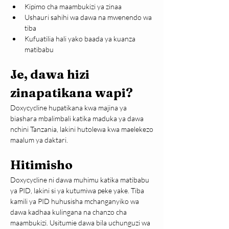
Kipimo cha maambukizi ya zinaa
Ushauri sahihi wa dawa na mwenendo wa 
tiba
Kufuatilia hali yako baada ya kuanza 
matibabu
Je, dawa hizi 
zinapatikana wapi?
Doxycycline hupatikana kwa majina ya 
biashara mbalimbali katika maduka ya dawa 
nchini Tanzania, lakini hutolewa kwa maelekezo 
maalum ya daktari.
Hitimisho
Doxycycline ni dawa muhimu katika matibabu 
ya PID, lakini si ya kutumiwa peke yake. Tiba 
kamili ya PID huhusisha mchanganyiko wa 
dawa kadhaa kulingana na chanzo cha 
maambukizi. Usitumie dawa bila uchunguzi wa 