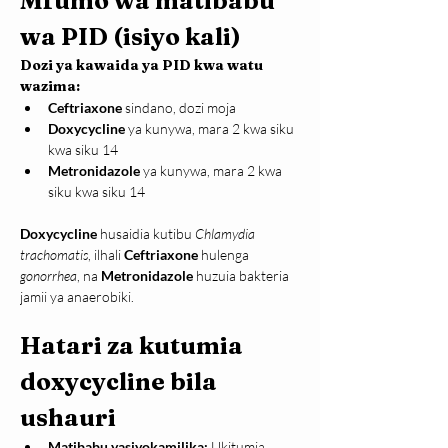
Mfumo wa matibabu 
wa PID (isiyo kali)
Dozi ya kawaida ya PID kwa watu 
wazima:
Ceftriaxone
 sindano, dozi moja
Doxycycline
 ya kunywa, mara 2 kwa siku 
kwa siku 14
Metronidazole
 ya kunywa, mara 2 kwa 
siku kwa siku 14
Doxycycline
 husaidia kutibu 
Chlamydia 
trachomatis
, ilhali 
Ceftriaxone
 hulenga 
gonorrhea
, na 
Metronidazole
 huzuia bakteria 
jamii ya anaerobiki.
Hatari za kutumia 
doxycycline bila 
ushauri
Matibabu yasiyokamilika:
 Ukitumia 