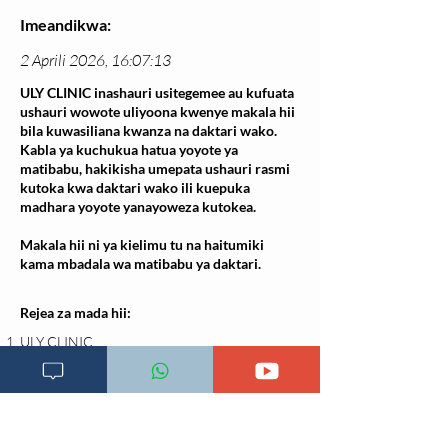
Imeandikwa:
2 Aprili 2026, 16:07:13
ULY CLINIC inashauri usitegemee au kufuata
ushauri wowote uliyoona kwenye makala hii
bila kuwasiliana kwanza na daktari wako.
Kabla ya kuchukua hatua yoyote ya
matibabu, hakikisha umepata ushauri rasmi
kutoka kwa daktari wako ili kuepuka
madhara yoyote yanayoweza kutokea.
Makala hii ni ya kielimu tu na haitumiki
kama mbadala wa matibabu ya daktari.
Rejea za mada hii:
ULY CLINIC.
https://www.ulyclinic.com/maswalinamajibu.
Imechukuliwa
06.01.2024
GBD 2021 HIV Collaborators. Global burden
of HIV and progress towards ending AIDS by
2030.
Lancet HIV
. 2023;10(6):e403–e422.