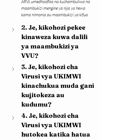
ARVs umedhoofika na kushambuliwa na 
maambukizi mengine ya njia ya hewa 
kama nimonia au maambukizi ya kifua.
2. Je, kikohozi pekee 
kinaweza kuwa dalili 
ya 
maambukizi ya 
VVU
?
3. Je, kikohozi cha 
Virusi vya UKIMWI 
kinachukua muda gani 
kujitokeza au 
kudumu?
4. Je, kikohozi cha 
Virusi vya UKIMWI 
hutokea katika hatua 