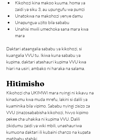
Kikohozi kina makoo kuuma, homa ya 
zaidi ya siku 3, au upungufu wa pumzi
Unatokwa na makohozi yenye damu
Unapungua uzito bila sababu
Unahisi mwili umechoka sana mara kwa 
mara
Daktari ataangalia sababu ya kikohozi, si 
kuangalia VVU tu. Ikiwa kuna sababu ya 
kupima, daktari atashauri kupima VVU kwa 
hiari na usiri, ambako ni haraka na salama.
Hitimisho
Kikohozi cha UKIMWI mara nyingi ni kikavu na 
kinadumu kwa muda mrefu, lakini si dalili ya 
kuaminika bila vipimo. Sababu nyingi zisizo za 
VVU zinazosababisha kikohozi, hivyo kipimo 
pekee cha uhakika ni kupima VVU. Dalili 
zikidumu zaidi ya wiki mbili, unashauriwa 
kumuona daktari ili kubaini chanzo na kupata 
matibabu stahiki.