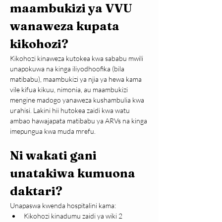
maambukizi ya VVU
wanaweza kupata 
kikohozi?
Kikohozi kinaweza kutokea kwa sababu mwili 
unapokuwa na kinga iliyodhoofika (bila 
matibabu), maambukizi ya njia ya hewa kama 
vile kifua kikuu, nimonia, au maambukizi 
mengine madogo yanaweza kushambulia kwa 
urahisi. Lakini hii hutokea zaidi kwa watu 
ambao hawajapata matibabu ya ARVs na kinga 
imepungua kwa muda mrefu.
Ni wakati gani 
unatakiwa kumuona 
daktari?
Unapaswa kwenda hospitalini kama:
Kikohozi kinadumu zaidi ya wiki 2