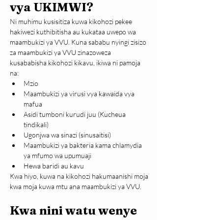
vya UKIMWI?
Ni muhimu kusisitiza kuwa kikohozi pekee 
hakiwezi kuthibitisha au kukataa uwepo wa 
maambukizi ya VVU. Kuna sababu nyingi zisizo 
za maambukizi ya VVU zinazoweza 
kusababisha kikohozi kikavu, ikiwa ni pamoja 
na:
Mzio
Maambukizi ya virusi vya kawaida vya 
mafua
Asidi tumboni kurudi juu (Kucheua 
tindikali)
Ugonjwa wa sinazi (sinusaitisi)
Maambukizi ya bakteria kama chlamydia 
ya mfumo wa upumuaji
Hewa baridi au kavu
Kwa hiyo, kuwa na kikohozi hakumaanishi moja 
kwa moja kuwa mtu ana maambukizi ya VVU.
Kwa nini watu wenye 