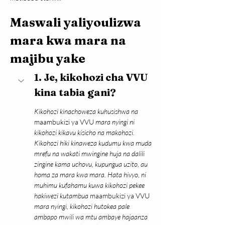
Maswali yaliyoulizwa 
mara kwa mara na 
majibu yake
1. Je, kikohozi cha VVU 
kina tabia gani?
Kikohozi kinachoweza kuhusishwa na 
maambukizi ya VVU
 mara nyingi ni 
kikohozi kikavu kisicho na makohozi. 
Kikohozi hiki kinaweza kudumu kwa muda 
mrefu na wakati mwingine huja na dalili 
zingine kama uchovu, kupungua uzito, au 
homa za mara kwa mara. Hata hivyo, ni 
muhimu kufahamu kuwa kikohozi pekee 
hakiwezi kutambua 
maambukizi ya VVU 
mara nyingi, kikohozi hutokea pale 
ambapo mwili wa mtu ambaye hajaanza 