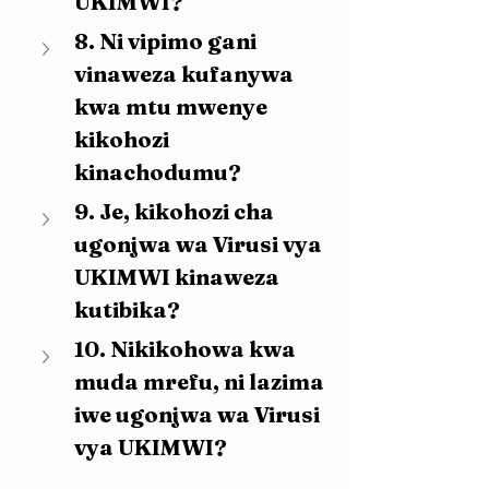
UKIMWI?
8. Ni vipimo gani 
vinaweza kufanywa 
kwa mtu mwenye 
kikohozi 
kinachodumu?
9. Je, kikohozi cha 
ugonjwa wa Virusi vya 
UKIMWI kinaweza 
kutibika?
10. Nikikohowa kwa 
muda mrefu, ni lazima 
iwe ugonjwa wa Virusi 
vya UKIMWI?