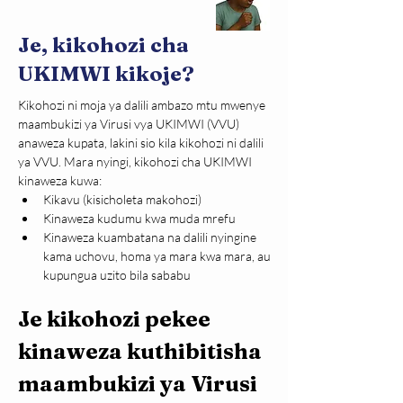
Je, kikohozi cha
UKIMWI kikoje?
Kikohozi ni moja ya dalili ambazo mtu mwenye 
maambukizi ya Virusi vya UKIMWI (VVU) 
anaweza kupata, lakini sio kila kikohozi ni dalili 
ya VVU. Mara nyingi, kikohozi cha UKIMWI 
kinaweza kuwa:
Kikavu (kisicholeta makohozi)
Kinaweza kudumu kwa muda mrefu
Kinaweza kuambatana na dalili nyingine 
kama uchovu, homa ya mara kwa mara, au 
kupungua uzito bila sababu
Je kikohozi pekee 
kinaweza kuthibitisha 
maambukizi ya Virusi 