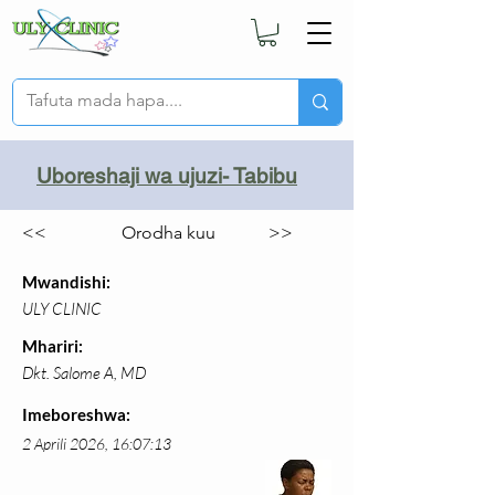
Uboreshaji wa ujuzi- Tabibu
<<
Orodha kuu
>>
Mwandishi:
ULY CLINIC
Mhariri:
Dkt. Salome A, MD
Imeboreshwa:
2 Aprili 2026, 16:07:13