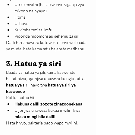
Upele mwilini (hasa kwenye viganja vya 
mikono na nyayo)
Homa
Uchovu
Kuvimba tezi za limfu
Vidonda mdomoni au sehemu za siri
Dalili hizi zinaweza kutoweka zenyewe baada 
ya muda, hata kama mtu hajapata matibabu.
3. Hatua ya siri
Baada ya hatua ya pili, kama kaswende 
haitatibiwa, ugonjwa unaweza kuingia katika 
hatua ya siri
 inayoitwa 
hatua ya siri ya 
kaswende
Katika hatua hii:
Hakuna dalili zozote zinazoonekana
Ugonjwa unaweza kukaa mwilini kwa 
miaka mingi bila dalili
Hata hivyo, bakteria bado wapo mwilini.