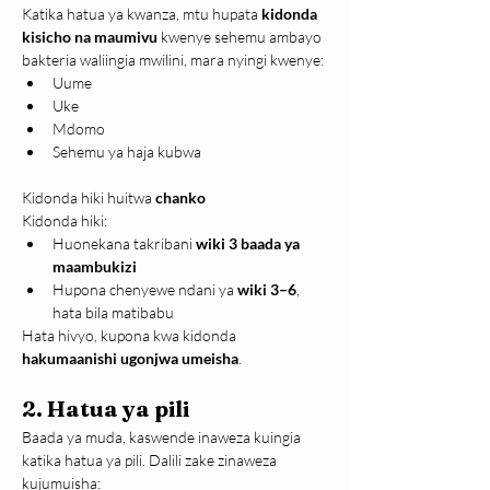
Katika hatua ya kwanza, mtu hupata 
kidonda 
kisicho na maumivu
 kwenye sehemu ambayo 
bakteria waliingia mwilini, mara nyingi kwenye:
Uume
Uke
Mdomo
Sehemu ya haja kubwa
Kidonda hiki huitwa 
chanko
Kidonda hiki:
Huonekana takribani 
wiki 3 baada ya 
maambukizi
Hupona chenyewe ndani ya 
wiki 3–6
, 
hata bila matibabu
Hata hivyo, kupona kwa kidonda 
hakumaanishi ugonjwa umeisha
.
2. Hatua ya pili
Baada ya muda, kaswende inaweza kuingia 
katika hatua ya pili. Dalili zake zinaweza 
kujumuisha: