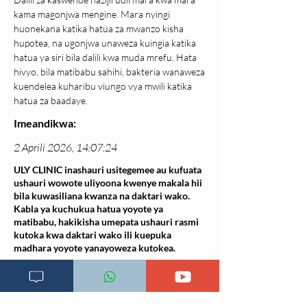
kama magonjwa mengine. Mara nyingi 
huonekana katika hatua za mwanzo kisha 
hupotea, na ugonjwa unaweza kuingia katika 
hatua ya siri bila dalili kwa muda mrefu. Hata 
hivyo, bila matibabu sahihi, bakteria wanaweza 
kuendelea kuharibu viungo vya mwili katika 
hatua za baadaye.
Imeandikwa:
2 Aprili 2026, 14:07:24
ULY CLINIC inashauri usitegemee au kufuata
ushauri wowote uliyoona kwenye makala hii
bila kuwasiliana kwanza na daktari wako.
Kabla ya kuchukua hatua yoyote ya
matibabu, hakikisha umepata ushauri rasmi
kutoka kwa daktari wako ili kuepuka
madhara yoyote yanayoweza kutokea.
Makala hii ni ya kielimu tu na haitumiki
kama mbadala wa matibabu ya daktari.