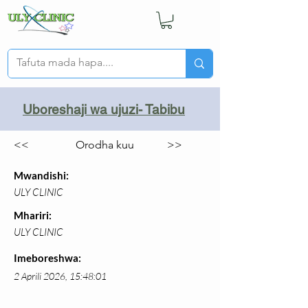
Uboreshaji wa ujuzi- Tabibu
<<
Orodha kuu
>>
Mwandishi:
ULY CLINIC
Mhariri:
ULY CLINIC
Imeboreshwa:
2 Aprili 2026, 15:48:01