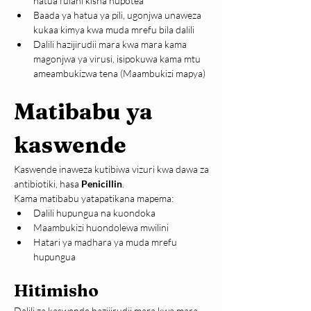
hatua fulani kisha hupotea
Baada ya hatua ya pili, ugonjwa unaweza 
kukaa kimya kwa muda mrefu bila dalili
Dalili hazijirudii mara kwa mara kama 
magonjwa ya virusi, isipokuwa kama mtu 
ameambukizwa tena (Maambukizi mapya)
Matibabu ya 
kaswende
Kaswende inaweza kutibiwa vizuri kwa dawa za 
antibiotiki, hasa 
Penicillin
.
Kama matibabu yatapatikana mapema:
Dalili hupungua na kuondoka
Maambukizi huondolewa mwilini
Hatari ya madhara ya muda mrefu 
hupungua
Hitimisho
Dalili za kaswende hazijirudii mara kwa mara 