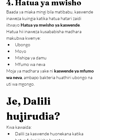
4. Hatua ya mwisho
Baada ya miaka mingi bila matibabu, kaswende 
inaweza kuingia katika hatua hatari zaidi 
iitwayo 
Hatua ya mwisho ya kaswende
.
Hatua hii inaweza kusababisha madhara 
makubwa kwenye:
Ubongo
Moyo
Mishipa ya damu
Mfumo wa neva
Moja ya madhara yake ni 
kaswende ya mfumo 
wa neva
, ambapo bakteria huathiri ubongo na 
uti wa mgongo.
Je, Dalili 
hujirudia?
Kwa kawaida:
Dalili za kaswende huonekana katika 