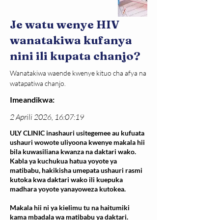
Je watu wenye HIV
wanatakiwa kufanya
nini ili kupata chanjo?
Wanatakiwa waende kwenye kituo cha afya na 
watapatiwa chanjo.
Imeandikwa:
2 Aprili 2026, 16:07:19
ULY CLINIC inashauri usitegemee au kufuata
ushauri wowote uliyoona kwenye makala hii
bila kuwasiliana kwanza na daktari wako.
Kabla ya kuchukua hatua yoyote ya
matibabu, hakikisha umepata ushauri rasmi
kutoka kwa daktari wako ili kuepuka
madhara yoyote yanayoweza kutokea.
Makala hii ni ya kielimu tu na haitumiki
kama mbadala wa matibabu ya daktari.