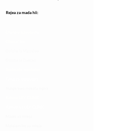
Rejea za mada hii:
Changia kuwezesha
Clinical bot
Dirisha la Mgonjwa
Dirisha la Daktari
Dodoso la matibabu
Fursa za kibiashara
Jiunge kwa makala mpya
Kuhusu ULY CLINIC
Kamusi ya ULY CLINIC
Maoni ya mteja
Malalamiko ya mteja