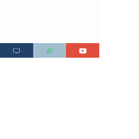
Maoni ya wateja
Mahali tunapatikana
Makundi mengine ya
telegram
Matangazo na udhamini
​Matibabu ya nyumbani
Maono na dira yetu
Pata tiba
Programu za mafunzo
Sheria na masharti
Tafiti ULY CLINIC Swahili AI
Tangazo la Tafiti ULY CLINIC Swahili AI
Timu yetu
Utaratibu wa kupata huduma zetu
ULY-Clinic Application