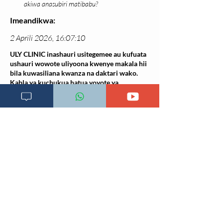
akiwa anasubiri matibabu?
Imeandikwa:
2 Aprili 2026, 16:07:10
ULY CLINIC inashauri usitegemee au kufuata
ushauri wowote uliyoona kwenye makala hii
bila kuwasiliana kwanza na daktari wako.
Kabla ya kuchukua hatua yoyote ya
matibabu, hakikisha umepata ushauri rasmi
kutoka kwa daktari wako ili kuepuka
madhara yoyote yanayoweza kutokea.
Makala hii ni ya kielimu tu na haitumiki
kama mbadala wa matibabu ya daktari.
Rejea za mada hii:
Calhoun JH, Manring MM. Osteomyelitis.
Infect Dis Clin North Am
. 2005;19(4):765–86.
Lew DP, Waldvogel FA. Osteomyelitis.
Lancet
.
2004;
364(9431)
:369–79.
Trampuz A, Zimmerli W. Diagnosis and