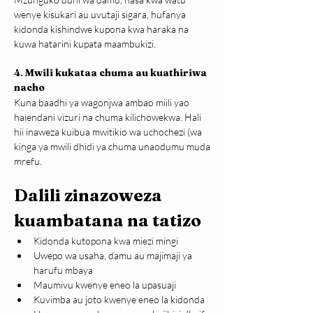
wenye kisukari au uvutaji sigara, hufanya 
kidonda kishindwe kupona kwa haraka na 
kuwa hatarini kupata maambukizi.
4
. 
Mwili kukataa chuma au kuathiriwa 
nacho
Kuna baadhi ya wagonjwa ambao miili yao 
haiendani vizuri na chuma kilichowekwa. Hali 
hii inaweza kuibua mwitikio wa uchochezi (wa 
kinga ya mwili dhidi ya chuma unaodumu muda 
mrefu.
Dalili zinazoweza 
kuambatana na tatizo
Kidonda kutopona kwa miezi mingi
Uwepo wa usaha, damu au majimaji ya 
harufu mbaya
Maumivu kwenye eneo la upasuaji
Kuvimba au joto kwenye eneo la kidonda