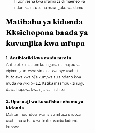
Huonyesha kwa ufanisi zaidi maeneo ya 
ndani ya mfupa na mzunguko wa damu.
Matibabu ya kidonda 
Kksichopona baada ya 
kuvunjika kwa mfupa
1. 
Antibiotiki kwa muda mrefu
Antibiotiki maalum kulingana na majibu ya 
vipimo (kuotesha vimelea kwenye usaha) 
hutolewa kwa njia kunywa au sindano kwa 
muda wa wiki 6–12. Katika maambukizi sugu, 
dawa hupewa kwa njia ya mishipa.
2. Upasuaji wa kusafisha sehemu ya 
kidonda
Daktari huondoa nyama au mfupa uliooza, 
usaha na uchafu wote ili kusaidia kidonda 
kupona.