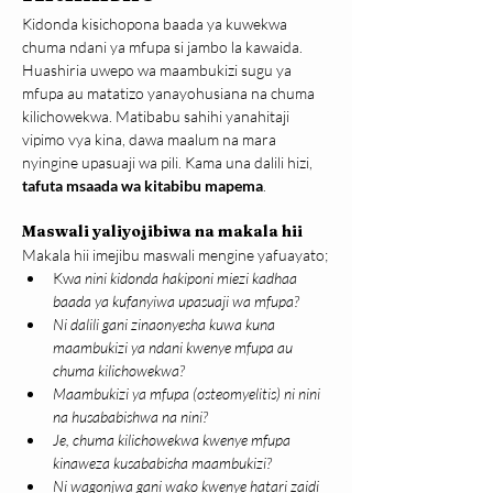
Kidonda kisichopona baada ya kuwekwa 
chuma ndani ya mfupa si jambo la kawaida. 
Huashiria uwepo wa maambukizi sugu ya 
mfupa au matatizo yanayohusiana na chuma 
kilichowekwa. Matibabu sahihi yanahitaji 
vipimo vya kina, dawa maalum na mara 
nyingine upasuaji wa pili. Kama una dalili hizi, 
tafuta msaada wa kitabibu mapema
.
Maswali yaliyojibiwa na makala hii
Makala hii imejibu maswali mengine yafuayato;
Kw
a nini kidonda hakiponi miezi kadhaa 
baada ya kufanyiwa upasuaji wa mfupa?
Ni dalili gani zinaonyesha kuwa kuna 
maambukizi ya ndani kwenye mfupa au 
chuma kilichowekwa?
Maambukizi ya mfupa (osteomyelitis) ni nini 
na husababishwa na nini?
Je, chuma kilichowekwa kwenye mfupa 
kinaweza kusababisha maambukizi?
Ni wagonjwa gani wako kwenye hatari zaidi 