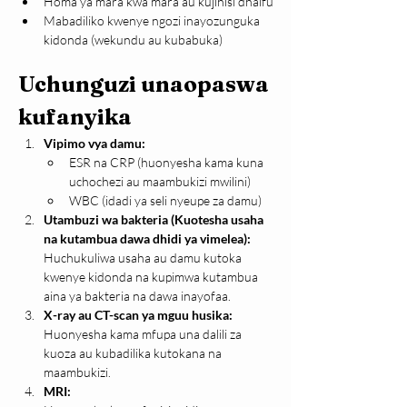
Homa ya mara kwa mara au kujihisi dhaifu
Mabadiliko kwenye ngozi inayozunguka 
kidonda (wekundu au kubabuka)
Uchunguzi unaopaswa 
kufanyika
Vipimo vya damu:
ESR na CRP (huonyesha kama kuna 
uchochezi au maambukizi mwilini)
WBC (idadi ya seli nyeupe za damu)
Utambuzi wa bakteria (Kuotesha usaha 
na kutambua dawa dhidi ya vimelea):
Huchukuliwa usaha au damu kutoka 
kwenye kidonda na kupimwa kutambua 
aina ya bakteria na dawa inayofaa.
X-ray au CT-scan ya mguu husika:
Huonyesha kama mfupa una dalili za 
kuoza au kubadilika kutokana na 
maambukizi.
MRI: