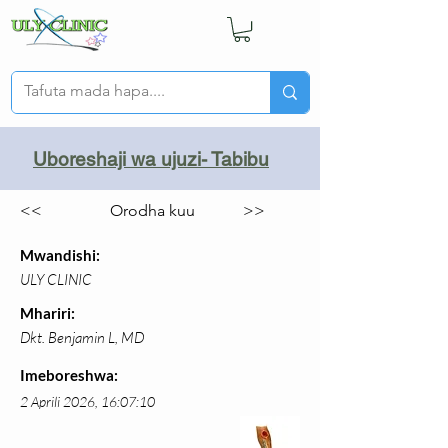
Uboreshaji wa ujuzi- Tabibu
<<
Orodha kuu
>>
Mwandishi:
ULY CLINIC
Mhariri:
Dkt. Benjamin L, MD
Imeboreshwa:
2 Aprili 2026, 16:07:10