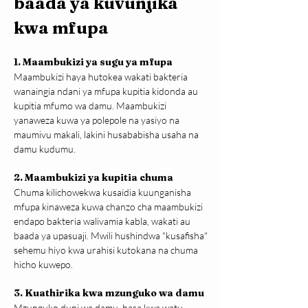
baada ya kuvunjika 
kwa mfupa
1. Maambukizi ya sugu ya mfupa
Maambukizi haya hutokea wakati bakteria 
wanaingia ndani ya mfupa kupitia kidonda au 
kupitia mfumo wa damu. Maambukizi 
yanaweza kuwa ya polepole na yasiyo na 
maumivu makali, lakini husababisha usaha na 
damu kudumu.
2.
Maambukizi ya kupitia chuma
Chuma kilichowekwa kusaidia kuunganisha 
mfupa kinaweza kuwa chanzo cha maambukizi 
endapo bakteria walivamia kabla, wakati au 
baada ya upasuaji. Mwili hushindwa "kusafisha" 
sehemu hiyo kwa urahisi kutokana na chuma 
hicho kuwepo.
3. Kuathirika kwa mzunguko wa damu
Mzunguko duni wa damu, hasa kwa watu 