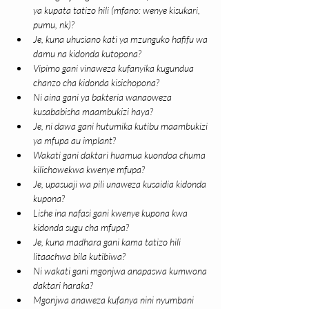
ya kupata tatizo hili (mfano: wenye kisukari, 
pumu, nk)?
Je, kuna uhusiano kati ya mzunguko hafifu wa 
damu na kidonda kutopona?
Vipimo gani vinaweza kufanyika kugundua 
chanzo cha kidonda kisichopona?
Ni aina gani ya bakteria wanaoweza 
kusababisha maambukizi haya?
Je, ni dawa gani hutumika kutibu maambukizi 
ya mfupa au implant?
Wakati gani daktari huamua kuondoa chuma 
kilichowekwa kwenye mfupa?
Je, upasuaji wa pili unaweza kusaidia kidonda 
kupona?
Lishe ina nafasi gani kwenye kupona kwa 
kidonda sugu cha mfupa?
Je, kuna madhara gani kama tatizo hili 
litaachwa bila kutibiwa?
Ni wakati gani mgonjwa anapaswa kumwona 
daktari haraka?
Mgonjwa anaweza kufanya nini nyumbani 