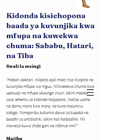
Kidonda kisichopona
baada ya kuvunjika kwa
mfupa na kuwekwa
chuma: Sababu, Hatari,
na Tiba
Swali la msingi
“Habari daktari, nilipata ajali miezi tisa iliyopita na 
kuvunjika mfupa wa mguu. Niliwekewa chuma kwa 
upasuaji na mfupa ukaunga vizuri, lakini mpaka 
sasa sehemu ya kidonda haijapona. Inatoa usaha 
na damu mara kwa mara, na kuna maumivu 
kidogo. Nimejaribu kutumia dawa za kupaka na 
baadhi ya antibiotiki, lakini hali haibadiliki. Hii 
inaweza kuwa shida gani na nifanye nini?”
Majibu