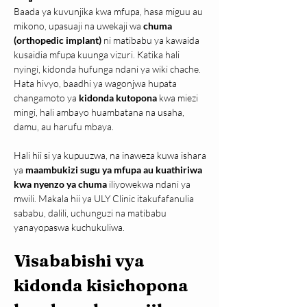
Baada ya kuvunjika kwa mfupa, hasa miguu au 
mikono, upasuaji na uwekaji wa 
chuma 
(orthopedic implant)
 ni matibabu ya kawaida 
kusaidia mfupa kuunga vizuri. Katika hali 
nyingi, kidonda hufunga ndani ya wiki chache. 
Hata hivyo, baadhi ya wagonjwa hupata 
changamoto ya 
kidonda kutopona
 kwa miezi 
mingi, hali ambayo huambatana na usaha, 
damu, au harufu mbaya.
Hali hii si ya kupuuzwa, na inaweza kuwa ishara 
ya 
maambukizi sugu ya mfupa au kuathiriwa 
kwa nyenzo ya chuma
 iliyowekwa ndani ya 
mwili. Makala hii ya ULY Clinic itakufafanulia 
sababu, dalili, uchunguzi na matibabu 
yanayopaswa kuchukuliwa.
Visababishi vya 
kidonda kisichopona 