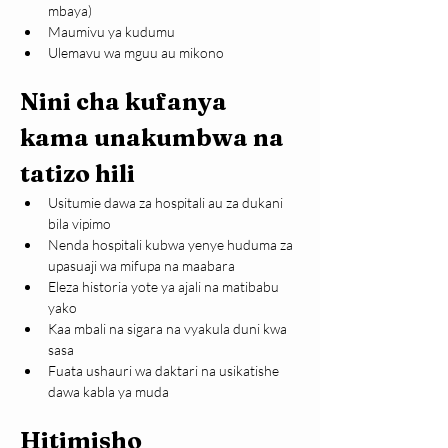
mbaya)
Maumivu ya kudumu
Ulemavu wa mguu au mikono
Nini cha kufanya 
kama unakumbwa na 
tatizo hili
Usitumie dawa za hospitali au za dukani 
bila vipimo
Nenda hospitali kubwa yenye huduma za 
upasuaji wa mifupa na maabara
Eleza historia yote ya ajali na matibabu 
yako
Kaa mbali na sigara na vyakula duni kwa 
sasa
Fuata ushauri wa daktari na usikatishe 
dawa kabla ya muda
Hitimisho