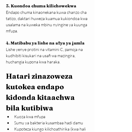
3. Kuondoa chuma kilichowekwa
Endapo chuma kinaonekana kuwa chanzo cha 
tatizo, daktari huweza kuamua kukiondoa kwa 
usalama na kuweka mbinu nyingine ya kuunga 
mfupa.
4. Matibabu ya lishe na afya ya jumla
Lishe yenye protini na vitamini C, pamoja na 
kudhibiti kisukari na usafi wa mazingira, 
huchangia kupona kwa haraka.
Hatari zinazoweza 
kutokea endapo 
kidonda kitaachwa 
bila kutibiwa
Kuoza kwa mfupa
Sumu ya bakteria kusambaa hadi damu
Kupoteza kiungo kilichoathirika (kwa hali 