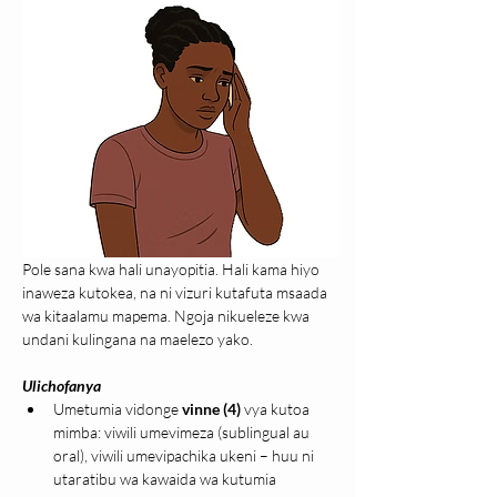
Pole sana kwa hali unayopitia. Hali kama hiyo 
inaweza kutokea, na ni vizuri kutafuta msaada 
wa kitaalamu mapema. Ngoja nikueleze kwa 
undani kulingana na maelezo yako.
Ulichofanya
Umetumia vidonge 
vinne (4)
 vya kutoa 
mimba: viwili umevimeza (sublingual au 
oral), viwili umevipachika ukeni – huu ni 
utaratibu wa kawaida wa kutumia 