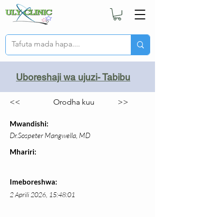
Uboreshaji wa ujuzi- Tabibu
<<
Orodha kuu
>>
Mwandishi:
Dr.Sospeter Mangwella, MD
Mhariri:
Imeboreshwa:
2 Aprili 2026, 15:48:01