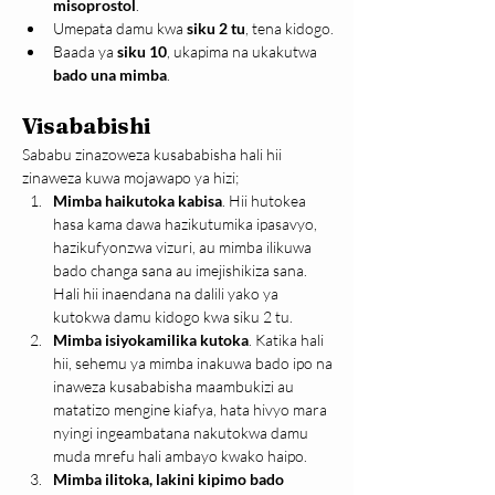
misoprostol
.
Umepata damu kwa 
siku 2 tu
, tena kidogo.
Baada ya 
siku 10
, ukapima na ukakutwa 
bado una mimba
.
Visababishi
Sababu zinazoweza kusababisha hali hii 
zinaweza kuwa mojawapo ya hizi;
Mimba haikutoka kabisa
. Hii hutokea 
hasa kama dawa hazikutumika ipasavyo, 
hazikufyonzwa vizuri, au mimba ilikuwa 
bado changa sana au imejishikiza sana. 
Hali hii inaendana na dalili yako ya 
kutokwa damu kidogo kwa siku 2 tu.
Mimba isiyokamilika kutoka
. Katika hali 
hii, sehemu ya mimba inakuwa bado ipo na 
inaweza kusababisha maambukizi au 
matatizo mengine kiafya, hata hivyo mara 
nyingi ingeambatana nakutokwa damu 
muda mrefu hali ambayo kwako haipo.
Mimba ilitoka, lakini kipimo bado 