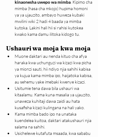
kinaonesha uwepo wa mimba
. Kipimo cha 
mimba (hasa cha mkojo) hupima homoni 
ya ya ujauzito, ambayo huweza kubaki 
mwilini wiki 2 hadi 4 baada ya mimba 
kutoka. Lakini hali hii si rahisi kutokea 
kwako kama damu ilitoka kidogo tu.
Ushauri wa moja kwa moja
Muone daktari au nenda kituo cha afya 
haraka kwa uchunguzi wa kizazi kwa picha 
ya mionzi sauti, hii ndiyo njia sahihi kabisa 
ya kujua kama mimba ipo, haijatoka kabisa, 
au sehemu yake imebaki kwenye kizazi.
Usitumie tena dawa bila ushauri wa 
kitaalamu. Kama kuna masalia ya ujauzito, 
unaweza kuhitaji dawa zaidi au hata 
kusafisha kizazi kulingana na hali yako.
Kama mimba bado ipo na unataka 
kuendelea kuitoa, daktari atakushauri njia 
salama na sahihi.
Usichelewe kutafuta msaada, kwa sababu 