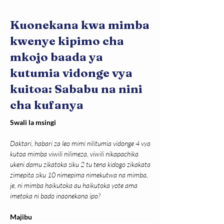
Kuonekana kwa mimba
kwenye kipimo cha
mkojo baada ya
kutumia vidonge vya
kuitoa: Sababu na nini
cha kufanya
Swali la msingi
Daktari, habari za leo mimi nilitumia vidonge 4 vya 
kutoa mimba viwili nilimeza, viwili nikapachika 
ukeni damu zikatoka siku 2 tu tena kidogo zikakata 
zimepita siku 10 nimepima nimekutwa na mimba, 
je, ni mimba haikutoka au haikutoka yote ama 
imetoka ni bado inaonekana ipo?
Majibu