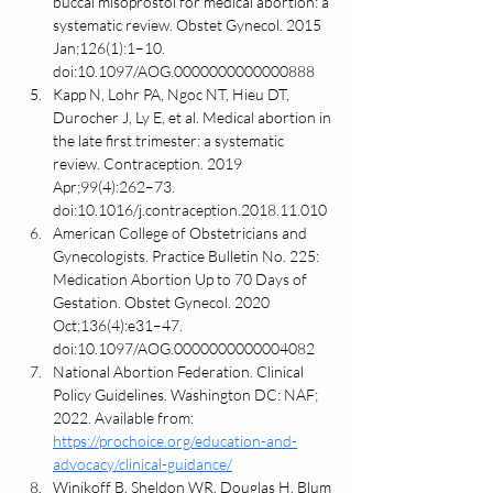
buccal misoprostol for medical abortion: a 
systematic review. Obstet Gynecol. 2015 
Jan;126(1):1–10. 
doi:10.1097/AOG.0000000000000888
Kapp N, Lohr PA, Ngoc NT, Hieu DT, 
Durocher J, Ly E, et al. Medical abortion in 
the late first trimester: a systematic 
review. Contraception. 2019 
Apr;99(4):262–73. 
doi:10.1016/j.contraception.2018.11.010
American College of Obstetricians and 
Gynecologists. Practice Bulletin No. 225: 
Medication Abortion Up to 70 Days of 
Gestation. Obstet Gynecol. 2020 
Oct;136(4):e31–47. 
doi:10.1097/AOG.0000000000004082
National Abortion Federation. Clinical 
Policy Guidelines. Washington DC: NAF; 
2022. Available from: 
https://prochoice.org/education-and-
advocacy/clinical-guidance/
Winikoff B, Sheldon WR, Douglas H, Blum 