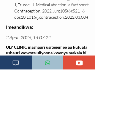
J, Trussell J. Medical abortion: a fact sheet. 
Contraception. 2022 Jun;105(6):521–6. 
doi:10.1016/j.contraception.2022.03.004
Imeandikwa:
2 Aprili 2026, 14:07:24
ULY CLINIC inashauri usitegemee au kufuata
ushauri wowote uliyoona kwenye makala hii
bila kuwasiliana kwanza na daktari wako.
Kabla ya kuchukua hatua yoyote ya
matibabu, hakikisha umepata ushauri rasmi
kutoka kwa daktari wako ili kuepuka
madhara yoyote yanayoweza kutokea.
Makala hii ni ya kielimu tu na haitumiki
kama mbadala wa matibabu ya daktari.
Rejea za mada hii:
Changia kuwezesha