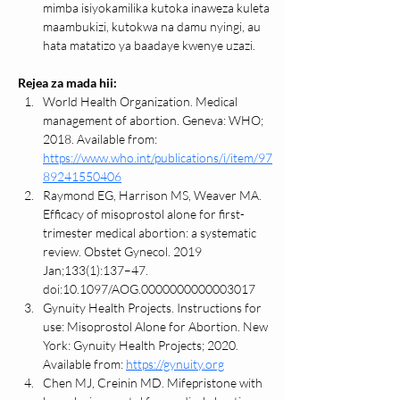
mimba isiyokamilika kutoka inaweza kuleta 
maambukizi, kutokwa na damu nyingi, au 
hata matatizo ya baadaye kwenye uzazi.
Rejea za mada hii:
World Health Organization. Medical 
management of abortion. Geneva: WHO; 
2018. Available from: 
https://www.who.int/publications/i/item/97
89241550406
Raymond EG, Harrison MS, Weaver MA. 
Efficacy of misoprostol alone for first-
trimester medical abortion: a systematic 
review. Obstet Gynecol. 2019 
Jan;133(1):137–47. 
doi:10.1097/AOG.0000000000003017
Gynuity Health Projects. Instructions for 
use: Misoprostol Alone for Abortion. New 
York: Gynuity Health Projects; 2020. 
Available from: 
https://gynuity.org
Chen MJ, Creinin MD. Mifepristone with 