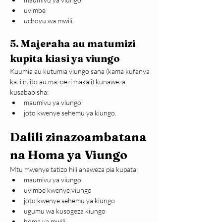
uvimbe
uchovu wa mwili.
5. Majeraha au matumizi 
kupita kiasi ya viungo
Kuumia au kutumia viungo sana (kama kufanya 
kazi nzito au mazoezi makali) kunaweza 
kusababisha:
maumivu ya viungo
joto kwenye sehemu ya kiungo.
Dalili zinazoambatana 
na Homa ya Viungo
Mtu mwenye tatizo hili anaweza pia kupata:
maumivu ya viungo
uvimbe kwenye viungo
joto kwenye sehemu ya kiungo
ugumu wa kusogeza kiungo
homa ya mwili.