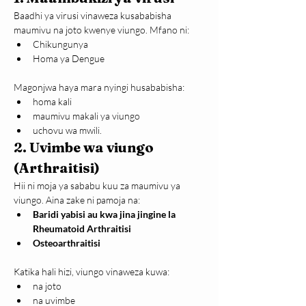
Baadhi ya virusi vinaweza kusababisha 
maumivu na joto kwenye viungo. Mfano ni:
Chikungunya
Homa ya Dengue
Magonjwa haya mara nyingi husababisha:
homa kali
maumivu makali ya viungo
uchovu wa mwili.
2. Uvimbe wa viungo 
(Arthraitisi)
Hii ni moja ya sababu kuu za maumivu ya 
viungo. Aina zake ni pamoja na:
Baridi yabisi au kwa jina jingine la 
Rheumatoid Arthraitisi
Osteoarthraitisi
Katika hali hizi, viungo vinaweza kuwa:
na joto
na uvimbe