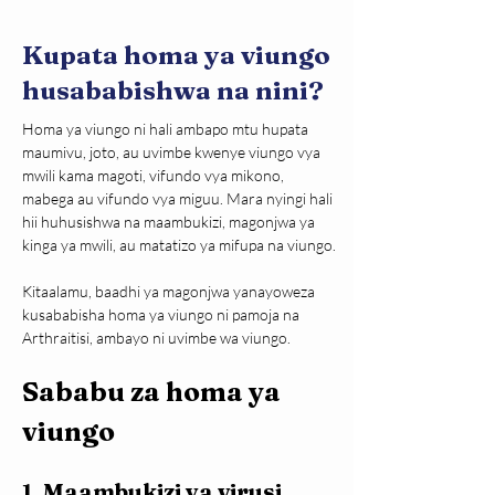
Kupata homa ya viungo
husababishwa na nini?
Homa ya viungo ni hali ambapo mtu hupata 
maumivu, joto, au uvimbe kwenye viungo vya 
mwili kama magoti, vifundo vya mikono, 
mabega au vifundo vya miguu. Mara nyingi hali 
hii huhusishwa na maambukizi, magonjwa ya 
kinga ya mwili, au matatizo ya mifupa na viungo.
Kitaalamu, baadhi ya magonjwa yanayoweza 
kusababisha homa ya viungo ni pamoja na 
Arthraitisi, ambayo ni uvimbe wa viungo.
Sababu za homa ya 
viungo
1. Maambukizi ya virusi