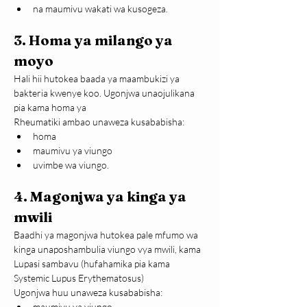
na maumivu wakati wa kusogeza.
3. Homa ya milango ya 
moyo
Hali hii hutokea baada ya maambukizi ya 
bakteria kwenye koo. Ugonjwa unaojulikana 
pia kama homa ya
Rheumatiki ambao unaweza kusababisha:
homa
maumivu ya viungo
uvimbe wa viungo.
4. Magonjwa ya kinga ya 
mwili
Baadhi ya magonjwa hutokea pale mfumo wa 
kinga unaposhambulia viungo vya mwili, kama 
Lupasi sambavu (hufahamika pia kama 
Systemic Lupus Erythematosus)
Ugonjwa huu unaweza kusababisha:
maumivu ya viungo