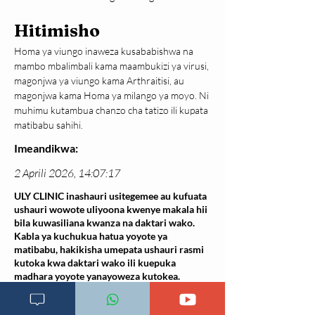
Hitimisho
Homa ya viungo inaweza kusababishwa na 
mambo mbalimbali kama maambukizi ya virusi, 
magonjwa ya viungo kama Arthraitisi, au 
magonjwa kama Homa ya milango ya moyo. Ni 
muhimu kutambua chanzo cha tatizo ili kupata 
matibabu sahihi.
Imeandikwa:
2 Aprili 2026, 14:07:17
ULY CLINIC inashauri usitegemee au kufuata
ushauri wowote uliyoona kwenye makala hii
bila kuwasiliana kwanza na daktari wako.
Kabla ya kuchukua hatua yoyote ya
matibabu, hakikisha umepata ushauri rasmi
kutoka kwa daktari wako ili kuepuka
madhara yoyote yanayoweza kutokea.
Makala hii ni ya kielimu tu na haitumiki