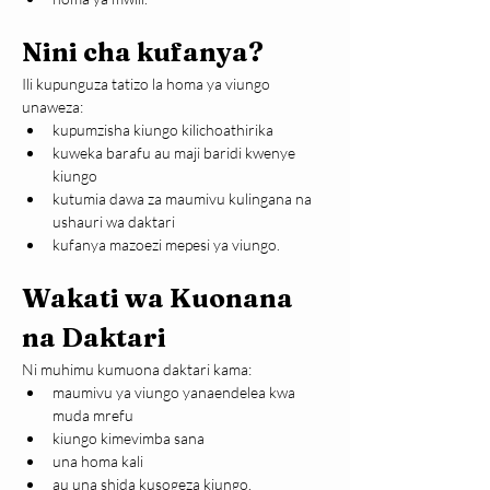
Nini cha kufanya?
Ili kupunguza tatizo la homa ya viungo 
unaweza:
kupumzisha kiungo kilichoathirika
kuweka barafu au maji baridi kwenye 
kiungo
kutumia dawa za maumivu kulingana na 
ushauri wa daktari
kufanya mazoezi mepesi ya viungo.
Wakati wa Kuonana 
na Daktari
Ni muhimu kumuona daktari kama:
maumivu ya viungo yanaendelea kwa 
muda mrefu
kiungo kimevimba sana
una homa kali
au una shida kusogeza kiungo.