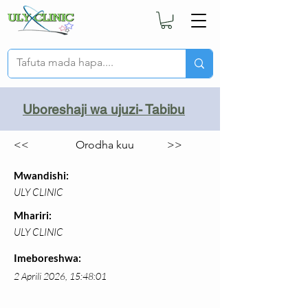
Uboreshaji wa ujuzi- Tabibu
<<
Orodha kuu
>>
Mwandishi:
ULY CLINIC
Mhariri:
ULY CLINIC
Imeboreshwa:
2 Aprili 2026, 15:48:01