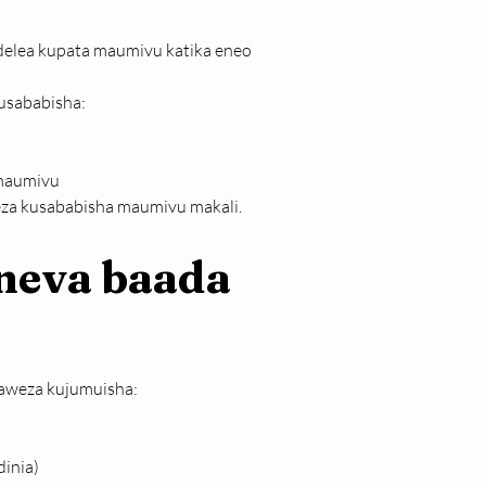
elea kupata maumivu katika eneo 
usababisha:
 maumivu
eza kusababisha maumivu makali.
neva baada 
zinaweza kujumuisha:
inia)