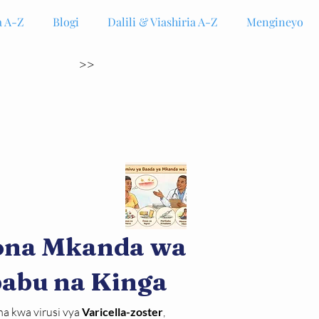
 A-Z
Blogi
Dalili & Viashiria A-Z
Mengineyo
>>
ona Mkanda wa
babu na Kinga
 kwa virusi vya 
Varicella-zoster
, 