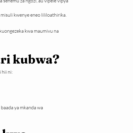
sehemu za ngozi, au vipele vipya 
misuli kwenye eneo lililoathirika.
a kuongezeka kwa maumivu na 
ari kubwa?
hii ni:
u baada ya mkanda wa 