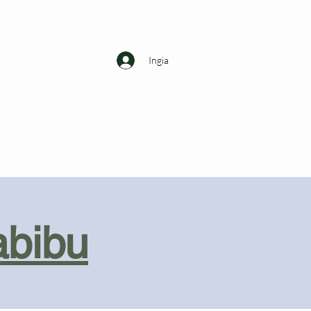
Ingia
abibu