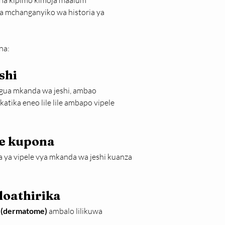
na kipimo kimoja maalum 
a mchanganyiko wa historia ya 
na:
shi
ugua mkanda wa jeshi, ambao 
tika eneo lile lile ambapo vipele 
le kupona
a ya vipele vya mkanda wa jeshi kuanza 
iloathirika
i (dermatome)
 ambalo lilikuwa 