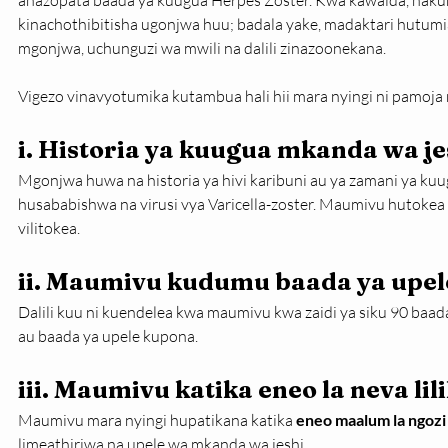
anazopata baada ya kuugua Herpes Zoster. Kwa kawaida, haku
kinachothibitisha ugonjwa huu; badala yake, madaktari hutumi
mgonjwa, uchunguzi wa mwili na dalili zinazoonekana.
Vigezo vinavyotumika kutambua hali hii mara nyingi ni pamoja 
i. Historia ya kuugua mkanda wa je
Mgonjwa huwa na historia ya hivi karibuni au ya zamani ya ku
husababishwa na virusi vya Varicella-zoster. Maumivu hutokea ka
vilitokea.
ii. Maumivu kudumu baada ya upe
Dalili kuu ni kuendelea kwa maumivu kwa zaidi ya siku 90 baad
au baada ya upele kupona.
iii. Maumivu katika eneo la neva lil
Maumivu mara nyingi hupatikana katika 
eneo maalum la ngoz
limeathiriwa na upele wa mkanda wa jeshi.