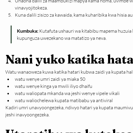
Unaona dalili za maambukizi mapya kama homa, uvimbe wa 
vinavyojitokeza.
Kuna dalili zisizo za kawaida, kama kuharibika kwa hisia au 
Kumbuka:
 Kutafuta ushauri wa kitabibu mapema huzui
kupunguza uwezekano wa matatizo ya neva.
Nani yuko katika hat
Watu wanaoweza kuwa katika hatari kubwa zaidi ya kupata hali 
watu wenye umri zaidi ya miaka 50
watu wenye kinga ya mwili iliyo dhaifu
watu waliopata mkanda wa jeshi wenye vipele vikali
watu waliochelewa kupata matibabu ya antiviral
Kadiri umri unavyoongezeka, ndivyo hatari ya kupata maumiv
jeshi inavyoongezeka.