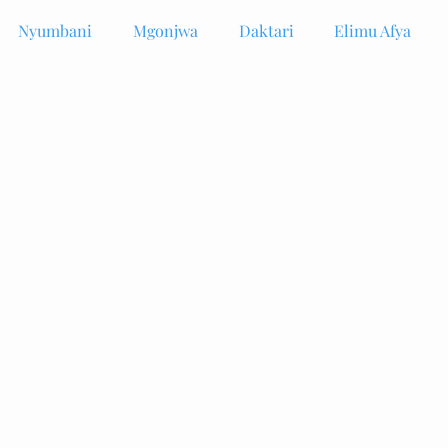
Nyumbani
Mgonjwa
Daktari
Elimu Afya