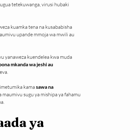
uugua tetekuwanga, virusi hubaki 
naweza kuamka tena na kusababisha 
maumivu upande mmoja wa mwili au 
ivu yanaweza kuendelea kwa muda 
ona mkanda wa jeshi au 
eva.
limetumika kama 
sawa na 
ha maumivu sugu ya mishipa ya fahamu 
a.
ada ya 