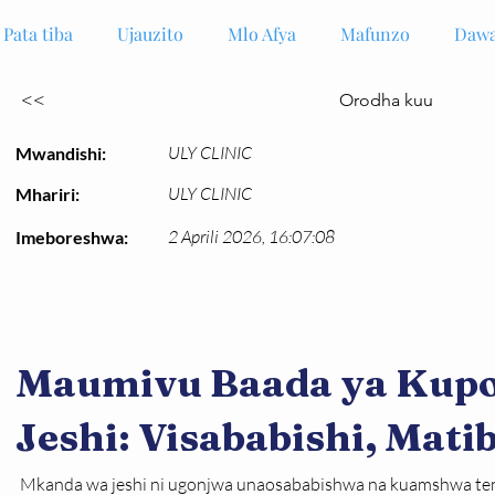
Pata tiba
Ujauzito
Mlo Afya
Mafunzo
Dawa
<<
Orodha kuu
ULY CLINIC
Mwandishi:
ULY CLINIC
Mhariri:
2 Aprili 2026, 16:07:08
Imeboreshwa:
Maumivu Baada ya Kup
Jeshi: Visababishi, Mati
Mkanda wa jeshi ni ugonjwa unaosababishwa na kuamshwa tena