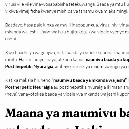
virusi vile vile vinavyosababisha tetekuwanga. Baada ya mtu k
vikiwa vimejificha kwenye mishipa ya fahamu kwa miaka mingi.
Baadaye, hasa pale kinga ya mwili inapopungua, virusi hivi vi
mkanda wa jeshi. Ugonjwa huu hujitokeza kwa vipele vyenye 
usoni.
Kwa baadhi ya wagonjwa, hata baada ya vipele kupona, maum
mrefu. Hali hii ndiyo inayojulikana kama 
maumivu baada ya kup
Postihepetiki Nyuralgia
, ambayo ni aina ya maumivu sugu ya n
Katika makala hii, neno 
“maumivu baada ya mkanda wa jeshi”
 
Postherpetic Neuralgia
 au postihepatika nyuralgia ikimaanis
(neva) yanayotokea baada ya vipele vya mkanda wa jeshi kupon
Maana ya maumivu ba