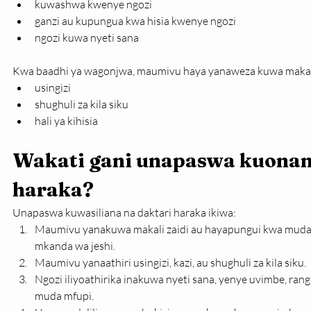
kuwashwa kwenye ngozi
ganzi au kupungua kwa hisia kwenye ngozi
ngozi kuwa nyeti sana
Kwa baadhi ya wagonjwa, maumivu haya yanaweza kuwa makali k
usingizi
shughuli za kila siku
hali ya kihisia
Wakati gani unapaswa kuonana
haraka?
Unapaswa kuwasiliana na daktari haraka ikiwa:
Maumivu yanakuwa makali zaidi au hayapungui kwa muda, 
mkanda wa jeshi.
Maumivu yanaathiri usingizi, kazi, au shughuli za kila siku.
Ngozi iliyoathirika inakuwa nyeti sana, yenye uvimbe, ran
muda mfupi.