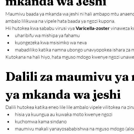
mkanda wa Jeshi
Maumivu baada ya mkanda wa jeshi ni hali ambapo mtu anaend
ambalo lilikuwa na vipele hata baada ya ngozi kupona.
Hii hutokea kwa sababu virusi vya 
Varicella-zoster
 vinaweza k
uharibifu wa mishipa ya fahamu
kuongezeka kwa msisimko wa neva
mabadiliko katika namna ubongo unavyopokea ishara za
Kutokana na hali hiyo, hata mguso mdogo kwenye ngozi unaw
Dalili za maumivu ya 
ya mkanda wa jeshi
Dalili hutokea katika eneo lile lile ambalo vipele vilitokea na 
hisia ya kuungua au kuwaka moto kwenye ngozi
kuchomwa kama sindano
maumivu makali yanayosababishwa na mguso mdogo (alod