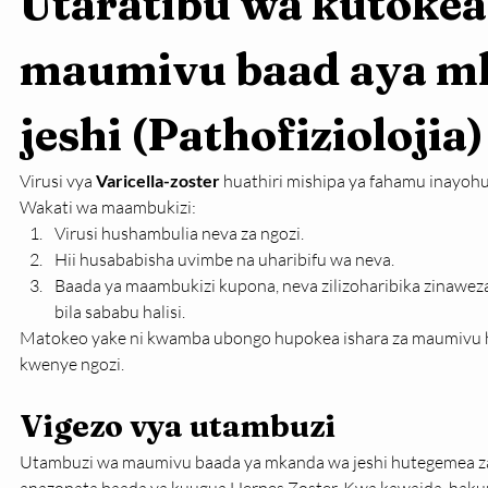
Utaratibu wa kutokea
maumivu baad aya m
jeshi (Pathofiziolojia)
Virusi vya 
Varicella-zoster
 huathiri mishipa ya fahamu inayohus
Wakati wa maambukizi:
Virusi hushambulia neva za ngozi.
Hii husababisha uvimbe na uharibifu wa neva.
Baada ya maambukizi kupona, neva zilizoharibika zinawez
bila sababu halisi.
Matokeo yake ni kwamba ubongo hupokea ishara za maumivu h
kwenye ngozi.
Vigezo vya utambuzi
Utambuzi wa maumivu baada ya mkanda wa jeshi hutegemea zaid