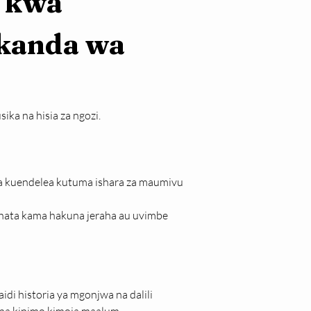
 kwa 
kanda wa 
ika na hisia za ngozi.
a kuendelea kutuma ishara za maumivu 
ata kama hakuna jeraha au uvimbe 
i historia ya mgonjwa na dalili 