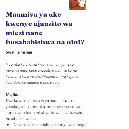
Maumivu ya uke
kwenye ujauzito wa
miezi nane
husababishwa na nini?
Swali la msingi
Naomba kufahamu kwan mama mjamzito 
mwenye miezi nane anapata maumivu kama 
kuvuta ivi kwenye uke? Maumivu ni ya kuja na 
kuondoka hayadumu muda mrefu.
Majibu
Kwa kuwa maumivu ni ya muda mfupi na 
yanakuja na kuondoka, bila kuwa makali sana, 
kuna uwezekano mkubwa kuwa ni ya kawaida 
husababishwa na:
Mikazo ya maandalizi (uchungu wa uongo)