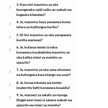
3. Kwa nini maumivu ya uke 
huongezeka zaidi usiku au wakati wa 
kugeuka kitandani?
4. Je, maumivu haya yanaweza kuwa 
ishara ya kujifungua karibu?
5. Ni lini maumivu ya uke yanapaswa 
kunitia wasiwasi?
6. Je, kufanya tendo la ndoa 
kunaweza kusababisha maumivu ya 
uke katika miezi ya mwisho ya 
ujauzito?
7. Je, maumivu ya uke yana uhusiano 
na kufunguka kwa mlango wa uzazi?
8. Je, kuvaa mkanda wa tumbo 
(maternity belt) kunaweza kusaidia?
9. Je, mazoezi ya sakafu ya nyonga 
(Kegel exercises) ni salama wakati wa 
ujauzito wa miezi ya mwisho?