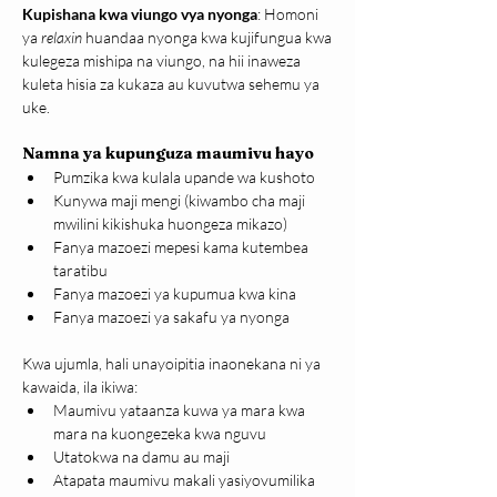
Kupishana kwa viungo vya nyonga
: Homoni 
ya 
relaxin
 huandaa nyonga kwa kujifungua kwa 
kulegeza mishipa na viungo, na hii inaweza 
kuleta hisia za kukaza au kuvutwa sehemu ya 
uke.
Namna ya kupunguza maumivu hayo
Pumzika kwa kulala upande wa kushoto
Kunywa maji mengi (kiwambo cha maji 
mwilini kikishuka huongeza mikazo)
Fanya mazoezi mepesi kama kutembea 
taratibu
Fanya mazoezi ya kupumua kwa kina
Fanya mazoezi ya sakafu ya nyonga
Kwa ujumla, hali unayoipitia inaonekana ni ya 
kawaida, ila ikiwa:
Maumivu yataanza kuwa ya mara kwa 
mara na kuongezeka kwa nguvu
Utatokwa na damu au maji
Atapata maumivu makali yasiyovumilika 