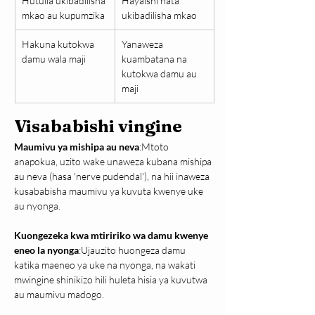
Hutulia ukibadilisha 
Hayaishi hata 
mkao au kupumzika
ukibadilisha mkao
Hakuna kutokwa 
Yanaweza 
damu wala maji
kuambatana na 
kutokwa damu au 
maji
Visababishi vingine
Maumivu ya mishipa au neva
:Mtoto 
anapokua, uzito wake unaweza kubana mishipa 
au neva (hasa 'nerve pudendal'), na hii inaweza 
kusababisha maumivu ya kuvuta kwenye uke 
au nyonga.
Kuongezeka kwa mtiririko wa damu kwenye 
eneo la nyonga
:Ujauzito huongeza damu 
katika maeneo ya uke na nyonga, na wakati 
mwingine shinikizo hili huleta hisia ya kuvutwa 
au maumivu madogo.