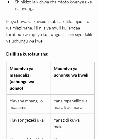
Shinikizo la kichwa cha mtoto kwenye uke 
na nyonga
Haya huwa ya kawaida kabisa katika ujauzito 
wa miezi nane. Ni njia ya mwili kujiandaa 
taratibu kwa ajili ya kujifungua, lakini siyo dalili 
ya uchungu wa kweli.
Dalili za kutofautisha
:
Maumivu ya 
Maumivu ya 
maandalizi 
uchungu wa kweli
(uchungu wa 
uongo)
Hayana mpangilio 
Yana mpangilio wa 
maalumu
mara kwa mara
Hayaongezeki ukali
Yanazidi kuwa 
makali