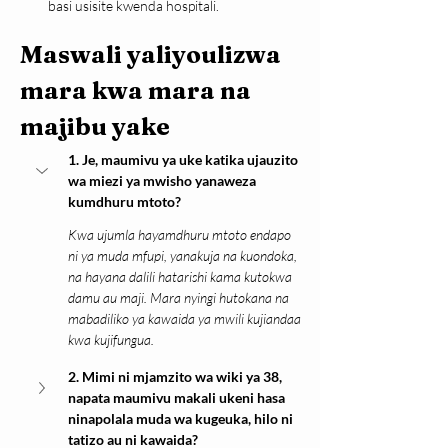
basi usisite kwenda hospitali.
Maswali yaliyoulizwa 
mara kwa mara na 
majibu yake
1. Je, maumivu ya uke katika ujauzito 
wa miezi ya mwisho yanaweza 
kumdhuru mtoto?
Kwa ujumla hayamdhuru mtoto endapo 
ni ya muda mfupi, yanakuja na kuondoka, 
na hayana dalili hatarishi kama kutokwa 
damu au maji. Mara nyingi hutokana na 
mabadiliko ya kawaida ya mwili kujiandaa 
kwa kujifungua.
2. Mimi ni mjamzito wa wiki ya 38, 
napata maumivu makali ukeni hasa 
ninapolala muda wa kugeuka, hilo ni 
tatizo au ni kawaida?