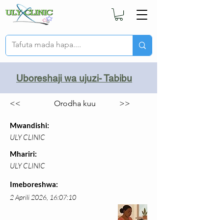
Uboreshaji wa ujuzi- Tabibu
<<
Orodha kuu
>>
Mwandishi:
ULY CLINIC
Mhariri:
ULY CLINIC
Imeboreshwa:
2 Aprili 2026, 16:07:10