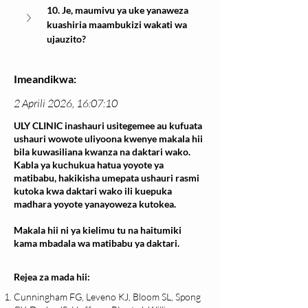
10. Je, maumivu ya uke yanaweza 
kuashiria maambukizi wakati wa 
ujauzito?
Imeandikwa:
2 Aprili 2026, 16:07:10
ULY CLINIC inashauri usitegemee au kufuata
ushauri wowote uliyoona kwenye makala hii
bila kuwasiliana kwanza na daktari wako.
Kabla ya kuchukua hatua yoyote ya
matibabu, hakikisha umepata ushauri rasmi
kutoka kwa daktari wako ili kuepuka
madhara yoyote yanayoweza kutokea.
Makala hii ni ya kielimu tu na haitumiki
kama mbadala wa matibabu ya daktari.
Rejea za mada hii:
Cunningham FG, Leveno KJ, Bloom SL, Spong