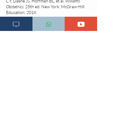
CY, Dashe JS, Hoffman BL, et al.
Williams
Obstetrics
. 25th ed. New York: McGraw-Hill
Education; 2018.
Kilpatrick SJ, Gabbe SG. Signs and symptoms
of labor. In: Gabbe SG, Niebyl JR, Simpson JL,
Landon MB, Galan HL, Jauniaux ERM, et al.,
editors.
Obstetrics: Normal and Problem
Pregnancies
. 7th ed. Philadelphia: Elsevier;
2017. p. 255–268.
American College of Obstetricians and
Gynecologists (ACOG). ACOG Practice
Bulletin No. 222: Management of Preterm
Labor.
Obstet Gynecol
. 2020;135(4):e106–
e119.
Norwitz ER, Robinson JN, Challis JR. The
control of labor.
N Engl J Med
.
1999;341(9):660–6.
Caughey AB, Cahill AG, Guise JM, Rouse DJ.
Safe prevention of the primary cesarean
delivery.
Am J Obstet Gynecol
.
2014;210(3):179–93.
Changia kuwezesha