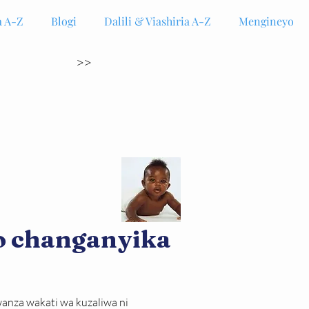
 A-Z
Blogi
Dalili & Viashiria A-Z
Mengineyo
>>
yo changanyika
anza wakati wa kuzaliwa ni 