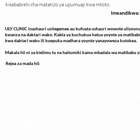
kisababishi cha matatizo ya upumuaji kwa mtoto.
Imeandikwa:
ULY CLINIC inashauri usitegemee au kufuata ushauri wowote uliyoona
kwanza na daktari wako. Kabla ya kuchukua hatua yoyote ya matibab
kwa daktari wako ili kuepuka madhara yoyote yanayoweza kutokea.
Makala hii ni ya kielimu tu na haitumiki kama mbadala wa matibabu ya
Rejea za mada hii:
Maoni ya wateja
Timu
Mahali tunapatikana
Utar
Makundi mengine ya
telegram
ULY-C
Matangazo na udhamini
ULY C
​Matibabu ya nyumbani
Vifup
Maono na dira yetu
Tiket