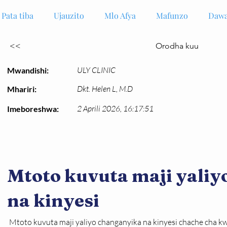
Pata tiba
Ujauzito
Mlo Afya
Mafunzo
Dawa
<<
Orodha kuu
ULY CLINIC
Mwandishi:
Dkt. Helen L, M.D
Mhariri:
2 Aprili 2026, 16:17:51
Imeboreshwa:
Mtoto kuvuta maji yali
na kinyesi
Mtoto kuvuta maji yaliyo changanyika na kinyesi chache cha kw