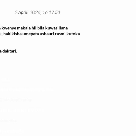
2 Aprili 2026, 16:17:51
 kwenye makala hii bila kuwasiliana
u, hakikisha umepata ushauri rasmi kutoka
 daktari.
 yetu
atibu wa kupata huduma zetu
linic Application
LINIC project 100,00
0
isho tiba
i ya matibabu