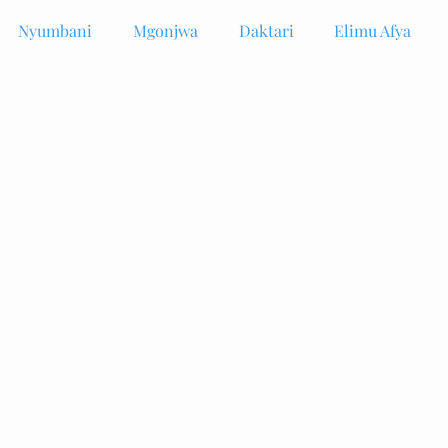
Nyumbani
Mgonjwa
Daktari
Elimu Afya