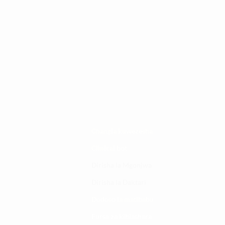
Changia kuwezesha
Clinical bot
Dirisha la Mgonjwa
Dirisha la Daktari
Dodoso la matibabu
Fursa za kibiashara