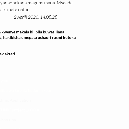
o yanaonekana magumu sana. Msaada 
a kupata nafuu.
2 Aprili 2026, 14:08:28
 kwenye makala hii bila kuwasiliana
u, hakikisha umepata ushauri rasmi kutoka
 daktari.
 yetu
atibu wa kupata huduma zetu
linic Application
LINIC project 100,00
0
isho tiba