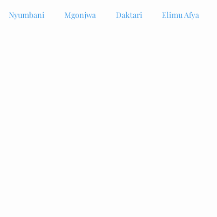
Nyumbani
Mgonjwa
Daktari
Elimu Afya