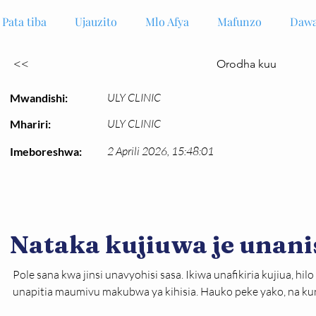
Pata tiba
Ujauzito
Mlo Afya
Mafunzo
Dawa
<<
Orodha kuu
ULY CLINIC
Mwandishi:
ULY CLINIC
Mhariri:
2 Aprili 2026, 15:48:01
Imeboreshwa:
Nataka kujiuwa je unani
Pole sana kwa jinsi unavyohisi sasa. Ikiwa unafikiria kujiua, hil
unapitia maumivu makubwa ya kihisia. Hauko peke yako, na k