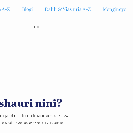
 A-Z
Blogi
Dalili & Viashiria A-Z
Mengineyo
>>
shauri nini?
o ni jambo zito na linaonyesha kuwa 
una watu wanaoweza kukusaidia.