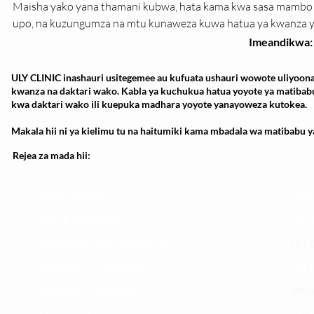
Maisha yako yana thamani kubwa, hata kama kwa sasa mamb
upo, na kuzungumza na mtu kunaweza kuwa hatua ya kwanza y
Imeandikwa:
ULY CLINIC inashauri usitegemee au kufuata ushauri wowote uliyoona
kwanza na daktari wako. Kabla ya kuchukua hatua yoyote ya matibab
kwa daktari wako ili kuepuka madhara yoyote yanayoweza kutokea.
Makala hii ni ya kielimu tu na haitumiki kama mbadala wa matibabu ya
Rejea za mada hii:
Maoni ya wateja
Timu
Mahali tunapatikana
Utar
Makundi mengine ya
telegram
ULY-C
Matangazo na udhamini
ULY C
​Matibabu ya nyumbani
Vifup