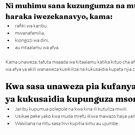
Ni muhimu sana kuzungumza na m
haraka iwezekanavyo, kama:
rafiki wa karibu,
mwanafamilia,
kiongozi wa dini,
au mtaalamu wa afya.
Kama unaweza, tafuta msaada wa kitaalamu katika kituo cha afy
wa afya ya akili wanaweza kusikiliza na kukusaidia kupata nji
Kwa sasa unaweza pia kufan
ya kukusaidia kupunguza mso
Jaribu kupumua polepole na kwa kina ili kutuliza mwili.
Usikae peke yako kwa muda mrefu ikiwa mawazo haya ya
Wasiliana na mtu sasa hivi kupitia simu au ujumbe.