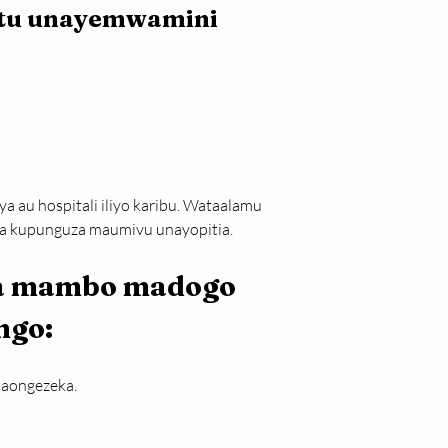
tu unayemwamini 
a au hospitali iliyo karibu. Wataalamu 
a za kupunguza maumivu unayopitia.
ya mambo madogo 
ngo:
naongezeka.