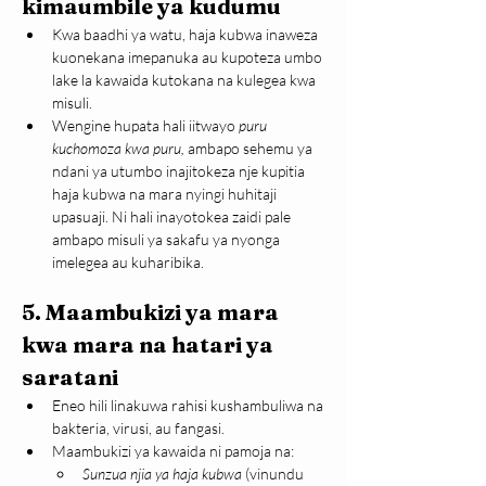
kimaumbile ya kudumu
Kwa baadhi ya watu, haja kubwa inaweza 
kuonekana imepanuka au kupoteza umbo 
lake la kawaida kutokana na kulegea kwa 
misuli.
Wengine hupata hali iitwayo 
puru 
kuchomoza kwa puru,
 ambapo sehemu ya 
ndani ya utumbo inajitokeza nje kupitia 
haja kubwa na mara nyingi huhitaji 
upasuaji. Ni hali inayotokea zaidi pale 
ambapo misuli ya sakafu ya nyonga 
imelegea au kuharibika.
5. 
Maambukizi ya mara 
kwa mara na hatari ya 
saratani
Eneo hili linakuwa rahisi kushambuliwa na 
bakteria, virusi, au fangasi.
Maambukizi ya kawaida ni pamoja na:
Sunzua njia ya haja kubwa 
(vinundu 