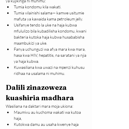
ya kujikinga ni muhimu:
Tumia kondomu kila wakati.
Tumia vilainishi salama— kamwe usitumie 
mafuta ya kawaida kama petroleum jelly.
Usifanye tendo la uke na haja kubwa 
mfululizo bila kubadilisha kondomu, kwani 
bakteria kutoka haja kubwa husababisha 
maambukizi ya uke.
Fanya uchunguzi wa afya mara kwa mara, 
hasa kwa HIV, hepatitis, na saratani ya njia 
ya haja kubwa.
Kuwasiliana kwa uwazi na mpenzi kuhusu 
ridhaa na usalama ni muhimu.
Dalili zinazoweza 
kuashiria madhara
Wasiliana na daktari mara moja ukiona:
Maumivu au kuchoma wakati wa kutoa 
haja,
Kutokwa damu au usaha kwenye haja 