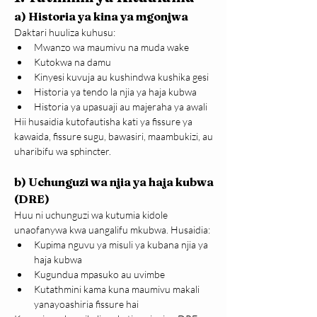
a) Historia ya kina ya mgonjwa
Daktari huuliza kuhusu:
Mwanzo wa maumivu na muda wake
Kutokwa na damu
Kinyesi kuvuja au kushindwa kushika gesi
Historia ya tendo la njia ya haja kubwa
Historia ya upasuaji au majeraha ya awali
Hii husaidia kutofautisha kati ya fissure ya 
kawaida, fissure sugu, bawasiri, maambukizi, au 
uharibifu wa sphincter.
b) Uchunguzi wa njia ya haja kubwa 
(DRE)
Huu ni uchunguzi wa kutumia kidole 
unaofanywa kwa uangalifu mkubwa. Husaidia:
Kupima nguvu ya misuli ya kubana njia ya 
haja kubwa
Kugundua mpasuko au uvimbe
Kutathmini kama kuna maumivu makali 
yanayoashiria fissure hai