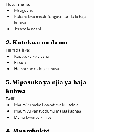
Hutokana na:
Msuguano
Kukaza kwa misuli ifungayo tundu la haja 
kubwa
Jeraha la ndani
2. Kutokwa na damu
Hii ni dalili ya:
Kupasuka kwa tishu
Fissure
Hemorrhoids kujeruhiwa
3. Mipasuko ya njia ya haja 
kubwa
Dalili:
Maumivu makali wakati wa kujisaidia
Maumivu yanayodumu masaa kadhaa
Damu kwenye kinyesi
4. Maambukizi