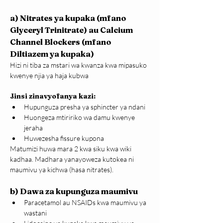
a) Nitrates ya kupaka (mfano 
Glyceryl Trinitrate) au Calcium 
Channel Blockers (mfano 
Diltiazem ya kupaka)
Hizi ni tiba za mstari wa kwanza kwa mipasuko 
kwenye njia ya haja kubwa
Jinsi zinavyofanya kazi:
Hupunguza presha ya sphincter ya ndani
Huongeza mtiririko wa damu kwenye 
jeraha
Huwezesha fissure kupona
Matumizi huwa mara 2 kwa siku kwa wiki 
kadhaa. Madhara yanayoweza kutokea ni 
maumivu ya kichwa (hasa nitrates).
b) Dawa za kupunguza maumivu
Paracetamol au NSAIDs kwa maumivu ya 
wastani