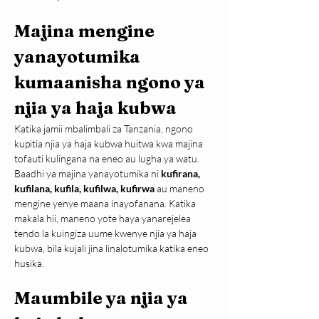
Majina mengine 
yanayotumika 
kumaanisha ngono ya 
njia ya haja kubwa
Katika jamii mbalimbali za Tanzania, ngono 
kupitia njia ya haja kubwa huitwa kwa majina 
tofauti kulingana na eneo au lugha ya watu. 
Baadhi ya majina yanayotumika ni 
kufirana, 
kufilana, kufila, kufilwa, kufirwa
 au maneno 
mengine yenye maana inayofanana. Katika 
makala hii, maneno yote haya yanarejelea 
tendo la kuingiza uume kwenye njia ya haja 
kubwa, bila kujali jina linalotumika katika eneo 
husika.
Maumbile ya njia ya 