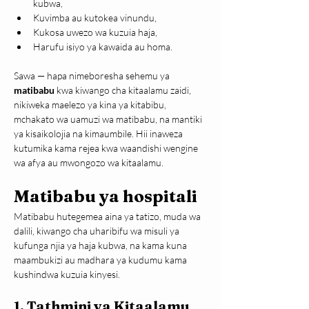
kubwa,
Kuvimba au kutokea vinundu,
Kukosa uwezo wa kuzuia haja,
Harufu isiyo ya kawaida au homa.
Sawa — hapa nimeboresha sehemu ya 
matibabu
 kwa kiwango cha kitaalamu zaidi, 
nikiweka maelezo ya kina ya kitabibu, 
mchakato wa uamuzi wa matibabu, na mantiki 
ya kisaikolojia na kimaumbile. Hii inaweza 
kutumika kama rejea kwa waandishi wengine 
wa afya au mwongozo wa kitaalamu.
Matibabu ya hospitali
Matibabu hutegemea aina ya tatizo, muda wa 
dalili, kiwango cha uharibifu wa misuli ya 
kufunga njia ya haja kubwa, na kama kuna 
maambukizi au madhara ya kudumu kama 
kushindwa kuzuia kinyesi.
1. Tathmini ya Kitaalamu