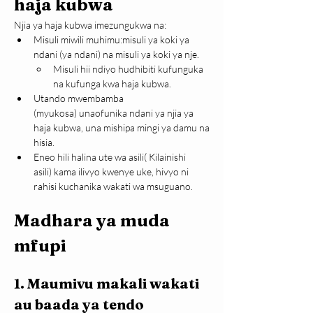
haja kubwa
Njia ya haja kubwa imezungukwa na:
Misuli miwili muhimu:misuli ya koki ya 
ndani (ya ndani) na misuli ya koki ya nje.
Misuli hii ndiyo hudhibiti kufunguka 
na kufunga kwa haja kubwa.
Utando mwembamba 
(myukosa) unaofunika ndani ya njia ya 
haja kubwa, una mishipa mingi ya damu na 
hisia.
Eneo hili halina ute wa asili( Kilainishi 
asili) kama ilivyo kwenye uke, hivyo ni 
rahisi kuchanika wakati wa msuguano.
Madhara ya muda 
mfupi
1. Maumivu makali wakati 
au baada ya tendo