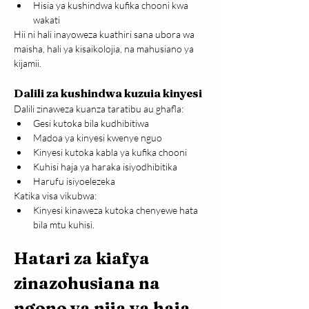
Hisia ya kushindwa kufika chooni kwa 
wakati
Hii ni hali inayoweza kuathiri sana ubora wa 
maisha, hali ya kisaikolojia, na mahusiano ya 
kijamii.
Dalili za kushindwa kuzuia kinyesi
Dalili zinaweza kuanza taratibu au ghafla:
Gesi kutoka bila kudhibitiwa
Madoa ya kinyesi kwenye nguo
Kinyesi kutoka kabla ya kufika chooni
Kuhisi haja ya haraka isiyodhibitika
Harufu isiyoelezeka
Katika visa vikubwa:
Kinyesi kinaweza kutoka chenyewe hata 
bila mtu kuhisi.
Hatari za kiafya 
zinazohusiana na 
ngono ya njia ya haja 