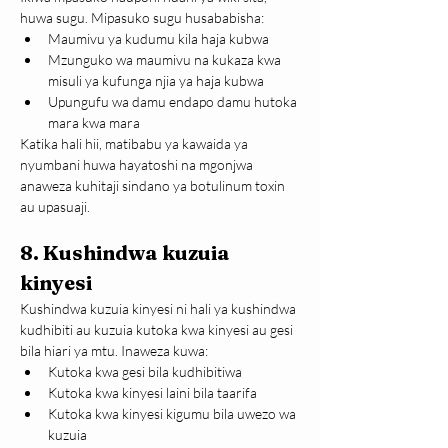
huwa sugu. Mipasuko sugu husababisha:
Maumivu ya kudumu kila haja kubwa
Mzunguko wa maumivu na kukaza kwa 
misuli ya kufunga njia ya haja kubwa
Upungufu wa damu endapo damu hutoka 
mara kwa mara
Katika hali hii, matibabu ya kawaida ya 
nyumbani huwa hayatoshi na mgonjwa 
anaweza kuhitaji sindano ya botulinum toxin 
au upasuaji.
8. Kushindwa kuzuia 
kinyesi
Kushindwa kuzuia kinyesi ni hali ya kushindwa 
kudhibiti au kuzuia kutoka kwa kinyesi au gesi 
bila hiari ya mtu. Inaweza kuwa:
Kutoka kwa gesi bila kudhibitiwa
Kutoka kwa kinyesi laini bila taarifa
Kutoka kwa kinyesi kigumu bila uwezo wa 
kuzuia