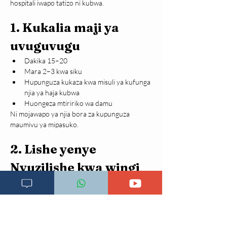
hospitali iwapo tatizo ni kubwa.
1. Kukalia maji ya 
uvuguvugu
Dakika 15–20
Mara 2–3 kwa siku
Hupunguza kukaza kwa misuli ya kufunga 
njia ya haja kubwa
Huongeza mtiririko wa damu
Ni mojawapo ya njia bora za kupunguza 
maumivu ya mipasuko.
2. Lishe yenye 
Nyuzilishe kwa wingi
Husaidia kinyesi kuwa laini na rahisi kutoka.
Vyanzo:
Mboga za majani
Matunda kama papai na embe
Nafaka zisizokobolewa