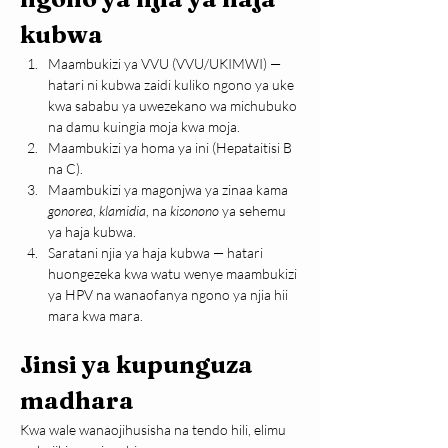
kubwa
Maambukizi ya VVU (VVU/UKIMWI) — 
hatari ni kubwa zaidi kuliko ngono ya uke 
kwa sababu ya uwezekano wa michubuko 
na damu kuingia moja kwa moja.
Maambukizi ya homa ya ini (Hepataitisi B 
na C).
Maambukizi ya magonjwa ya zinaa kama 
gonorea
, 
klamidia
, na 
kisonono 
ya sehemu 
ya haja kubwa.
Saratani njia ya haja kubwa — hatari 
huongezeka kwa watu wenye maambukizi 
ya HPV na wanaofanya ngono ya njia hii 
mara kwa mara.
Jinsi ya kupunguza 
madhara
Kwa wale wanaojihusisha na tendo hili, elimu 