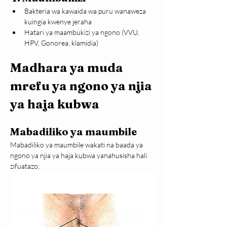
Bakteria wa kawaida wa puru wanaweza 
kuingia kwenye jeraha
Hatari ya maambukizi ya ngono (VVU, 
HPV, Gonorea, klamidia)
Madhara ya muda 
mrefu ya ngono ya njia 
ya haja kubwa
Mabadiliko ya maumbile
Mabadiliko ya maumbile wakati na baada ya 
ngono ya njia ya haja kubwa yanahusisha hali 
zifuatazo;