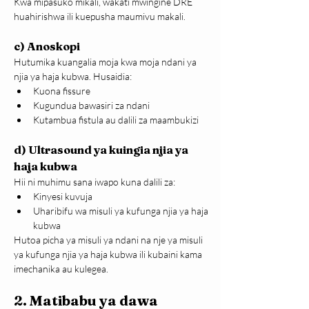
Kwa mipasuko mikali, wakati mwingine DRE 
huahirishwa ili kuepusha maumivu makali.
c) Anoskopi
Hutumika kuangalia moja kwa moja ndani ya 
njia ya haja kubwa. Husaidia:
Kuona fissure
Kugundua bawasiri za ndani
Kutambua fistula au dalili za maambukizi
d) Ultrasound ya kuingia njia ya 
haja kubwa
Hii ni muhimu sana iwapo kuna dalili za:
Kinyesi kuvuja
Uharibifu wa misuli ya kufunga njia ya haja 
kubwa
Hutoa picha ya misuli ya ndani na nje ya misuli 
ya kufunga njia ya haja kubwa ili kubaini kama 
imechanika au kulegea.
2. Matibabu ya dawa