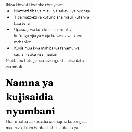
Ikiwa kinyesi kinatoka chenyewe:
Mazoezi tiba ya misuli ya sakavu ya nyonga
Tiba mazoezi ya kufundisha misuli kufanya 
kazi tena
Upasuaji wa kurekebisha misuli ya 
kufunga njia ya h aja kubwa ikiwa kuna 
mchaniko
Kusisimua kwa mshipa wa fahamu wa 
sacral katika visa maalum
Matibabu hutegemea kiwango cha uharibifu 
wa misuli.
Namna ya 
kujisaidia 
nyumbani
Hizi ni hatua za kusaidia uponaji na kupunguza 
maumivu, lakini hazibadilishi matibabu ya 