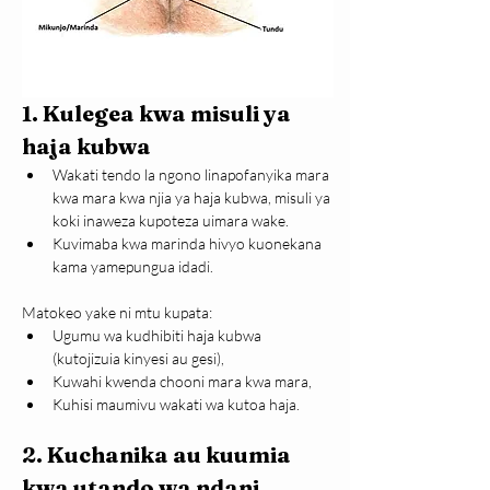
1. 
Kulegea kwa misuli ya 
haja kubwa
Wakati tendo la ngono linapofanyika mara 
kwa mara kwa njia ya haja kubwa, misuli ya 
koki inaweza kupoteza uimara wake.
Kuvimaba kwa marinda hivyo kuonekana 
kama yamepungua idadi.
Matokeo yake ni mtu kupata:
Ugumu wa kudhibiti haja kubwa 
(kutojizuia kinyesi au gesi),
Kuwahi kwenda chooni mara kwa mara,
Kuhisi maumivu wakati wa kutoa haja.
2. 
Kuchanika au kuumia 
kwa utando wa ndani