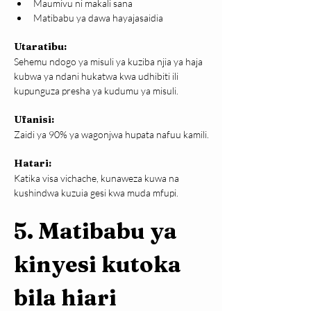
Maumivu ni makali sana
Matibabu ya dawa hayajasaidia
Utaratibu:
Sehemu ndogo ya misuli ya kuziba njia ya haja 
kubwa ya ndani hukatwa kwa udhibiti ili 
kupunguza presha ya kudumu ya misuli.
Ufanisi:
Zaidi ya 90% ya wagonjwa hupata nafuu kamili.
Hatari:
Katika visa vichache, kunaweza kuwa na 
kushindwa kuzuia gesi kwa muda mfupi.
5. Matibabu ya 
kinyesi kutoka 
bila hiari