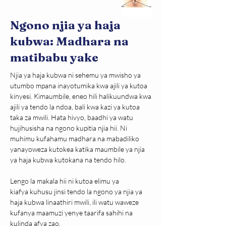
Ngono njia ya haja
kubwa: Madhara na
matibabu yake
Njia ya haja kubwa ni sehemu ya mwisho ya 
utumbo mpana inayotumika kwa ajili ya kutoa 
kinyesi. Kimaumbile, eneo hili halikuundwa kwa 
ajili ya tendo la ndoa, bali kwa kazi ya kutoa 
taka za mwili. Hata hivyo, baadhi ya watu 
hujihusisha na ngono kupitia njia hii. Ni 
muhimu kufahamu madhara na mabadiliko 
yanayoweza kutokea katika maumbile ya njia 
ya haja kubwa kutokana na tendo hilo.
Lengo la makala hii ni kutoa elimu ya 
kiafya kuhusu jinsi tendo la ngono ya njia ya 
haja kubwa linaathiri mwili, ili watu waweze 
kufanya maamuzi yenye taarifa sahihi na 
kulinda afya zao.