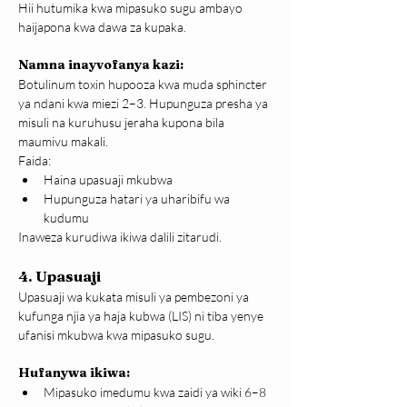
Hii hutumika kwa mipasuko sugu ambayo 
haijapona kwa dawa za kupaka.
Namna inayvofanya kazi:
Botulinum toxin hupooza kwa muda sphincter 
ya ndani kwa miezi 2–3. Hupunguza presha ya 
misuli na kuruhusu jeraha kupona bila 
maumivu makali.
Faida:
Haina upasuaji mkubwa
Hupunguza hatari ya uharibifu wa 
kudumu
Inaweza kurudiwa ikiwa dalili zitarudi.
4. Upasuaji
Upasuaji wa kukata misuli ya pembezoni ya 
kufunga njia ya haja kubwa (LIS) ni tiba yenye 
ufanisi mkubwa kwa mipasuko sugu.
Hufanywa ikiwa:
Mipasuko imedumu kwa zaidi ya wiki 6–8