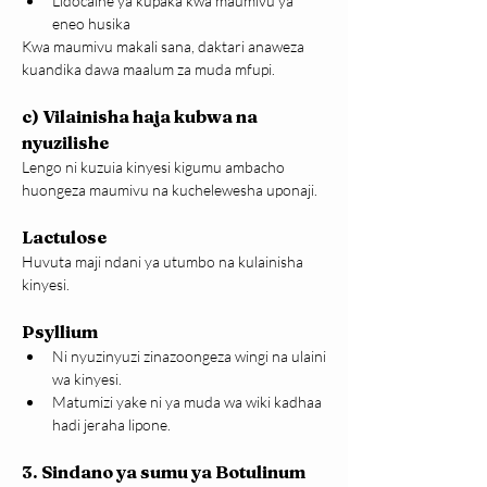
Lidocaine ya kupaka kwa maumivu ya 
eneo husika
Kwa maumivu makali sana, daktari anaweza 
kuandika dawa maalum za muda mfupi.
c) Vilainisha haja kubwa na 
nyuzilishe
Lengo ni kuzuia kinyesi kigumu ambacho 
huongeza maumivu na kuchelewesha uponaji.
Lactulose
Huvuta maji ndani ya utumbo na kulainisha 
kinyesi.
Psyllium
Ni nyuzinyuzi zinazoongeza wingi na ulaini 
wa kinyesi.
Matumizi yake ni ya muda wa wiki kadhaa 
hadi jeraha lipone.
3. Sindano ya sumu ya Botulinum