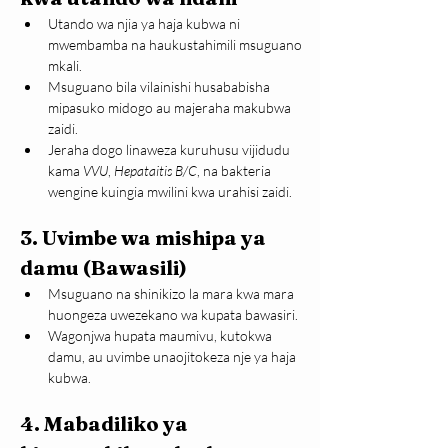
Utando wa njia ya haja kubwa ni 
mwembamba na haukustahimili msuguano 
mkali.
Msuguano bila vilainishi husababisha 
mipasuko midogo au majeraha makubwa 
zaidi.
Jeraha dogo linaweza kuruhusu vijidudu 
kama 
VVU
, 
Hepataitis B/C
, na bakteria 
wengine kuingia mwilini kwa urahisi zaidi.
3. 
Uvimbe wa mishipa ya 
damu (Bawasili)
Msuguano na shinikizo la mara kwa mara 
huongeza uwezekano wa kupata bawasiri.
Wagonjwa hupata maumivu, kutokwa 
damu, au uvimbe unaojitokeza nje ya haja 
kubwa.
4. 
Mabadiliko ya 