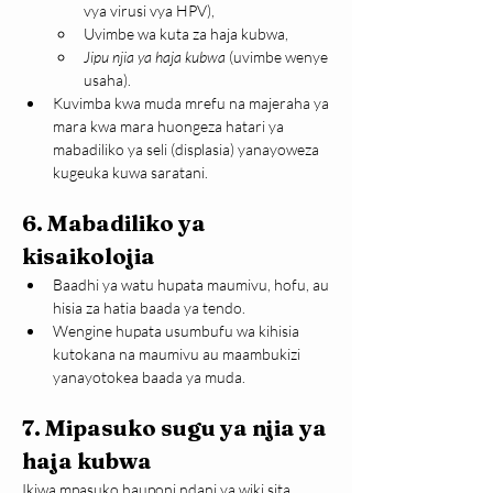
vya virusi vya HPV),
Uvimbe wa kuta za haja kubwa,
Jipu njia ya haja kubwa
 (uvimbe wenye 
usaha).
Kuvimba kwa muda mrefu na majeraha ya 
mara kwa mara huongeza hatari ya 
mabadiliko ya seli (displasia) yanayoweza 
kugeuka kuwa saratani.
6. 
Mabadiliko ya 
kisaikolojia
Baadhi ya watu hupata maumivu, hofu, au 
hisia za hatia baada ya tendo.
Wengine hupata usumbufu wa kihisia 
kutokana na maumivu au maambukizi 
yanayotokea baada ya muda.
7. Mipasuko sugu ya njia ya 
haja kubwa
Ikiwa mpasuko hauponi ndani ya wiki sita, 