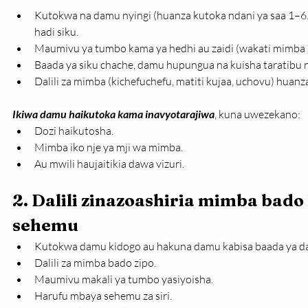
Kutokwa na damu nyingi (huanza kutoka ndani ya saa 1–6.
hadi siku.
Maumivu ya tumbo kama ya hedhi au zaidi (wakati mimba 
Baada ya siku chache, damu hupungua na kuisha taratibu n
Dalili za mimba (kichefuchefu, matiti kujaa, uchovu) huan
Ikiwa damu haikutoka kama inavyotarajiwa
, kuna uwezekano:
Dozi haikutosha.
Mimba iko nje ya mji wa mimba.
Au mwili haujaitikia dawa vizuri.
2. Dalili zinazoashiria mimba bado
sehemu
Kutokwa damu kidogo au hakuna damu kabisa baada ya d
Dalili za mimba bado zipo.
Maumivu makali ya tumbo yasiyoisha.
Harufu mbaya sehemu za siri.