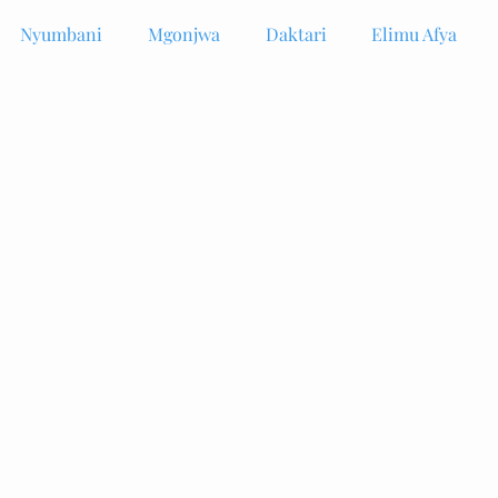
Nyumbani
Mgonjwa
Daktari
Elimu Afya