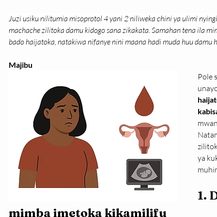
Juzi usiku nilitumia misoprotol 4 yani 2 niliweka chini ya ulimi nyi
machache zilitoka damu kidogo sana zikakata. Samahan tena ila mim
bado haijatoka, natakiwa nifanye nini maana hadi muda huu damu h
Majibu
Pole s
unayo
haija
kabis
mwanz
Natam
zilito
ya ku
muhi
1. 
mimba imetoka kikamilifu