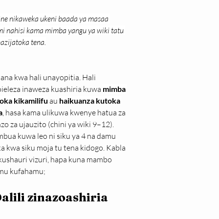
ngine nikaweka ukeni baada ya masaa 
i nahisi kama mimba yangu ya wiki tatu 
azijatoka tena.
ana kwa hali unayopitia. Hali 
ieleza inaweza kuashiria kuwa 
mimba 
toka kikamilifu
 au 
haikuanza kutoka 
a
, hasa kama ulikuwa kwenye hatua za 
o za ujauzito (chini ya wiki 9–12). 
bua kuwa leo ni siku ya 4 na damu 
ka kwa siku moja tu tena kidogo. Kabla 
kushauri vizuri, hapa kuna mambo 
mu kufahamu;
Dalili zinazoashiria 