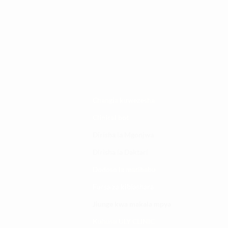
Changia kuwezesha
Clinical bot
Dirisha la Mgonjwa
Dirisha la Daktari
Dodoso la matibabu
Fursa za kibiashara
Jiunge kwa makala mpya
Kuhusu ULY CLINIC