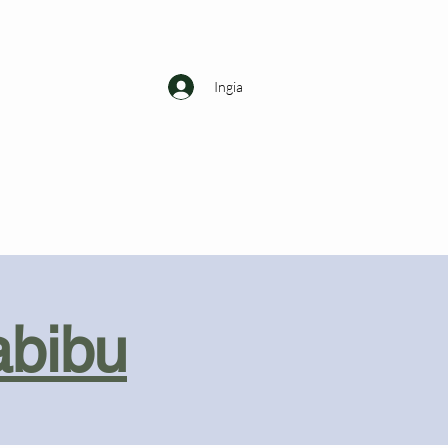
Ingia
abibu