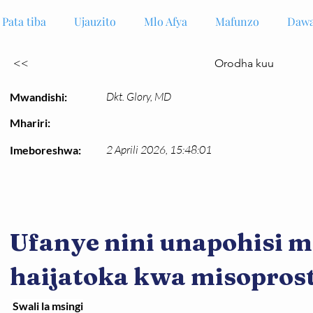
Pata tiba
Ujauzito
Mlo Afya
Mafunzo
Dawa
<<
Orodha kuu
Dkt. Glory, MD
Mwandishi:
Mhariri:
2 Aprili 2026, 15:48:01
Imeboreshwa:
Ufanye nini unapohisi 
haijatoka kwa misopros
Swali la msingi