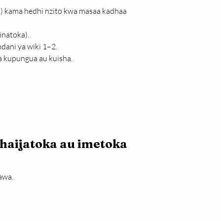
) kama hedhi nzito kwa masaa kadhaa 
inatoka).
dani ya wiki 1–2.
za kupungua au kuisha.
 haijatoka au imetoka 
awa.