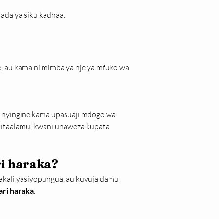
ada ya siku kadhaa.
, au kama ni mimba ya nje ya mfuko wa 
ia nyingine kama upasuaji mdogo wa 
 kitaalamu, kwani unaweza kupata 
i haraka?
kali yasiyopungua, au kuvuja damu 
ari haraka
.