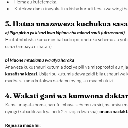
Homa au kutetemeka.
Kutokwa damu inayokatika kisha kurudi tena kwa wingi ba
3. Hatua unazoweza kuchukua sasa
a) Piga picha ya kizazi kwa kipimo cha mionzi sauti (ultrasound)
Hii itathibitisha kama mimba bado ipo, imetoka sehemu au yote
uzazi (ambayo ni hatari).
b) Muone mtaalamu wa afya haraka
Anaweza kukushauri kutumia dozi ya pili ya misoprostol au nj
kusafisha kizazi
. Usijaribu kutumia dawa zaidi bila ushauri wa
madhara kama kutokwa na damu nyingi au maambukizi.
4. Wakati gani wa kumwona daktar
Kama unapata homa, harufu mbaya sehemu za siri, maumivu ma
nyingi (kubadili zaidi ya pedi 2 zilizojaa kwa saa), 
onana na dakt
Rejea za mada hii: