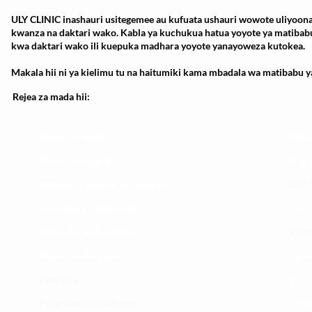
ULY CLINIC inashauri usitegemee au kufuata ushauri wowote uliyoona
kwanza na daktari wako. Kabla ya kuchukua hatua yoyote ya matibab
kwa daktari wako ili kuepuka madhara yoyote yanayoweza kutokea.
Makala hii ni ya kielimu tu na haitumiki kama mbadala wa matibabu ya
Rejea za mada hii:
Maoni ya wateja
Timu
Mahali tunapatikana
Utar
Makundi mengine ya
telegram
ULY-C
Matangazo na udhamini
ULY C
​Matibabu ya nyumbani
Vifup
Maono na dira yetu
Tiket
Pata tiba
Vifur
Programu za mafunzo
Viko