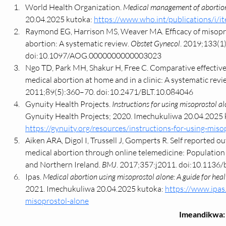
World Health Organization. 
Medical management of abortio
20.04.2025 kutoka: 
https://www.who.int/publications/i
Raymond EG, Harrison MS, Weaver MA. Efficacy of misoprost
abortion: A systematic review. 
Obstet Gynecol
. 2019;133(1
doi:10.1097/AOG.0000000000003023
Ngo TD, Park MH, Shakur H, Free C. Comparative effectiven
medical abortion at home and in a clinic: A systematic revi
2011;89(5):360–70. doi:10.2471/BLT.10.084046
Gynuity Health Projects. 
Instructions for using misoprostol a
Gynuity Health Projects; 2020. Imechukuliwa 20.04.2025 
https://gynuity.org/resources/instructions-for-using-mis
Aiken ARA, Digol I, Trussell J, Gomperts R. Self reported 
medical abortion through online telemedicine: Population 
and Northern Ireland. 
BMJ
. 2017;357:j2011. doi:10.1136/
Ipas. 
Medical abortion using misoprostol alone: A guide for heal
2021. Imechukuliwa 20.04.2025 kutoka: 
https://www.ipas
misoprostol-alone
Imeandikwa: