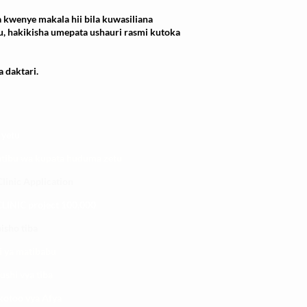
 kwenye makala hii bila kuwasiliana
u, hakikisha umepata ushauri rasmi kutoka
 daktari.
 yetu
atibu wa kupata huduma zetu
linic Application
LINIC project 100,00
0
isho tiba
i ya matibabu
ushi vya tiba
kotoo vya Afya