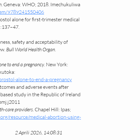
n
. Geneva: WHO; 2018. Imechukuliwa 
/item/9789241550406
ol alone for first-trimester medical 
):137–47. 
ess, safety and acceptability of 
ew. 
Bull World Health Organ
. 
lone to end a pregnancy
. New York: 
kutoka: 
oprostol-alone-to-end-a-pregnancy
outcomes and adverse events after 
based study in the Republic of Ireland 
bmj.j2011
th-care providers
. Chapel Hill: Ipas; 
.org/resource/medical-abortion-using-
2 Aprili 2026, 14:08:31