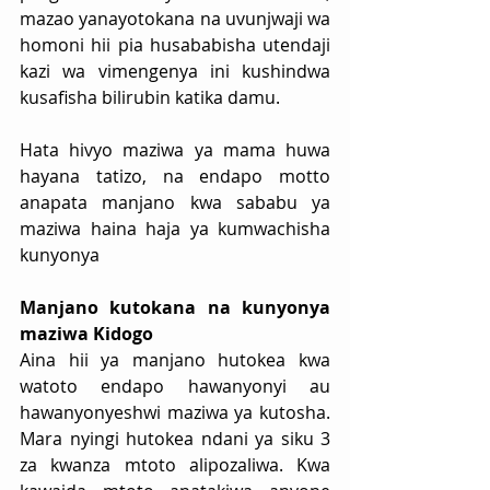
mazao yanayotokana na uvunjwaji wa 
homoni hii pia husababisha utendaji 
kazi wa vimengenya ini kushindwa 
kusafisha bilirubin katika damu.
Hata hivyo maziwa ya mama huwa 
hayana tatizo, na endapo motto 
anapata manjano kwa sababu ya 
maziwa haina haja ya kumwachisha 
kunyonya
Manjano kutokana na kunyonya 
maziwa Kidogo
Aina hii ya manjano hutokea kwa 
watoto endapo hawanyonyi au 
hawanyonyeshwi maziwa ya kutosha. 
Mara nyingi hutokea ndani ya siku 3 
za kwanza mtoto alipozaliwa. Kwa 