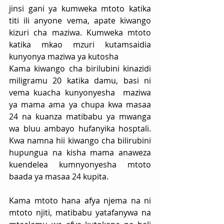
jinsi gani ya kumweka mtoto katika 
titi ili anyone vema, apate kiwango 
kizuri cha maziwa. Kumweka mtoto 
katika mkao mzuri kutamsaidia 
kunyonya maziwa ya kutosha
Kama kiwango cha birilubini kinazidi 
miligramu 20 katika damu, basi ni 
vema kuacha kunyonyesha  maziwa 
ya mama ama ya chupa kwa masaa 
24 na kuanza matibabu ya mwanga 
wa bluu ambayo hufanyika hosptali. 
Kwa namna hii kiwango cha bilirubini 
hupungua na kisha mama anaweza 
kuendelea kumnyonyesha mtoto 
baada ya masaa 24 kupita.
Kama mtoto hana afya njema na ni 
mtoto njiti, matibabu yatafanywa na 