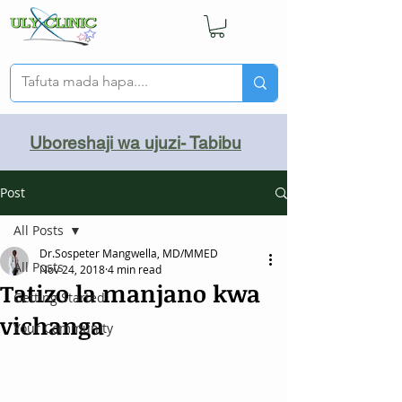
Uboreshaji wa ujuzi- Tabibu
Post
All Posts
Dr.Sospeter Mangwella, MD/MMED
All Posts
Nov 24, 2018
4 min read
Tatizo la manjano kwa
Getting Started
vichanga
Your Community