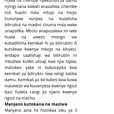
huwa na chembe nyekundu za damu 
nyingi sana wakati anazaliwa, chembe 
hizi huishi mda mfupi na hivyo 
huvunjwa vunjwa na kuzalisha 
bilirubid na madini chuma mda wake 
unapofika. Mtoto anapozaliwa ini lake 
huwa na uwezo mdogo wa 
kubadilisha kemikali hi ya bilirubini ili 
kutolewa kwenye mkojo na kinyesi, 
endapo uzalishaji wa bilirubin ni 
mkubwa kuliko utoaji kwa njia tajwa, 
matokeo yake ni kukusayika kwa 
kemikali ya bilirubin kwa wingi katika 
damu. Kemikali ya birilubini kwa kuwa 
inauwezo wa kuoenyeza kwenye ngozi 
basi huleta rangi ya njano kwenye 
ngozi na macho.
Manjano kutokana na maziwa
Manjano aina hii hutokea siku ya 3 