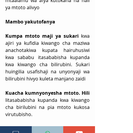
mtaalamu wa afya kutokana na hali 
ya mtoto alivyo
Mambo yakutofanya
Kumpa mtoto maji ya sukari 
kwa 
ajiri ya kufidia kiwango cha maziwa 
anachotakiwa kupata hairuhusiwi 
kwa sababu itasababisha kupanda 
kwa kiwango cha bilirubini. Sukari 
huingilia usafishaji na unyonyaji wa 
bilirubini hivyo kuleta manjano zaidi
Kuacha kumnyonyesha mtoto. Hili
litasababisha kupanda kwa kiwango 
cha birilubini na pia mtoto kukosa 
virutubisho.
Manjano huweza kuzuilika?