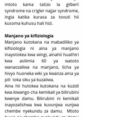
mtoto kama tatizo la gilbert 
syndrome na crigler najjar syndrome, 
ingia katika kurasa za tovuti hii 
kusoma kuhusu hali hizi.
Manjano ya kifiziologia
Manjano kutokana na mabadiliko ya 
kifisiologia ni aina ya manjano 
inayotokea kwa wingi, ainahii huathiri 
kwa asilimia 60 ya watoto 
wanaozaliwa na manjano, licha ya 
hivyo huoneka wiki ya kwanza ama ya 
pili  toka siku ya kuzaliwa.
Aina hii hutokea kutokana na kuzidi 
kwa kiwango cha kemikali ya bilirubini 
kwenye damu. Bilirubini ni kemikali 
inayozalishwa kwa kuvunjwa vunjwa 
chembe nyekundu za damu.  Mtoto 