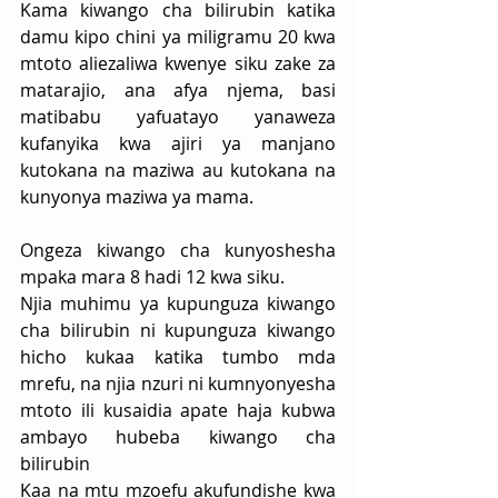
Kama kiwango cha bilirubin katika 
damu kipo chini ya miligramu 20 kwa 
mtoto aliezaliwa kwenye siku zake za 
matarajio, ana afya njema, basi 
matibabu yafuatayo yanaweza 
kufanyika kwa ajiri ya manjano 
kutokana na maziwa au kutokana na 
kunyonya maziwa ya mama.
Ongeza kiwango cha kunyoshesha 
mpaka mara 8 hadi 12 kwa siku.
Njia muhimu ya kupunguza kiwango 
cha bilirubin ni kupunguza kiwango 
hicho kukaa katika tumbo mda 
mrefu, na njia nzuri ni kumnyonyesha 
mtoto ili kusaidia apate haja kubwa 
ambayo hubeba kiwango cha 
bilirubin
Kaa na mtu mzoefu akufundishe kwa 