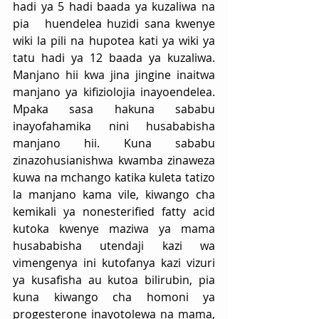
hadi ya 5 hadi baada ya kuzaliwa na 
pia   huendelea huzidi sana kwenye 
wiki la pili na hupotea kati ya wiki ya 
tatu hadi ya 12 baada ya kuzaliwa. 
Manjano hii kwa jina jingine inaitwa 
manjano ya kifiziolojia inayoendelea. 
Mpaka sasa hakuna sababu 
inayofahamika nini husababisha 
manjano hii. Kuna sababu 
zinazohusianishwa kwamba zinaweza 
kuwa na mchango katika kuleta tatizo 
la manjano kama vile, kiwango cha 
kemikali ya nonesterified fatty acid 
kutoka kwenye maziwa ya mama 
husababisha utendaji kazi wa 
vimengenya ini kutofanya kazi vizuri 
ya kusafisha au kutoa bilirubin, pia 
kuna kiwango cha homoni ya 
progesterone inayotolewa na mama, 