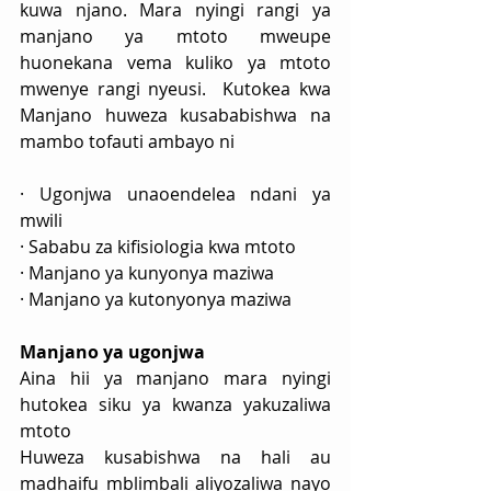
kuwa njano. Mara nyingi rangi ya 
manjano ya mtoto mweupe 
huonekana vema kuliko ya mtoto 
mwenye rangi nyeusi.  Kutokea kwa 
Manjano huweza kusababishwa na 
mambo tofauti ambayo ni
· Ugonjwa unaoendelea ndani ya 
mwili
· Sababu za kifisiologia kwa mtoto
· Manjano ya kunyonya maziwa
· Manjano ya kutonyonya maziwa
Manjano ya ugonjwa 
Aina hii ya manjano mara nyingi 
hutokea siku ya kwanza yakuzaliwa 
mtoto
Huweza kusabishwa na hali au 
madhaifu mblimbali aliyozaliwa nayo 