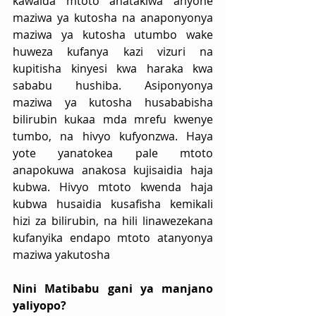
kawaida mtoto anatakiwa anyone 
maziwa ya kutosha na anaponyonya 
maziwa ya kutosha utumbo wake 
huweza kufanya kazi vizuri na 
kupitisha kinyesi kwa haraka kwa 
sababu hushiba. Asiponyonya 
maziwa ya kutosha husababisha 
bilirubin kukaa mda mrefu kwenye 
tumbo, na hivyo kufyonzwa. Haya 
yote yanatokea pale mtoto 
anapokuwa anakosa kujisaidia haja 
kubwa. Hivyo mtoto kwenda haja 
kubwa husaidia kusafisha kemikali 
hizi za bilirubin, na hili linawezekana 
kufanyika endapo mtoto atanyonya 
maziwa yakutosha
Nini Matibabu gani ya manjano 
yaliyopo?