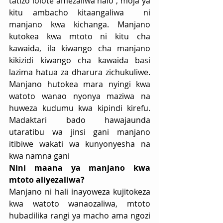
tatizo lolote amezaliwa nalo , moja ya 
kitu ambacho kitaangaliwa  ni  
manjano kwa kichanga. Manjano 
kutokea kwa mtoto ni kitu cha  
kawaida, ila kiwango cha manjano 
kikizidi kiwango cha kawaida basi 
lazima hatua za dharura zichukuliwe. 
Manjano hutokea mara nyingi kwa 
watoto wanao nyonya maziwa na 
huweza kudumu kwa kipindi kirefu. 
Madaktari bado hawajaunda 
utaratibu wa jinsi gani manjano 
itibiwe wakati wa kunyonyesha na 
kwa namna gani
Nini maana ya manjano kwa 
mtoto aliyezaliwa?
Manjano ni hali inayoweza kujitokeza 
kwa watoto wanaozaliwa, mtoto 
hubadilika rangi ya macho ama ngozi 