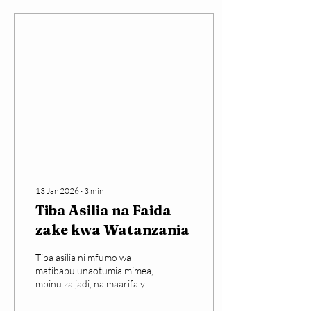
magonjwa yasiyoambukiza,
na tabia hatarishi za kiafya
bado ni kubwa. Katika
makala hii ya ULY CLINIC,
utajifunza mbinu rahisi, za
moja kwa moja na za vitendo
za lishe na afya bora
Tanzania, ambazo unaweza
kuanza...
13 Jan 2026
∙
3
min
Tiba Asilia na Faida
zake kwa Watanzania
Tiba asilia ni mfumo wa
matibabu unaotumia mimea,
mbinu za jadi, na maarifa ya
asili yaliyorithiwa kutoka
kizazi hadi kizazi. Nchini