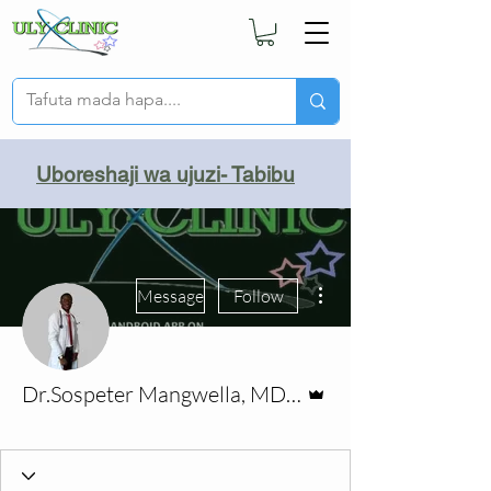
Uboreshaji wa ujuzi- Tabibu
More actions
Message
Follow
Admin
Dr.Sospeter Mangwella, MD/MMED
ULYCLINIC
+
4