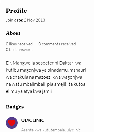
Profile
Join date: 2 Nov 2018
About
0
likes received
0
comments received
0
best answers
Dr. Mangwella sospeter ni Daktari wa 
kutibu magonjwa ya binadamu, mshauri 
wa chakula na mazoezi kwa wagonjwa 
na watu mbalimbali, pia amejikita kutoa 
elimu ya afya kwa jamii
Badges
ULYCLINIC
Asante kwa kututembele, ulyclinic