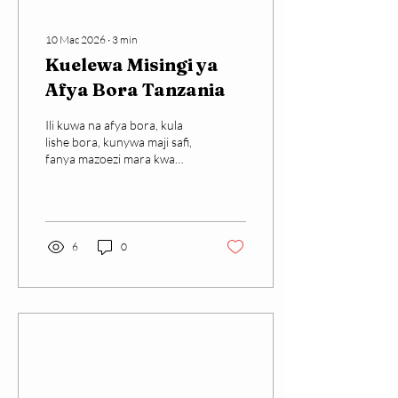
10 Mac 2026
∙
3
min
Kuelewa Misingi ya
Afya Bora Tanzania
Ili kuwa na afya bora, kula
lishe bora, kunywa maji safi,
fanya mazoezi mara kwa
mara, pata usingizi wa
kutosha, na dumisha usafi
wa mwili
6
0