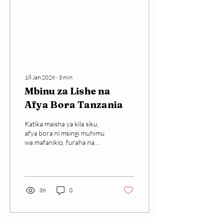
18 Jan 2026
∙
3
min
Mbinu za Lishe na
Afya Bora Tanzania
Katika maisha ya kila siku,
afya bora ni msingi muhimu
wa mafanikio, furaha na
ustawi wa mtu binafsi na
jamii kwa ujumla. Bila afya
njema, ni vigumu kufanya
kazi kwa ufanisi, kutimiza
malengo ya maisha au
36
0
kufurahia maisha kikamilifu.
Nchini Tanzania,
changamoto za lishe duni,