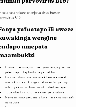
Human parvovirus B19?
paka sasa hakuna chanjo ya kirusi human 
arvovirus B19.
Fanya yafuatayo ili uweze 
kuwakinga wengine 
endapo umepata 
maambukizi
Ukiwa umeugua, usitoke nyumbani, isipokuwa 
pale unapohitaji huduma ya matibabu
Funika mdomo na pua kwa kitambaa wakati 
unapokohoa au kupiga chafya au fanya hivyo 
ndani ya kiwiko chako na ukioshe baadaye
Tupa kifaa kilichotumika kwenye takataka
Nawa mikono yako mara kwa mara kwa maji safi 
na sabuni