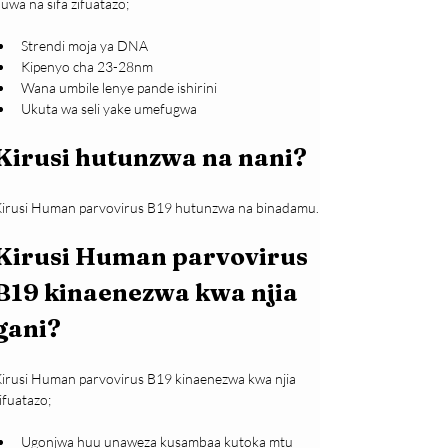
uwa na sifa zifuatazo;
Strendi moja ya DNA
Kipenyo cha 23-28nm
Wana umbile lenye pande ishirini
Ukuta wa seli yake umefugwa
Kirusi hutunzwa na nani?
irusi Human parvovirus B19 hutunzwa na binadamu.
Kirusi Human parvovirus 
B19 kinaenezwa kwa njia 
gani?
irusi Human parvovirus B19 kinaenezwa kwa njia 
ifuatazo;
Ugonjwa huu unaweza kusambaa kutoka mtu 