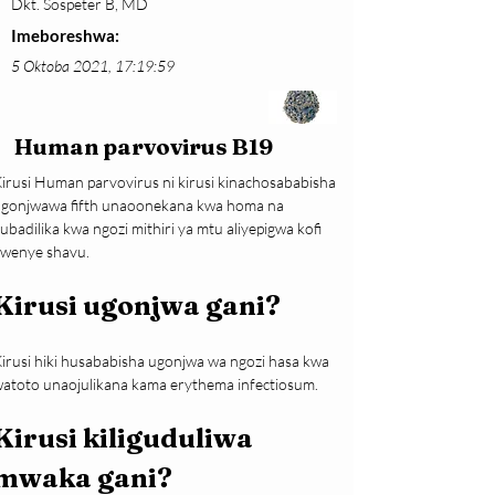
Dkt. Sospeter B, MD
Imeboreshwa:
5 Oktoba 2021, 17:19:59
Human parvovirus B19
irusi Human parvovirus ni kirusi kinachosababisha 
gonjwawa fifth unaoonekana kwa homa na 
ubadilika kwa ngozi mithiri ya mtu aliyepigwa kofi 
wenye shavu.
Kirusi ugonjwa gani?
irusi hiki husababisha ugonjwa wa ngozi hasa kwa 
atoto unaojulikana kama erythema infectiosum.
Kirusi kiliguduliwa 
mwaka gani?