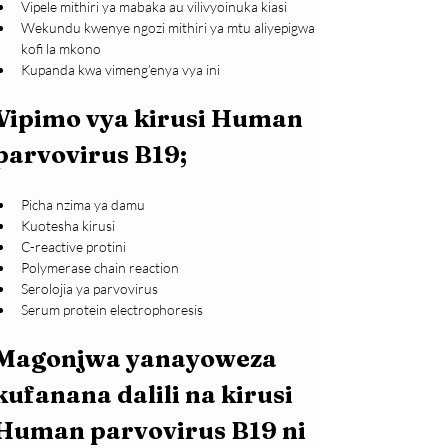
Vipele mithiri ya mabaka au vilivyoinuka kiasi
Wekundu kwenye ngozi mithiri ya mtu aliyepigwa 
kofi la mkono
Kupanda kwa vimeng’enya vya ini
Vipimo vya kirusi Human 
parvovirus B19;
Picha nzima ya damu
Kuotesha kirusi
C-reactive protini
Polymerase chain reaction
Serolojia ya parvovirus 
Serum protein electrophoresis
Magonjwa yanayoweza 
kufanana dalili na kirusi 
Human parvovirus B19 ni 