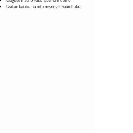
Usiguse macho yako, pua na mdomo
Usikae karibu na mtu mwenye maambukizi