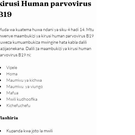
kirusi Human parvovirus 
B19
uda wa kuatema huwa ndani ya siku 4 hadi 14. Mtu 
wenye maambukizi ya kirusi human parvovirus B19 
uweza kumuambukiza mwingine hata kabla dalili 
azijaonekana. Dalili za maambukizi ya kirusi human 
arvovirus B19 ni;
Vipele
Homa
Maumivu ya kichwa
Maumivu  ya viungo
Mafua
Mwili kudhoofika
Kichefuchefu 
Viashiria
Kupanda kwa joto la mwili