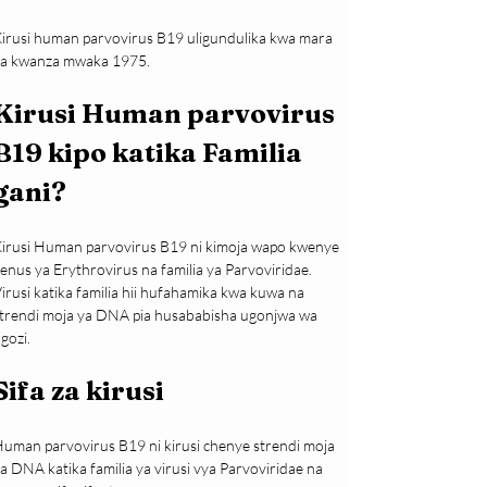
irusi human parvovirus B19 uligundulika kwa mara 
a kwanza mwaka 1975.
Kirusi Human parvovirus 
B19 kipo katika Familia 
gani?
irusi Human parvovirus B19 ni kimoja wapo kwenye 
enus ya Erythrovirus na familia ya Parvoviridae. 
irusi katika familia hii hufahamika kwa kuwa na 
trendi moja ya DNA pia husababisha ugonjwa wa 
gozi.
Sifa za kirusi
uman parvovirus B19 ni kirusi chenye strendi moja 
a DNA katika familia ya virusi vya Parvoviridae na 