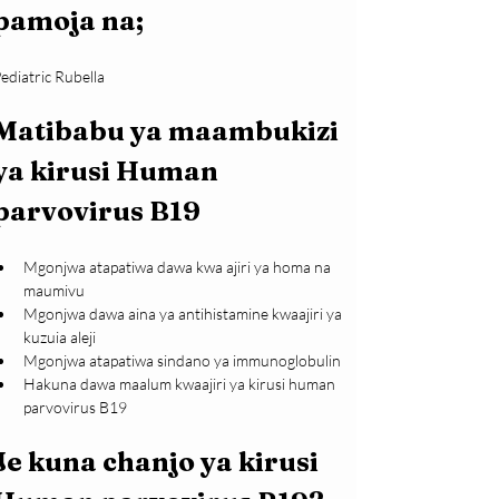
pamoja na;
ediatric Rubella
Matibabu ya maambukizi 
ya kirusi Human 
parvovirus B19
Mgonjwa atapatiwa dawa kwa ajiri ya homa na 
maumivu
Mgonjwa dawa aina ya antihistamine kwaajiri ya 
kuzuia aleji
Mgonjwa atapatiwa sindano ya immunoglobulin
Hakuna dawa maalum kwaajiri ya kirusi human 
parvovirus B19
Je kuna chanjo ya kirusi 