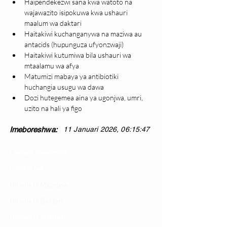
Haipendekezwi sana kwa watoto na 
wajawazito isipokuwa kwa ushauri 
maalum wa daktari
Haitakiwi kuchanganywa na maziwa au 
antacids (hupunguza ufyonzwaji)
Haitakiwi kutumiwa bila ushauri wa 
mtaalamu wa afya
Matumizi mabaya ya antibiotiki 
huchangia usugu wa dawa
Dozi hutegemea aina ya ugonjwa, umri, 
uzito na hali ya figo
Imeboreshwa:
11 Januari 2026, 06:15:47
Changia kuwezesha
Clinical bot
Dirisha la Mgonjwa
Dirisha la Daktari
Dodoso la matibabu