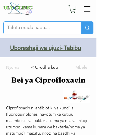
Uboreshaji wa ujuzi- Tabibu
Nyuma
< Orodha kuu
Mbele
Bei ya Ciprofloxacin
Ciprofloxacin ni antibiotiki ya kundi la 
fluoroquinolones inayotumika kutibu 
maambukizi ya bakteria kama ya njia ya mkojo, 
utumbo (kama kuhara wa bakteria/homa ya 
matumbo), mapafu, ngozi na baadhi ya 