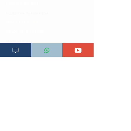
Fursa za kibiashara
Jiunge kwa makala mpya
Kuhusu ULY CLINIC
Kamusi ya ULY CLINIC
Maoni ya mteja
Malalamiko ya mteja
Maoni ya wateja
Mahali tunapatikana
Makundi mengine ya
telegram
Matangazo na udhamini
​Matibabu ya nyumbani
Maono na dira yetu
Pata tiba
Programu za mafunzo