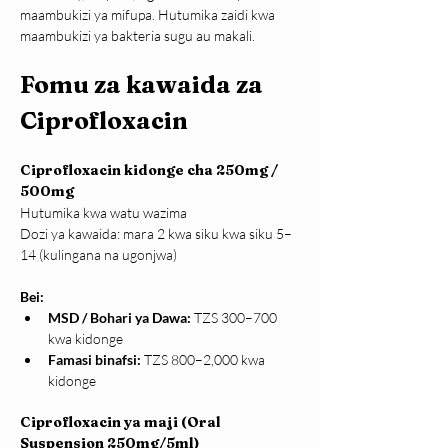
maambukizi ya mifupa. Hutumika zaidi kwa 
maambukizi ya bakteria sugu au makali.
Fomu za kawaida za 
Ciprofloxacin
Ciprofloxacin kidonge cha 250mg / 
500mg
Hutumika kwa watu wazima
Dozi ya kawaida: mara 2 kwa siku kwa siku 5–
14 (kulingana na ugonjwa)
Bei:
MSD / Bohari ya Dawa:
 TZS 300–700 
kwa kidonge
Famasi binafsi:
 TZS 800–2,000 kwa 
kidonge
Ciprofloxacin ya maji (Oral 
Suspension 250mg/5ml)