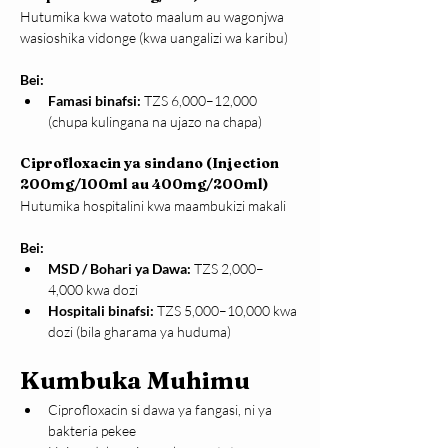
Hutumika kwa watoto maalum au wagonjwa 
wasioshika vidonge (kwa uangalizi wa karibu)
Bei:
Famasi binafsi:
 TZS 6,000–12,000 
(chupa kulingana na ujazo na chapa)
Ciprofloxacin ya sindano (Injection 
200mg/100ml au 400mg/200ml)
Hutumika hospitalini kwa maambukizi makali
Bei:
MSD / Bohari ya Dawa:
 TZS 2,000–
4,000 kwa dozi
Hospitali binafsi:
 TZS 5,000–10,000 kwa 
dozi (bila gharama ya huduma)
Kumbuka Muhimu
Ciprofloxacin si dawa ya fangasi, ni ya 
bakteria pekee