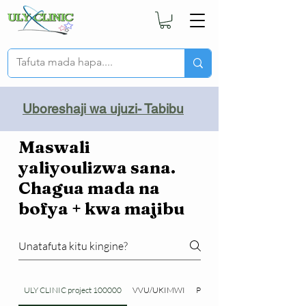
Uboreshaji wa ujuzi- Tabibu
Maswali
yaliyoulizwa sana.
Chagua mada na
bofya + kwa majibu
ULY CLINIC project 100000
VVU/UKIMWI
Pombe na dawa