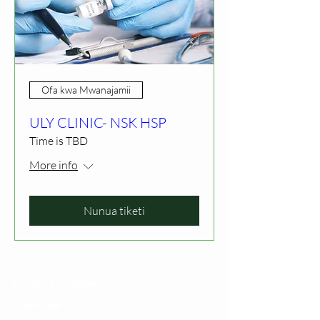
Ofa kwa Mwanajamii
ULY CLINIC- NSK HSP
Time is TBD
More info
Nunua tiketi
Changia kuwezesha
Clinical bot