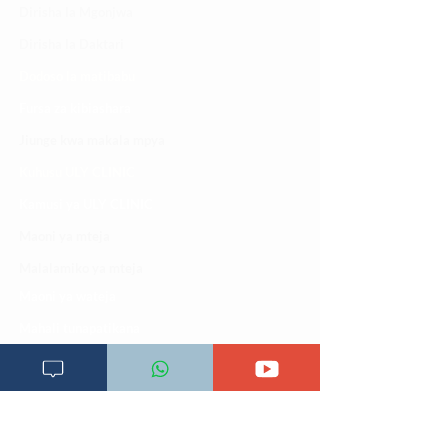
Dirisha la Mgonjwa
Dirisha la Daktari
Dodoso la matibabu
Fursa za kibiashara
Jiunge kwa makala mpya
Kuhusu ULY CLINIC
Kamusi ya ULY CLINIC
Maoni ya mteja
Malalamiko ya mteja
Maoni ya wateja
Mahali tunapatikana
Makundi mengine ya
telegram
Matangazo na udhamini
​Matibabu ya nyumbani