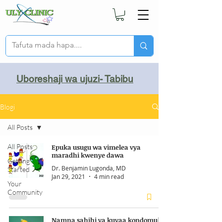
Uboreshaji wa ujuzi- Tabibu
Blogi
All Posts
All Posts
Epuka usugu wa vimelea vya
maradhi kwenye dawa
Getting
Dr. Benjamin Lugonda, MD
Started
Jan 29, 2021
4 min read
Your
Community
Namna sahihi ya kuvaa kondomu|