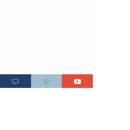
Changia kuwezesha
Clinical bot
Dirisha la Mgonjwa
Dirisha la Daktari
Dodoso la matibabu
Fursa za kibiashara
Jiunge kwa makala mpya
Kuhusu ULY CLINIC
Kamusi ya ULY CLINIC
Maoni ya mteja
Malalamiko ya mteja
Maoni ya wateja
Mahali tunapatikana
Makundi mengine ya
telegram