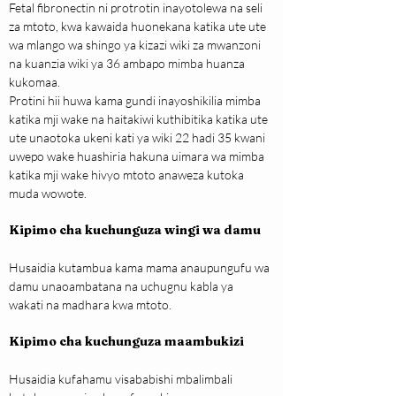
Fetal fibronectin ni protrotin inayotolewa na seli 
za mtoto, kwa kawaida huonekana katika ute ute 
wa mlango wa shingo ya kizazi wiki za mwanzoni 
na kuanzia wiki ya 36 ambapo mimba huanza 
kukomaa.
Protini hii huwa kama gundi inayoshikilia mimba 
katika mji wake na haitakiwi kuthibitika katika ute 
ute unaotoka ukeni kati ya wiki 22 hadi 35 kwani 
uwepo wake huashiria hakuna uimara wa mimba 
katika mji wake hivyo mtoto anaweza kutoka 
muda wowote.
Kipimo cha kuchunguza wingi wa damu
Husaidia kutambua kama mama anaupungufu wa 
damu unaoambatana na uchugnu kabla ya 
wakati na madhara kwa mtoto.
Kipimo cha kuchunguza maambukizi
Husaidia kufahamu visababishi mbalimbali 