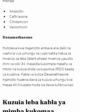
mishipa;
Ampicillin
Ceftriaxone
Clindamycin
Vancomycin
Dexamethasone
Hutolewa kwa majamzito ambaye ana dalili na 
viashiria vya uchungu na yupo katika hatua za 
mwanzo za leba (latent phase) mwenye ujauzito 
chini ya wiki 34. Inasaidia kukomaza mapafu ya 
mtoto na kuzuia shida ya kupumua (RDS) baada 
ya kuzaliwa. Kabla ya kutoa Dexamethasone 
mjamzito hupewa dawa za kuzuia uchungu kwa 
masaa 48 ili kupata muda wa dawa kufanya kazi.
Kuzuia leba kabla ya 
mimba kukomaa