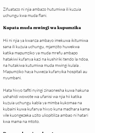
Zifuatazo ni njia ambazo hutumiwa ili kuzuia 
uchungu kwa muda flani.
Kupata muda mwingi wa kupumzika
Hii ni njia ya kwanza ambayo imekuwa ikitumiwa 
sana ili kuzuia uchungu, mjamzito huwekwa 
katika mapumziko ya muda mrefu ambapo 
hatakiwi kufanya kazi na kushiriki tendo la ndoa, 
na hutakiwa kutumiwa muda mwingi kulala . 
Mapumziko haya huweza kufanyika hospitali au 
nyumbani.
Hata hivyo tafiti nyingi zinaonesha kuwa hakuna 
ushahidi wowote wa ufanisi wa njia hii katika 
kuzuia uchungu kabla ya mimba kukomaa na 
kubaini kuwa kufanya hivyo kuna madhara kama 
vile kuongezeka uzito uliopitiliza ambao ni hatari 
kwa mama na mtoto.