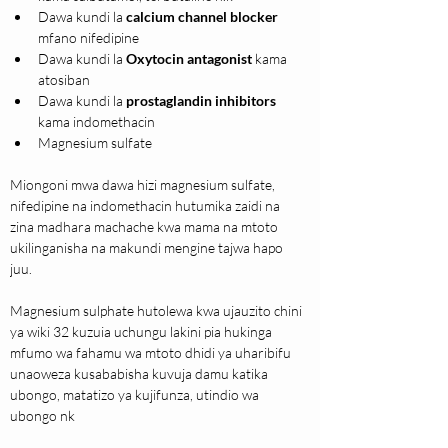
Dawa kundi la 
calcium channel blocker
mfano nifedipine
Dawa kundi la 
Oxytocin antagonist
 kama 
atosiban
Dawa kundi la 
prostaglandin inhibitors
kama indomethacin
Magnesium sulfate
Miongoni mwa dawa hizi magnesium sulfate, 
nifedipine na indomethacin hutumika zaidi na 
zina madhara machache kwa mama na mtoto 
ukilinganisha na makundi mengine tajwa hapo 
juu. 
Magnesium sulphate hutolewa kwa ujauzito chini 
ya wiki 32 kuzuia uchungu lakini pia hukinga 
mfumo wa fahamu wa mtoto dhidi ya uharibifu 
unaoweza kusababisha kuvuja damu katika 
ubongo, matatizo ya kujifunza, utindio wa 
ubongo nk