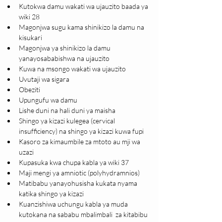
Kutokwa damu wakati wa ujauzito baada ya 
wiki 28
Magonjwa sugu kama shinikizo la damu na 
kisukari 
Magonjwa ya shinikizo la damu 
yanayosababishwa na ujauzito 
Kuwa na msongo wakati wa ujauzito 
Uvutaji wa sigara
Obeziti  
Upungufu wa damu
Lishe duni na hali duni ya maisha
Shingo ya kizazi kulegea (cervical 
insufficiency) na shingo ya kizazi kuwa fupi
Kasoro za kimaumbile za mtoto au mji wa 
uzazi 
Kupasuka kwa chupa kabla ya wiki 37
Maji mengi ya amniotic (polyhydramnios)
Matibabu yanayohusisha kukata nyama 
katika shingo ya kizazi
Kuanzishiwa uchungu kabla ya muda 
kutokana na sababu mbalimbali  za kitabibu