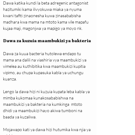
Dawa katika kundi la beta adregenic antagonist 
hazitumiki kama ilivyokuwa miaka ya nyuma 
kwani tafiti zinaonesha kuwa zinasababisha 
madhara kwa mama na mtoto kama vile mapafu 
kujaa maji, magonjwa ya mapigo ya moyo nk.
Dawa za kuzuia maambukizi ya bakteria
Dawa za kuua bacteria hutolewa endapo tu 
mama ana dalili na viashiria vya maambukizi ya 
vimelea au kuthibitika kwa maambukizi kupitia 
vipimo, au chupa kupasuka kabla ya uchungu 
kuanza. 
Lengo la dawa hizi ni kuzuia kupata leba kabla ya 
mimba kukomaa kunakosababishwa na 
maambukizi ya bakteria na kumkinga  mtoto 
dhidi ya maambukizi hayo akiwa tumboni na 
baada ya kuzaliwa.
Mojawapo kati ya dawa hizi hutumika kwa njia ya 