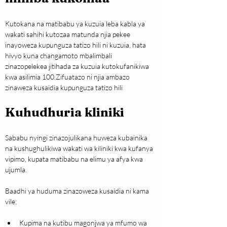
Kutokana na matibabu ya kuzuia leba kabla ya 
wakati sahihi kutozaa matunda njia pekee 
inayoweza kupunguza tatizo hili ni kuzuia, hata 
hivyo kuna changamoto mbalimbali 
zinazopelekea jitihada za kuzuia kutokufanikiwa 
kwa asilimia 100.Zifuatazo ni njia ambazo 
zinaweza kusaidia kupunguza tatizo hili 
Kuhudhuria kliniki
Sababu nyingi zinazojulikana huweza kubainika 
na kushughulikiwa wakati wa kiliniki kwa kufanya 
vipimo, kupata matibabu na elimu ya afya kwa 
ujumla.
Baadhi ya huduma zinazoweza kusaidia ni kama 
vile;
Kupima na kutibu magonjwa ya mfumo wa 