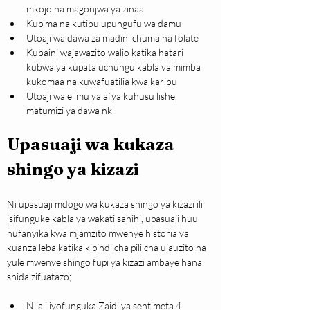
mkojo na magonjwa ya zinaa
Kupima na kutibu upungufu wa damu
Utoaji wa dawa za madini chuma na folate
Kubaini wajawazito walio katika hatari 
kubwa ya kupata uchungu kabla ya mimba 
kukomaa na kuwafuatilia kwa karibu 
Utoaji wa elimu ya afya kuhusu lishe, 
matumizi ya dawa nk
Upasuaji wa kukaza 
shingo ya kizazi
Ni upasuaji mdogo wa kukaza shingo ya kizazi ili 
isifunguke kabla ya wakati sahihi, upasuaji huu 
hufanyika kwa mjamzito mwenye historia ya 
kuanza leba katika kipindi cha pili cha ujauzito na 
yule mwenye shingo fupi ya kizazi ambaye hana 
shida zifuatazo;
Njia iliyofunguka Zaidi ya sentimeta 4