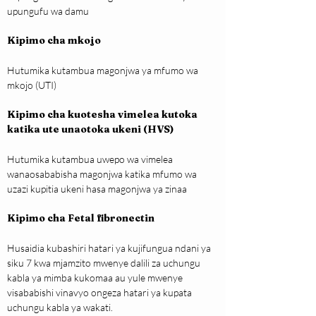
upungufu wa damu
Kipimo cha mkojo
Hutumika kutambua magonjwa ya mfumo wa 
mkojo (UTI)
Kipimo cha kuotesha vimelea kutoka 
katika ute unaotoka ukeni (HVS)
Hutumika kutambua uwepo wa vimelea 
wanaosababisha magonjwa katika mfumo wa 
uzazi kupitia ukeni hasa magonjwa ya zinaa
Kipimo cha Fetal fibronectin 
Husaidia kubashiri hatari ya kujifungua ndani ya 
siku 7 kwa mjamzito mwenye dalili za uchungu 
kabla ya mimba kukomaa au yule mwenye 
visababishi vinavyo ongeza hatari ya kupata 
uchungu kabla ya wakati.