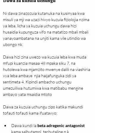
Dawa za kuzuia uchungu
Ni dawa zinazozuia kutanuka na kusinyaa kwa 
misuli ya mji wa uzazi hivyo kuzuia fiziolojia nzima 
ya leba, licha ya kuzuia uchungu dawa hizi 
husaidia kupunguza vifo na matatizo mbali mbali 
yanayoambatana na unjiti kama vile utindio wa 
ubongo nk.
Dawa hizi zina uwezo wa kuzuia leba kwa muda 
mfupi kuanzia masaa 48 mpaka siku 7, na 
hutolewa kwa mjamzito mwenye dalili na viashiria 
vya leba ambaye  njia haijafunguka zidi ya 
sentimeta 4. Kipindi ambacho uchungu 
umezuiliwa hutumiwa kwa matibabu mengine 
ambayo yata msaidia mtoto
Dawa za kuzuia uchungu zipo katika makundi 
tofauti tofauti kama ifuatavyo;
Dawa kundi la 
beta adregenic antagonist
kama salbutamol, terbutaline n.k