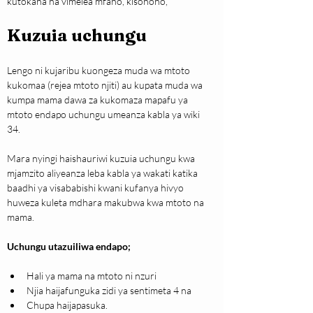
kutokana na vimelea mfano, kisonono,
Kuzuia uchungu
Lengo ni kujaribu kuongeza muda wa mtoto 
kukomaa (rejea mtoto njiti) au kupata muda wa 
kumpa mama dawa za kukomaza mapafu ya 
mtoto endapo uchungu umeanza kabla ya wiki 
34. 
Mara nyingi haishauriwi kuzuia uchungu kwa 
mjamzito aliyeanza leba kabla ya wakati katika 
baadhi ya visababishi kwani kufanya hivyo 
huweza kuleta mdhara makubwa kwa mtoto na 
mama.
Uchungu utazuiliwa endapo;
Hali ya mama na mtoto ni nzuri
Njia haijafunguka zidi ya sentimeta 4 na 
Chupa haijapasuka.