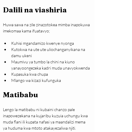
Dalili na viashiria
Huwa sawa na zile zinazotokea mimba inapokuwa 
imekomaa kama ifuatavyo;
Kuhisi mgandamizo kwenye nyonga
Kutokwa na ute ute uliochanganyikana na 
damu ukeni
Maumivu ya tumbo la chini na kiuno 
yanayoongezeka kadri muda unavyokwenda
Kupasuka kwa chupa
Mlango wa kizazi kufunguka
Matibabu
Lengo la matibabu ni kubaini chanzo pale 
inapowezekana na kujaribu kuzuia uchungu kwa 
muda flani ili kupata nafasi ya maandalizi mema 
ya huduma kwa mtoto atakayezaliwa njiti.