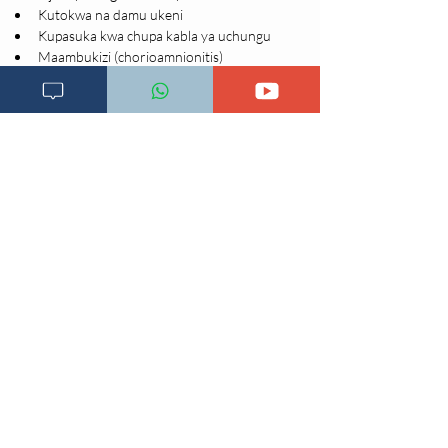
Kutokwa na damu ukeni
Kupasuka kwa chupa kabla ya uchungu
Maambukizi (chorioamnionitis)
Hufanyika kati ya wiki ya 16 hadi wiki ya 18 na 
wakati mwingine kati ya wiki 24 hadi wiki 28 kama 
dharura. Shingo ya kizazi hukazwa kwa kutumia 
nyuzi maalumu na nyuzi huondolewa kati ya wiki 
36 hadi 37 au huondolewa muda wowote 
endapo kuna dalili na viashiria vya kuanza leba ili 
kuzuia kuchanika kwa shingo ya kizazi.
Pesari ya shingo ya kizazi
Ni kifaa kilichotengenezwa kwa silikoni ambacho 
huweka katika mlango wa kizazi ili kuzuia 
kufunguka kwa kupunguza uzito wa mji wa uzazi 
na mtoto katika eneo la ndani la shingo ya kizazi. 
Kifaa hiki hutumika kwa mama mwenye ujauzito 
wa mtoto mmoja mwenye shingo fupi ya kizazi. 
Vigezo, muda wa kuweka na kutoa pesari 