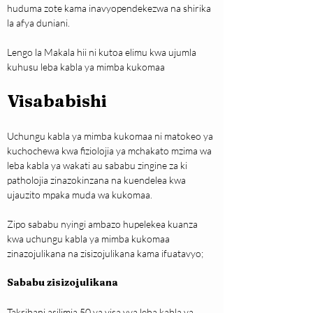
huduma zote kama inavyopendekezwa na shirika 
la afya duniani.
Lengo la Makala hii ni kutoa elimu kwa ujumla 
kuhusu leba kabla ya mimba kukomaa
Visababishi
Uchungu kabla ya mimba kukomaa ni matokeo ya 
kuchochewa kwa fiziolojia ya mchakato mzima wa 
leba kabla ya wakati au sababu zingine za ki 
patholojia zinazokinzana na kuendelea kwa 
ujauzito mpaka muda wa kukomaa.
Zipo sababu nyingi ambazo hupelekea kuanza 
kwa uchungu kabla ya mimba kukomaa 
zinazojulikana na zisizojulikana kama ifuatavyo;
Sababu zisizojulikana
Takribani asilimia 50 ya visa vya leba kabla ya 