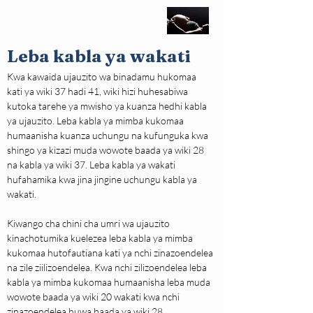
Leba kabla ya wakati
Kwa kawaida ujauzito wa binadamu hukomaa 
kati ya wiki 37 hadi 41, wiki hizi huhesabiwa 
kutoka tarehe ya mwisho ya kuanza hedhi kabla 
ya ujauzito. Leba kabla ya mimba kukomaa 
humaanisha kuanza uchungu na kufunguka kwa 
shingo ya kizazi muda wowote baada ya wiki 28 
na kabla ya wiki 37. Leba kabla ya wakati 
hufahamika kwa jina jingine uchungu kabla ya 
wakati.
Kiwango cha chini cha umri wa ujauzito 
kinachotumika kuelezea leba kabla ya mimba 
kukomaa hutofautiana kati ya nchi zinazoendelea 
na zile ziilizoendelea. Kwa nchi zilizoendelea leba 
kabla ya mimba kukomaa humaanisha leba muda 
wowote baada ya wiki 20 wakati kwa nchi 
zinazoendelea huwa baada ya wiki 28.