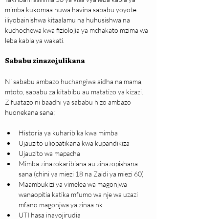
mimba kukomaa huwa havina sababu yoyote 
iliyobainishwa kitaalamu na huhusishwa na 
kuchochewa kwa fiziolojia ya mchakato mzima wa 
leba kabla ya wakati.
Sababu zinazojulikana
Ni sababu ambazo huchangiwa aidha na mama, 
mtoto, sababu za kitabibu au matatizo ya kizazi. 
Zifuatazo ni baadhi ya sababu hizo ambazo 
huonekana sana;
Historia ya kuharibika kwa mimba
Ujauzito uliopatikana kwa kupandikiza
Ujauzito wa mapacha 
Mimba zinazokaribiana au zinazopishana 
sana (chini ya miezi 18 na Zaidi ya miezi 60)
Maambukizi ya vimelea wa magonjwa 
wanaopitia katika mfumo wa nje wa uzazi  
mfano magonjwa ya zinaa nk
UTI hasa inayojirudia