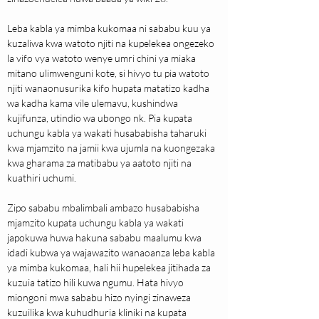
Leba kabla ya mimba kukomaa ni sababu kuu ya 
kuzaliwa kwa watoto njiti na kupelekea ongezeko 
la vifo vya watoto wenye umri chini ya miaka 
mitano ulimwenguni kote, si hivyo tu pia watoto 
njiti wanaonusurika kifo hupata matatizo kadha 
wa kadha kama vile ulemavu, kushindwa 
kujifunza, utindio wa ubongo nk. Pia kupata 
uchungu kabla ya wakati husababisha taharuki 
kwa mjamzito na jamii kwa ujumla na kuongezaka 
kwa gharama za matibabu ya aatoto njiti na 
kuathiri uchumi.
Zipo sababu mbalimbali ambazo husababisha 
mjamzito kupata uchungu kabla ya wakati 
japokuwa huwa hakuna sababu maalumu kwa 
idadi kubwa ya wajawazito wanaoanza leba kabla 
ya mimba kukomaa, hali hii hupelekea jitihada za 
kuzuia tatizo hili kuwa ngumu. Hata hivyo 
miongoni mwa sababu hizo nyingi zinaweza 
kuzuilika kwa kuhudhuria kliniki na kupata 