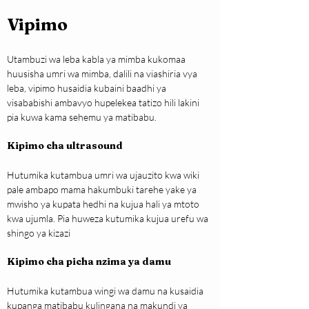
Vipimo
Utambuzi wa leba kabla ya mimba kukomaa 
huusisha umri wa mimba, dalili na viashiria vya 
leba, vipimo husaidia kubaini baadhi ya 
visababishi ambavyo hupelekea tatizo hili lakini 
pia kuwa kama sehemu ya matibabu.
Kipimo cha ultrasound
Hutumika kutambua umri wa ujauzito kwa wiki 
pale ambapo mama hakumbuki tarehe yake ya 
mwisho ya kupata hedhi na kujua hali ya mtoto 
kwa ujumla. Pia huweza kutumika kujua urefu wa 
shingo ya kizazi
Kipimo cha picha nzima ya damu
Hutumika kutambua wingi wa damu na kusaidia 
kupanga matibabu kulingana na makundi ya 