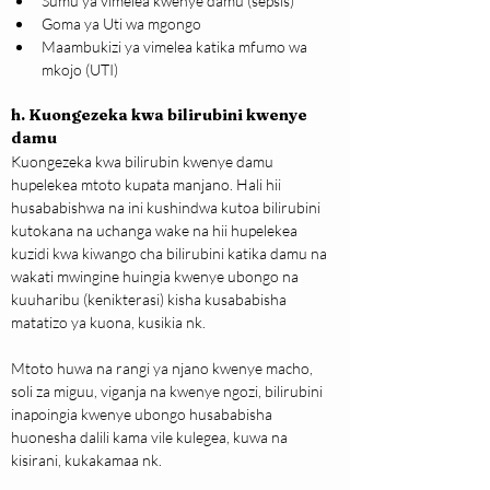
Sumu ya vimelea kwenye damu (sepsis)
Goma ya Uti wa mgongo
Maambukizi ya vimelea katika mfumo wa 
mkojo (UTI)
h. Kuongezeka kwa bilirubini kwenye 
damu
Kuongezeka kwa bilirubin kwenye damu 
hupelekea mtoto kupata manjano. Hali hii 
husababishwa na ini kushindwa kutoa bilirubini 
kutokana na uchanga wake na hii hupelekea 
kuzidi kwa kiwango cha bilirubini katika damu na 
wakati mwingine huingia kwenye ubongo na 
kuuharibu (kenikterasi) kisha kusababisha 
matatizo ya kuona, kusikia nk.
Mtoto huwa na rangi ya njano kwenye macho, 
soli za miguu, viganja na kwenye ngozi, bilirubini 
inapoingia kwenye ubongo husababisha 
huonesha dalili kama vile kulegea, kuwa na 
kisirani, kukakamaa nk.