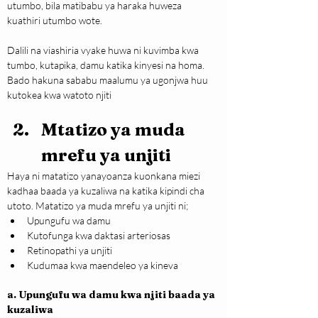
utumbo, bila matibabu ya haraka huweza 
kuathiri utumbo wote.
Dalili na viashiria vyake huwa ni kuvimba kwa 
tumbo, kutapika, damu katika kinyesi na homa. 
Bado hakuna sababu maalumu ya ugonjwa huu 
kutokea kwa watoto njiti
Mtatizo ya muda 
mrefu ya unjiti
Haya ni matatizo yanayoanza kuonkana miezi 
kadhaa baada ya kuzaliwa na katika kipindi cha 
utoto. Matatizo ya muda mrefu ya unjiti ni;
Upungufu wa damu
Kutofunga kwa daktasi arteriosas
Retinopathi ya unjiti
Kudumaa kwa maendeleo ya kineva
a. Upungufu wa damu kwa njiti baada ya 
kuzaliwa