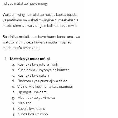
ndivyo matatizo huwa mengi.
Wakati mwingine matatizo huisha kabisa baada 
ya matibabu na wakati mwingine humsababishia 
mtoto ulemavu wa viungo mbalimbali vya mwili.
Baadhi ya matatizo ambayo huonekana sana kwa 
watoto njiti huweza kuwa ya muda mfupi au 
muda mrefu ambayo ni;
Matatizo ya muda mfupi
Kushuka kwa joto la mwili
Kushindwa kunyonya na kumeza
Kushuka kwa sukari
Sindromu ya upumuaji wa shida
Vipindi vya kusimama kwa upumuaji
Upungufu wa damu
Maambukizo ya vimelea
Manjano
Kuvuja kwa damu
Kuoza kwa utumbo