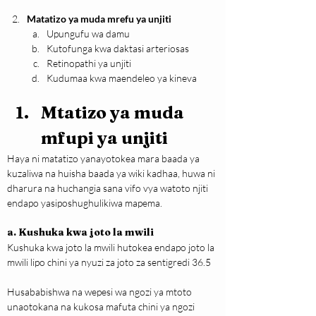
Matatizo ya muda mrefu ya unjiti
Upungufu wa damu
Kutofunga kwa daktasi arteriosas
Retinopathi ya unjiti
Kudumaa kwa maendeleo ya kineva
Mtatizo ya muda 
mfupi ya unjiti
Haya ni matatizo yanayotokea mara baada ya 
kuzaliwa na huisha baada ya wiki kadhaa, huwa ni 
dharura na huchangia sana vifo vya watoto njiti 
endapo yasiposhughulikiwa mapema.
a. Kushuka kwa joto la mwili
Kushuka kwa joto la mwili hutokea endapo joto la 
mwili lipo chini ya nyuzi za joto za sentigredi 36.5
Husababishwa na wepesi wa ngozi ya mtoto 
unaotokana na kukosa mafuta chini ya ngozi 