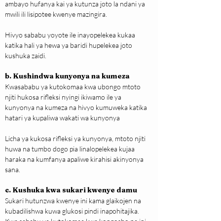
ambayo hufanya kai ya kutunza joto la ndani ya 
mwili ili lisipotee kwenye mazingira.
Hivyo sababu yoyote ile inayopelekea kukaa 
katika hali ya hewa ya baridi hupelekea joto 
kushuka zaidi.
b. Kushindwa kunyonya na kumeza
Kwasababu ya kutokomaa kwa ubongo mtoto 
njiti hukosa rifleksi nyingi ikiwamo ile ya 
kunyonya na kumeza na hivyo kumuweka katika 
hatari ya kupaliwa wakati wa kunyonya
Licha ya kukosa rifleksi ya kunyonya, mtoto njiti 
huwa na tumbo dogo pia linalopelekea kujaa 
haraka na kumfanya apaliwe kirahisi akinyonya 
sana.
c. Kushuka kwa sukari kwenye damu
Sukari hutunzwa kwenye ini kama glaikojen na 
kubadilishwa kuwa glukosi pindi inapohitajika. 