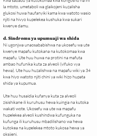
Kwa sababu ya kutokomaa kwa kongosho na ini 
la mtoto, umetaboli wa glaikojeni kuzalisha 
glukosi huwa haufanyiki kama kwa watoto wasio 
njiti na hivyo kupelekea kushuka kwa sukari 
kwenye damu.
d. Sindromu ya upumuaji wa shida
Ni ugonjwa unaosababishwa na ukosefu wa ute 
kwenye mapafu kutokana na kutokomaa kwa 
mapafu. Ute huu huwa na protini na mafuta 
ambao hufunika kuta za alveoli (vifuko vya 
hewa). Ute huu huzalishwa na mapafu wiki ya 34 
kwa hiyo watoto njiti chini ya wiki hizo hupata 
shida ya kupumua.
Ute huu husaidia kufanya kuta za alveoli 
zisishikane ili kuruhusu hewa kuingia na kutoka 
wakati wote. Ukosefu wa ute wa mapafu 
hupelekea alveoli kushindwa kufunguka na 
kufunga ili kuruhusu mbadilishano wa hewa 
kutokea na kupelekea mtoto kukosa hewa ya 
oksijeni.