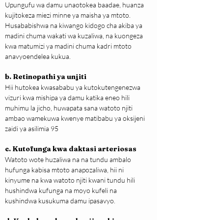
Upungufu wa damu unaotokea baadae, huanza 
kujitokeza miezi minne ya maisha ya mtoto. 
Husababishwa na kiwango kidogo cha akiba ya 
madini chuma wakati wa kuzaliwa, na kuongeza 
kwa matumizi ya madini chuma kadri mtoto 
anavyoendelea kukua.
b. Retinopathi ya unjiti
Hii hutokea kwasababu ya kutokutengenezwa 
vizuri kwa mishipa ya damu katika eneo hili 
muhimu la jicho, huwapata sana watoto njiti 
ambao wamekuwa kwenye matibabu ya oksijeni 
zaidi ya asilimia 95
c. Kutofunga kwa daktasi arteriosas
Watoto wote huzaliwa na na tundu ambalo 
hufunga kabisa mtoto anapozaliwa, hii ni 
kinyume na kwa watoto njiti kwani tundu hili 
hushindwa kufunga na moyo kufeli na 
kushindwa kusukuma damu ipasavyo.