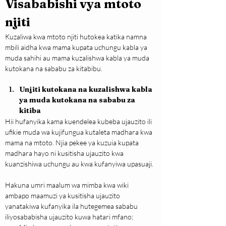
Visababishi vya mtoto 
njiti
Kuzaliwa kwa mtoto njiti hutokea katika namna 
mbili aidha kwa mama kupata uchungu kabla ya 
muda sahihi au mama kuzalishwa kabla ya muda 
kutokana na sababu za kitabibu.
Unjiti kutokana na kuzalishwa kabla 
ya muda kutokana na sababu za 
kitiba
Hii hufanyika kama kuendelea kubeba ujauzito ili 
ufikie muda wa kujifungua kutaleta madhara kwa 
mama na mtoto. Njia pekee ya kuzuia kupata 
madhara hayo ni kusitisha ujauzito kwa 
kuanzishiwa uchungu au kwa kufanyiwa upasuaji.
Hakuna umri maalum wa mimba kwa wiki 
ambapo maamuzi ya kusitisha ujauzito 
yanatakiwa kufanyika ila hutegemea sababu 
iliyosababisha ujauzito kuwa hatari mfano;