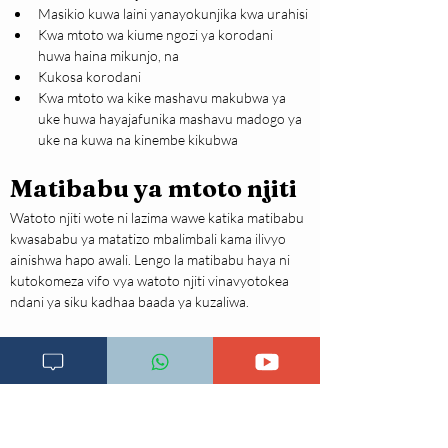
Masikio kuwa laini yanayokunjika kwa urahisi
Kwa mtoto wa kiume ngozi ya korodani 
huwa haina mikunjo, na
Kukosa korodani
Kwa mtoto wa kike mashavu makubwa ya 
uke huwa hayajafunika mashavu madogo ya 
uke na kuwa na kinembe kikubwa
Matibabu ya mtoto njiti
Watoto njiti wote ni lazima wawe katika matibabu 
kwasababu ya matatizo mbalimbali kama ilivyo 
ainishwa hapo awali. Lengo la matibabu haya ni 
kutokomeza vifo vya watoto njiti vinavyotokea 
ndani ya siku kadhaa baada ya kuzaliwa.
Matibabu hufanyika hospitali katika chumba 
maalumu chenye vifaa maalumu, na baadhi yao 
huudumiwa katika chumba cha watoto wachanga 
walio mahututi, hivyo basi mtoto njiti aliyezaliwa 
nyumbani au katika zahanati ni lazima apelekwe 