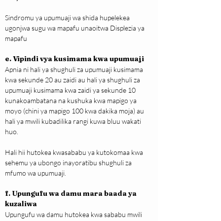
Sindromu ya upumuaji wa shida hupelekea 
ugonjwa sugu wa mapafu unaoitwa Displezia ya 
mapafu
e. Vipindi vya kusimama kwa upumuaji
Apnia ni hali ya shughuli za upumuaji kusimama 
kwa sekunde 20 au zaidi au hali ya shughuli za 
upumuaji kusimama kwa zaidi ya sekunde 10 
kunakoambatana na kushuka kwa mapigo ya 
moyo (chini ya mapigo 100 kwa dakika moja) au 
hali ya mwili kubadilika rangi kuwa bluu wakati 
huo.
Hali hii hutokea kwasababu ya kutokomaa kwa 
sehemu ya ubongo inayoratibu shughuli za 
mfumo wa upumuaji.
f. Upungufu wa damu mara baada ya 
kuzaliwa
Upungufu wa damu hutokea kwa sababu mwili 