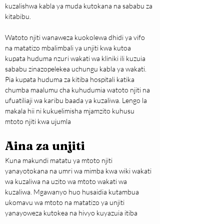
kuzalishwa kabla ya muda kutokana na sababu za 
kitabibu.
Watoto njiti wanaweza kuokolewa dhidi ya vifo 
na matatizo mbalimbali ya unjiti kwa kutoa 
kupata huduma nzuri wakati wa kliniki ili kuzuia 
sababu zinazopelekea uchungu kabla ya wakati. 
Pia kupata huduma za kitiba hospitali katika 
chumba maalumu cha kuhudumia watoto njiti na 
ufuatiliaji wa karibu baada ya kuzaliwa. Lengo la 
makala hii ni kukuelimisha mjamzito kuhusu 
mtoto njiti kwa ujumla
Aina za unjiti
Kuna makundi matatu ya mtoto njiti 
yanayotokana na umri wa mimba kwa wiki wakati 
wa kuzaliwa na uzito wa mtoto wakati wa 
kuzaliwa. Mgawanyo huo husaidia kutambua 
ukomavu wa mtoto na matatizo ya unjiti 
yanayoweza kutokea na hivyo kuyazuia itiba