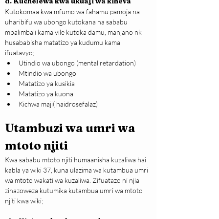
d. Kuchelewa kwa ukuaji wa kineva
Kutokomaa kwa mfumo wa fahamu pamoja na 
uharibifu wa ubongo kutokana na sababu 
mbalimbali kama vile kutoka damu, manjano nk 
husababisha matatizo ya kudumu kama 
ifuatavyo;
Utindio wa ubongo (mental retardation)
Mtindio wa ubongo
Matatizo ya kusikia
Matatizo ya kuona
Kichwa maji( haidrosefalaz)
Utambuzi wa umri wa 
mtoto njiti
Kwa sababu mtoto njiti humaanisha kuzaliwa hai 
kabla ya wiki 37, kuna ulazima wa kutambua umri 
wa mtoto wakati wa kuzaliwa. Zifuatazo ni njia 
zinazoweza kutumika kutambua umri wa mtoto 
njiti kwa wiki;