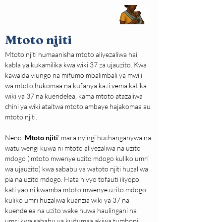
Mtoto njiti
Mtoto njiti humaanisha mtoto aliyezaliwa hai 
kabla ya kukamilika kwa wiki 37 za ujauzito. Kwa 
kawaida viungo na mifumo mbalimbali ya mwili 
wa mtoto hukomaa na kufanya kazi vema katika 
wiki ya 37 na kuendelea, kama mtoto atazaliwa 
chini ya wiki ataitwa mtoto ambaye hajakomaa au 
mtoto njiti.
Neno ‘
Mtoto njiti
’ mara nyingi huchanganywa na 
watu wengi kuwa ni mtoto aliyezaliwa na uzito 
mdogo ( mtoto mwenye uzito mdogo kuliko umri 
wa ujauzito) kwa sababu ya watoto njiti huzaliwa 
pia na uzito mdogo. Hata hivyo tofauti iliyopo 
kati yao ni kwamba mtoto mwenye uzito mdogo 
kuliko umri huzaliwa kuanzia wiki ya 37 na 
kuendelea na uzito wake huwa haulingani na 
umri kwa sababu ya kudumaa akiwa tumboni 