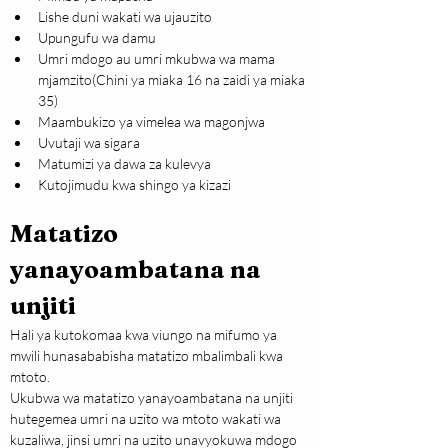
Lishe duni wakati wa ujauzito
Upungufu wa damu
Umri mdogo au umri mkubwa wa mama 
mjamzito(Chini ya miaka 16 na zaidi ya miaka 
35)
Maambukizo ya vimelea wa magonjwa
Uvutaji wa sigara
Matumizi ya dawa za kulevya
Kutojimudu kwa shingo ya kizazi
Matatizo 
yanayoambatana na 
unjiti
Hali ya kutokomaa kwa viungo na mifumo ya 
mwili hunasababisha matatizo mbalimbali kwa 
mtoto.
Ukubwa wa matatizo yanayoambatana na unjiti 
hutegemea umri na uzito wa mtoto wakati wa 
kuzaliwa, jinsi umri na uzito unavyokuwa mdogo 