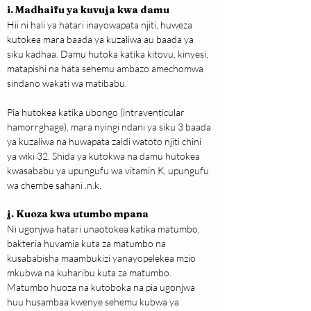
i. Madhaifu ya kuvuja kwa damu
Hii ni hali ya hatari inayowapata njiti, huweza 
kutokea mara baada ya kuzaliwa au baada ya 
siku kadhaa. Damu hutoka katika kitovu, kinyesi, 
matapishi na hata sehemu ambazo amechomwa 
sindano wakati wa matibabu.
Pia hutokea katika ubongo (intraventicular 
hamorrghage), mara nyingi ndani ya siku 3 baada 
ya kuzaliwa na huwapata zaidi watoto njiti chini 
ya wiki 32. Shida ya kutokwa na damu hutokea 
kwasababu ya upungufu wa vitamin K, upungufu 
wa chembe sahani .n.k.
j. Kuoza kwa utumbo mpana
Ni ugonjwa hatari unaotokea katika matumbo, 
bakteria huvamia kuta za matumbo na 
kusababisha maambukizi yanayopelekea mzio 
mkubwa na kuharibu kuta za matumbo. 
Matumbo huoza na kutoboka na pia ugonjwa 
huu husambaa kwenye sehemu kubwa ya 