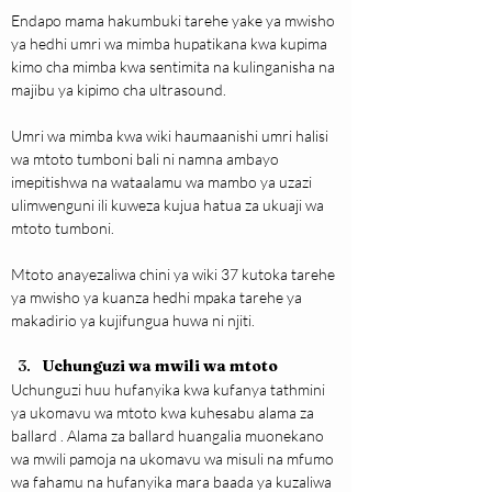
Endapo mama hakumbuki tarehe yake ya mwisho 
ya hedhi umri wa mimba hupatikana kwa kupima 
kimo cha mimba kwa sentimita na kulinganisha na 
majibu ya kipimo cha ultrasound.
Umri wa mimba kwa wiki haumaanishi umri halisi 
wa mtoto tumboni bali ni namna ambayo 
imepitishwa na wataalamu wa mambo ya uzazi 
ulimwenguni ili kuweza kujua hatua za ukuaji wa 
mtoto tumboni.
Mtoto anayezaliwa chini ya wiki 37 kutoka tarehe 
ya mwisho ya kuanza hedhi mpaka tarehe ya 
makadirio ya kujifungua huwa ni njiti.
Uchunguzi wa mwili wa mtoto
Uchunguzi huu hufanyika kwa kufanya tathmini 
ya ukomavu wa mtoto kwa kuhesabu alama za 
ballard . Alama za ballard huangalia muonekano 
wa mwili pamoja na ukomavu wa misuli na mfumo 
wa fahamu na hufanyika mara baada ya kuzaliwa 