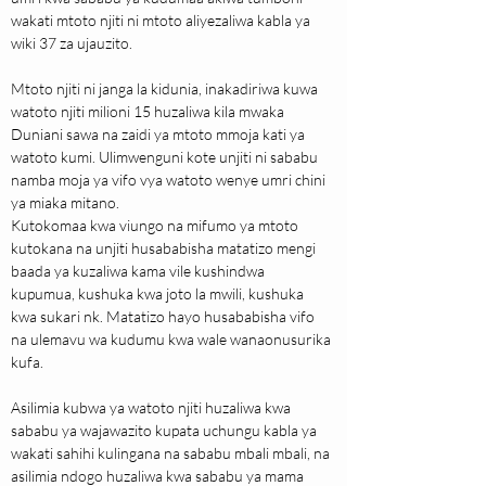
wakati mtoto njiti ni mtoto aliyezaliwa kabla ya 
wiki 37 za ujauzito.
Mtoto njiti ni janga la kidunia, inakadiriwa kuwa 
watoto njiti milioni 15 huzaliwa kila mwaka 
Duniani sawa na zaidi ya mtoto mmoja kati ya 
watoto kumi. Ulimwenguni kote unjiti ni sababu 
namba moja ya vifo vya watoto wenye umri chini 
ya miaka mitano.
Kutokomaa kwa viungo na mifumo ya mtoto 
kutokana na unjiti husababisha matatizo mengi 
baada ya kuzaliwa kama vile kushindwa 
kupumua, kushuka kwa joto la mwili, kushuka 
kwa sukari nk. Matatizo hayo husababisha vifo 
na ulemavu wa kudumu kwa wale wanaonusurika 
kufa.
Asilimia kubwa ya watoto njiti huzaliwa kwa 
sababu ya wajawazito kupata uchungu kabla ya 
wakati sahihi kulingana na sababu mbali mbali, na 
asilimia ndogo huzaliwa kwa sababu ya mama 