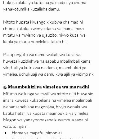
hukosa akiba ya kutosha ya madini ya chuma 
yanayotumika kuzalisha damu.
Mtoto hupata kiwango kikubwa cha madini 
chuma kutoka kwenye damu ya mama miezi 
mitatu ya mwisho ya ujauzito, hivyo kuzaliwa 
kabla ya muda hupelekea tatizo hili.
Pia upungufu wa damu wakati wa kuzaliwa 
huweza kuzidishwa na sababu mbalimbali kama 
vile, hali ya kutokwa na damu, maambukizi ya 
vimelea, uchukuaji wa damu kwa ajili ya vipimo nk.
g. Maambukizi ya vimelea wa maradhi
Mfumo wa kinga ya mwili wa mtoto njiti huwa sio 
imara kuweza kukabiliana na vimelea mbalimbali 
wanaosababisha magonjwa, hivyo wanakuwa 
katika hatari ya kupata maambukizi ya vimelea. 
Magonjwa yanayoonekana kusumbua sana ni 
watoto njiti ni;
Homa ya mapafu (nimonia)