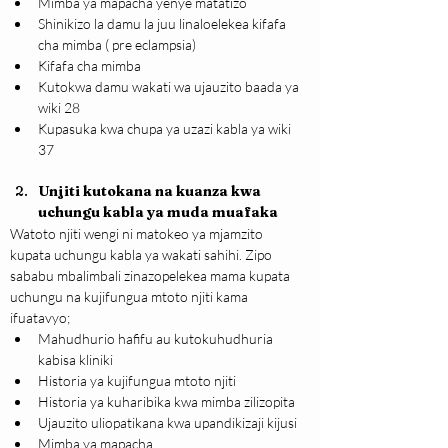
Mimba ya mapacha yenye matatizo
Shinikizo la damu la juu linaloelekea kifafa 
cha mimba ( pre eclampsia)
Kifafa cha mimba
Kutokwa damu wakati wa ujauzito baada ya 
wiki 28
Kupasuka kwa chupa ya uzazi kabla ya wiki 
37
Unjiti kutokana na kuanza kwa 
uchungu kabla ya muda muafaka
Watoto njiti wengi ni matokeo ya mjamzito 
kupata uchungu kabla ya wakati sahihi. Zipo 
sababu mbalimbali zinazopelekea mama kupata 
uchungu na kujifungua mtoto njiti kama 
ifuatavyo;
Mahudhurio hafifu au kutokuhudhuria 
kabisa kliniki
Historia ya kujifungua mtoto njiti
Historia ya kuharibika kwa mimba zilizopita
Ujauzito uliopatikana kwa upandikizaji kijusi
Mimba ya mapacha