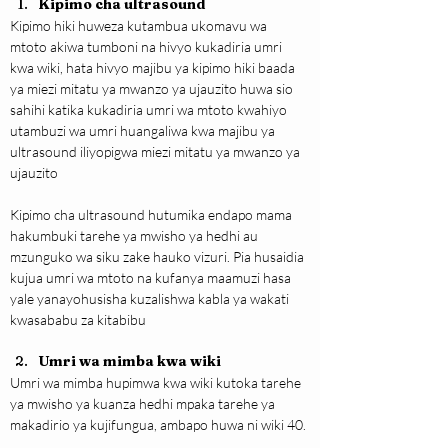
Kipimo cha ultrasound
Kipimo hiki huweza kutambua ukomavu wa 
mtoto akiwa tumboni na hivyo kukadiria umri 
kwa wiki, hata hivyo majibu ya kipimo hiki baada 
ya miezi mitatu ya mwanzo ya ujauzito huwa sio 
sahihi katika kukadiria umri wa mtoto kwahiyo 
utambuzi wa umri huangaliwa kwa majibu ya 
ultrasound iliyopigwa miezi mitatu ya mwanzo ya 
ujauzito
Kipimo cha ultrasound hutumika endapo mama 
hakumbuki tarehe ya mwisho ya hedhi au 
mzunguko wa siku zake hauko vizuri. Pia husaidia 
kujua umri wa mtoto na kufanya maamuzi hasa 
yale yanayohusisha kuzalishwa kabla ya wakati 
kwasababu za kitabibu
Umri wa mimba kwa wiki
Umri wa mimba hupimwa kwa wiki kutoka tarehe 
ya mwisho ya kuanza hedhi mpaka tarehe ya 
makadirio ya kujifungua, ambapo huwa ni wiki 40.