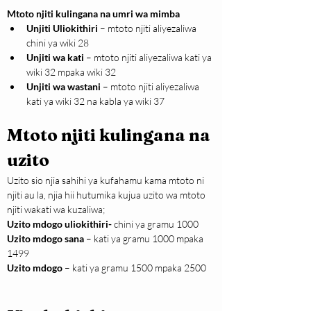
Mtoto njiti kulingana na umri wa mimba
Unjiti Uliokithiri
 – mtoto njiti aliyezaliwa 
chini ya wiki 28
Unjiti wa kati
 – mtoto njiti aliyezaliwa kati ya 
wiki 32 mpaka wiki 32
Unjiti wa wastani
 – mtoto njiti aliyezaliwa 
kati ya wiki 32 na kabla ya wiki 37
Mtoto njiti kulingana na 
uzito
Uzito sio njia sahihi ya kufahamu kama mtoto ni 
njiti au la, njia hii hutumika kujua uzito wa mtoto 
njiti wakati wa kuzaliwa;
Uzito mdogo uliokithiri-
 chini ya gramu 1000
Uzito mdogo sana
 – kati ya gramu 1000 mpaka 
1499
Uzito mdogo
 – kati ya gramu 1500 mpaka 2500