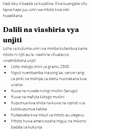
hadi siku 4 baada ya kuzaliwa. Kwa kuangalia vitu 
tajwa hapo juu umri wa mtoto kwa wiki 
hupatikana.
Dalili na viashiria vya 
unjiti
Licha ya kutumia umri wa mimba kutambua kama 
mtoto ni njiti au la, viashiria vifuatavyo 
vinathibitisha unjiti
Uzito mdogo chini ya gramu 2500
Ngozi nyembamba inayong’aa, yenye rangi 
ya pinki na mishipa ya damu huonekana kwa 
urahisi
Kuwa na nywele nyingi mwilini (lanugo)
Kuwa na mafuta kidogo mwilini
Kupumua kwa shida na kuwa na vipindi vya 
kutokupumua kabisa
Kutepweta kwa misuli ya mtoto au ulegevu
Mtoto huwa amenyoosha miguu na mikono 
badala ya kukunja