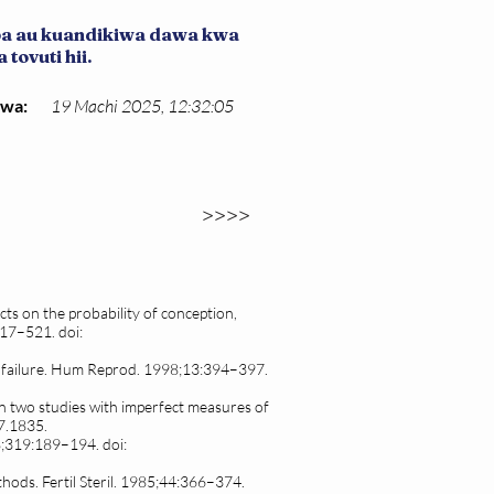
iba au kuandikiwa dawa kwa
tovuti hii.
kwa:
19 Machi 2025, 12:32:05
>>>>
ects on the probability of conception,
517–521. doi:
o failure. Hum Reprod. 1998;13:394–397.
 on two studies with imperfect measures of
7.1835.
88;319:189–194. doi:
thods. Fertil Steril. 1985;44:366–374.