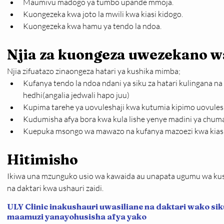
Maumivu madogo ya tumbo upande mmoja.
Kuongezeka kwa joto la mwili kwa kiasi kidogo.
Kuongezeka kwa hamu ya tendo la ndoa.
Njia za kuongeza uwezekano w
Njia zifuatazo zinaongeza hatari ya kushika mimba;
Kufanya tendo la ndoa ndani ya siku za hatari kulingana n
hedhi(angalia jedwali hapo juu)
Kupima tarehe ya uovuleshaji kwa kutumia kipimo uovules
Kudumisha afya bora kwa kula lishe yenye madini ya chuma, f
Kuepuka msongo wa mawazo na kufanya mazoezi kwa kiasi
Hitimisho
Ikiwa una mzunguko usio wa kawaida au unapata ugumu wa kus
na daktari kwa ushauri zaidi. 
ULY Clinic inakushauri uwasiliane na daktari wako sik
maamuzi yanayohusisha afya yako