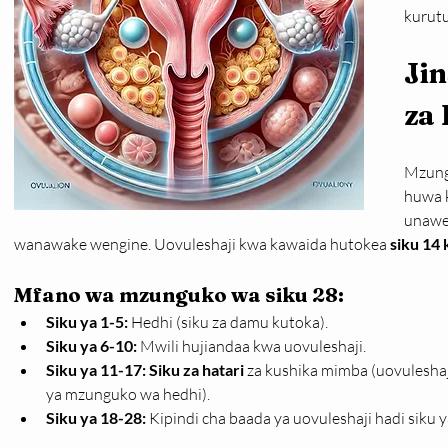
kurut
Jin
za
Mzung
huwa k
unawe
wanawake wengine. Uovuleshaji kwa kawaida hutokea 
siku 14 
Mfano wa mzunguko wa siku 28:
Siku ya 1-5:
 Hedhi (siku za damu kutoka).
Siku ya 6-10:
 Mwili hujiandaa kwa uovuleshaji.
Siku ya 11-17:
Siku za hatari
 za kushika mimba (uovuleshaj
ya mzunguko wa hedhi).
Siku ya 18-28:
 Kipindi cha baada ya uovuleshaji hadi siku 