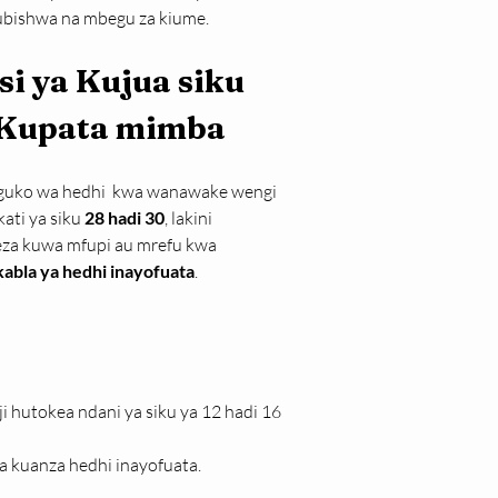
ubishwa na mbegu za kiume.
si ya Kujua siku 
 Kupata mimba
uko wa hedhi  kwa wanawake wengi 
ati ya siku 
28 hadi 30
, lakini 
za kuwa mfupi au mrefu kwa 
kabla ya hedhi inayofuata
.
i hutokea ndani ya siku ya 12 hadi 16 
ya kuanza hedhi inayofuata.