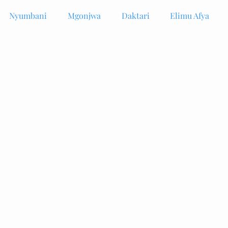
Nyumbani
Mgonjwa
Daktari
Elimu Afya