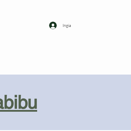
Ingia
abibu