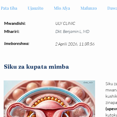
Pata tiba
Ujauzito
Mlo Afya
Mafunzo
Dawa
Mwandishi:
ULY CLINIC
Mhariri:
Dkt. Benjamin L, MD
Imeboreshwa:
2 Aprili 2026, 11:38:56
Siku za kupata mimba
Siku z
mwana
kushik
zinapa
(upevu
kutoka