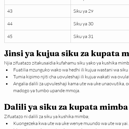
43
Siku ya 29
44
Siku ya 30
45
Siku ya 31
Jinsi ya kujua siku za kupata
Njia zifuatazo zitakusaidia kufahamu siku yako ya kushika mimb
Fuatilia mzunguko wako wa hedhi ili kujua wastani wa siku
Tumia kipimo njiti cha uovuleshaji ili kujua wakati wa ovula
Angalia dalili za upvuleshaji kama ute wa uke unaovutika, o
madogo ya tumbo upande mmoja.
Dalili ya siku za kupata mimba
Zifuatazo ni dalili za siku ya kushika mimba;
Kuongezeka kwa ute wa uke wenye muundo wa ute wa yai.