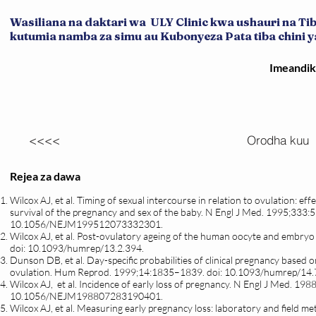
Wasiliana na daktari wa ULY Clinic kwa ushauri na T
kutumia namba za simu au Kubonyeza Pata tiba chini ya 
Imeandi
<<<<
Orodha kuu
Rejea za dawa
Wilcox AJ, et al. Timing of sexual intercourse in relation to ovulation: eff
survival of the pregnancy and sex of the baby. N Engl J Med. 1995;333:
10.1056/NEJM199512073332301.
Wilcox AJ, et al. Post-ovulatory ageing of the human oocyte and embry
doi: 10.1093/humrep/13.2.394.
Dunson DB, et al. Day-specific probabilities of clinical pregnancy based
ovulation. Hum Reprod. 1999;14:1835–1839. doi: 10.1093/humrep/14.
Wilcox AJ, et al. Incidence of early loss of pregnancy. N Engl J Med. 19
10.1056/NEJM198807283190401.
Wilcox AJ, et al. Measuring early pregnancy loss: laboratory and field me