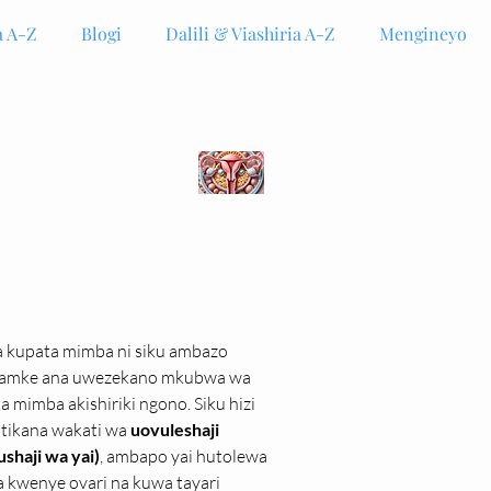
 A-Z
Blogi
Dalili & Viashiria A-Z
Mengineyo
a kupata mimba ni siku ambazo 
mke ana uwezekano mkubwa wa 
a mimba akishiriki ngono. Siku hizi 
tikana wakati wa 
uovuleshaji 
shaji wa yai)
, ambapo yai hutolewa 
 kwenye ovari na kuwa tayari 