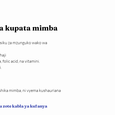
a 
kupata mimba
a siku za mzunguko wako wa 
haji
olic acid, na vitamini.
.
hika mimba, ni vyema kushauriana 
u zote kabla ya kufanya