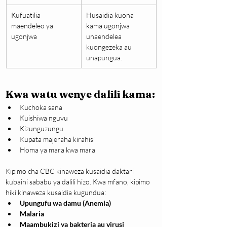
Kufuatilia 
Husaidia kuona 
maendeleo ya 
kama ugonjwa 
ugonjwa
unaendelea 
kuongezeka au 
unapungua.
Kwa watu wenye dalili kama:
Kuchoka sana
Kuishiwa nguvu
Kizunguzungu
Kupata majeraha kirahisi
Homa ya mara kwa mara
Kipimo cha CBC kinaweza kusaidia daktari 
kubaini sababu ya dalili hizo. Kwa mfano, kipimo 
hiki kinaweza kusaidia kugundua:
Upungufu wa damu (Anemia)
Malaria
Maambukizi ya bakteria au virusi