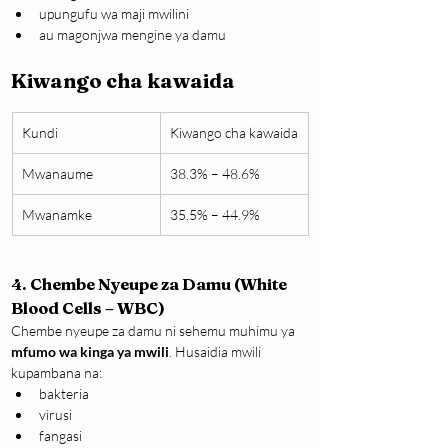
upungufu wa maji mwilini
au magonjwa mengine ya damu
Kiwango cha kawaida
Kundi
Kiwango cha kawaida
Mwanaume
38.3% – 48.6%
Mwanamke
35.5% – 44.9%
4. Chembe Nyeupe za Damu (White 
Blood Cells – WBC)
Chembe nyeupe za damu ni sehemu muhimu ya 
mfumo wa kinga ya mwili
. Husaidia mwili 
kupambana na:
bakteria
virusi
fangasi