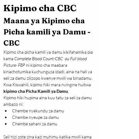
Kipimo cha CBC
Maana ya Kipimo cha 
Picha kamili ya Damu -
CBC
Kipimo cha picha kamili ya damu kikifahamika pia 
kama 
Complete Blood Count-CBC  au Full blood 
Picture- FBP
 ni kipimo cha maabara 
kinachotumika kuchunguza idadi, aina na hali ya 
seli za damu zilizopo kwenye mwili wa binadamu. 
Kwa Kiswahili, kipimo hiki mara nyingine huitwa 
kipimo cha Picha Kamili ya Damu
.
Kipimo hiki hupima aina kuu tatu za seli za damu 
ambazo ni:
Chembe nyekundu za damu
Chembe nyeupe za damu
Chembe sahani za damu
Seli hizi zote zina kazi muhimu katika mwili kama 