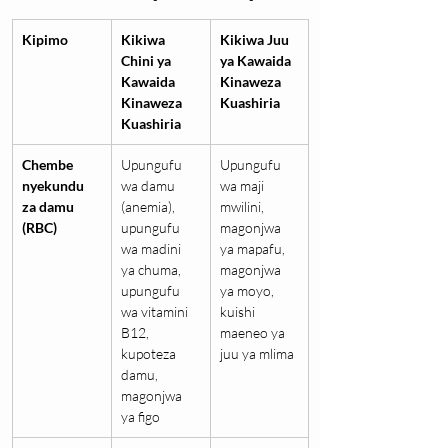
Kipimo
Kikiwa 
Kikiwa Juu 
Chini ya 
ya Kawaida 
Kawaida 
Kinaweza 
Kinaweza 
Kuashiria
Kuashiria
Chembe 
Upungufu 
Upungufu 
nyekundu 
wa damu 
wa maji 
za damu 
(anemia), 
mwilini, 
(RBC)
upungufu 
magonjwa 
wa madini 
ya mapafu, 
ya chuma, 
magonjwa 
upungufu 
ya moyo, 
wa vitamini 
kuishi 
B12, 
maeneo ya 
kupoteza 
juu ya mlima
damu, 
magonjwa 
ya figo