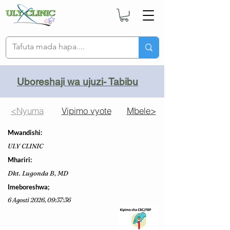
Uboreshaji wa ujuzi- Tabibu
<Nyuma
Vipimo vyote
Mbele>
Mwandishi:
ULY CLINIC
Mhariri:
Dkt. Lugonda B, MD
Imeboreshwa;
6 Agosti 2026, 09:37:36