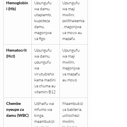
Hemoglobin
Upungufu 
Upungufu 
i (Hb)
wa damu, 
wa maji 
utapiamlo, 
mwilini, 
kupoteza 
polithaisemia
damu, 
, magonjwa 
magonjwa 
ya moyo au 
ya figo
mapafu
Hematocrit 
Upungufu 
Upungufu 
(Hct)
wa damu, 
wa maji 
upungufu 
mwilini, 
wa 
magonjwa 
virutubisho 
ya mapafu 
kama madini 
au moyo
ya chuma au 
vitamini B12
Chembe 
Udhaifu wa 
Maambukizi 
nyeupe za 
mfumo wa 
ya bakteria, 
damu (WBC)
kinga, 
uchochezi 
maambukizi 
mwilini, 