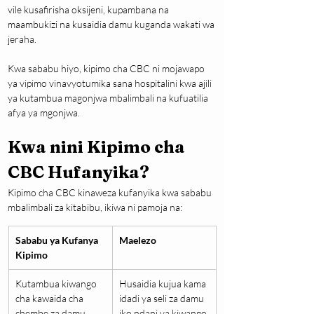
vile kusafirisha oksijeni, kupambana na 
maambukizi na kusaidia damu kuganda wakati wa 
jeraha.
Kwa sababu hiyo, kipimo cha CBC ni mojawapo 
ya vipimo vinavyotumika sana hospitalini kwa ajili 
ya kutambua magonjwa mbalimbali na kufuatilia 
afya ya mgonjwa.
Kwa nini Kipimo cha 
CBC Hufanyika?
Kipimo cha CBC kinaweza kufanyika kwa sababu 
mbalimbali za kitabibu, ikiwa ni pamoja na:
Sababu ya Kufanya 
Maelezo
Kipimo
Kutambua kiwango 
Husaidia kujua kama 
cha kawaida cha 
idadi ya seli za damu 
chembe za damu
iko ndani ya kiwango 