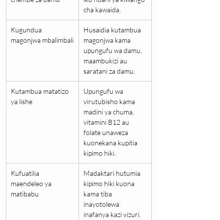
cha kawaida.
Kugundua 
Husaidia kutambua 
magonjwa mbalimbali
magonjwa kama 
upungufu wa damu, 
maambukizi au 
saratani za damu.
Kutambua matatizo 
Upungufu wa 
ya lishe
virutubisho kama 
madini ya chuma, 
vitamini B12 au 
folate unaweza 
kuonekana kupitia 
kipimo hiki.
Kufuatilia 
Madaktari hutumia 
maendeleo ya 
kipimo hiki kuona 
matibabu
kama tiba 
inayotolewa 
inafanya kazi vizuri.