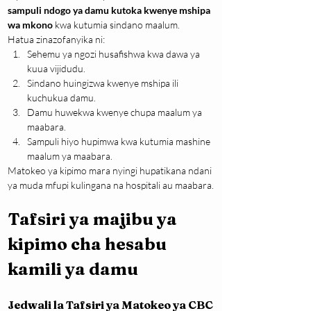
sampuli ndogo ya damu kutoka kwenye mshipa 
wa mkono
 kwa kutumia sindano maalum.
Hatua zinazofanyika ni:
Sehemu ya ngozi husafishwa kwa dawa ya 
kuua vijidudu.
Sindano huingizwa kwenye mshipa ili 
kuchukua damu.
Damu huwekwa kwenye chupa maalum ya 
maabara.
Sampuli hiyo hupimwa kwa kutumia mashine 
maalum ya maabara.
Matokeo ya kipimo mara nyingi hupatikana ndani 
ya muda mfupi kulingana na hospitali au maabara.
Tafsiri ya majibu ya 
kipimo cha hesabu 
kamili ya damu
Jedwali la Tafsiri ya Matokeo ya CBC