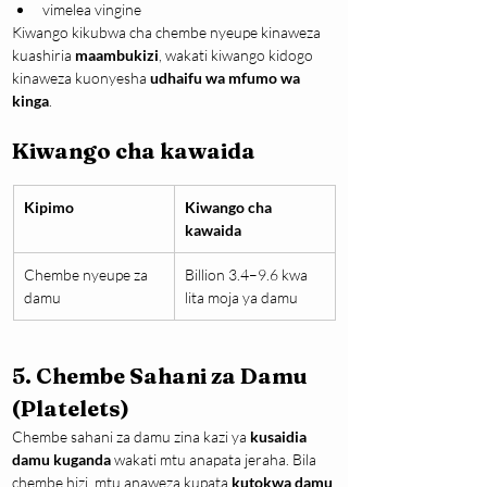
vimelea vingine
Kiwango kikubwa cha chembe nyeupe kinaweza 
kuashiria 
maambukizi
, wakati kiwango kidogo 
kinaweza kuonyesha 
udhaifu wa mfumo wa 
kinga
.
Kiwango cha kawaida
Kipimo
Kiwango cha 
kawaida
Chembe nyeupe za 
Billion 3.4–9.6 kwa 
damu
lita moja ya damu
5. Chembe Sahani za Damu 
(Platelets)
Chembe sahani za damu zina kazi ya 
kusaidia 
damu kuganda
 wakati mtu anapata jeraha. Bila 
chembe hizi, mtu anaweza kupata 
kutokwa damu 