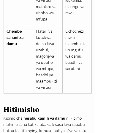
ya virusi, 
leukemia, 
matatizo ya 
msongo wa 
uboho wa 
mwili
mfupa
Chembe 
Hatari ya 
Uchochezi 
sahani za 
kutokwa 
mwilini, 
damu
damu kwa 
maambukizi, 
urahisi, 
upungufu 
magonjwa 
wa damu, 
ya uboho 
baadhi ya 
wa mfupa, 
saratani
baadhi ya 
maambukizi 
ya virusi
Hitimisho
Kipimo cha 
hesabu kamili ya damu
 ni kipimo 
muhimu sana katika tiba ya kisasa kwa sababu 
hutoa taarifa nyingi kuhusu hali ya afya ya mtu 