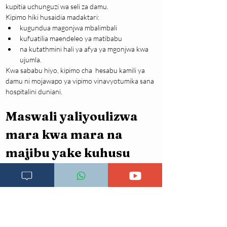
kupitia uchunguzi wa seli za damu.
Kipimo hiki husaidia madaktari:
kugundua magonjwa mbalimbali
kufuatilia maendeleo ya matibabu
na kutathmini hali ya afya ya mgonjwa kwa 
ujumla.
Kwa sababu hiyo, kipimo cha  hesabu kamili ya 
damu ni mojawapo ya vipimo vinavyotumika sana 
hospitalini duniani.
Maswali yaliyoulizwa 
mara kwa mara na 
majibu yake kuhusu 
kipimo cha picha kamili 
ya damu- CBC
1. Kipimo cha CBC ni 
nini?