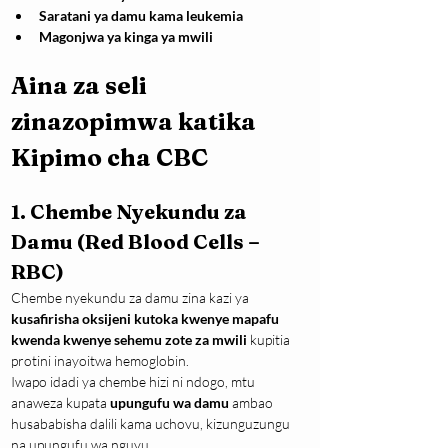
Saratani ya damu kama leukemia
Magonjwa ya kinga ya mwili
Aina za seli 
zinazopimwa katika 
Kipimo cha CBC
1. Chembe Nyekundu za 
Damu (Red Blood Cells – 
RBC)
Chembe nyekundu za damu zina kazi ya 
kusafirisha oksijeni kutoka kwenye mapafu 
kwenda kwenye sehemu zote za mwili
 kupitia 
protini inayoitwa hemoglobin.
Iwapo idadi ya chembe hizi ni ndogo, mtu 
anaweza kupata 
upungufu wa damu
 ambao 
husababisha dalili kama uchovu, kizunguzungu 
na upungufu wa nguvu.