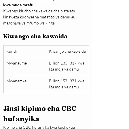
kwa muda mrefu
.
Kiwango kisicho cha kawaida cha platelets 
kinaweza kuonyesha matatizo ya damu au 
magonjwa ya mfumo wa kinga.
Kiwango cha kawaida
Kundi
Kiwango cha kawaida
Mwanaume
Billion 135–317 kwa 
lita moja ya damu
Mwanamke
Billion 157–371 kwa 
lita moja ya damu
Jinsi kipimo cha CBC 
hufanyika
Kipimo cha CBC hufanyika kwa kuchukua 