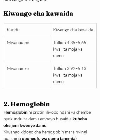
Kiwango cha kawaida
Kundi
Kiwango cha kawaida
Mwanaume
Trillion 4.35–5.65 
kwa lita moja ya 
damu
Mwanamke
Trillion 3.92–5.13 
kwa lita moja ya 
damu
2. Hemoglobin
Hemoglobin
 ni protini iliyopo ndani ya chembe 
nyekundu za damu ambayo husaidia 
kubeba 
oksijeni kwenye damu
.
Kiwango kidogo cha hemoglobin mara nyingi 
huashiria 
upungufu wa damu (anemia)
.