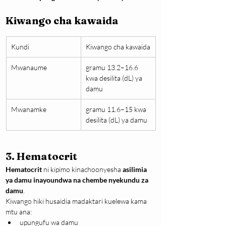
Kiwango cha kawaida
Kundi
Kiwango cha kawaida
Mwanaume
gramu 13.2–16.6 
kwa desilita (dL) ya 
damu
Mwanamke
gramu 11.6–15 kwa 
desilita (dL) ya damu
3. Hematocrit
Hematocrit
 ni kipimo kinachoonyesha 
asilimia 
ya damu inayoundwa na chembe nyekundu za 
damu
.
Kiwango hiki husaidia madaktari kuelewa kama 
mtu ana:
upungufu wa damu