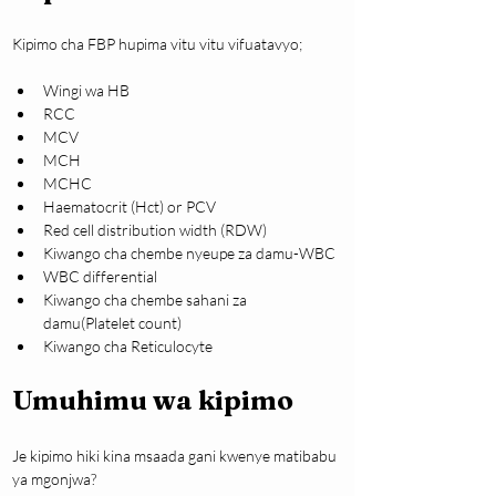
Kipimo cha FBP hupima vitu vitu vifuatavyo;
Wingi wa HB
RCC
MCV
MCH
MCHC
Haematocrit (Hct) or PCV
Red cell distribution width (RDW)
Kiwango cha chembe nyeupe za damu-WBC
WBC differential
Kiwango cha chembe sahani za 
damu(Platelet count)
Kiwango cha Reticulocyte
Umuhimu wa kipimo
Je kipimo hiki kina msaada gani kwenye matibabu 
ya mgonjwa?