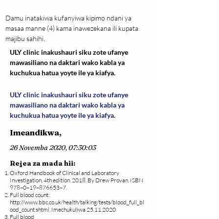
Damu inatakiwa kufanyiwa kipimo ndani ya 
masaa manne (4) kama inawezekana ili kupata 
majibu sahihi.
ULY clinic inakushauri siku zote ufanye
mawasiliano na daktari wako kabla ya
kuchukua hatua yoyte ile ya kiafya.
ULY clinic inakushauri siku zote ufanye
mawasiliano na daktari wako kabla ya
kuchukua hatua yoyte ile ya kiafya.
Imeandikwa,
26 Novemba 2020, 07:30:03
Rejea za mada hii:
Oxford Handbook of Clinical and Laboratory
Investigation, 4th edition. 2018. By Drew Provan. ISBN
978–0–19–876653–7.
Full blood count.
http://www.bbc.co.uk/health/talking/tests/blood_full_bl
ood_count.shtml.
Imechukuliwa
25.11.2020
Full blood