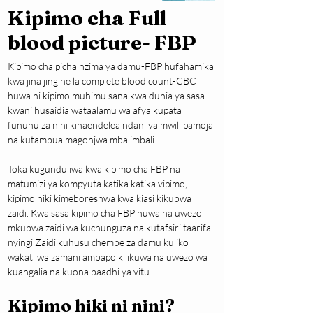
Kipimo cha Full
blood picture- FBP
Kipimo cha picha nzima ya damu-FBP hufahamika 
kwa jina jingine la complete blood count-CBC 
huwa ni kipimo muhimu sana kwa dunia ya sasa 
kwani husaidia wataalamu wa afya kupata 
fununu za nini kinaendelea ndani ya mwili pamoja 
na kutambua magonjwa mbalimbali.
Toka kugunduliwa kwa kipimo cha FBP na 
matumizi ya kompyuta katika katika vipimo, 
kipimo hiki kimeboreshwa kwa kiasi kikubwa 
zaidi. Kwa sasa kipimo cha FBP huwa na uwezo 
mkubwa zaidi wa kuchunguza na kutafsiri taarifa 
nyingi Zaidi kuhusu chembe za damu kuliko 
wakati wa zamani ambapo kilikuwa na uwezo wa 
kuangalia na kuona baadhi ya vitu.
Kipimo hiki ni nini?