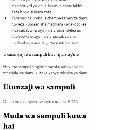
maambukizi ya virusi kwenye damu lakini 
hata hivyo si mara zote.
Kiwango na umbo la chembe sahani za damu 
huweza kumaanisha madhara yanayotokea 
kwa sababu ya ugonjwa unaoendelea au 
kuwepo kwa ugonjwa unaosababisha 
madhaifu ya uzalishaji wa chembe hizo.
Ukusanyaji wa sampuli kwa njia zingine
Hakuna sampuli zingine zinazokusanywa kama 
mbadala wa damu kutoka kenye mishipa ya damu
Utunzaji wa sampuli
Damu hukusanywa kwenye chupa ya EDTA
Muda wa sampuli kuwa 
hai