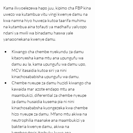
Kama ilivyoelezewa hapo juu, kipimo cha FBP kina 
uwezo wa kutambua vitu vingi kwenye damu na 
kwa namna hiyo huweza kutoa taarifa muhimu 
na kutambua aina tofauti ya madhaifu yaliyopo 
ndani ya mwili wa binadamu haswa yale 
yanaoonekana kwenye damu.
Kiwango cha chembe nyekundu za damu 
kitaonyesha kama mtu ana upungufu wa 
damu au la, kama upungufu wa damu upo, 
MCV itasaidia kutoa siri ya nini 
kinachosababisha upungufu wa damu.
Chembe nyeupe za damu huzidi kiwango cha 
kawaida mar azote endapo mtu ana 
maambukizi, diferential za chembe nyeupe 
za damu husaidia kusema pia ni nini 
kinachosababsha kuongezeka kwa chembe 
hizo nyeupe za damu. Mfano mtu akiwa na 
neutrophilia maanake ana maambukizi ya 
bakteria kwenye damu, akiwa na 
lymphocytosis itashuku kuwa ana 