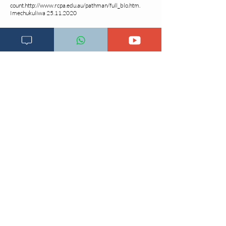
count.
http://www.rcpa.edu.au/pathman/full_blo.htm.
Imechukuliwa
25.11.2020
Changia kuwezesha
Clinical bot
Dirisha la Mgonjwa
Dirisha la Daktari
Dodoso la matibabu
Fursa za kibiashara
Jiunge kwa makala mpya
Kuhusu ULY CLINIC
Kamusi ya ULY CLINIC
Maoni ya mteja
Malalamiko ya mteja
Maoni ya wateja