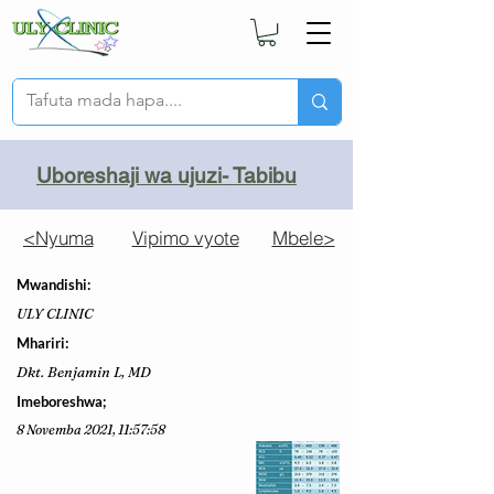
Uboreshaji wa ujuzi- Tabibu
<Nyuma
Vipimo vyote
Mbele>
Mwandishi:
ULY CLINIC
Mhariri:
Dkt. Benjamin L, MD
Imeboreshwa;
8 Novemba 2021, 11:57:58