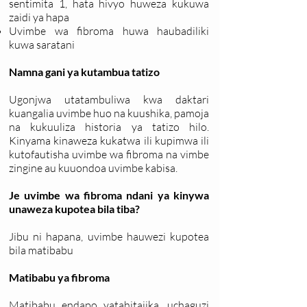
sentimita 1, hata hivyo huweza kukuwa
zaidi ya hapa
Uvimbe wa fibroma huwa haubadiliki
kuwa saratani
Namna gani ya kutambua tatizo
Ugonjwa utatambuliwa kwa daktari
kuangalia uvimbe huo na kuushika, pamoja
na kukuuliza historia ya tatizo hilo.
Kinyama kinaweza kukatwa ili kupimwa ili
kutofautisha uvimbe wa fibroma na vimbe
zingine au kuuondoa uvimbe kabisa.
Je uvimbe wa fibroma ndani ya kinywa
unaweza kupotea bila tiba?
Jibu ni hapana, uvimbe hauwezi kupotea
bila matibabu
Matibabu ya fibroma
Matibabu endapo yatahitajika, uchaguzi