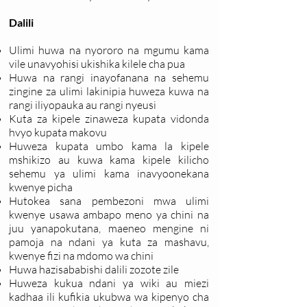
Dalili
Ulimi huwa na nyororo na mgumu kama
vile unavyohisi ukishika kilele cha pua
Huwa na rangi inayofanana na sehemu
zingine za ulimi lakinipia huweza kuwa na
rangi iliyopauka au rangi nyeusi
Kuta za kipele zinaweza kupata vidonda
hvyo kupata makovu
Huweza kupata umbo kama la kipele
mshikizo au kuwa kama kipele kilicho
sehemu ya ulimi kama inavyoonekana
kwenye picha
Hutokea sana pembezoni mwa ulimi
kwenye usawa ambapo meno ya chini na
juu yanapokutana, maeneo mengine ni
pamoja na ndani ya kuta za mashavu,
kwenye fizi na mdomo wa chini
Huwa hazisababishi dalili zozote zile
Huweza kukua ndani ya wiki au miezi
kadhaa ili kufikia ukubwa wa kipenyo cha