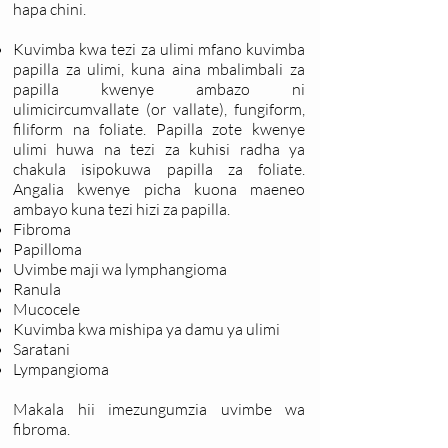
hapa chini.
Kuvimba kwa tezi za ulimi mfano kuvimba
papilla za ulimi, kuna aina mbalimbali za
papilla kwenye ambazo ni
ulimicircumvallate (or vallate), fungiform,
filiform na foliate. Papilla zote kwenye
ulimi huwa na tezi za kuhisi radha ya
chakula isipokuwa papilla za foliate.
Angalia kwenye picha kuona maeneo
ambayo kuna tezi hizi za papilla.
Fibroma
Papilloma
Uvimbe maji wa lymphangioma
Ranula
Mucocele
Kuvimba kwa mishipa ya damu ya ulimi
Saratani
Lympangioma
Makala hii imezungumzia uvimbe wa
fibroma.