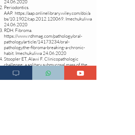
24.06.2020
Periodontics.
AAP.
https://aap.onlinelibrary.wiley.com/doi/a
bs/10.1902/cap.2012.120069
. Imechukuliwa
24.06.2020
RDH. Fibroma.
https://www.rdhmag.com/pathology/oral-
pathology/article/14173234/oral-
pathologythe-fibroma-breaking-a-chronic-
habit
. Imechukuliwa
24.06.2020
Stoopler ET, Alawi F. Clinicopathologic
challenge: a solitary submucosal mass of the
oral cavity. Int J Dermatol 2008; 47: 329–
331.
Changia kuwezesha
Clinical bot
Dirisha la Mgonjwa
Dirisha la Daktari
Dodoso la matibabu