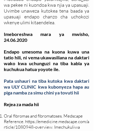
wa pekee ni kuondoa kwa njia ya upasuaji.
Uvimbe unaweza kutokea tena baada ya
upasuaji endapo chanzo cha uchokozi
wkenye ulimi kitaendelea.
Imeboreshwa mara ya mwisho,
24.06.2020
Endapo umesoma na kuona kuwa una
tatio hili, ni vema ukawasiliana na daktari
wako kwa uchunguzi na tiba kabla ya
kuchukua hatua yoyote ile.
Pata ushauri na tiba kutoka kwa daktari
wa ULY CLINIC kwa kubonyeza hapa au
piga namba za simu chini ya tovuti hii
Rejea za mada hii
Oral fibromas and fibromatoses. Medscape
Reference.
https://emedicine.medscape.com/a
rticle/1080948-overview
. Imechukuliwa