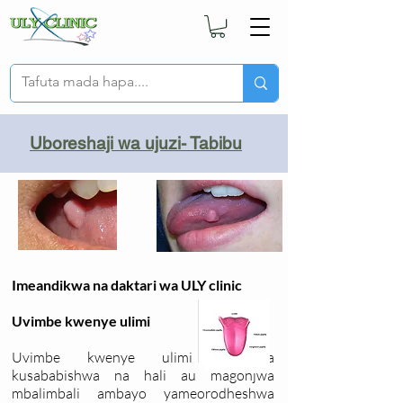
Uboreshaji wa ujuzi- Tabibu
Imeandikwa na daktari wa ULY clinic
Uvimbe kwenye ulimi
Uvimbe kwenye ulimi unaweza
kusababishwa na hali au magonjwa
mbalimbali ambayo yameorodheshwa