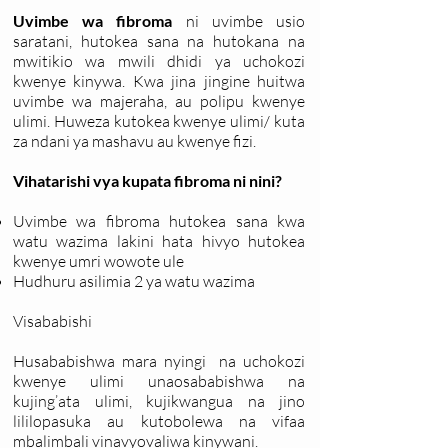
Uvimbe wa fibroma
ni uvimbe usio
saratani, hutokea sana na hutokana na
mwitikio wa mwili dhidi ya uchokozi
kwenye kinywa. Kwa jina jingine huitwa
uvimbe wa majeraha, au polipu kwenye
ulimi. Huweza kutokea kwenye ulimi/ kuta
za ndani ya mashavu au kwenye fizi.
Vihatarishi vya kupata fibroma ni nini?
Uvimbe wa fibroma hutokea sana kwa
watu wazima lakini hata hivyo hutokea
kwenye umri wowote ule
Hudhuru asilimia 2 ya watu wazima
Visababishi
Husababishwa mara nyingi na uchokozi
kwenye ulimi unaosababishwa na
kujing’ata ulimi, kujikwangua na jino
lililopasuka au kutobolewa na vifaa
mbalimbali vinavyovaliwa kinywani.