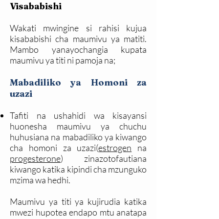
Visababishi
Wakati mwingine si rahisi kujua
kisababishi cha maumivu ya matiti.
Mambo yanayochangia kupata
maumivu ya titi ni pamoja na;
Mabadiliko ya Homoni za
uzazi
Tafiti na ushahidi wa kisayansi
huonesha maumivu ya chuchu
huhusiana na mabadiliko ya kiwango
cha homoni za uzazi(
estrogen
na
progesterone
) zinazotofautiana
kiwango katika kipindi cha mzunguko
mzima wa hedhi.
Maumivu ya titi ya kujirudia katika
mwezi hupotea endapo mtu anatapa