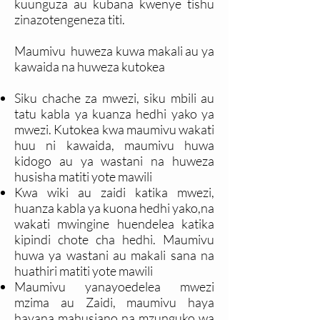
kuunguza au kubana kwenye tishu
zinazotengeneza titi.
Maumivu huweza kuwa makali au ya
kawaida na huweza kutokea
Siku chache za mwezi, siku mbili au
tatu kabla ya kuanza hedhi yako ya
mwezi. Kutokea kwa maumivu wakati
huu ni kawaida, maumivu huwa
kidogo au ya wastani na huweza
husisha matiti yote mawili
Kwa wiki au zaidi katika mwezi,
huanza kabla ya kuona hedhi yako,na
wakati mwingine huendelea katika
kipindi chote cha hedhi. Maumivu
huwa ya wastani au makali sana na
huathiri matiti yote mawili
Maumivu yanayoedelea mwezi
mzima au Zaidi, maumivu haya
hayana mahusiano na mzunguko wa