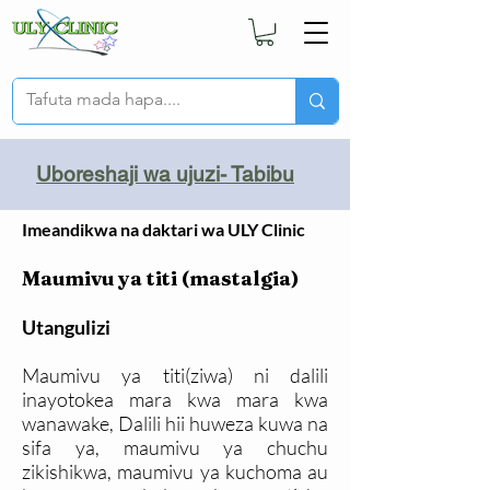
Uboreshaji wa ujuzi- Tabibu
Imeandikwa na daktari wa ULY Clinic
Maumivu ya titi (mastalgia)
Utangulizi
Maumivu ya titi(ziwa) ni dalili
inayotokea mara kwa mara kwa
wanawake, Dalili hii huweza kuwa na
sifa ya, maumivu ya chuchu
zikishikwa, maumivu ya kuchoma au