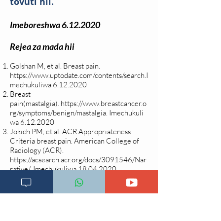
tovuti hii.
Imeboreshwa
6.12.2020
Rejea za mada hii
Golshan M, et al. Breast pain.
https://www.uptodate.com/contents/search.I
mechukuliwa
6.12.2020
Breast
pain(mastalgia).
https://www.breastcancer.o
rg/symptoms/benign/mastalgia. Imechukuli
wa
6.12.2020
Jokich PM, et al. ACR Appropriateness
Criteria breast pain. American College of
Radiology (ACR).
https://acsearch.acr.org/docs/3091546/Nar
rative/.
Imechukuliwa
18.04.2020
Rapkin AJ, et al. Premenstrual syndrome.
First consult.
https://www.clinicalkey.com
.
Imechukuliwa
6.12.2020
Balleyguiera C, et al. Breast pain and
imaging. Diagnostic and Interventional