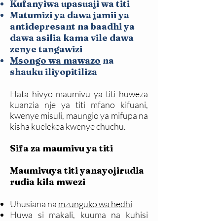
Kufanyiwa upasuaji wa titi
Matumizi ya dawa jamii ya
antidepresant na baadhi ya
dawa asilia kama vile dawa
zenye tangawizi
Msongo wa mawazo
na
shauku iliyopitiliza
Hata hivyo maumivu ya titi huweza
kuanzia nje ya titi mfano kifuani,
kwenye misuli, maungio ya mifupa na
kisha kuelekea kwenye chuchu.
Sifa za maumivu ya titi
Maumivuya titi yanayojirudia
rudia kila mwezi
Uhusiana na
mzunguko wa hedhi
Huwa si makali, kuuma na kuhisi