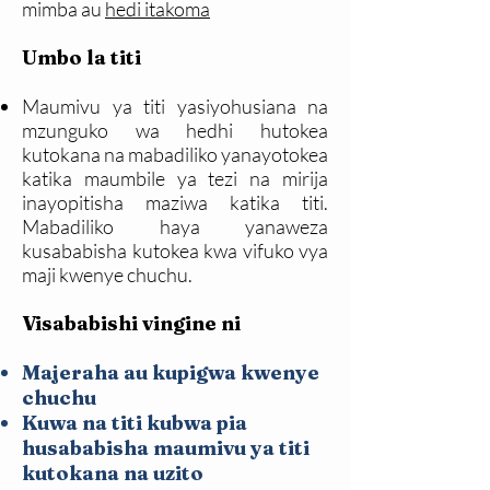
mimba au
hedi itakoma
Umbo la titi
Maumivu ya titi yasiyohusiana na
mzunguko wa hedhi hutokea
kutokana na mabadiliko yanayotokea
katika maumbile ya tezi na mirija
inayopitisha maziwa katika titi.
Mabadiliko haya yanaweza
kusababisha kutokea kwa vifuko vya
maji kwenye chuchu.
Visababishi vingine ni
Majeraha au kupigwa kwenye
chuchu
Kuwa na titi kubwa pia
husababisha maumivu ya titi
kutokana na uzito