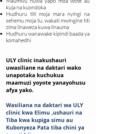
Maumivu huwa yapo mda wote au
kuja na kuondoka
Hudhuru titi moja mara nyingi na
sehemu moja tu, wakati mwingine titi
zima linaweza kuwa linauma
Hudhuru wanawake kipindi baada ya
komahedhi
ULY clinic inakushauri
uwasiliane na daktari wako
unapotaka kuchukua
maamuzi yoyote yanayohusu
afya yako.
Wasiliana na daktari wa ULY
clinic kwa Elimu ,ushauri na
Tiba kwa kupiga simu au
Kubonyeza
Pata tiba
chini ya