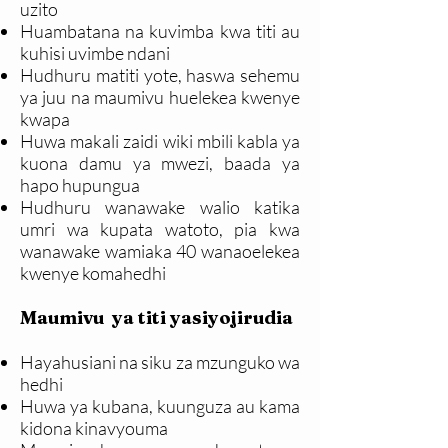
uzito
Huambatana na kuvimba kwa titi au
kuhisi uvimbe ndani
Hudhuru matiti yote, haswa sehemu
ya juu na maumivu huelekea kwenye
kwapa
Huwa makali zaidi wiki mbili kabla ya
kuona damu ya mwezi, baada ya
hapo hupungua
Hudhuru wanawake walio katika
umri wa kupata watoto, pia kwa
wanawake wamiaka 40 wanaoelekea
kwenye komahedhi
Maumivu ya titi yasiyojirudia
Hayahusiani na siku za mzunguko wa
hedhi
Huwa ya kubana, kuunguza au kama
kidona kinavyouma