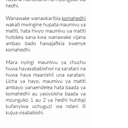
hedhi.
Wanawake wanaokaribia
komahedhi
wakati mwingine hupata maumivu ya
matiti, hata hivyo maumivu ya matiti
hutokea sana kwa wanawake vijana
ambao bado hawajafikia kwenye
komahedhi.
Mara nyingi maumivu ya chuchu
huwa hayasababishwi na saratani na
huwa haya maanishii una saratani.
Licha ya hayo, maumivu ya matiti
ambayo yanaendelea hata baada ya
komahedhi au yasiyoisha baada ya
mzunguko 1 au 2 ya hedhi huhitaji
kufanyiwa uchuguzi wa ndani ili
kujua visababishi.