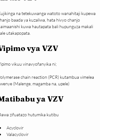
ujikinga na tetekuwanga watoto wanahitaji kupewa 
hanjo baada ya kuzaliwa, hata hivyo chanjo 
aimaanishi kuwa hautapata bali hupunguza makali 
ale utakapopata.
Vipimo vya VZV
ipimo vikuu vinavyofanyika ni;
olymerase chain reaction (PCR) kutambua vimelea 
wenye (Malenge, magamba na, upele)
Matibabu ya VZV
awa zifuatazo hutumika kutibu
Acyclovir
Valacyclovir