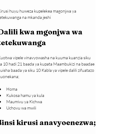
irusi huyu huweza kupelekea magonjwa ya 
etekuwanga na mkanda jeshi
Dalili kwa mgonjwa wa 
tetekuwanga
uotwa vipele vinavyowasha na kuuma kuanzia siku 
a 10 hadi 21 baada ya kupata Maambukizi na baadae 
uisha baada ya siku 10 Kabla ya vipele dalili zifuatazo 
huonekana;
Homa
Kukosa hamu ya kula
Maumivu ya Kichwa
Uchovu wa mwili
Jinsi kirusi anavyoenezwa;