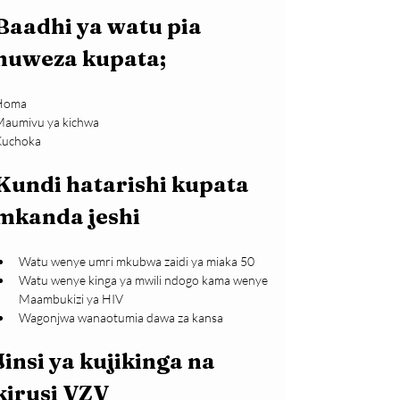
Baadhi ya watu pia 
huweza kupata;
Homa
aumivu ya kichwa
Kuchoka
Kundi hatarishi kupata 
mkanda jeshi
Watu wenye umri mkubwa zaidi ya miaka 50
Watu wenye kinga ya mwili ndogo kama wenye 
Maambukizi ya HIV
Wagonjwa wanaotumia dawa za kansa
Jinsi ya kujikinga na 
kirusi VZV