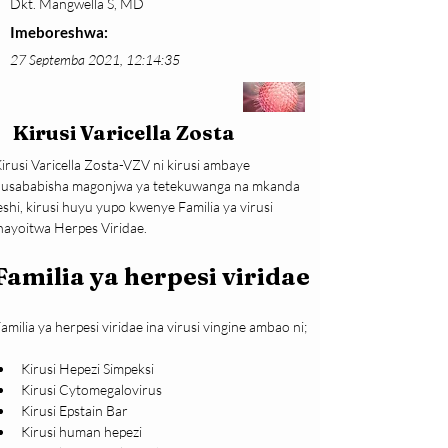
Dkt. Mangwella S, MD
Imeboreshwa:
27 Septemba 2021, 12:14:35
Kirusi Varicella Zosta
irusi Varicella Zosta-VZV ni kirusi ambaye 
usababisha magonjwa ya tetekuwanga na mkanda 
eshi, kirusi huyu yupo kwenye Familia ya virusi 
nayoitwa Herpes Viridae.
Familia ya herpesi viridae
amilia ya herpesi viridae ina virusi vingine ambao ni;
Kirusi Hepezi Simpeksi
Kirusi Cytomegalovirus
Kirusi Epstain Bar
Kirusi human hepezi