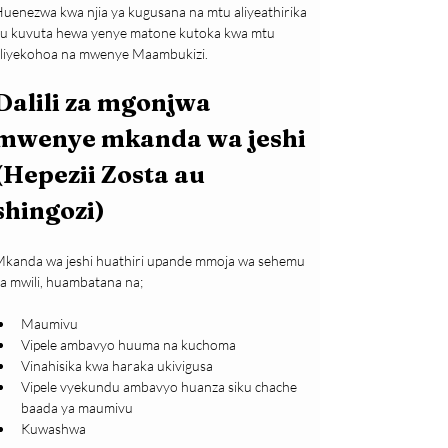
uenezwa kwa njia ya kugusana na mtu aliyeathirika 
u kuvuta hewa yenye matone kutoka kwa mtu 
liyekohoa na mwenye Maambukizi.
Dalili za mgonjwa 
mwenye mkanda wa jeshi 
(Hepezii Zosta au 
shingozi)
kanda wa jeshi huathiri upande mmoja wa sehemu 
a mwili, huambatana na;
Maumivu
Vipele ambavyo huuma na kuchoma
Vinahisika kwa haraka ukivigusa
Vipele vyekundu ambavyo huanza siku chache 
baada ya maumivu 
Kuwashwa