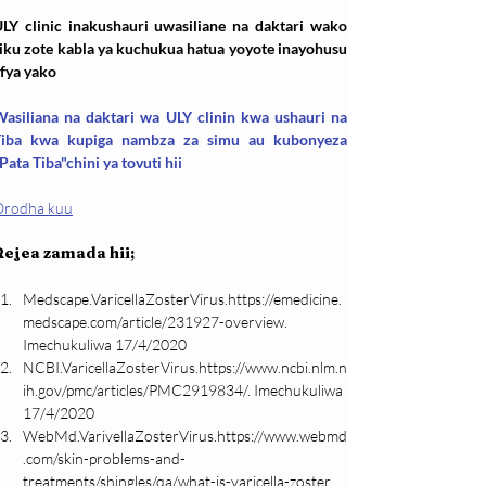
LY clinic inakushauri uwasiliane na daktari wako 
iku zote kabla ya kuchukua hatua yoyote inayohusu 
fya yako
asiliana na daktari wa ULY clinin kwa ushauri na 
Tiba kwa kupiga nambza za simu au kubonyeza 
Pata Tiba"chini ya tovuti hii
Orodha kuu
Rejea zamada hii;
Medscape.VaricellaZosterVirus.https://emedicine.
medscape.com/article/231927-overview. 
Imechukuliwa 17/4/2020 
NCBI.VaricellaZosterVirus.https://www.ncbi.nlm.n
ih.gov/pmc/articles/PMC2919834/. Imechukuliwa 
17/4/2020
WebMd.VarivellaZosterVirus.https://www.webmd
.com/skin-problems-and-
treatments/shingles/qa/what-is-varicella-zoster. 