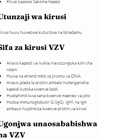
Kirusi kaposis Sakoma hepezi
Utunzaji wa kirusi
irusi huyu huwezwa kutunzwa na binadamu
Sifa za kirusi VZV
Anayo kapsidi ya nuklia inayozunguka kiini cha 
ndani
Huwa na strend mbili za jinomu ya DNA
Anayo jalada la protini ambalo hutenganisha 
kapsidi kutoka kwenye lipidi
Hustahimili kwa sana kwenye maeneo ya joto
Hutoa immunoglobulin G (IgG), IgM, na IgA 
ambayo hujishikiza kwenye protini ya kirusi
Ugonjwa unaosababishwa 
na VZV