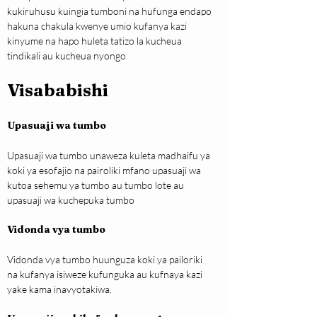
kukiruhusu kuingia tumboni na hufunga endapo 
hakuna chakula kwenye umio kufanya kazi 
kinyume na hapo huleta tatizo la kucheua 
tindikali au kucheua nyongo
Visababishi
Upasuaji wa tumbo
Upasuaji wa tumbo unaweza kuleta madhaifu ya 
koki ya esofajio na pairoliki mfano upasuaji wa 
kutoa sehemu ya tumbo au tumbo lote au 
upasuaji wa kuchepuka tumbo
Vidonda vya tumbo
Vidonda vya tumbo huunguza koki ya pailoriki 
na kufanya isiweze kufunguka au kufnaya kazi 
yake kama inavyotakiwa.