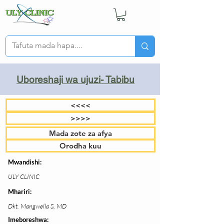
Uboreshaji wa ujuzi- Tabibu
<<<<
>>>>
Mada zote za afya
Orodha kuu
Mwandishi:
ULY CLINIC
Mhariri:
Dkt. Mangwella S, MD
Imeboreshwa: