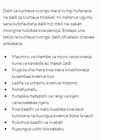
Dalili za kucheua nyongo mara nyingi hufanana 
na dalili za kucheua tindikali, hii inafanya vigumu 
sana kutofautisha dalili hizi mbili na wakati 
mwingine hutokea kwa pamoja. Endapo una 
tatizo la kucheua nyongo, dalili zifuatazo zinawea 
ambatana;
Maumivu ya chembe ya moyo yanayoweza 
kuwa ya kawaida au makali zaidi
Kiugulia cha mara kwa mara kinachoweza 
kusambaa kwenye koo
Ladha ya uchachu kwenye midomo
Kichefuchefu
Kutapika matapishi ya rangi ya kijani 
yanayoelekea njano
Kwa baadhi ya watu kupotea kwa sauti 
kutokana na kuungua kwenye boksi la sauti
Kukohoa baadhi ya nyakati
Kupungua uzito bila sababu