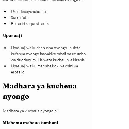
Ursodeoxycholic acid.
Sucralfate
Bile acid sequestrants
Upasuaji
Upasuaji wa kuchepusha nyongo- huleta 
kufanya nyongo imwakike mbali na utumbo 
wa duodenum ili isiweze kucheuliwa kirahisi
Upasuaji wa kuimarisha koki ya chini ya 
esofajio
Madhara ya kucheua 
nyongo
Madhara ya kucheua nyongo ni;
Michomo mcheuo tumboni