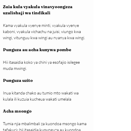
Zuia kula vyakula vinavyoongeza 
uzalishaji wa tindikali
Kama vyakula vyenye minti, vyakula vyenye 
kaboni, vyakula vichachu na juisi, viungo kwa 
wingi, vitunguu kwa wingi au nyanya kwa wingi.
Punguza au acha kunywa pombe
Hii itasaidia koko ya chini ya esofajio isilegee 
muda mwingi.
Punguza uzito
Inua kitanda chako au tumio mto wakati wa 
kulala ili kuzuia kucheua wakati umelala
Acha msongo
Tumia njia mbalimbali za kuondoa msongo kama 
tafakuri- hii itasaidia kupunguza au kuondoa 