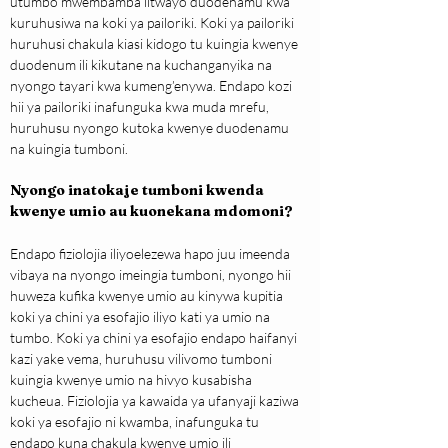
utumbo mwembamba iitwayo duodenamu kwa 
kuruhusiwa na koki ya pailoriki. Koki ya pailoriki 
huruhusi chakula kiasi kidogo tu kuingia kwenye 
duodenum ili kikutane na kuchanganyika na 
nyongo tayari kwa kumeng’enywa. Endapo kozi 
hii ya pailoriki inafunguka kwa muda mrefu, 
huruhusu nyongo kutoka kwenye duodenamu 
na kuingia tumboni.
Nyongo inatokaje tumboni kwenda 
kwenye umio au kuonekana mdomoni?
Endapo fiziolojia iliyoelezewa hapo juu imeenda 
vibaya na nyongo imeingia tumboni, nyongo hii 
huweza kufika kwenye umio au kinywa kupitia 
koki ya chini ya esofajio iliyo kati ya umio na 
tumbo. Koki ya chini ya esofajio endapo haifanyi 
kazi yake vema, huruhusu vilivomo tumboni 
kuingia kwenye umio na hivyo kusabisha 
kucheua. Fiziolojia ya kawaida ya ufanyaji kaziwa 
koki ya esofajio ni kwamba, inafunguka tu 
endapo kuna chakula kwenye umio ili 