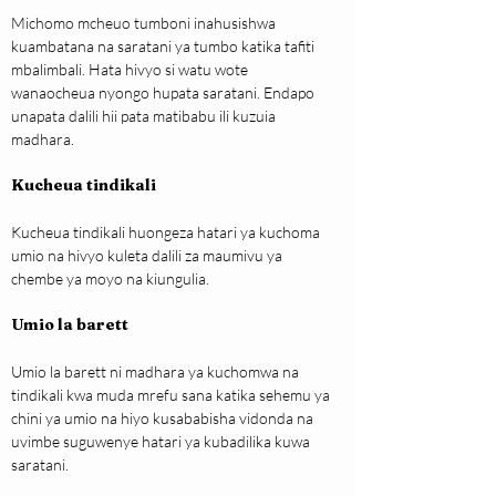
Michomo mcheuo tumboni inahusishwa 
kuambatana na saratani ya tumbo katika tafiti 
mbalimbali. Hata hivyo si watu wote 
wanaocheua nyongo hupata saratani. Endapo 
unapata dalili hii pata matibabu ili kuzuia 
madhara.
Kucheua tindikali
Kucheua tindikali huongeza hatari ya kuchoma 
umio na hivyo kuleta dalili za maumivu ya 
chembe ya moyo na kiungulia.
Umio la barett
Umio la barett ni madhara ya kuchomwa na 
tindikali kwa muda mrefu sana katika sehemu ya 
chini ya umio na hiyo kusababisha vidonda na 
uvimbe suguwenye hatari ya kubadilika kuwa 
saratani.