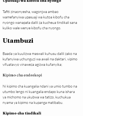
Upasuaji wa kibofu cha nyongo
Tafiti zinaonyesha, wagonjwa ambao 
wamefanyiwa upasuaji wa kutoa kibofu cha 
nyongo wanapata dalili za kucheua tindikali sana 
kuliko wale wenye kibofu cha nyongo.
Utambuzi
Baada ya kuulizwa maswali kuhusu dalili zako na 
kufanyiwa uchunguzi wa awali na daktari, vipimo 
vifuatavyo vinaweza agizwa kufanyika;
Kipimo cha endoskopi
Ni kipimo cha kuangalia ndani ya umio tumbo na 
utumbo lengo ni kuangalia endapo kuna ishara 
ya michomo na ukubwa wa tatizo, kuchukua 
nyama ya kipimo na kupanga matibabu.
Kipimo cha tindikali