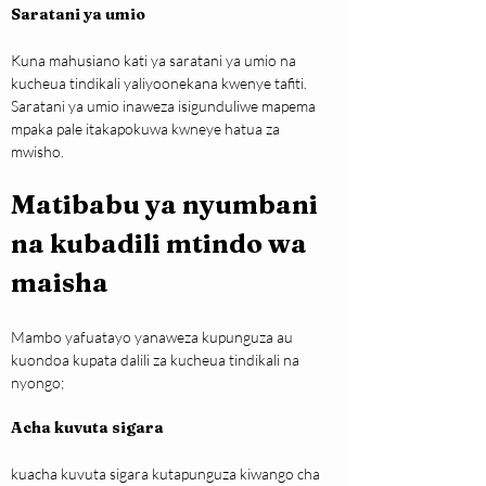
Saratani ya umio
Kuna mahusiano kati ya saratani ya umio na 
kucheua tindikali yaliyoonekana kwenye tafiti. 
Saratani ya umio inaweza isigunduliwe mapema 
mpaka pale itakapokuwa kwneye hatua za 
mwisho.
Matibabu ya nyumbani 
na kubadili mtindo wa 
maisha
Mambo yafuatayo yanaweza kupunguza au 
kuondoa kupata dalili za kucheua tindikali na 
nyongo;
Acha kuvuta sigara
kuacha kuvuta sigara kutapunguza kiwango cha 