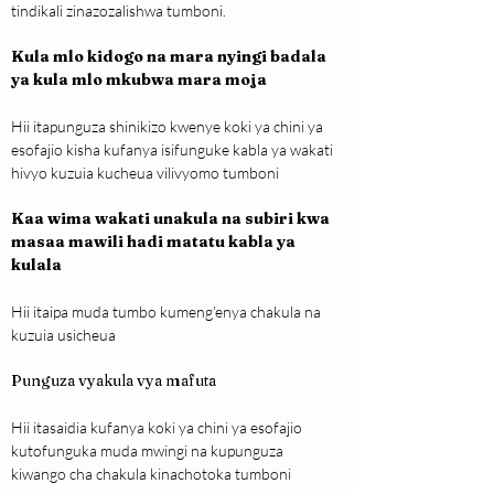
tindikali zinazozalishwa tumboni.
Kula mlo kidogo na mara nyingi badala 
ya kula mlo mkubwa mara moja
Hii itapunguza shinikizo kwenye koki ya chini ya 
esofajio kisha kufanya isifunguke kabla ya wakati 
hivyo kuzuia kucheua vilivyomo tumboni
Kaa wima wakati unakula na subiri kwa 
masaa mawili hadi matatu kabla ya 
kulala
Hii itaipa muda tumbo kumeng’enya chakula na 
kuzuia usicheua
Punguza vyakula vya mafuta
Hii itasaidia kufanya koki ya chini ya esofajio 
kutofunguka muda mwingi na kupunguza 
kiwango cha chakula kinachotoka tumboni