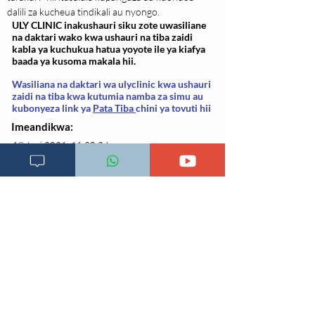
dalili za kucheua tindikali au nyongo.
ULY CLINIC inakushauri siku zote uwasiliane
na daktari wako kwa ushauri na tiba zaidi
kabla ya kuchukua hatua yoyote ile ya kiafya
baada ya kusoma makala hii.
Wasiliana na daktari wa ulyclinic kwa ushauri
zaidi na tiba kwa kutumia namba za simu au
kubonyeza link ya
Pata Tiba
chini ya tovuti hii
Imeandikwa:
19 Juni 2021, 11:30:24
Soma dalili zingine Zaidi kwa kubonyeza herufi ya
mwanzo hapa chini
[
A
] [
B
] [
C
] [
D
] [
E
] [
F
] [
G
] [
H
] [
I
] [
J
] [
K
] [L]
[
M
] [
N
] [O] [P] [Q] [R] [
S
] [
T
] [
U
] [
V
] [W]
[X] [Y] [Z] [Z] [
#
]
Rejea za mada
1. National Institute of Diabetes and Digestive
and Kidney Diseases. Acid reflux (GER & GERD)
in adults.
https://www.niddk.nih.gov/health-