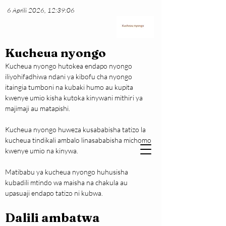
6 Aprili 2026, 12:39:06
Kucheua nyongo
Kucheua nyongo hutokea endapo nyongo 
iliyohifadhiwa ndani ya kibofu cha nyongo 
itaingia tumboni na kubaki humo au kupita 
kwenye umio kisha kutoka kinywani mithiri ya 
majimaji au matapishi.
Kucheua nyongo huweza kusababisha tatizo la 
kucheua tindikali ambalo linasababisha michomo 
kwenye umio na kinywa.
Matibabu ya kucheua nyongo huhusisha 
kubadili mtindo wa maisha na chakula au 
upasuaji endapo tatizo ni kubwa.
Dalili ambatwa