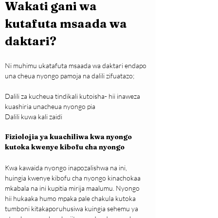
Wakati gani wa 
kutafuta msaada wa 
daktari?
Ni muhimu ukatafuta msaada wa daktari endapo 
una cheua nyongo pamoja na dalili zifuatazo;
Dalili za kucheua tindikali kutoisha- hii inaweza 
kuashiria unacheua nyongo pia
Dalili kuwa kali zaidi
Fiziolojia ya kuachiliwa kwa nyongo 
kutoka kwenye kibofu cha nyongo
Kwa kawaida nyongo inapozalishwa na ini, 
huingia kwenye kibofu cha nyongo kinachokaa 
mkabala na ini kupitia mirija maalumu. Nyongo 
hii hukaaka humo mpaka pale chakula kutoka 
tumboni kitakaporuhusiwa kuingia sehemu ya 