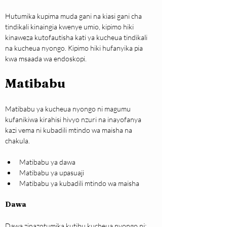
Hutumika kupima muda gani na kiasi gani cha 
tindikali kinaingia kwenye umio, kipimo hiki 
kinaweza kutofautisha kati ya kucheua tindikali 
na kucheua nyongo. Kipimo hiki hufanyika pia 
kwa msaada wa endoskopi.
Matibabu
Matibabu ya kucheua nyongo ni magumu 
kufanikiwa kirahisi hivyo nzuri na inayofanya 
kazi vema ni kubadili mtindo wa maisha na 
chakula.
Matibabu ya dawa
Matibabu ya upasuaji
Matibabu ya kubadili mtindo wa maisha
Dawa
Dawa zinazotumika kutibu kucheua nyongo ni;