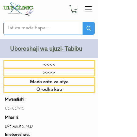
Uboreshaji wa ujuzi- Tabibu
<<<<
>>>>
Mada zote za afya
Orodha kuu
Mwandishi:
ULY CLINIC
Mhariri:
Dkt. Adolf S, M.D
Imeboreshwa: