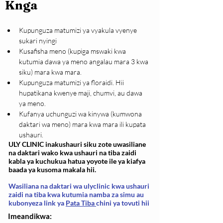
Knga
Kupunguza matumizi ya vyakula vyenye 
sukari nyingi
Kusafisha meno (kupiga mswaki kwa 
kutumia dawa ya meno angalau mara 3 kwa 
siku) mara kwa mara.
Kupunguza matumizi ya floraidi. Hii 
hupatikana kwenye maji, chumvi, au dawa 
ya meno.
Kufanya uchunguzi wa kinywa (kumwona 
daktari wa meno) mara kwa mara ili kupata 
ushauri.
ULY CLINIC inakushauri siku zote uwasiliane
na daktari wako kwa ushauri na tiba zaidi
kabla ya kuchukua hatua yoyote ile ya kiafya
baada ya kusoma makala hii.
Wasiliana na daktari wa ulyclinic kwa ushauri
zaidi na tiba kwa kutumia namba za simu au
kubonyeza link ya
Pata Tiba
chini ya tovuti hii
Imeandikwa: