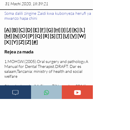
31 Machi 2020, 18:39:21
Soma dalili zingine Zaidi kwa kubonyeza herufi ya
mwanzo hapa chini
[
A
] [
B
] [
C
] [
D
] [
E
] [
F
] [
G
] [
H
] [
I
] [
J
] [
K
] [L]
[
M
] [
N
] [O] [P] [Q] [R] [
S
] [
T
] [
U
] [
V
] [W]
[X] [Y] [Z] [Z] [
#
]
Rejea za mada
1.MOHSW.(2005).Oral surgery and pathology.A
Manual for Dental Therapist.DRAFT. Dar es
salaam,Tanzania: ministry of health and social
welfare
2.Laudenbanch, JM; Simon,Z(November 2014)
Common Dental and Periodontal Disease:
Evaluation and Management. The medical clinic of
North America.
Changia kuwezesha