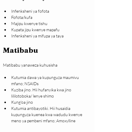
Infenksheni ya fofota
Fofota/kufa
Majipu kwenye tishu
Kupata jipu kwenye mapafu
Infenksheni ya mifupa ya taya
Matibabu
Matibabu yanaweza kuhusisha
Kutumia dawa ya kupunguza maumivu 
mfano; NSAIDs
Kuziba jino. Hii hufanyika kwa jino 
lililotoboka/ lenye shimo
Kung'oa jino
Kutumia antibayotiki. Hii husaidia 
kupunguza kuenea kwa wadudu kwenye 
meno ya pembeni mfano; Amoxylline