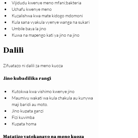
Vijidudu kwenye meno mfani;bakteria
Uchafu kwenye meno
Kuzalishwa kwa mate kidogo mdomoni
Kula sana vyakula vyenye wanga na sukari
Umbile baya la jino
Kuwa na mapengo kati ya jino na jino
Dalili
Zifuatazo ni dalili za meno kuoza
Jino kubadilika rangi
Kutokwa kwa vishimo kwenye jino
Maumivu wakati wa kula chakula au kunywa 
maji baridi au moto.
Jino kupata ganzi
Fizi kuvimba
Kupata homa
Matatizo yatokanayo na meno kuoza