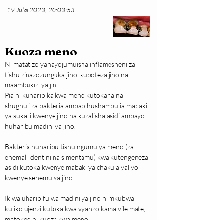
19 Julai 2023, 20:03:53
Kuoza meno
Ni matatizo yanayojumuisha inflamesheni za 
tishu zinazozunguka jino, kupoteza jino na 
maambukizi ya jini.
Pia ni kuharibika kwa meno kutokana na 
shughuli za bakteria ambao hushambulia mabaki 
ya sukari kwenye jino na kuzalisha asidi ambayo 
huharibu madini ya jino.
Bakteria huharibu tishu ngumu ya meno (za 
enemali, dentini na simentamu) kwa kutengeneza 
asidi kutoka kwenye mabaki ya chakula yaliyo 
kwenye sehemu ya jino.
Ikiwa uharibifu wa madini ya jino ni mkubwa 
kuliko ujenzi kutoka kwa vyanzo kama vile mate, 
matokeo ni kuoza kwa meno.