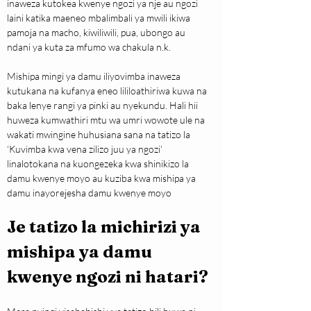
inaweza kutokea kwenye ngozi ya nje au ngozi 
laini katika maeneo mbalimbali ya mwili ikiwa 
pamoja na macho, kiwiliwili, pua, ubongo au 
ndani ya kuta za mfumo wa chakula n.k.
Mishipa mingi ya damu iliyovimba inaweza 
kutukana na kufanya eneo lililoathiriwa kuwa na 
baka lenye rangi ya pinki au nyekundu. Hali hii 
huweza kumwathiri mtu wa umri wowote ule na 
wakati mwingine huhusiana sana na tatizo la 
‘Kuvimba kwa vena zilizo juu ya ngozi’ 
linalotokana na kuongezeka kwa shinikizo la 
damu kwenye moyo au kuziba kwa mishipa ya 
damu inayorejesha damu kwenye moyo
Je tatizo la michirizi ya 
mishipa ya damu 
kwenye ngozi ni hatari?