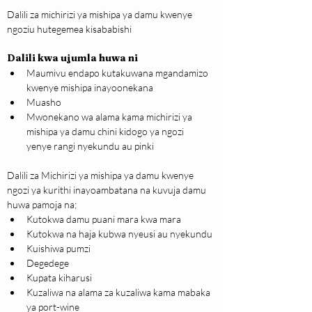
Dalili za michirizi ya mishipa ya damu kwenye 
ngoziu hutegemea kisababishi
Dalili kwa ujumla huwa ni
Maumivu endapo kutakuwana mgandamizo 
kwenye mishipa inayoonekana
Muasho
Mwonekano wa alama kama michirizi ya 
mishipa ya damu chini kidogo ya ngozi 
yenye rangi nyekundu au pinki
Dalili za Michirizi ya mishipa ya damu kwenye 
ngozi ya kurithi inayoambatana na kuvuja damu 
huwa pamoja na;
Kutokwa damu puani mara kwa mara
Kutokwa na haja kubwa nyeusi au nyekundu
Kuishiwa pumzi
Degedege
Kupata kiharusi
Kuzaliwa na alama za kuzaliwa kama mabaka 
ya port-wine