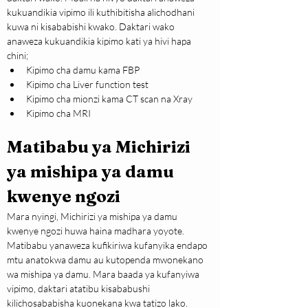
kukuandikia vipimo ili kuthibitisha alichodhani 
kuwa ni kisababishi kwako. Daktari wako 
anaweza kukuandikia kipimo kati ya hivi hapa 
chini;
Kipimo cha damu kama FBP
Kipimo cha Liver function test
Kipimo cha mionzi kama CT scan na Xray
Kipimo cha MRI
Matibabu ya Michirizi 
ya mishipa ya damu 
kwenye ngozi
Mara nyingi, Michirizi ya mishipa ya damu 
kwenye ngozi huwa haina madhara yoyote. 
Matibabu yanaweza kufikiriwa kufanyika endapo 
mtu anatokwa damu au kutopenda mwonekano 
wa mishipa ya damu. Mara baada ya kufanyiwa 
vipimo, daktari atatibu kisababushi 
kilichosababisha kuonekana kwa tatizo lako. 