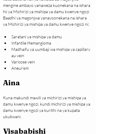
mengine ambayo yanaweza kuonekana na ishara 
hii ya Michirizi ya mishipa ya damu kwenye ngozi. 
Baadhi ya magonjwa yanayoonekana na ishara 
ya Michirizi ya mishipa ya damu kwenye ngozi ni;
Saratani ya mishipa ya damu
Infantile Hemangioma
Madhaifu ya uumbaji wa mishipa ya capillary 
au vein
Varicose vein
Aneurism
Aina 
Kuna makundi mawili ya michirizi ya mishipa ya 
damu kwenye ngozi, kundi michirizi ya mishipa ya 
damu kwenye ngozi ya kurithi na ya kupata 
ukubwani.
Visababishi