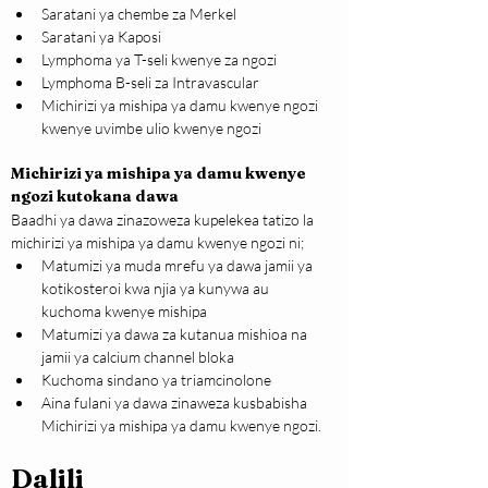
Saratani ya chembe za Merkel
Saratani ya Kaposi
Lymphoma ya T-seli kwenye za ngozi
Lymphoma B-seli za Intravascular
Michirizi ya mishipa ya damu kwenye ngozi 
kwenye uvimbe ulio kwenye ngozi
Michirizi ya mishipa ya damu kwenye 
ngozi kutokana dawa
Baadhi ya dawa zinazoweza kupelekea tatizo la 
michirizi ya mishipa ya damu kwenye ngozi ni;
Matumizi ya muda mrefu ya dawa jamii ya 
kotikosteroi kwa njia ya kunywa au 
kuchoma kwenye mishipa
Matumizi ya dawa za kutanua mishioa na 
jamii ya calcium channel bloka
Kuchoma sindano ya triamcinolone
Aina fulani ya dawa zinaweza kusbabisha 
Michirizi ya mishipa ya damu kwenye ngozi.
Dalili