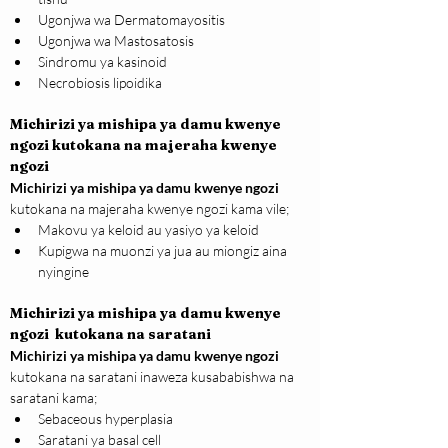
Ugonjwa wa Dermatomayositis
Ugonjwa wa Mastosatosis
Sindromu ya kasinoid
Necrobiosis lipoidika
Michirizi ya mishipa ya damu kwenye 
ngozi
kutokana na majeraha kwenye 
ngozi
Michirizi ya mishipa ya damu kwenye ngozi
kutokana na majeraha kwenye ngozi kama vile;
Makovu ya keloid au yasiyo ya keloid
Kupigwa na muonzi ya jua au miongiz aina 
nyingine
Michirizi ya mishipa ya damu kwenye 
ngozi
 kutokana na saratani
Michirizi ya mishipa ya damu kwenye ngozi 
kutokana na saratani inaweza kusababishwa na 
saratani kama;
Sebaceous hyperplasia
Saratani ya basal cell