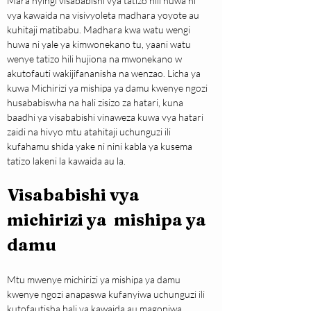
Mara nyingi visababishi vya tatizo hili huwa ni 
vya kawaida na visivyoleta madhara yoyote au 
kuhitaji matibabu. Madhara kwa watu wengi 
huwa ni yale ya kimwonekano tu, yaani watu 
wenye tatizo hili hujiona na mwonekano w 
akutofauti wakijifananisha na wenzao. Licha ya 
kuwa Michirizi ya mishipa ya damu kwenye ngozi 
husababiswha na hali zisizo za hatari, kuna 
baadhi ya visababishi vinaweza kuwa vya hatari 
zaidi na hivyo mtu atahitaji uchunguzi ili 
kufahamu shida yake ni nini kabla ya kusema 
tatizo lakeni la kawaida au la.
Visababishi vya 
michirizi ya  mishipa ya 
damu
Mtu mwenye michirizi ya mishipa ya damu 
kwenye ngozi anapaswa kufanyiwa uchunguzi ili 
kutofautisha hali ya kawaida au magonjwa 