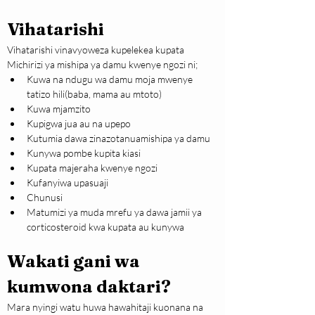
Vihatarishi
Vihatarishi vinavyoweza kupelekea kupata 
Michirizi ya mishipa ya damu kwenye ngozi ni;
Kuwa na ndugu wa damu moja mwenye 
tatizo hili(baba, mama au mtoto)
Kuwa mjamzito
Kupigwa jua au na upepo
Kutumia dawa zinazotanuamishipa ya damu
Kunywa pombe kupita kiasi
Kupata majeraha kwenye ngozi
Kufanyiwa upasuaji
Chunusi
Matumizi ya muda mrefu ya dawa jamii ya 
corticosteroid kwa kupata au kunywa
Wakati gani wa 
kumwona daktari?
Mara nyingi watu huwa hawahitaji kuonana na 