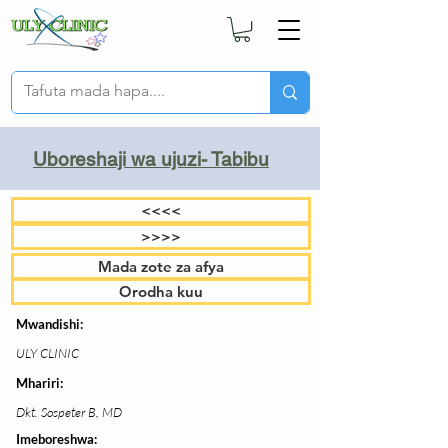
Uboreshaji wa ujuzi- Tabibu
<<<<
>>>>
Mada zote za afya
Orodha kuu
Mwandishi:
ULY CLINIC
Mhariri:
Dkt. Sospeter B, MD
Imeboreshwa: