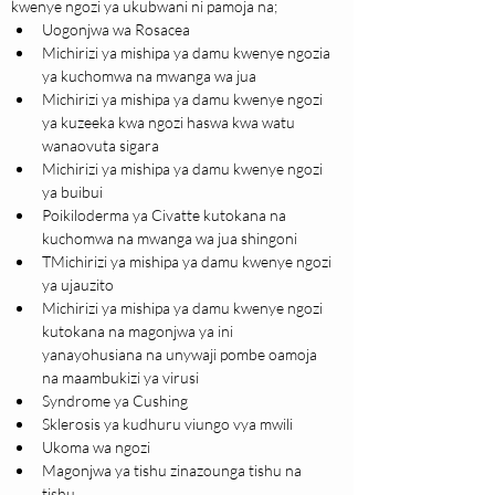
kwenye ngozi ya ukubwani ni pamoja na;
Uogonjwa wa Rosacea
Michirizi ya mishipa ya damu kwenye ngozia 
ya kuchomwa na mwanga wa jua
Michirizi ya mishipa ya damu kwenye ngozi 
ya kuzeeka kwa ngozi haswa kwa watu 
wanaovuta sigara
Michirizi ya mishipa ya damu kwenye ngozi 
ya buibui
Poikiloderma ya Civatte kutokana na 
kuchomwa na mwanga wa jua shingoni
TMichirizi ya mishipa ya damu kwenye ngozi 
ya ujauzito
Michirizi ya mishipa ya damu kwenye ngozi 
kutokana na magonjwa ya ini 
yanayohusiana na unywaji pombe oamoja 
na maambukizi ya virusi
Syndrome ya Cushing
Sklerosis ya kudhuru viungo vya mwili
Ukoma wa ngozi
Magonjwa ya tishu zinazounga tishu na 
tishu