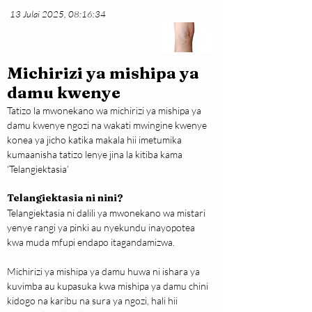
13 Julai 2025, 08:16:34
Michirizi ya mishipa ya
damu kwenye
Tatizo la mwonekano wa michirizi ya mishipa ya 
damu kwenye ngozi na wakati mwingine kwenye 
konea ya jicho katika makala hii imetumika 
kumaanisha tatizo lenye jina la kitiba kama 
‘Telangiektasia’
Telangiektasia ni nini?
Telangiektasia ni dalili ya mwonekano wa mistari 
yenye rangi ya pinki au nyekundu inayopotea 
kwa muda mfupi endapo itagandamizwa.
Michirizi ya mishipa ya damu huwa ni ishara ya 
kuvimba au kupasuka kwa mishipa ya damu chini 
kidogo na karibu na sura ya ngozi, hali hii 