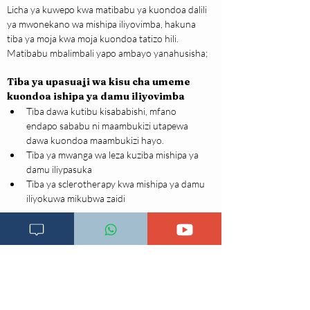
Licha ya kuwepo kwa matibabu ya kuondoa dalili 
ya mwonekano wa mishipa iliyovimba, hakuna 
tiba ya moja kwa moja kuondoa tatizo hili. 
Matibabu mbalimbali yapo ambayo yanahusisha;
Tiba ya upasuaji wa kisu cha umeme 
kuondoa ishipa ya damu iliyovimba
Tiba dawa kutibu kisababishi, mfano 
endapo sababu ni maambukizi utapewa 
dawa kuondoa maambukizi hayo.
Tiba ya mwanga wa leza kuziba mishipa ya 
damu iliypasuka
Tiba ya sclerotherapy kwa mishipa ya damu 
iliyokuwa mikubwa zaidi
Matibabu ya nyumbani
Jikande na maji ya baridi au barafu kwenye eneo 
la mishipa iliyovimba baada ya kupigwa na 
mwanga wa jua au baada ya kutoka juani. 
Usitumie maji ya moto kuepuka kujeruhi mishipa 
ya damu.