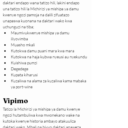
daktari endapo wana tatizo hili, lakini endapo 
una tatizo hili la Michirizi ya mishipa ya damu 
kwenye ngozi pamoja na dalili zifuatazo 
unapaswa kuonana na daktari wako kwa 
uchunguzi na tiba;
Maumivukwenye mishipa ya damu 
iliyovimba
Muasho mkali
Kutokwa damu puani mara kwa mara
Kutokwa na haja kubwa nyeusi au nyekundu
Kuishiwa pumzi
Degedege
Kupata kiharusi
Kuzaliwa na alama za kuzaliwa kama mabaka 
ya port-wine
Vipimo
Tatizo la Michirizi ya mishipa ya damu kwenye 
ngozi hutambuliwa kwa mwonekano wake na 
kutoka kwenye historia ambayo atakuuliza 
daktari wako. Mbali na hivyo daktari anaweza 