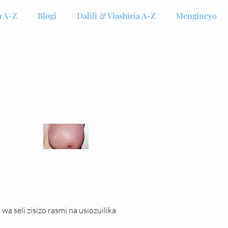
 A-Z
Blogi
Dalili & Viashiria A-Z
Mengineyo
 seli zisizo rasmi na usiozuilika 