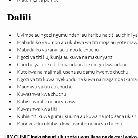
Dalili
Uvimbe au ngozi ngumu ndani au karibu na titi au chini y
Mabadiliko ya umbo au ukubwa wa titi moja au yote mawi
Mabadiliko ya rangi au umbo la chuchu
Ngozi ya titi kujikunja au kuwa na makunyanzi
Chuchu ya titi kudidimia ndani au kuingia kwa ndani
Kutokwa na majimaji, usaha au damu kwenye chuchu
Ngozi ya titi kuwa nyekundu na kuwa na magamba (kama 
Maumivu ya titi au chuchu
Kuwashwa kwa chuchu
Kuhisi uvimbe ndani ya ziwa
Kuwashwa kwa titi
Kuhisi titi kuwa gumu, kuuma au kuwa na joto sana ukish
Kuongezeka ukubwa kwa uvimbe ndani ya chuchu
ULY CLINIC inakushauri siku zote uwasiliane na daktari wako k