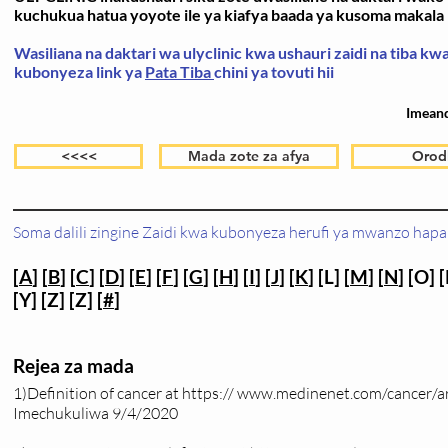
kuchukua hatua yoyote ile ya kiafya baada ya kusoma makala h
Wasiliana na daktari wa ulyclinic kwa ushauri zaidi na tiba k
kubonyeza link ya
Pata Tiba
chini ya tovuti hii
Imean
<<<<
Mada zote za afya
Orod
Soma dalili zingine Zaidi kwa kubonyeza herufi ya mwanzo hapa 
[
A
] [
B
] [
C
] [
D
] [
E
] [
F
] [
G
] [
H
] [
I
] [
J
] [
K
] [L] [
M
] [
N
] [O] [
[Y] [Z] [Z] [
#
]
Rejea za mada
1)Definition of cancer at https://
www.medinenet.com/cancer/ar
Imechukuliwa 9/4/2020