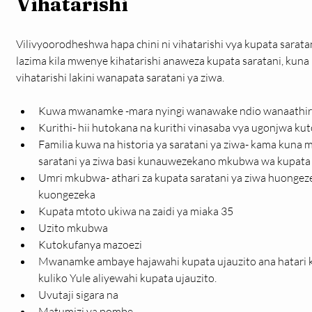
Vihatarishi 
Vilivyoorodheshwa hapa chini ni vihatarishi vya kupata saratani 
lazima kila mwenye kihatarishi anaweza kupata saratani, kun
vihatarishi lakini wanapata saratani ya ziwa.
Kuwa mwanamke -mara nyingi wanawake ndio wanaathir
Kurithi- hii hutokana na kurithi vinasaba vya ugonjwa ku
Familia kuwa na historia ya saratani ya ziwa- kama kuna 
saratani ya ziwa basi kunauwezekano mkubwa wa kupata 
Umri mkubwa- athari za kupata saratani ya ziwa huongezek
kuongezeka
Kupata mtoto ukiwa na zaidi ya miaka 35
Uzito mkubwa
Kutokufanya mazoezi
Mwanamke ambaye hajawahi kupata ujauzito ana hatari k
kuliko Yule aliyewahi kupata ujauzito.
Uvutaji sigara na
Matumizi ya pombe