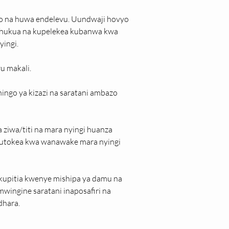
ho na huwa endelevu. Uundwaji hovyo 
 hukua na kupelekea kubanwa kwa 
yingi.
u makali.
ingo ya kizazi na saratani ambazo 
a ziwa/titi na mara nyingi huanza 
a hutokea kwa wanawake mara nyingi 
kupitia kwenye mishipa ya damu na 
mwingine saratani inaposafiri na 
dhara.