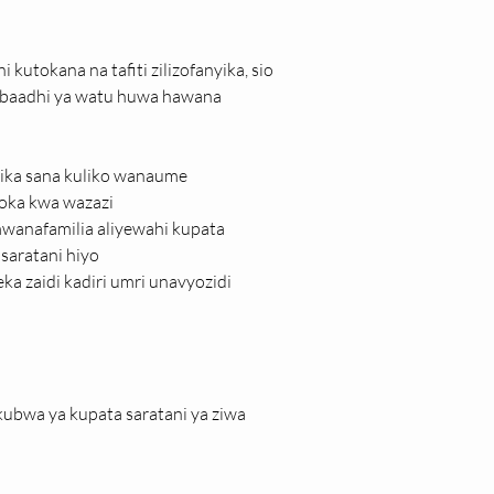
kutokana na tafiti zilizofanyika, sio 
a baadhi ya watu huwa hawana 
ika sana kuliko wanaume
toka kwa wazazi
mwanafamilia aliyewahi kupata 
saratani hiyo
a zaidi kadiri umri unavyozidi 
ubwa ya kupata saratani ya ziwa 