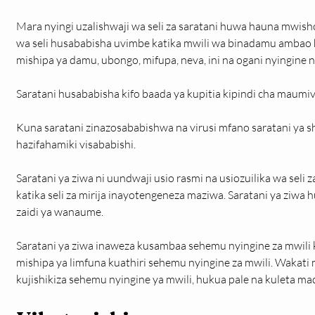
Mara nyingi uzalishwaji wa seli za saratani huwa hauna mwis
wa seli husababisha uvimbe katika mwili wa binadamu ambao
mishipa ya damu, ubongo, mifupa, neva, ini na ogani nyingine n
Saratani husababisha kifo baada ya kupitia kipindi cha maumiv
Kuna saratani zinazosababishwa na virusi mfano saratani ya sh
hazifahamiki visababishi.
Saratani ya ziwa ni uundwaji usio rasmi na usiozuilika wa seli z
katika seli za mirija inayotengeneza maziwa. Saratani ya ziw
zaidi ya wanaume.
Saratani ya ziwa inaweza kusambaa sehemu nyingine za mwili 
mishipa ya limfuna kuathiri sehemu nyingine za mwili. Wakati 
kujishikiza sehemu nyingine ya mwili, hukua pale na kuleta ma