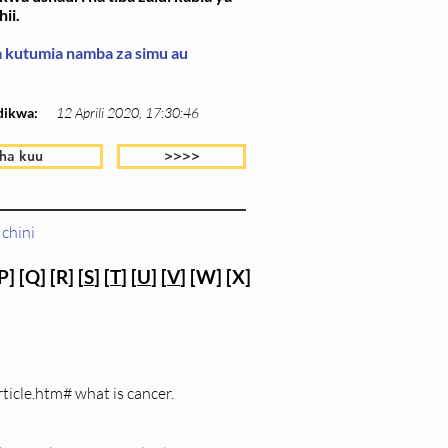
ii.
wa kutumia namba za simu au
dikwa:
12 Aprili 2020, 17:30:46
ha kuu
>>>>
chini
P] [Q] [R] [
S
] [
T
] [
U
] [
V
] [W] [X]
ticle.htm#
what is cancer.