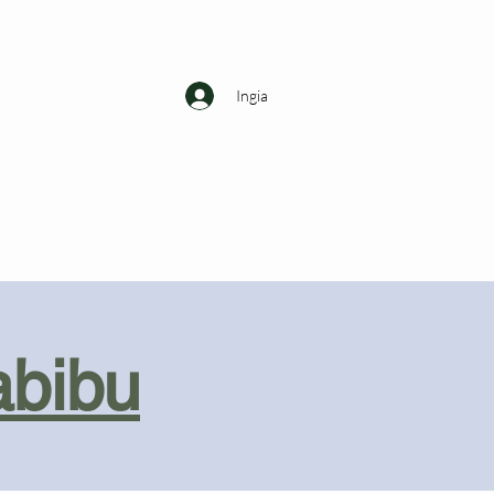
Ingia
abibu