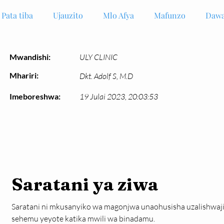
Pata tiba
Ujauzito
Mlo Afya
Mafunzo
Dawa
Mwandishi:
ULY CLINIC
Mhariri:
Dkt. Adolf S, M.D
Imeboreshwa:
19 Julai 2023, 20:03:53
Saratani ya ziwa
Saratani ni mkusanyiko wa magonjwa unaohusisha uzalishwaji wa
sehemu yeyote katika mwili wa binadamu.