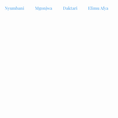
Nyumbani
Mgonjwa
Daktari
Elimu Afya