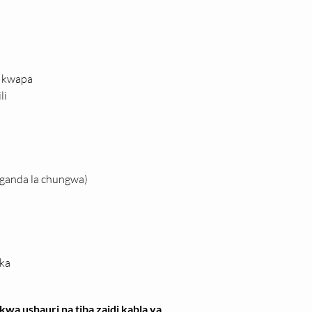
a kwapa
li
ganda la chungwa)
ika
wa ushauri na tiba zaidi kabla ya