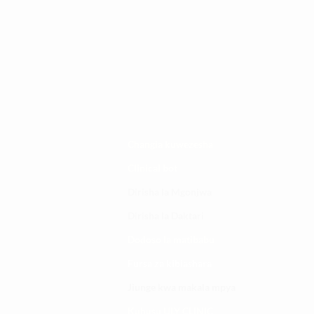
Changia kuwezesha
Clinical bot
Dirisha la Mgonjwa
Dirisha la Daktari
Dodoso la matibabu
Fursa za kibiashara
Jiunge kwa makala mpya
Kuhusu ULY CLINIC