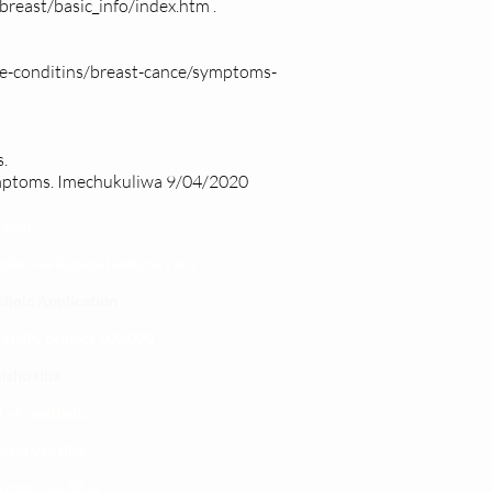
breast/basic_info/index.htm
.
se-conditins/breast-cance/symptoms-
.
mptoms.
Imechukuliwa 9/04/2020
 yetu
atibu wa kupata huduma zetu
linic Application
LINIC project 100,00
0
isho tiba
i ya matibabu
ushi vya tiba
kotoo vya Afya