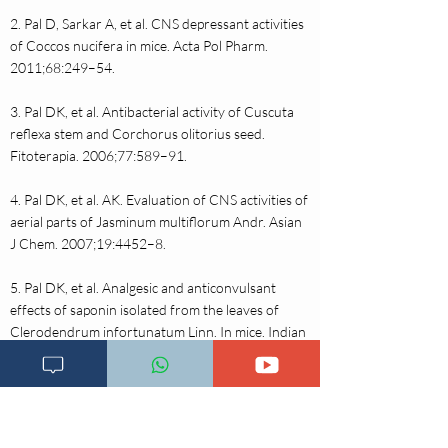
2. Pal D, Sarkar A, et al. CNS depressant activities
of Coccos nucifera in mice. Acta Pol Pharm.
2011;68:249–54.
3. Pal DK, et al. Antibacterial activity of Cuscuta
reflexa stem and Corchorus olitorius seed.
Fitoterapia. 2006;77:589–91.
4. Pal DK, et al. AK. Evaluation of CNS activities of
aerial parts of Jasminum multiflorum Andr. Asian
J Chem. 2007;19:4452–8.
5. Pal DK, et al. Analgesic and anticonvulsant
effects of saponin isolated from the leaves of
Clerodendrum infortunatum Linn. In mice. Indian
J Exp Biol. 2009;47:743–7.
6. Pal DK, et al. Analgesic and anticonvulsant
effects of saponin isolated from the stems of
Opuntia vulgaris Mill in mice. Euro Bull Drug Res.