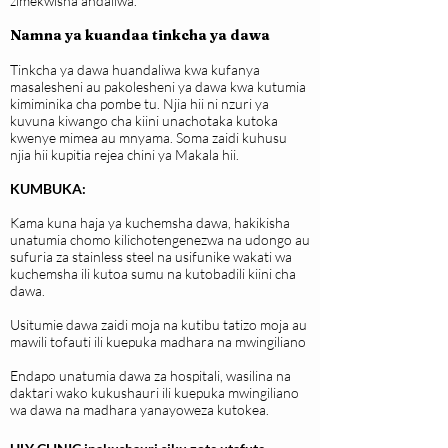
zimekwisha andaliwa.
Namna ya kuandaa tinkcha ya dawa
Tinkcha ya dawa huandaliwa kwa kufanya
masalesheni au pakolesheni ya dawa kwa kutumia
kimiminika cha pombe tu. Njia hii ni nzuri ya
kuvuna kiwango cha kiini unachotaka kutoka
kwenye mimea au mnyama. Soma zaidi kuhusu
njia hii kupitia rejea chini ya Makala hii.
KUMBUKA:
Kama kuna haja ya kuchemsha dawa, hakikisha
unatumia chomo kilichotengenezwa na udongo au
sufuria za stainless steel na usifunike wakati wa
kuchemsha ili kutoa sumu na kutobadili kiini cha
dawa.
Usitumie dawa zaidi moja na kutibu tatizo moja au
mawili tofauti ili kuepuka madhara na mwingiliano
Endapo unatumia dawa za hospitali, wasilina na
daktari wako kukushauri ili kuepuka mwingiliano
wa dawa na madhara yanayoweza kutokea.