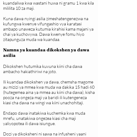
kuandaliwa kwa wastani huwa ni gramu 1 kwa kila
mililita 10 za maji.
Kuna dawa nyingi asilia zimeshatengenezwa na
kufungwa kwenye vifungashio vya karatasi
ambapo unaweza kutumia kirahisi kama majani ya
chai ya kuchovywa. Dawa kwenye fomu hiyo
zitapunguza muda wa kuandaa.
Namna ya kuandaa dikokshen ya dawa
asilia
Dikokshen hutumika kuvuna kiini cha dawa
ambacho hakiathiriwi na joto.
Ili kuandaa dikokshen ya dawa, chemsha magome
au mizizi ya mmea kwa muda wa dakika 15 hadi 60
(hutegemea aina ya mmea au kiini cha dawa), kisha
pooza na ongeza maji ya baridi ili kutengeneza
kiasi cha dawa na wingi wa kiini unachohitaji.
Endapo dawa inatakiwa kuchemka kwa muda
mrefu, unatakiwa ongezea kiasi cha maji
yaliyopotea ili dawa isiungue.
Dozi ya dikoksheni ni sawa na infusheni yaani