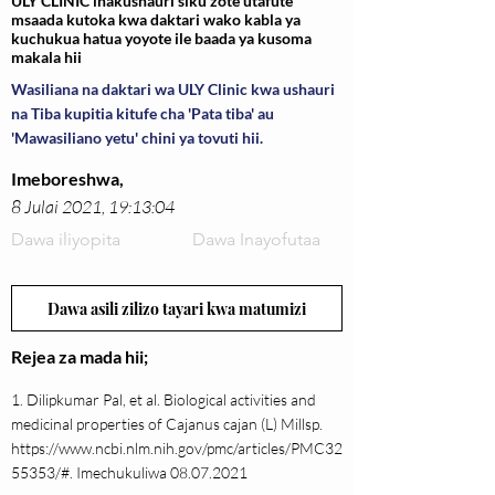
ULY CLINIC inakushauri siku zote utafute
msaada kutoka kwa daktari wako kabla ya
kuchukua hatua yoyote ile baada ya kusoma
makala hii
Wasiliana na daktari wa ULY Clinic kwa ushauri
na Tiba kupitia kitufe cha 'Pata tiba' au
'Mawasiliano yetu' chini ya tovuti hii.
Imeboreshwa,
8 Julai 2021, 19:13:04
Dawa iliyopita
Dawa Inayofutaa
Dawa asili zilizo tayari kwa matumizi
Rejea za mada hii;
1. Dilipkumar Pal, et al. Biological activities and
medicinal properties of Cajanus cajan (L) Millsp.
https://www.ncbi.nlm.nih.gov/pmc/articles/PMC32
55353/#.
Imechukuliwa
08.07.2021