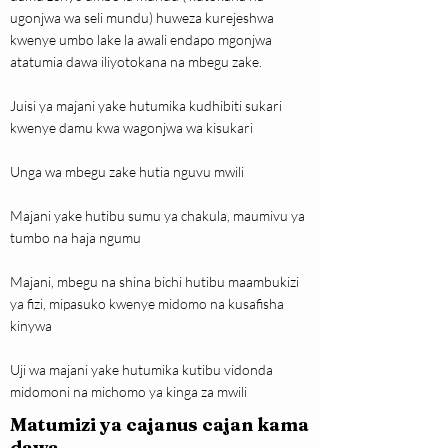
ugonjwa wa seli mundu) huweza kurejeshwa
kwenye umbo lake la awali endapo mgonjwa
atatumia dawa iliyotokana na mbegu zake.
Juisi ya majani yake hutumika kudhibiti sukari
kwenye damu kwa wagonjwa wa kisukari
Unga wa mbegu zake hutia nguvu mwili
Majani yake hutibu sumu ya chakula, maumivu ya
tumbo na haja ngumu
Majani, mbegu na shina bichi hutibu maambukizi
ya fizi, mipasuko kwenye midomo na kusafisha
kinywa
Uji wa majani yake hutumika kutibu vidonda
midomoni na michomo ya kinga za mwili
Matumizi ya cajanus cajan kama
dawa