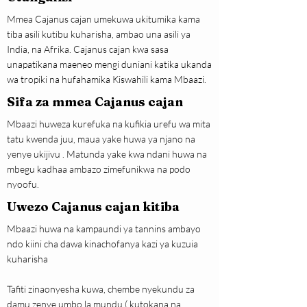
Mmea Cajanus cajan umekuwa ukitumika kama
tiba asili kutibu kuharisha, ambao una asili ya
India, na Afrika. Cajanus cajan kwa sasa
unapatikana maeneo mengi duniani katika ukanda
wa tropiki na hufahamika Kiswahili kama Mbaazi.
Sifa za mmea Cajanus cajan
Mbaazi huweza kurefuka na kufikia urefu wa mita
tatu kwenda juu, maua yake huwa ya njano na
yenye ukijivu . Matunda yake kwa ndani huwa na
mbegu kadhaa ambazo zimefunikwa na podo
nyoofu.
Uwezo Cajanus cajan kitiba
Mbaazi huwa na kampaundi ya tannins ambayo
ndo kiini cha dawa kinachofanya kazi ya kuzuia
kuharisha
Tafiti zinaonyesha kuwa, chembe nyekundu za
damu zenye umbo la mundu ( kutokana na