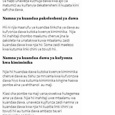
ya hapo unaweza kuchuja dawa kwa ajili ya
matumizi au kuifanyia dekatensheni ili kupata kiini
safi cha dawa.
Namna ya kuandaa pakolesheni ya dawa
Hii ni njia maarufu ya kuandaa tinkcha ya dawa au
kufyonza dawa kutoka kwenye kimiminika. Njia
hii inahitaji chombo maalumu chenye jina la
pakoleta na unatakiwa kuwa mtaalamu zaidi
kuandaa dawa kwa njia hii. Soma zaidi maelezo
kwa kutumia linki chini ya tovuti hii.
Namna ya kuandaa dawa ya kufyonza
kwa kimiminika
Njia hii huandaa dawa kutoka kwenye kimiminika
chenye dawa au tishu za mnyama kwa kufyonzwa
dawa hiyo kwa kutumia kimiminika kingine haswa
pombe aina ya ehthanol au maji.
Kiasi cha pombe na maji yanayowekwa hutegemea
aina ya dawa. Njia hii inahitaji uwe mtaalamu wa
kuandaa dawa, unaweza kujifunza zaidi namna ya
kuandaa dawa kwa njia hii kupitia linki chini ya
tovuti hii au tumia dawa ambazo tayari