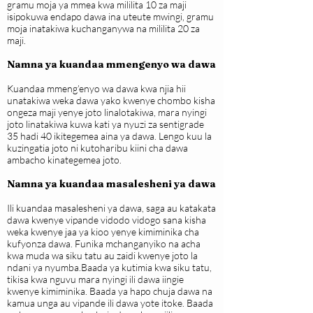
gramu moja ya mmea kwa mililita 10 za maji
isipokuwa endapo dawa ina uteute mwingi, gramu
moja inatakiwa kuchanganywa na mililita 20 za
maji.
Namna ya kuandaa mmengenyo wa dawa
Kuandaa mmeng’enyo wa dawa kwa njia hii
unatakiwa weka dawa yako kwenye chombo kisha
ongeza maji yenye joto linalotakiwa, mara nyingi
joto linatakiwa kuwa kati ya nyuzi za sentigrade
35 hadi 40 ikitegemea aina ya dawa. Lengo kuu la
kuzingatia joto ni kutoharibu kiini cha dawa
ambacho kinategemea joto.
Namna ya kuandaa masalesheni ya dawa
Ili kuandaa masalesheni ya dawa, saga au katakata
dawa kwenye vipande vidodo vidogo sana kisha
weka kwenye jaa ya kioo yenye kimiminika cha
kufyonza dawa. Funika mchanganyiko na acha
kwa muda wa siku tatu au zaidi kwenye joto la
ndani ya nyumba.Baada ya kutimia kwa siku tatu,
tikisa kwa nguvu mara nyingi ili dawa iingie
kwenye kimiminika. Baada ya hapo chuja dawa na
kamua unga au vipande ili dawa yote itoke. Baada