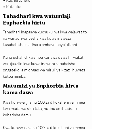
• Kuchefuchefu
• Kutapika
Tahadhari kwa watumiaji
Euphorbia hirta
Tahadhari inapaswa kuchukuliwa kwa wajawazito
na wanaonyonyesha kwa kuwa inaweza
kusababisha madhara ambayo hayajulikani.
Kuna ushahidi kwamba kunywa dawa hii wakati
wa ujauzito kwa kuwa inaweza sababaisha
ongezeko la mjongeo wa misuli ya kizazi, huweza
kutoa mimba.
Matumizi ya Euphorbia hirta
kama dawa
Kwa kunywa gramu 100 za dikoksheni ya mmea
kwa muda wa siku tatu, hutibu amibiasis au
kuharisha damu.
Kwa kunywa gramu 100 za dikoksheni ya mmea