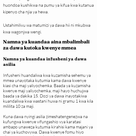
huondoa kushikwa na pumu ya kifua kwa kutanua
kipenyo cha njia ya hewa.
Ustahimilivu wa matumizi ya dawa hii ni mkubwa
kwa wagonjwa wengi.
Namna ya kuandaa aina mbalimbali
za dawa kutoka kwenye mmea
Namna ya kuandaa infusheni ya dawa
asilia
Infusheni huandaliwa kwa kuzamisha sehemu ya
mmea unayotaka kutumia kama dawa kwenye
kiasi cha maji yaliyochemka. Baada ya kuzamisha
kwenye maji yaliyochemka, maji hayo huchujwa
baada ya dakika 15. Dozi ya dawa inayotakiwa
kuandaliwa kwa wastani huwa ni gramu 1 kwa kila
mililita 10 za maji.
Kuna dawa nyingi asilia zimeshatengenezwa na
kufungwa kwenye vifungashio vya karatasi
ambapo unaweza kutumia kirahisi kama majani ya
chai ya kuchovywa. Dawa kwenye fomu hiyo