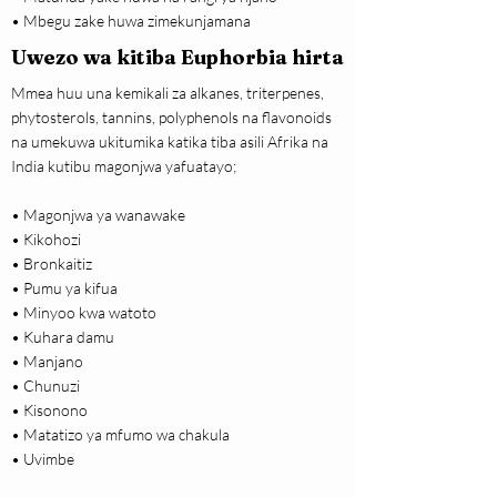
• Mbegu zake huwa zimekunjamana
Uwezo wa kitiba Euphorbia hirta
Mmea huu una kemikali za alkanes, triterpenes,
phytosterols, tannins, polyphenols na flavonoids
na umekuwa ukitumika katika tiba asili Afrika na
India kutibu magonjwa yafuatayo;
• Magonjwa ya wanawake
• Kikohozi
• Bronkaitiz
• Pumu ya kifua
• Minyoo kwa watoto
• Kuhara damu
• Manjano
• Chunuzi
• Kisonono
• Matatizo ya mfumo wa chakula
• Uvimbe