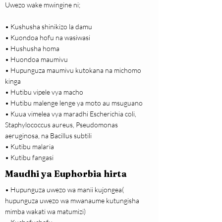
Uwezo wake mwingine ni;
• Kushusha shinikizo la damu
• Kuondoa hofu na wasiwasi
• Hushusha homa
• Huondoa maumivu
• Hupunguza maumivu kutokana na michomo
kinga
• Hutibu vipele vya macho
• Hutibu malenge lenge ya moto au msuguano
• Kuua vimelea vya maradhi Escherichia coli,
Staphylococcus aureus, Pseudomonas
aeruginosa, na Bacillus subtili
• Kutibu malaria
• Kutibu fangasi
Maudhi ya Euphorbia hirta
• Hupunguza uwezo wa manii kujongea(
hupunguza uwezo wa mwanaume kutungisha
mimba wakati wa matumizi)