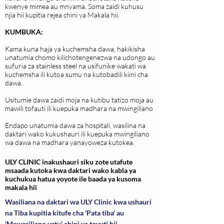
kwenye mimea au mnyama. Soma zaidi kuhusu
njia hii kupitia rejea chini ya Makala hii.
KUMBUKA:
Kama kuna haja ya kuchemsha dawa, hakikisha
unatumia chomo kilichotengenezwa na udongo au
sufuria za stainless steel na usifunike wakati wa
kuchemsha ili kutoa sumu na kutobadili kiini cha
dawa.
Usitumie dawa zaidi moja na kutibu tatizo moja au
mawili tofauti ili kuepuka madhara na mwingiliano
Endapo unatumia dawa za hospitali, wasilina na
daktari wako kukushauri ili kuepuka mwingiliano
wa dawa na madhara yanayoweza kutokea.
ULY CLINIC inakushauri siku zote utafute
msaada kutoka kwa daktari wako kabla ya
kuchukua hatua yoyote ile baada ya kusoma
makala hii
Wasiliana na daktari wa ULY Clinic kwa ushauri
na Tiba kupitia kitufe cha 'Pata tiba' au
'Mawasiliano yetu' chini ya tovuti hii.