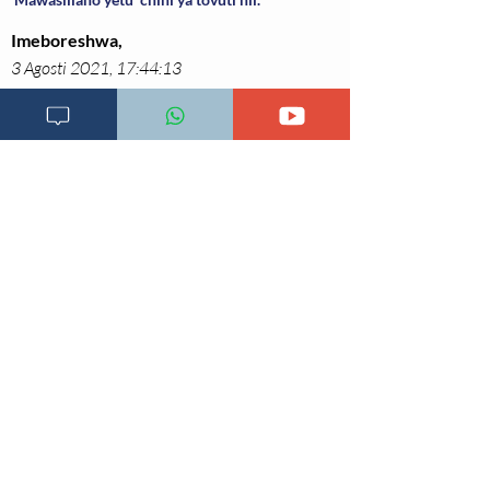
Imeboreshwa,
3 Agosti 2021, 17:44:13
Dawa iliyopita
Dawa Inayofutaa
Dawa asili zilizo tayari kwa matumizi
Rejea za mada hii;
1. Euphorbia hirta.
https://plants.ces.ncsu.edu/plants/euphorbia-
hirta/.
Imechukuliwa
03.08.2021
2. Sunil Kumar, et al. Euphorbia hirta: Its
chemistry, traditional and medicinal uses, and
pharmacological activities.
https://www.ncbi.nlm.nih.gov/pmc/articles/PMC32
49903/.
Imechukuliwa
03.08.2021