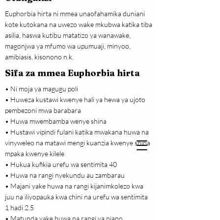
Euphorbia hirta ni mmea unaofahamika duniani
kote kutokana na uwezo wake mkubwa katika tiba
asilia, haswa kutibu matatizo ya wanawake,
magonjwa ya mfumo wa upumuaji, minyoo,
amibiasis, kisonono n.k.
Sifa za mmea Euphorbia hirta
• Ni moja ya magugu poli
• Huweza kustawi kwenye hali ya hewa ya ujoto
pembezoni mwa barabara
• Huwa mwembamba wenye shina
• Hustawi vipindi fulani katika mwakana huwa na
vinyweleo na matawi mengi kuanzia kwenye shina
mpaka kwenye kilele
• Hukua kufikia urefu wa sentimita 40
• Huwa na rangi nyekundu au zambarau
• Majani yake huwa na rangi kijanimkolezo kwa
juu na iliyopauka kwa chini na urefu wa sentimita
1 hadi 2.5
• Matunda yake huwa na rangi ya njano