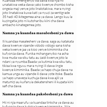
Kuandaa mmeng’enyo wa dawa kwa njia hii
unatakiwa weka dawa yako kwenye chombo kisha
ongeza maji yenye joto linalotakiwa, mara nyingi
joto linatakiwa kuwa kati ya nyuzi za sentigrade
35 hadi 40 ikitegemea aina ya dawa. Lengo kuu la
kuzingatia joto ni kutoharibu kiini cha dawa
ambacho kinategemea joto.
Namna ya kuandaa masalesheni ya dawa
Ili kuandaa masalesheni ya dawa, saga au katakata
dawa kwenye vipande vidodo vidogo sana kisha
weka kwenye jaa ya kioo yenye kimiminika cha
kufyonza dawa. Funika mchanganyiko na acha
kwa muda wa siku tatu au zaidi kwenye joto la
ndani ya nyumba.Baada ya kutimia kwa siku tatu,
tikisa kwa nguvu mara nyingi ili dawa iingie
kwenye kimiminika. Baada ya hapo chuja dawa na
kamua unga au vipande ili dawa yote itoke. Baada
ya hapo unaweza kuchuja dawa kwa ajili ya
matumizi au kuifanyia dekatensheni ili kupata kiini
safi cha dawa.
Namna ya kuandaa pakolesheni ya dawa
Hii ni njia maarufu ya kuandaa tinkcha ya dawa au
kufyonza dawa kutoka kwenye kimiminika. Njia