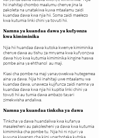
hii inahitaji chombo maalumu chenye jina la
pakoleta na unatakiwa kuwa mtaalamu zaidi
kuandaa dawa kwa njia hii. Soma zaidi maelezo
kwa kutumia linki chini ya tovuti hii.
Namna ya kuandaa dawa ya kufyonza
kwa kimiminika
Njia hii huandaa dawa kutoka kwenye kimiminika
chenye dawa au tishu za mnyama kwa kufyonzwa
dawa hiyo kwa kutumia kimiminika kingine haswa
pombe aina ya ehthanol au maji.
Kiasi cha pombe na maji yanayowekwa hutegemea
aina ya dawa. Njia hii inahitaji uwe mtaalamu wa
kuandaa dawa, unaweza kujifunza zaidi namna ya
kuandaa dawa kwa njia hii kupitia linki chini ya
tovuti hii au tumia dawa ambazo tayari
zimekwisha andaliwa.
Namna ya kuandaa tinkcha ya dawa
Tinkcha ya dawa huandaliwa kwa kufanya
masalesheni au pakolesheni ya dawa kwa kutumia
kimiminika cha pombe tu. Njia hii ni nzuri ya
kuvuna kiwango cha kiini unachotaka kutoka