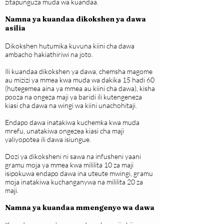
zitapunguza muda wa kuandaa.
Namna ya kuandaa dikokshen ya dawa
asilia
Dikokshen hutumika kuvuna kiini cha dawa
ambacho hakiathiriwi na joto.
Ili kuandaa dikokshen ya dawa, chemsha magome
au mizizi ya mmea kwa muda wa dakika 15 hadi 60
(hutegemea aina ya mmea au kiini cha dawa), kisha
pooza na ongeza maji ya baridi ili kutengeneza
kiasi cha dawa na wingi wa kiini unachohitaji.
Endapo dawa inatakiwa kuchemka kwa muda
mrefu, unatakiwa ongezea kiasi cha maji
yaliyopotea ili dawa isiungue.
Dozi ya dikoksheni ni sawa na infusheni yaani
gramu moja ya mmea kwa mililita 10 za maji
isipokuwa endapo dawa ina uteute mwingi, gramu
moja inatakiwa kuchanganywa na mililita 20 za
maji.
Namna ya kuandaa mmengenyo wa dawa