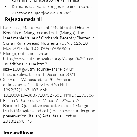
Kuimarisha afya ya kongosho pamoja kuzuia 
kupatwa na ugonjwa wa kisukari
Rejea za mada hii
Lauricella, Marianna et al. “Multifaceted Health
Benefits of Mangifera indica L. (Mango): The
Inestimable Value of Orchards Recently Planted in
Sicilian Rural Areas.” Nutrients vol. 9,5 525. 20
May. 2017, doi:10.3390/nu9050525
Mango, nutritional value.
https://www.nutritionvalue.org/Mangos%2C_raw
_nutritional_value.html?
size=100+g&utm_source=share-by-url
.
Imechukuliwa tarehe 1 December 2021
Shahidi F, Wanasundara PK. Phenolic
antioxidants. Crit Rev Food Sci Nutr.
1992;32(1):67-103. doi:
10.1080/10408399209527581. PMID:
1290586
.
Farina V., Corona O., Mineo V., D’Asaro A.,
Barone F. Qualitative characteristics of Mango
fruits (Mangifera indica L.), which have undergone
preservation (Italian) Acta Italus Hortus.
2013;12:70–73.
Imeandikwa;