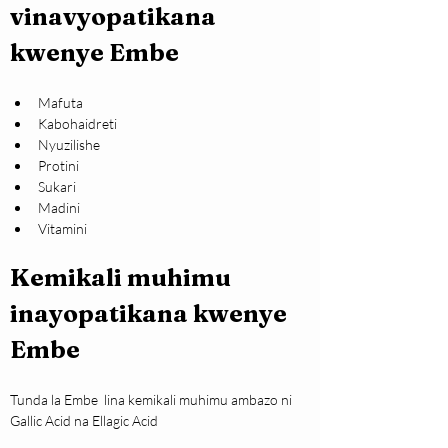
vinavyopatikana 
kwenye Embe
Mafuta
Kabohaidreti
Nyuzilishe 
Protini
Sukari
Madini
Vitamini
Kemikali muhimu 
inayopatikana kwenye 
Embe
Tunda la Embe  lina kemikali muhimu ambazo ni  
Gallic Acid na Ellagic Acid