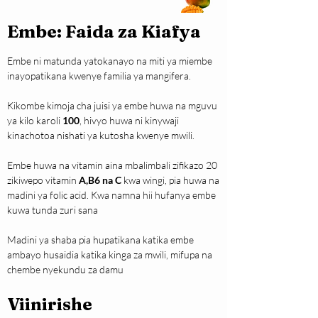
Embe: Faida za Kiafya
Embe ni matunda yatokanayo na miti ya miembe 
inayopatikana kwenye familia ya mangifera.
Kikombe kimoja cha juisi ya embe huwa na mguvu 
ya kilo karoli 
100
, hivyo huwa ni kinywaji 
kinachotoa nishati ya kutosha kwenye mwili.
Embe huwa na vitamin aina mbalimbali zifikazo 20 
zikiwepo vitamin 
A,B6 na C
 kwa wingi, pia huwa na 
madini ya folic acid. Kwa namna hii hufanya embe 
kuwa tunda zuri sana
Madini ya shaba pia hupatikana katika embe 
ambayo husaidia katika kinga za mwili, mifupa na 
chembe nyekundu za damu
Viinirishe 