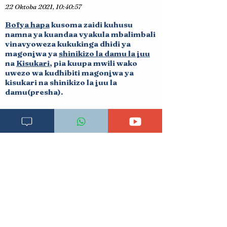
22 Oktoba 2021, 10:40:57
Bofya hapa
k
usoma zaidi kuhusu
namna ya kuandaa vyakula mbalimbali
vinavyoweza kukukinga dhid
i ya
magonjwa ya
shinikizo la damu la juu
na
Kisukari
, pia kuupa mwili wako
uwez
o wa kudhib
iti magonjwa ya
kisukari na shinikizo la juu la
damu(presha).
ULY CLINIC inakushauri siku zote
uwasiliane na daktari wako kwa
ushauri na tiba zaidi kabla ya kuchukua
hatua yoyote ile ya kiafya baada ya
kusoma makala hii.
Wasiliana na daktari wa ulyclinic kwa
ushauri zaidi na tiba kwa kutumia
namba za simu au kubonyeza link
ya
Pata Tiba
chini ya tovuti hii