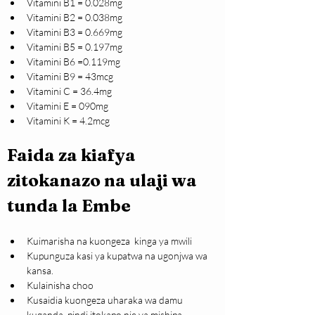
Vitamini B1 = 0.028mg 
Vitamini B2 = 0.038mg
Vitamini B3 = 0.669mg
Vitamini B5 = 0.197mg
Vitamini B6 =0.119mg
Vitamini B9 = 43mcg
Vitamini C = 36.4mg
Vitamini E = 090mg
Vitamini K = 4.2mcg
Faida za kiafya 
zitokanazo na ulaji wa 
tunda la Embe
Kuimarisha na kuongeza  kinga ya mwili
Kupunguza kasi ya kupatwa na ugonjwa wa 
kansa.
Kulainisha choo
Kusaidia kuongeza uharaka wa damu 
kuganda  pindi itokapo nje ya mishipa