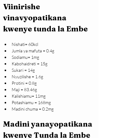
Viinirishe 
vinavyopatikana 
kwenye tunda la Embe
Nishati= 60kcl 
Jumla ya mafuta = 0.4g
Sodiamu= 1mg
Kabohaidreti = 15g
Sukari = 14g
Nyuzilishe = 1.6g
Protini = 0.8g
Maji = 83.46g
Kalishiamu= 11mg
Potashiamu = 168mg
Madini chuma = 0.2mg
Madini yanayopatikana 
kwenye Tunda la Embe 