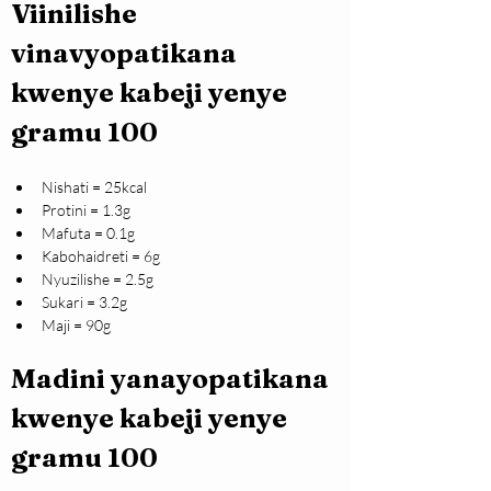
Viinilishe 
vinavyopatikana 
kwenye kabeji yenye 
gramu 100
Nishati = 25kcal
Protini = 1.3g
Mafuta = 0.1g
Kabohaidreti = 6g
Nyuzilishe = 2.5g
Sukari = 3.2g
Maji = 90g
Madini yanayopatikana 
kwenye kabeji yenye 
gramu 100