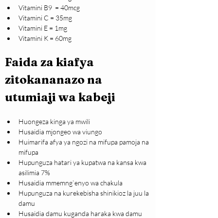
Vitamini B9  = 40mcg
Vitamini C = 35mg
Vitamini E = 1mg
Vitamini K = 60mg
Faida za kiafya  
zitokananazo na 
utumiaji wa kabeji
Huongeza kinga ya mwili
Husaidia mjongeo wa viungo
Huimarifa afya ya ngozi na mifupa pamoja na 
mifupa
Hupunguza hatari ya kupatwa na kansa kwa 
asilimia 7%
Husaidia mmemng`enyo wa chakula
Hupunguza na kurekebisha shinikioz la juu la 
damu
Husaidia damu kuganda haraka kwa damu 