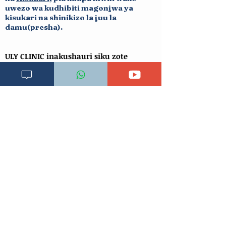
uwez
o wa kudhib
iti magonjwa ya
kisukari na shinikizo la juu la
damu(presha).
ULY CLINIC inakushauri siku zote
uwasiliane na daktari wako kwa
ushauri na tiba zaidi kabla ya kuchukua
hatua yoyote ile ya kiafya baada ya
kusoma makala hii.
Wasiliana na daktari wa ulyclinic kwa
ushauri zaidi na tiba kwa kutumia
namba za simu au kubonyeza link
ya
Pata Tiba
chini ya tovuti hii
Changia kuwezesha
Clinical bot
Dirisha la Mgonjwa