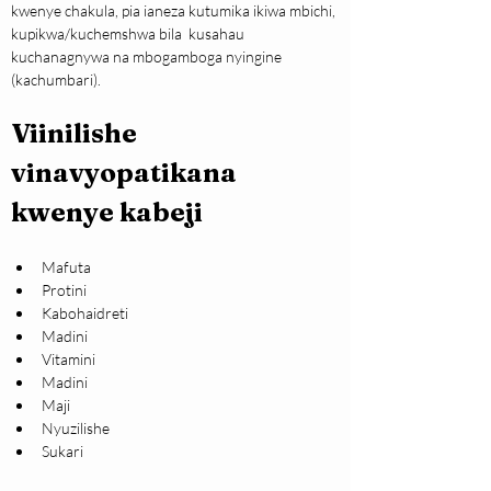
kwenye chakula, pia ianeza kutumika ikiwa mbichi, 
kupikwa/kuchemshwa bila  kusahau 
kuchanagnywa na mbogamboga nyingine 
(kachumbari).
Viinilishe 
vinavyopatikana 
kwenye kabeji
Mafuta
Protini
Kabohaidreti
Madini
Vitamini
Madini
Maji
Nyuzilishe
Sukari