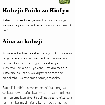
Kabeji: Faida za Kiafya
Kabeji ni mmea kwenye kundi la mbogamboga 
wenye sifa ya kuwa na kiasi kikubwa cha vitamin C 
na K
Aina za kabeji
Kuna aina kadhaa za kabeji na hiyo ni kutokana na 
rangi zake ambazo ni nyeupe, kijani na nyekundu. 
katika mkala hii tutazungumzia kabeji ya 
kijani/nyeupe, aina hii ya kabeji imekua maarufu 
kutokana na urahisi wa kupatikana maeneo 
mabalimbali ya mshamba pamoja masoko. 
Zao hili limethibitishwa na mashirika mengi ya 
vyakula kuwa linafaa kwa matumizi ya binadamu 
na ni salama kwa afya. Kabeji inaweza tumiwa kwa 
namna mbalimbali mfano kama mboga, kiungo 