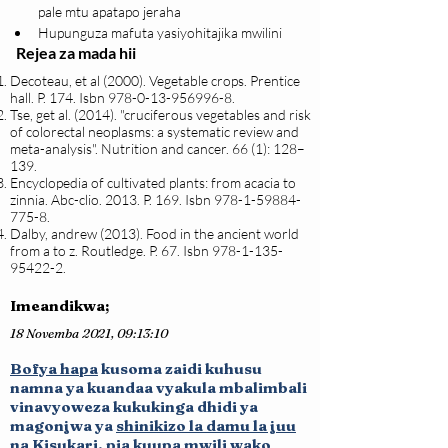
pale mtu apatapo jeraha
Hupunguza mafuta yasiyohitajika mwilini
Rejea za mada hii
Decoteau, et al (2000). Vegetable crops. Prentice
hall. P. 174. Isbn
978-0-13-956996-8
.
Tse, get al. (2014). "cruciferous vegetables and risk
of colorectal neoplasms: a systematic review and
meta-analysis". Nutrition and cancer. 66 (1): 128–
139.
Encyclopedia of cultivated plants: from acacia to
zinnia. Abc-clio. 2013. P. 169. Isbn
978-1-59884-
775-8
.
Dalby, andrew (2013). Food in the ancient world
from a to z. Routledge. P. 67. Isbn
978-1-135-
95422-2
.
Imeandikwa;
18 Novemba 2021, 09:13:10
Bofya hapa
k
usoma zaidi kuhusu
namna ya kuandaa vyakula mbalimbali
vinavyoweza kukukinga dhid
i ya
magonjwa ya
shinikizo la damu la juu
na
Kisukari
, pia kuupa mwili wako