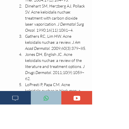
Dinehart SM, Herzberg AJ, Pollack 
SV. Acne keloidalis nuchae: 
treatment with carbon dioxide 
laser vaporization. 
J Dermatol Surg 
Oncol.
 1990;16(11):1081–4.
Gathers RC, Lim HW. Acne 
keloidalis nuchae: a review. 
J Am 
Acad Dermatol.
 2009;60(3):379–85.
Jones DH, English JC. Acne 
keloidalis nuchae: a review of the 
literature and treatment options. 
J 
Drugs Dermatol.
 2011;10(9):1059–
62.
LoPresti P, Papa CM. Acne 
keloidalis nuchae in black men: a 
role for early surgical intervention. 
Arch Dermatol.
 1981;117(2):122–5.
Ogunbiyi A. Acne keloidalis 
nuchae: prevalence, impact, and 
management challenges. 
Clin 
Cosmet Investig 