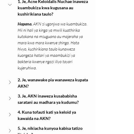
1. Je, Acne Keloidalis Nuchae inaweza 
kuambukiza kwa kugusana au 
kushirikiana taulo?
Hapana.
 AKN si ugonjwa wa kuambukiza. 
Hii ni hali ya kinga ya mwili kuathirika 
kutokana na msuguano au majeraha ya 
mara kwa mara kwenye shingo. Hata 
hivyo, kushirikiana taulo kunaweza 
kuongeza hatari ya maambukizi ya 
bakteria kwenye ngozi iliyo tayari 
kujeruhiwa.
2. Je, wanawake pia wanaweza kupata 
AKN?
3. Je, AKN inaweza kusababisha 
saratani au madhara ya kudumu?
4. Kuna tofauti kati ya keloid ya 
kawaida na AKN?
5. Je, nikiacha kunyoa kabisa tatizo 