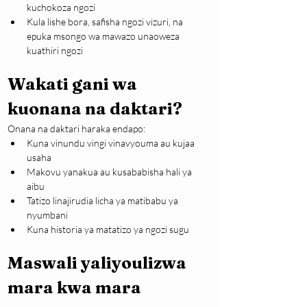
kuchokoza ngozi
Kula lishe bora, safisha ngozi vizuri, na 
epuka msongo wa mawazo unaoweza 
kuathiri ngozi
Wakati gani wa 
kuonana na daktari?
Onana na daktari haraka endapo:
Kuna vinundu vingi vinavyouma au kujaa 
usaha
Makovu yanakua au kusababisha hali ya 
aibu
Tatizo linajirudia licha ya matibabu ya 
nyumbani
Kuna historia ya matatizo ya ngozi sugu
Maswali yaliyoulizwa 
mara kwa mara