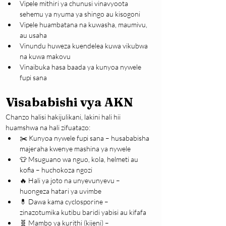
Vipele mithiri ya chunusi vinavyoota 
sehemu ya nyuma ya shingo au kisogoni
Vipele huambatana na kuwasha, maumivu, 
au usaha
Vinundu huweza kuendelea kuwa vikubwa 
na kuwa makovu
Vinaibuka hasa baada ya kunyoa nywele 
fupi sana
Visababishi vya AKN
Chanzo halisi hakijulikani, lakini hali hii 
huamshwa na hali zifuatazo:
✂️ Kunyoa nywele fupi sana – husababisha 
majeraha kwenye mashina ya nywele
👕 Msuguano wa nguo, kola, helmeti au 
kofia – huchokoza ngozi
🔥 Hali ya joto na unyevunyevu – 
huongeza hatari ya uvimbe
💊 Dawa kama cyclosporine – 
zinazotumika kutibu baridi yabisi au kifafa
🧬 Mambo ya kurithi (kijeni) – 