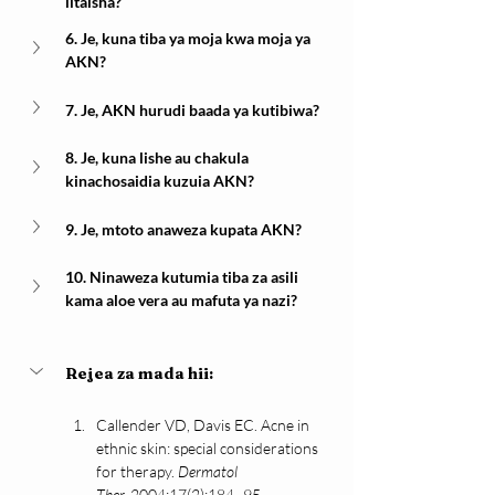
litaisha?
6. Je, kuna tiba ya moja kwa moja ya 
AKN?
7. Je, AKN hurudi baada ya kutibiwa?
8. Je, kuna lishe au chakula 
kinachosaidia kuzuia AKN?
9. Je, mtoto anaweza kupata AKN?
10. Ninaweza kutumia tiba za asili 
kama aloe vera au mafuta ya nazi?
Rejea za mada hii:
Callender VD, Davis EC. Acne in 
ethnic skin: special considerations 
for therapy. 
Dermatol 
Ther.
 2004;17(2):184–95.