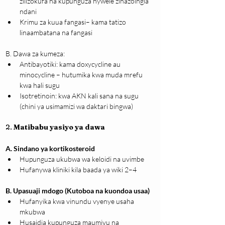
zilizokufa na kupunguza nywele zinazoingia 
ndani
Krimu za kuua fangasi– kama tatizo 
linaambatana na fangasi
B. Dawa za kumeza:
Antibayotiki: kama doxycycline au 
minocycline – hutumika kwa muda mrefu 
kwa hali sugu
Isotretinoin: kwa AKN kali sana na sugu 
(chini ya usimamizi wa daktari bingwa)
2. 
Matibabu yasiyo ya dawa
A. Sindano ya kortikosteroid
Hupunguza ukubwa wa keloidi na uvimbe
Hufanywa kliniki kila baada ya wiki 2–4
B. Upasuaji mdogo (Kutoboa na kuondoa usaa)
Hufanyika kwa vinundu vyenye usaha 
mkubwa
Husaidia kupunguza maumivu na 