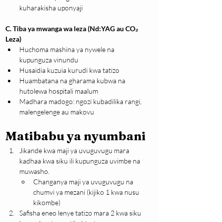
kuharakisha uponyaji
C. Tiba ya mwanga wa leza (Nd:YAG au CO₂ 
Leza)
Huchoma mashina ya nywele na 
kupunguza vinundu
Husaidia kuzuia kurudi kwa tatizo
Huambatana na gharama kubwa na 
hutolewa hospitali maalum
Madhara madogo: ngozi kubadilika rangi, 
malengelenge au makovu
Matibabu ya nyumbani
Jikande kwa maji ya uvuguvugu mara 
kadhaa kwa siku ili kupunguza uvimbe na 
muwasho.
Changanya maji ya uvuguvugu na 
chumvi ya mezani (kijiko 1 kwa nusu 
kikombe)
Safisha eneo lenye tatizo mara 2 kwa siku 