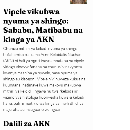
Vipele vikubwa
nyuma ya shingo:
Sababu, Matibabu na
kinga ya AKN
Chunusi mithiri ya keloidi nyuma ya shingo 
hufahamika pia kama Acne Keloidalis Nuchae 
(AKN) ni hali ya ngozi inayoambatana na vipele 
vidogo vinavyofanana na chunusi vinavyoota 
kwenye mashina ya nywele, hasa nyuma ya 
shingo au kisogoni. Vipele hivi huweza kukua na 
kuungana, hatimaye kuwa makovu makubwa 
mithiri ya keloidi. Ingawa huitwa "keloidalis", 
vipimo vya histolojia huonyesha kuwa si keloidi 
halisi, bali ni muitikio wa kinga ya mwili dhidi ya 
majeraha au msuguano wa ngozi.
Dalili za AKN