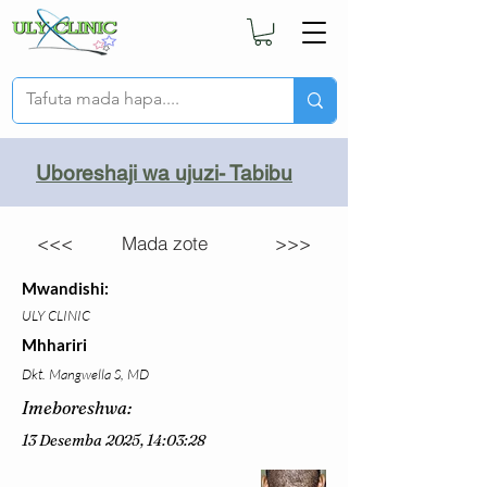
Uboreshaji wa ujuzi- Tabibu
<<<
Mada zote
>>>
Mwandishi:
ULY CLINIC
Mhhariri
Dkt. Mangwella S, MD
Imeboreshwa:
13 Desemba 2025, 14:03:28