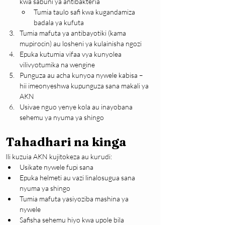
kwa sabuni ya antibakteria
Tumia taulo safi kwa kugandamiza 
badala ya kufuta
Tumia mafuta ya antibayotiki (kama 
mupirocin) au losheni ya kulainisha ngozi
Epuka kutumia vifaa vya kunyolea 
vilivyotumika na wengine
Punguza au acha kunyoa nywele kabisa – 
hii imeonyeshwa kupunguza sana makali ya 
AKN
Usivae nguo yenye kola au inayobana 
sehemu ya nyuma ya shingo
Tahadhari na kinga
Ili kuzuia AKN kujitokeza au kurudi:
Usikate nywele fupi sana
Epuka helmeti au vazi linalosugua sana 
nyuma ya shingo
Tumia mafuta yasiyoziba mashina ya 
nywele
Safisha sehemu hiyo kwa upole bila 