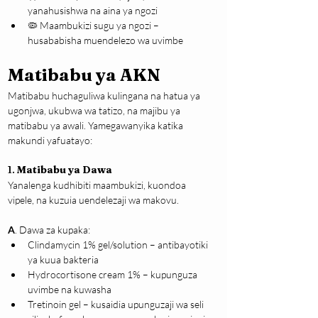
yanahusishwa na aina ya ngozi
🦠 Maambukizi sugu ya ngozi – 
husababisha muendelezo wa uvimbe
Matibabu ya AKN
Matibabu huchaguliwa kulingana na hatua ya 
ugonjwa, ukubwa wa tatizo, na majibu ya 
matibabu ya awali. Yamegawanyika katika 
makundi yafuatayo:
1. 
Matibabu ya Dawa
Yanalenga kudhibiti maambukizi, kuondoa 
vipele, na kuzuia uendelezaji wa makovu.
A
. Dawa za kupaka:
Clindamycin 1% gel/solution – antibayotiki 
ya kuua bakteria
Hydrocortisone cream 1% – kupunguza 
uvimbe na kuwasha
Tretinoin gel – kusaidia upunguzaji wa seli 