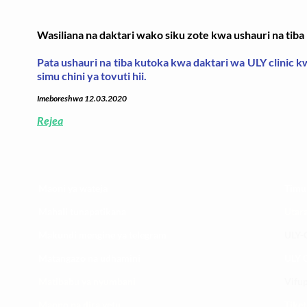
Wasiliana na daktari wako siku zote kwa ushauri na tib
Pata ushauri na tiba kutoka kwa daktari wa ULY clinic 
simu chini ya tovuti hii.
Imeboreshwa 12.03.2020
Rejea
Maoni ya wateja
Timu
Mahali tunapatikana
Utar
Makundi mengine ya
telegram
ULY-C
Matangazo na udhamini
ULY C
​Matibabu ya nyumbani
Vifup
Maono na dira yetu
Tiket