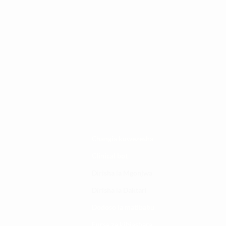
Changia kuwezesha
Clinical bot
Dirisha la Mgonjwa
Dirisha la Daktari
Dodoso la matibabu
Fursa za kibiashara