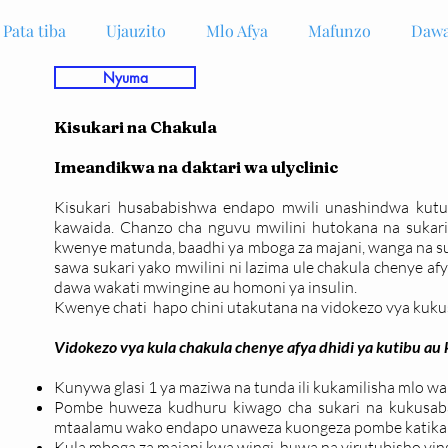
Pata tiba
Ujauzito
Mlo Afya
Mafunzo
Dawa
Nyuma
Kisukari na Chakula
Imeandikwa na daktari wa ulyclinic
Kisukari husababishwa endapo mwili unashindwa kutum
kawaida. Chanzo cha nguvu mwilini hutokana na sukari 
kwenye matunda, baadhi ya mboga za majani, wanga na suk
sawa sukari yako mwilini ni lazima ule chakula chenye afy
dawa wakati mwingine au homoni ya insulin.
Kwenye chati hapo chini utakutana na vidokezo vya kuku
Vidokezo vya kula chakula chenye afya dhidi ya kutibu au 
Kunywa glasi 1 ya maziwa na tunda ili kukamilisha mlo w
Pombe huweza kudhuru kiwago cha sukari na kukusaba
mtaalamu wako endapo unaweza kuongeza pombe katika m
Kula mboga za majani kwa wingi, huwa na virutubisho vin