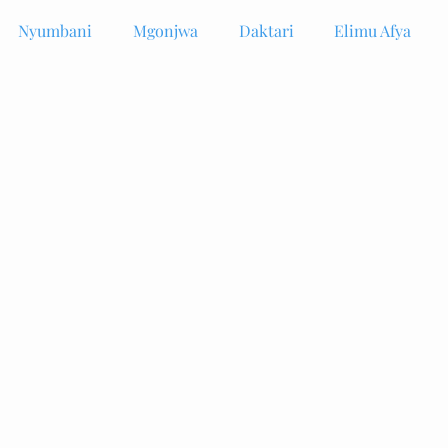
Nyumbani
Mgonjwa
Daktari
Elimu Afya