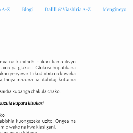
 A-Z
Blogi
Dalili & Viashiria A-Z
Mengineyo
ia na kuhifadhi sukari kama ilivyo
aina ya glukosi. Glukosi hupatikana
ari yenyewe. Ili kudhibiti na kuweka
a, fanya mazoezi na utahitaji kutumia
saidia kupanga chakula chako.
kuzuia kupata kisukari
ako
bishia kuongezeka uzito. Ongea na
lo wako na kwa kiasi gani.
gi na nguvu kidogo