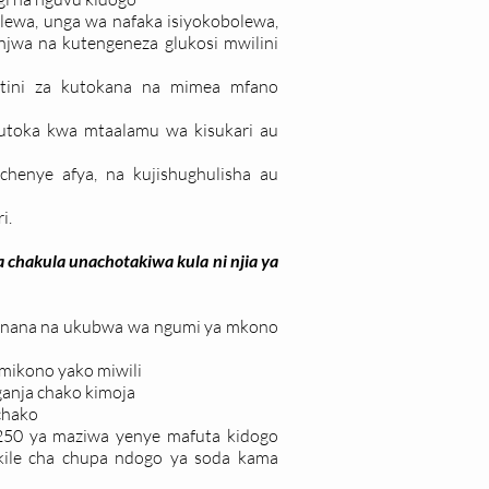
ewa, unga wa nafaka isiyokobolewa,
njwa na kutengeneza glukosi mwilini
otini za kutokana na mimea mfano
kutoka kwa mtaalamu wa kisukari au
chenye afya, na kujishughulisha au
i.
 chakula unachotakiwa kula ni njia ya
anana na ukubwa wa ngumi ya mkono
 mikono yako miwili
anja chako kimoja
chako
250 ya maziwa yenye mafuta kidogo
kile cha chupa ndogo ya soda kama