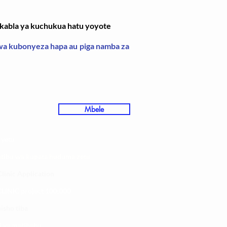
a kabla ya kuchukua hatu yoyote
kwa kubonyeza hapa au piga namba za
Mbele
 yetu
atibu wa kupata huduma zetu
linic Application
LINIC project 100,00
0
isho tiba
i ya matibabu