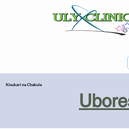
Kisukari na Chakula
Ubores