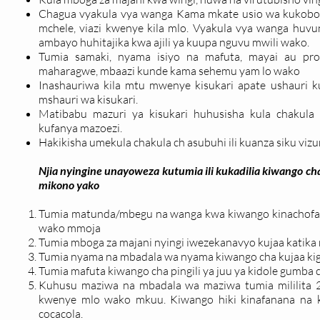
Chagua vyakula vya wanga Kama mkate usio wa kukobol
mchele, viazi kwenye kila mlo. Vyakula vya wanga huvu
ambayo huhitajika kwa ajili ya kuupa nguvu mwili wako.
Tumia samaki, nyama isiyo na mafuta, mayai au pr
maharagwe, mbaazi kunde kama sehemu yam lo wako
Inashauriwa kila mtu mwenye kisukari apate ushauri 
mshauri wa kisukari.
Matibabu mazuri ya kisukari huhusisha kula chakula 
kufanya mazoezi.
Hakikisha umekula chakula ch asubuhi ili kuanza siku vizur
Njia nyingine unayoweza kutumia ili kukadilia kiwango cha
mikono yako
Tumia matunda/mbegu na wanga kwa kiwango kinachof
wako mmoja
Tumia mboga za majani nyingi iwezekanavyo kujaa katika
Tumia nyama na mbadala wa nyama kiwango cha kujaa kig
Tumia mafuta kiwango cha pingili ya juu ya kidole gumba 
Kuhusu maziwa na mbadala wa maziwa tumia mililita 
kwenye mlo wako mkuu. Kiwango hiki kinafanana na 
cocacola.