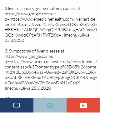
3.liver disease signs, symptoms,causes at
https://www.google.com/url
q=
https://www.emedicinehealth.com/liver/article_
em.htm&sa=U&ved=2ahUKEwixvLDRvbXoAhXEr
HEKHba1AU8QFjAQegQIARAB&usg=AOvVaw0
QCb-8wqqCPcARHRVT2Ko4
. Imechukuliwa
25.3.2020
3. Sympotoms of liver disease at
https://www.google.com/url
q=
https://www.urmc.rochester.edu/encyclopedia/
content.aspx%3Fcontenttypeid%3D85%26conte
ntid%3Dp00664&sa=U&ved=2ahUKEwixvLDRv
bXoAhXErHEKHba1AU8QFjARegQICRAB&usg=
AOvVaw0WagVbV2H2dawDbN1xCsqX
.
Imechukuliwa
25.3.2020
4.liver disease sympotoms at
https://www.google.com/url?
q=https://www.healthline.com/health/liver-
disease
symptoms&sa=U&ved=2ahUKEwixvLDRvbXoAh
XErHEKHba1AU8QFjAOegQIDhAB&usg=AOvV
aw34LoeWUgUrLpxH2xz4OdCH . Imechukuliwa
25.3.2020