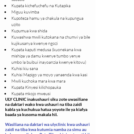
Kupata kichefuchefu na Kutapika
Miguu kuvimba
Kupoteza hamu ya chakula na kupungua 
uzito
Kupumua kwa shida
Kuwashwa mwili kutokana na chumvi ya bile 
kujikusanya kwenye ngozi
Kupata kaputi medusa (kuonekana kwa 
mishipa ya damu kwenye tumbo yenye 
umbo la buibui inayoanzia kwenye kitovu)
Kuhisi kiu sana
Kuhisi Mapigo ya moyo yanaenda kwa kasi
Mwili kuchoka mara kwa mara
Kupata Kinyesi kilichopauka
Kupata mkojo mweusi
ULY CLINIC inakushauri siku zote uwasiliane
na daktari wako kwa ushauri na tiba zaidi
kabla ya kuchukua hatua yoyote ile ya kiafya
baada ya kusoma makala hii.
Wasiliana na daktari wa ulyclinic kwa ushauri
zaidi na tiba kwa kutumia namba za simu au