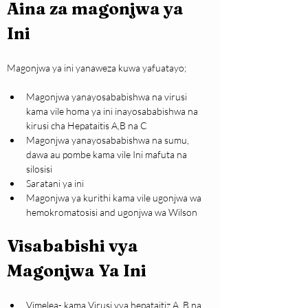
Aina za magonjwa ya 
Ini
Magonjwa ya ini yanaweza kuwa yafuatayo;
Magonjwa yanayosababishwa na virusi 
kama vile homa ya ini inayosababishwa na 
kirusi cha Hepataitis A,B na C
Magonjwa yanayosababishwa na sumu, 
dawa au pombe kama vile Ini mafuta na 
silosisi
Saratani ya ini
Magonjwa ya kurithi kama vile ugonjwa wa 
hemokromatosisi and ugonjwa wa Wilson
Visababishi vya 
Magonjwa Ya Ini
Vimelea- kama Virusi vya hepataitiz A, B na 