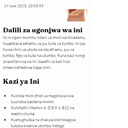
19 Julai 2023, 20:03:53
Dalili za ugonjwa wa ini
Ini ni ogani muhimu ndani ya mwili wa binadamu, 
hupatikana sehemu ya juu kulia ya tumbo. Ini pia 
huwa chini ya ukuta wa dayaframu, juu ya 
tumbo, figo ya kulia na utumbo. Kuna kazi nyingi 
zinazofanywa na Ini, baadhi ya kazi hizo 
zimeorodheshwa hapa chini.
Kazi ya Ini
Kulinda mwili dhidi ya magonjwa kwa 
kuondoa bakteria mwilini
Kuhifadhi Vitamini A, D,E,K & B12 na 
madini chuma
Kushughulika na chakula kilichosagwa 
kutoka kwenye utombo mdogo