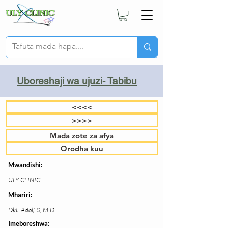
Uboreshaji wa ujuzi- Tabibu
<<<<
>>>>
Mada zote za afya
Orodha kuu
Mwandishi:
ULY CLINIC
Mhariri:
Dkt. Adolf S, M.D
Imeboreshwa: