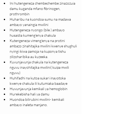
Ini hutengeneza chembechembe zinazozuia 
damu kuganda mfano fibrinogen, 
prothrombin
Huharibu na kuondoa sumu na madawa 
ambayo yanaingia mwilini
Hutengeneza nyongo (bile ) ambayo 
husaidia kumeng'enya chakula
Kutengeneza vimeng’enya na protini 
ambazo zinahitajika mwilini kwenye shughuli 
nyingi ikiwa pamoja na kuponya tishu 
zilizoharibika au kuzeeka.
Kuvunjavunja chakula na kutengeneza 
nguvu inayohitajika mwilini( kuipa mwili 
nguvu)
Huhifadhi na kutoa sukari inayotoka 
kwenye chakula ili kutumiaka baadaye
Huvunjavunja kemikali ya hemoglobin
Hurekebisha hali ya damu
Huondoa bilirubini mwilini- kemikali 
ambayo inaleta manjano.