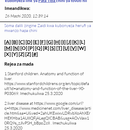
kubonyeza link ya
Pata Tiba
chini ya tovuti hii
Imeandikwa:
26 Machi 2020, 12:39:14
Soma dalili zingine Zaidi kwa kubonyeza herufi ya
mwanzo hapa chini
[
A
] [
B
] [
C
] [
D
] [
E
] [
F
] [
G
] [
H
] [
I
] [
J
] [
K
] [L]
[
M
] [
N
] [O] [P] [Q] [R] [
S
] [
T
] [
U
] [
V
] [W]
[X] [Y] [Z] [Z] [
#
]
Rejea za mada
1.Stanford children. Anatomy and function of
liver.
https://www.stanfordchildrens.org/en/topic/defa
ult?id=anatomy-and-function-of-the-liver-90-
P03069.
Imechukuliwa
25.3.2020
2.liver disease at
https://www.google.com/url?
q=https://www.medicinenet.com/liver_disease/arti
cle.htm&sa=U&ved=2ahUKEwixvLDRvbXoAhXEr
HEKHba1AU8QFjALegQICBAB&usg=AOvVaw1
0RQ9s_zJlvPSH_bBpoZc8
. Imechukuliwa
25.3.2020