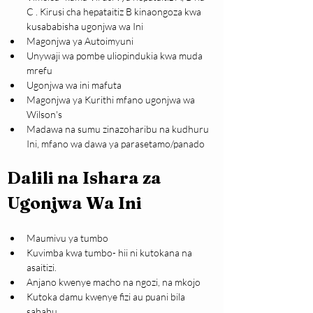
C . Kirusi cha hepataitiz B kinaongoza kwa 
kusababisha ugonjwa wa Ini
Magonjwa ya Autoimyuni
Unywaji wa pombe uliopindukia kwa muda 
mrefu
Ugonjwa wa ini mafuta
Magonjwa ya Kurithi mfano ugonjwa wa 
Wilson's
Madawa na sumu zinazoharibu na kudhuru 
Ini, mfano wa dawa ya parasetamo/panado
Dalili na Ishara za 
Ugonjwa Wa Ini
Maumivu ya tumbo
Kuvimba kwa tumbo- hii ni kutokana na 
asaitizi.
Anjano kwenye macho na ngozi, na mkojo
Kutoka damu kwenye fizi au puani bila 
sababu