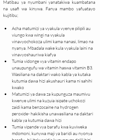
Matibau ya nyumbani yanatakiwa kuambatana 
na usafi wa kinywa. Fanya mambo yafuatayo 
kujitibu;
Acha matumizi ya vyakula vyenye pilipili au 
viungo kwa wingi na vyakula 
vinavyochokoza ulimi kama nanasi, limao na 
nyanya. Mbadala wake kula vyakula laini na 
vinavyoshauriwa kiafya
Tumia vidonge vya vitamin endapo 
unaupungufu wa vitamin haswa vitamin B3. 
Wasiliana na daktari wako kabla ya kutaka 
kutumia dawa hizi akushauri kama ni sahihi 
kwako
Matumizi ya dawa za kupunguza maumivu 
kwenye ulimi na kuzuia isipate uchokozi 
zaidi kama benzocaine na hydrogen 
peroxide- hakikisha unawasiliana na daktari 
kabla ya kutumia dawa hizi
Tumia vipande vya barafu kwa kuviweka 
mdomoni, kunywa maji ya baridi au nyonya 
barafu- hii itakusaidia kupunguza dalili hizi 