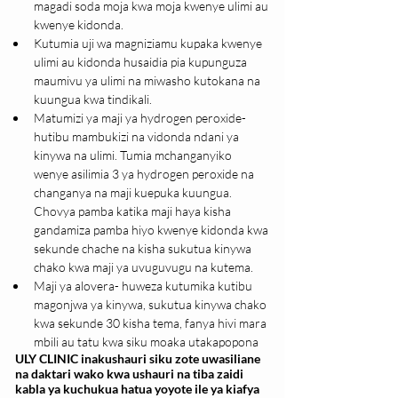
magadi soda moja kwa moja kwenye ulimi au 
kwenye kidonda.
Kutumia uji wa magniziamu kupaka kwenye 
ulimi au kidonda husaidia pia kupunguza 
maumivu ya ulimi na miwasho kutokana na 
kuungua kwa tindikali.
Matumizi ya maji ya hydrogen peroxide-
hutibu mambukizi na vidonda ndani ya 
kinywa na ulimi. Tumia mchanganyiko 
wenye asilimia 3 ya hydrogen peroxide na 
changanya na maji kuepuka kuungua. 
Chovya pamba katika maji haya kisha 
gandamiza pamba hiyo kwenye kidonda kwa 
sekunde chache na kisha sukutua kinywa 
chako kwa maji ya uvuguvugu na kutema.
Maji ya alovera- huweza kutumika kutibu 
magonjwa ya kinywa, sukutua kinywa chako 
kwa sekunde 30 kisha tema, fanya hivi mara 
mbili au tatu kwa siku moaka utakapopona
ULY CLINIC inakushauri siku zote uwasiliane
na daktari wako kwa ushauri na tiba zaidi
kabla ya kuchukua hatua yoyote ile ya kiafya