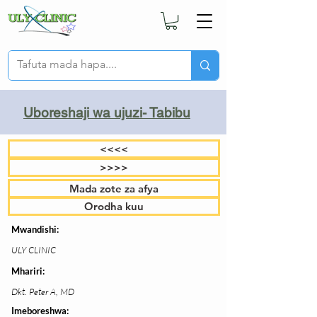
Uboreshaji wa ujuzi- Tabibu
<<<<
>>>>
Mada zote za afya
Orodha kuu
Mwandishi:
ULY CLINIC
Mhariri:
Dkt. Peter A, MD
Imeboreshwa: