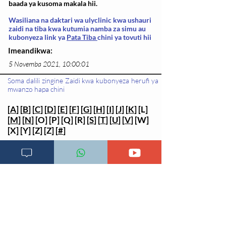
baada ya kusoma makala hii.
Wasiliana na daktari wa ulyclinic kwa ushauri
zaidi na tiba kwa kutumia namba za simu au
kubonyeza link ya
Pata Tiba
chini ya tovuti hii
Imeandikwa:
5 Novemba 2021, 10:00:01
Soma dalili zingine Zaidi kwa kubonyeza herufi ya
mwanzo hapa chini
[
A
] [
B
] [
C
] [
D
] [
E
] [
F
] [
G
] [
H
] [
I
] [
J
] [
K
] [L]
[
M
] [
N
] [O] [P] [Q] [R] [
S
] [
T
] [
U
] [
V
] [W]
[X] [Y] [Z] [Z] [
#
]
Rejea za mada
Changia kuwezesha
Clinical bot