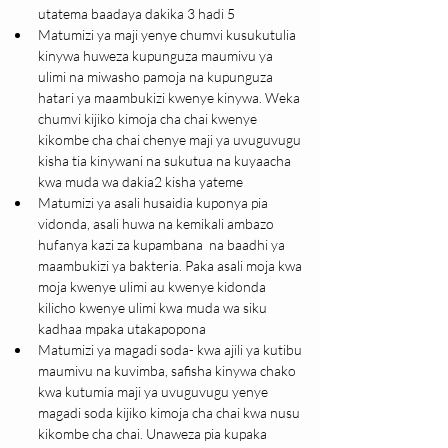
utatema baadaya dakika 3 hadi 5
Matumizi ya maji yenye chumvi kusukutulia 
kinywa huweza kupunguza maumivu ya 
ulimi na miwasho pamoja na kupunguza 
hatari ya maambukizi kwenye kinywa. Weka 
chumvi kijiko kimoja cha chai kwenye 
kikombe cha chai chenye maji ya uvuguvugu 
kisha tia kinywani na sukutua na kuyaacha 
kwa muda wa dakia2 kisha yateme
Matumizi ya asali husaidia kuponya pia 
vidonda, asali huwa na kemikali ambazo 
hufanya kazi za kupambana  na baadhi ya 
maambukizi ya bakteria. Paka asali moja kwa 
moja kwenye ulimi au kwenye kidonda 
kilicho kwenye ulimi kwa muda wa siku 
kadhaa mpaka utakapopona
Matumizi ya magadi soda- kwa ajili ya kutibu 
maumivu na kuvimba, safisha kinywa chako 
kwa kutumia maji ya uvuguvugu yenye 
magadi soda kijiko kimoja cha chai kwa nusu 
kikombe cha chai. Unaweza pia kupaka 