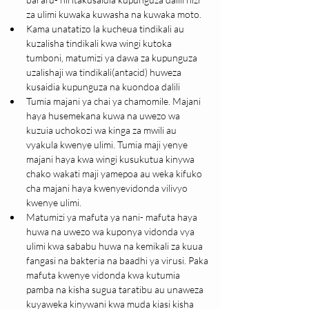
za ulimi kuwaka kuwasha na kuwaka moto.
Kama unatatizo la kucheua tindikali au 
kuzalisha tindikali kwa wingi kutoka 
tumboni, matumizi ya dawa za kupunguza 
uzalishaji wa tindikali(antacid) huweza 
kusaidia kupunguza na kuondoa dalili
Tumia majani ya chai ya chamomile. Majani 
haya husemekana kuwa na uwezo wa 
kuzuia uchokozi wa kinga za mwili au 
vyakula kwenye ulimi. Tumia maji yenye 
majani haya kwa wingi kusukutua kinywa 
chako wakati maji yamepoa au weka kifuko 
cha majani haya kwenyevidonda vilivyo 
kwenye ulimi.
Matumizi ya mafuta ya nani- mafuta haya 
huwa na uwezo wa kuponya vidonda vya 
ulimi kwa sababu huwa na kemikali za kuua 
fangasi na bakteria na baadhi ya virusi. Paka 
mafuta kwenye vidonda kwa kutumia 
pamba na kisha sugua taratibu au unaweza 
kuyaweka kinywani kwa muda kiasi kisha 