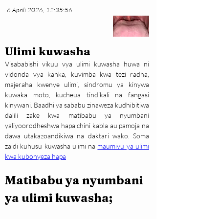
6 Aprili 2026, 12:35:56
Ulimi kuwasha
Visababishi vikuu vya ulimi kuwasha huwa ni 
vidonda vya kanka, kuvimba kwa tezi radha, 
majeraha kwenye ulimi, sindromu ya kinywa 
kuwaka moto, kucheua tindikali na fangasi 
kinywani. Baadhi ya sababu zinaweza kudhibitiwa 
dalili zake kwa matibabu ya nyumbani 
yaliyoorodheshwa hapa chini kabla au pamoja na 
dawa utakazoandikiwa na daktari wako. Soma 
zaidi kuhusu kuwasha ulimi na 
maumivu ya ulimi 
kwa kubonyeza hapa
Matibabu ya nyumbani 
ya ulimi kuwasha;