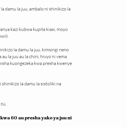
la damu la juu, ambalo ni shinikizo la 
nya kazi kubwa kupita kiasi, moyo 
wili.
izo la damu la juu, kimsingi neno 
u la juu au la chini, hivyo ni vema 
anisha kuongezeka kwa presha kwenye 
hinikizo la damu la sistoliki na 
hii.
wa 60 au presha yako ya juu ni 