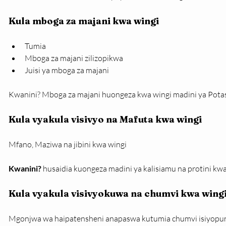
Kula mboga za majani kwa wingi
Tumia
Mboga za majani zilizopikwa
Juisi ya mboga za majani
Kwanini? Mboga za majani huongeza kwa wingi madini ya Pota
Kula vyakula visivyo na Mafuta kwa wingi
Mfano, Maziwa na jibini kwa wingi
Kwanini?
 husaidia kuongeza madini ya kalisiamu na protini kwa
Kula vyakula visivyokuwa na chumvi kwa wing
Mgonjwa wa haipatensheni anapaswa kutumia chumvi isiyopun