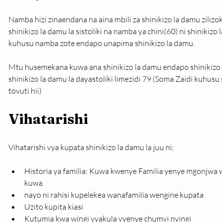
Namba hizi zinaendana na aina mbili za shinikizo la damu ziliz
shinikizo la damu la sistoliki na namba ya chini(60) ni shinikizo
kuhusu namba zote endapo unapima shinikizo la damu.
Mtu husemekana kuwa ana shinikizo la damu endapo shinikizo la 
shinikizo la damu la dayastoliki limezidi 79 (Soma Zaidi kuhusu
tovuti hii)
Vihatarishi
Vihatarishi vya kupata shinikizo la damu la juu ni;
Historia ya familia: Kuwa kwenye Familia yenye mgonjwa 
kuwa
nayo ni rahisi kupelekea wanafamilia wengine kupata
Uzito kupita kiasi
Kutumia kwa wingi vyakula vyenye chumvi nyingi