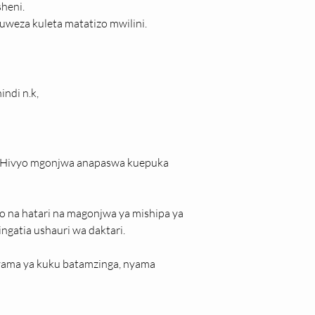
heni.
weza kuleta matatizo mwilini.
ndi n.k,
i, Hivyo mgonjwa anapaswa kuepuka
o na hatari na magonjwa ya mishipa ya 
ngatia ushauri wa daktari.
nyama ya kuku batamzinga, nyama 