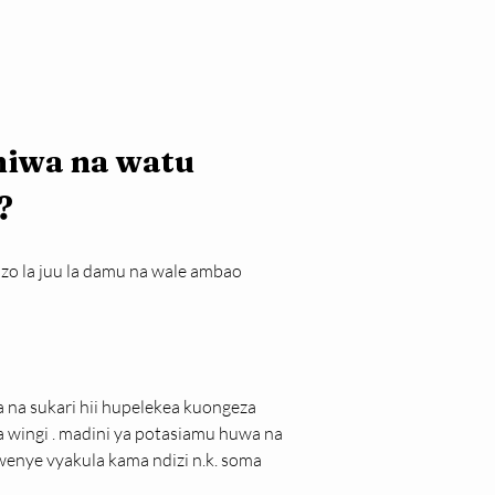
miwa na watu 
?
zo la juu la damu na wale ambao 
na sukari hii hupelekea kuongeza 
wingi . madini ya potasiamu huwa na 
wenye vyakula kama ndizi n.k. soma 