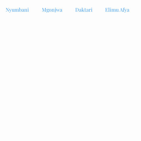
Nyumbani
Mgonjwa
Daktari
Elimu Afya