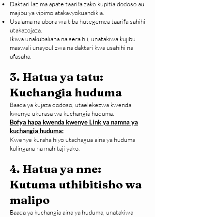
Daktari lazima apate taarifa zako kupitia dodoso au
majibu ya vipimo atakavyokuandikia.
Usalama na ubora wa tiba hutegemea taarifa sahihi
utakazojaza.
Ikiwa unakubaliana na sera hii, unatakiwa kujibu
maswali unayoulizwa na daktari kwa usahihi na
ufasaha.
3. Hatua ya tatu:
Kuchangia huduma
Baada ya kujaza dodoso, utaelekezwa kwenda
kwenye ukurasa wa kuchangia huduma.
Bofya hapa kwenda kwenye
Link
ya namna ya
kuchangia huduma:
Kwenye kuraha hiyo utachagua aina ya huduma
kulingana na mahitaji yako.
4. Hatua ya nne:
Kutuma uthibitisho wa
malipo
Baada ya kuchangia aina ya huduma, unatakiwa