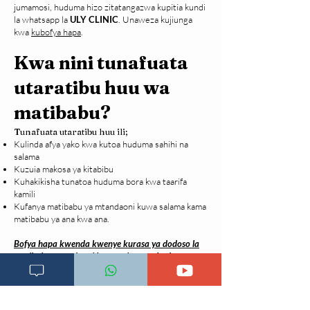
jumamosi, huduma hizo zitatangazwa kupitia kundi
la whatsapp la
ULY CLINIC
. Unaweza kujiunga
kwa
kubofya hapa
.
Kwa nini tunafuata
utaratibu huu wa
matibabu?
Tunafuata utaratibu huu ili;
Kulinda afya yako kwa kutoa huduma sahihi na
salama
Kuzuia makosa ya kitabibu
Kuhakikisha tunatoa huduma bora kwa taarifa
kamili
Kufanya matibabu ya mtandaoni kuwa salama kama
matibabu ya ana kwa ana.
Bofya hapa kwenda kwenye kurasa ya dodoso la
matibabu mtandaoni
kuanza kupata huduma.
Wapi utapata maelezo zaidi
kuhusu matibabu mtandaoni?