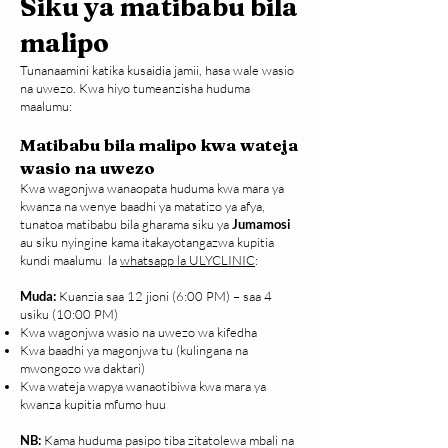
Siku ya matibabu bila
malipo
Tunanaamini katika kusaidia jamii, hasa wale wasio
na uwezo. Kwa hiyo tumeanzisha huduma
maalumu:
Matibabu bila malipo kwa wateja
wasio na uwezo
Kwa wagonjwa wanaopata huduma kwa mara ya
kwanza na wenye baadhi ya matatizo ya afya,
tunatoa matibabu bila gharama siku ya
Jumamosi
au siku nyingine kama itakayotangazwa
kupitia
kundi maalumu la
whatsapp la ULYCLINIC
:
Muda:
Kuanzia saa 12 jioni (6:00 PM) – saa 4
usiku (10:00 PM)
Kwa wagonjwa wasio na uwezo wa kifedha
Kwa baadhi ya magonjwa tu (kulingana na
mwongozo wa daktari)
Kwa wateja wapya wanaotibiwa kwa mara ya
kwanza kupitia mfumo huu
NB:
Kama huduma pasipo tiba zitatolewa mbali na