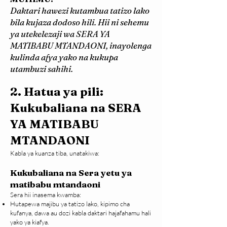
Daktari hawezi kutambua tatizo lako
bila kujaza dodoso hili. Hii ni sehemu
ya utekelezaji wa SERA YA
MATIBABU MTANDAONI, inayolenga
kulinda afya yako na kukupa
utambuzi sahihi.
2. Hatua ya pili:
Kukubaliana na SERA
YA MATIBABU
MTANDAONI
Kabla ya kuanza tiba, unatakiwa:
Kukubaliana na Sera yetu ya
matibabu mtandaoni
Sera hii inasema kwamba:
Hutapewa majibu ya tatizo lako, kipimo cha
kufanya, dawa au dozi kabla daktari hajafahamu hali
yako ya kiafya.