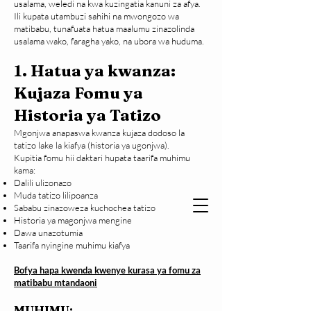
usalama, weledi na kwa kuzingatia kanuni za afya.
Ili kupata utambuzi sahihi na mwongozo wa
matibabu, tunafuata hatua maalumu zinazolinda
usalama wako, faragha yako, na ubora wa huduma.
1. Hatua ya kwanza:
Kujaza Fomu ya
Historia ya Tatizo
Mgonjwa anapaswa kwanza kujaza dodoso la
tatizo lake la kiafya (historia ya ugonjwa).
Kupitia fomu hii daktari hupata taarifa muhimu
kama:
Dalili ulizonazo
Muda tatizo lilipoanza
Sababu zinazoweza kuchochea tatizo
Historia ya magonjwa mengine
Dawa unazotumia
Taarifa nyingine muhimu kiafya
Bofya hapa kwenda kwenye kurasa ya fomu za
matibabu mtandaoni
MUHIMU: