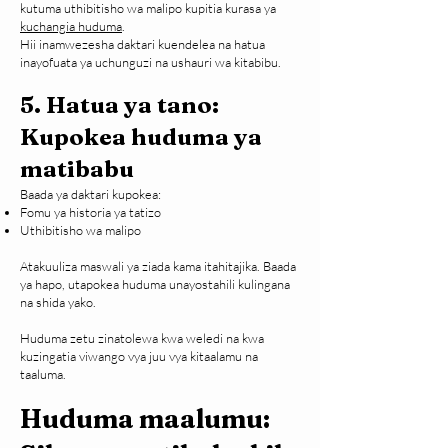
kutuma uthibitisho wa malipo kupitia kurasa ya
kuchangia huduma
.
Hii inamwezesha daktari kuendelea na hatua
inayofuata ya uchunguzi na ushauri wa kitabibu.
5. Hatua ya tano:
Kupokea huduma ya
matibabu
Baada ya daktari kupokea:
Fomu ya historia ya tatizo
Uthibitisho wa malipo
Atakuuliza maswali ya ziada kama itahitajika. Baada
ya hapo, utapokea huduma unayostahili kulingana
na shida yako.​
Huduma zetu zinatolewa kwa weledi na kwa
kuzingatia viwango vya juu vya kitaalamu na
taaluma.
Huduma maalumu: