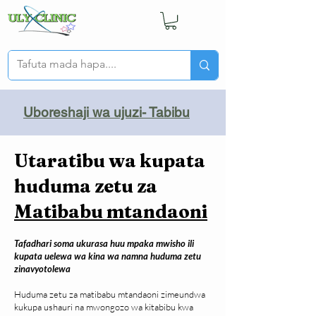
Uboreshaji wa ujuzi- Tabibu
Utaratibu wa kupata
huduma zetu za
Matibabu mtandaoni
Tafadhari soma ukurasa huu mpaka mwisho ili
kupata uelewa wa kina wa namna huduma zetu
zinavyotolewa
Huduma zetu za matibabu mtandaoni zimeundwa
kukupa ushauri na mwongozo wa kitabibu kwa