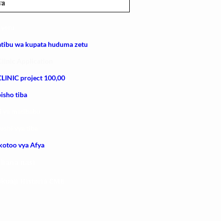
ya
 yetu
atibu wa kupata huduma zetu
linic Application
LINIC project 100,00
0
isho tiba
i ya matibabu
ushi vya tiba
kotoo vya Afya
liana nasi
kuaji Historia CME