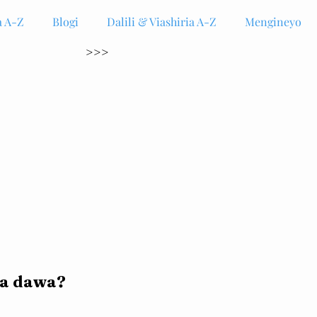
 A-Z
Blogi
Dalili & Viashiria A-Z
Mengineyo
>>>
ha dawa?