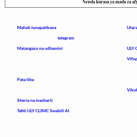
Nenda kurasa ya mada za af
Maoni ya wateja
Timu
Mahali tunapatikana
Utar
Makundi mengine ya
telegram
ULY-C
Matangazo na udhamini
ULY C
​Matibabu ya nyumbani
Vifup
Maono na dira yetu
Tiket
Pata tiba
Vifur
Programu za mafunzo
Viko
Sheria na masharti
Wasi
Tafiti ULY CLINIC Swahili AI
Uchu
Tangazo la Tafiti ULY CLINIC Swahili AI