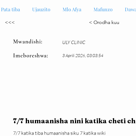
Pata tiba
Ujauzito
Mlo Afya
Mafunzo
Dawa
<<<
< Orodha kuu
Mwandishi:
ULY CLINIC
Imeboreshwa:
3 Aprili 2026, 03:03:54
7/7 humaanisha nini katika cheti c
7/7 katika tiba humaanisha siku 7 katika wiki