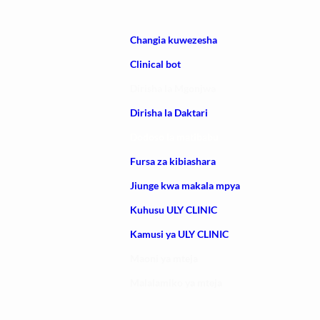
Changia kuwezesha
Clinical bot
Dirisha la Mgonjwa
Dirisha la Daktari
Dodoso la matibabu
Fursa za kibiashara
Jiunge kwa makala mpya
Kuhusu ULY CLINIC
Kamusi ya ULY CLINIC
Maoni ya mteja
Malalamiko ya mteja