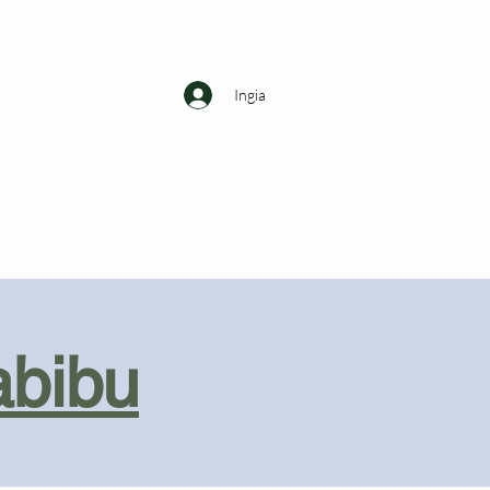
Ingia
abibu