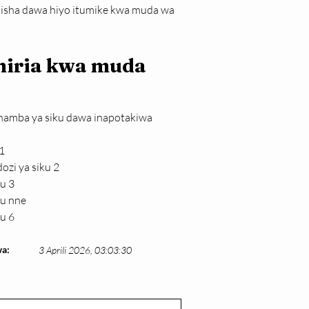
isha dawa hiyo itumike kwa muda wa 
hiria kwa muda 
namba ya siku dawa inapotakiwa 
1
zi ya siku 2
u 3
ku nne
u 6
a:
3 Aprili 2026, 03:03:30