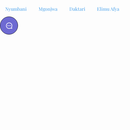
Nyumbani
Mgonjwa
Daktari
Elimu Afya