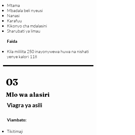
Mtama
Mbadala beli nyeusi
Nanasi
Karafuu
Kikonyo cha mdalasini
Sharubati ya limau
Faida
Kila mililita 250 inayonywewa huwa na nishati
yenye kalori 118
03
Mlo wa alasiri
Viagra ya asili
Viambato:
Tikitimaji