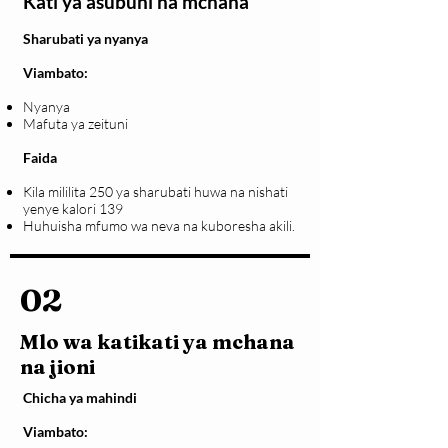
Kati ya asubuhi na mchana
Sharubati ya nyanya
Viambato:
Nyanya
Mafuta ya zeituni
Faida
Kila mililita 250 ya sharubati huwa na nishati
yenye kalori 139
Huhuisha mfumo wa neva na kuboresha akili.
02
Mlo wa katikati ya mchana
na jioni
Chicha ya mahindi
Viambato: