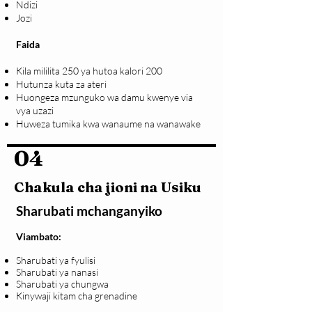
Ndizi
Jozi
Faida
Kila mililita 250 ya hutoa kalori 200
Hutunza kuta za ateri
Huongeza mzunguko wa damu kwenye via
vya uzazi
Huweza tumika kwa wanaume na wanawake
04
Chakula cha jioni na Usiku
Sharubati mchanganyiko
Viambato:
Sharubati ya fyulisi
Sharubati ya nanasi
Sharubati ya chungwa
Kinywaji kitam cha grenadine