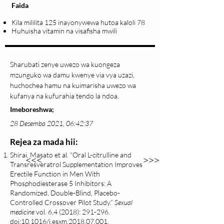
Faida
Kila mililita 125 inayonywewa hutoa kaloli 78
Huhuisha vitamin na visafisha mwili
Sharubati zenye uwezo wa kuongeza 
mzunguko wa damu kwenye via vya uzazi, 
huchochea hamu na kuimarisha uwezo wa 
kufanya na kufurahia tendo la ndoa.
Imeboreshwa;
28 Desemba 2021, 06:42:37
Rejea za mada hii:
Shirai, Masato et al. “Oral L-citrulline and
<<<
>>>
Transresveratrol Supplementation Improves
Erectile Function in Men With
Phosphodiesterase 5 Inhibitors: A
Randomized, Double-Blind, Placebo-
Controlled Crossover Pilot Study.”
Sexual
medicine
vol. 6,4 (2018): 291-296.
doi:10.1016/j.esxm.2018.07.001.