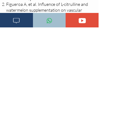
Figueroa A, et al. Influence of L-citrulline and
watermelon supplementation on vascular
function and exercise performance. Curr Opin
Clin Nutr Metab Care. 2017 Jan;20(1):92-98.
doi: 10.1097/MCO.0000000000000340.
PMID:
27749691
.
Senthilkumaran, et al. “Priapism, pomegranate
juice, and sildenafil: Is there a connection?.”
Urology annals
vol. 4,2 (2012): 108-10.
doi:10.4103/0974-7796.95560.
Changia kuwezesha
Clinical bot
Dirisha la Mgonjwa
Dirisha la Daktari
Dodoso la matibabu
Fursa za kibiashara
Jiunge kwa makala mpya