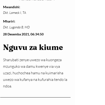
Mwandishi:
Dkt. Lameck I, TA
Mhariri:
Dkt. Lugonda B, MD
28 Desemba 2021, 06:34:50
Nguvu za kiume
Sharubati zenye uwezo wa kuongeza
mzunguko wa damu kwenye via vya
uzazi, huchochea hamu na kuimarisha
uwezo wa kufanya na kufurahia tendo la
ndoa.