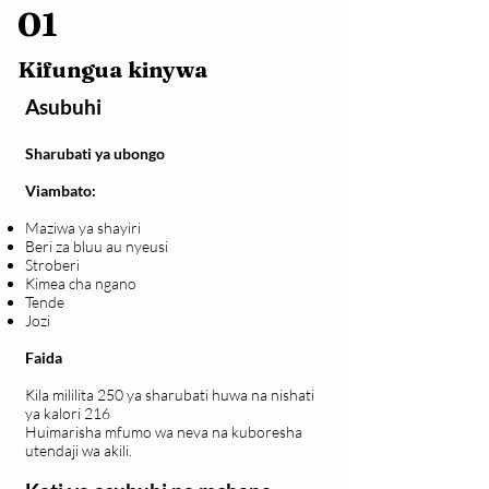
01
Kifungua kinywa
Asubuhi
Sharubati ya ubongo
Viambato:
Maziwa ya shayiri
Beri za bluu au nyeusi
Stroberi
Kimea cha ngano
Tende
Jozi
Faida
Kila mililita 250 ya sharubati huwa na nishati
ya kalori 216
Huimarisha mfumo wa neva na kuboresha
utendaji wa akili.