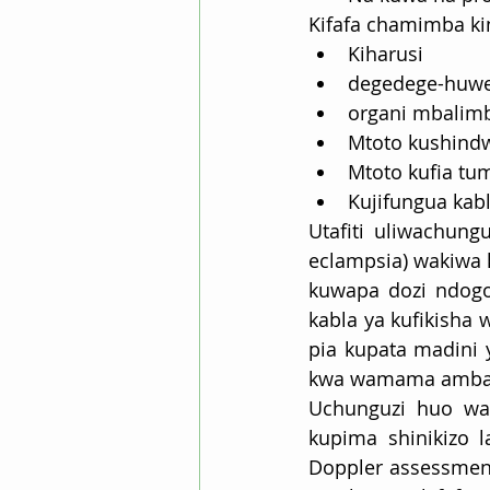
Kifafa chamimba k
Kiharusi
degedege-huwe
organi mbalimba
Mtoto kushind
Mtoto kufia tu
Kujifungua kabl
Utafiti uliwachung
eclampsia) wakiwa k
kuwapa dozi ndogo 
kabla ya kufikisha 
pia kupata madini 
kwa wamama ambao 
Uchunguzi huo wa 
kupima shinikizo 
Doppler assessment.