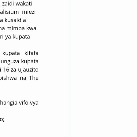
zaidi wakati 
alisium  miezi 
a kusaidia 
cha mimba kwa 
i ya kupata 
kupata kifafa 
nguza kupata 
16 za ujauzito 
apishwa na The 
angia vifo vya 
o;