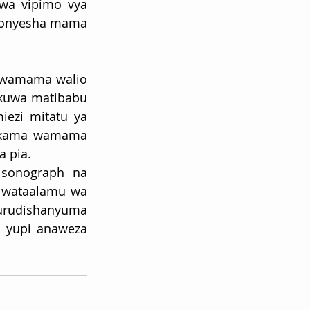
wa vipimo vya 
ionyesha mama 
 wamama walio 
 kuwa matibabu 
ezi mitatu ya 
na kama wamama 
a pia.
 sonograph na 
 wataalamu wa 
urudishanyuma 
 yupi anaweza 