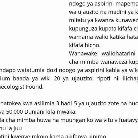
ndogo ya aspirini mapema 
wa ujauzito na madini ya k
mitatu ya kwanza kunawez
kupunguza kupata kifafa 
wamama walio katika hatar
kifafa hicho.
Wanawake waliohatarini 
cha mimba wanaweza kupu
dapo watatumia dozi ndogo ya aspirini kabla ya wiki 
ium baada ya wiki 20 ya ujauzito, ripoti hii ilich
aecologist Found.
natokea kwa asilimia 3 hadi 5 ya ujauzito zote na huch
a 50,000 Duniani kila mwaka.
a cha mimba huwa na muunganiko wa vitu vifuatavy
mu la juu
tini kwenye mkojo kama akifanya kipimo