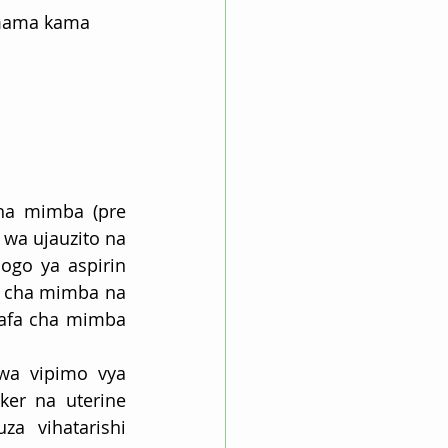
 mama kama
ha mimba (pre 
wa ujauzito na 
go ya aspirin 
a cha mimba na 
afa cha mimba 
wa vipimo vya 
er na uterine 
za  vihatarishi 