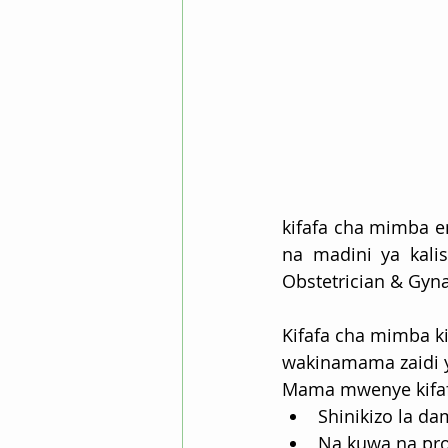
kifafa cha mimba en
na madini ya kalis
Obstetrician & Gyn
Kifafa cha mimba ki
wakinamama zaidi y
Mama mwenye kifaf
Shinikizo la da
Na kuwa na pro