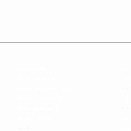
Namna sahihi ya kuvaa
Umri
kondomu| ULY CLINIC
meno
Maoni ya wateja
Timu
Mahali tunapatikana
Utar
Makundi mengine ya
telegram
ULY-C
Matangazo na udhamini
ULY C
​Matibabu ya nyumbani
Vifup
Maono na dira yetu
Tiket
Pata tiba
Vifur