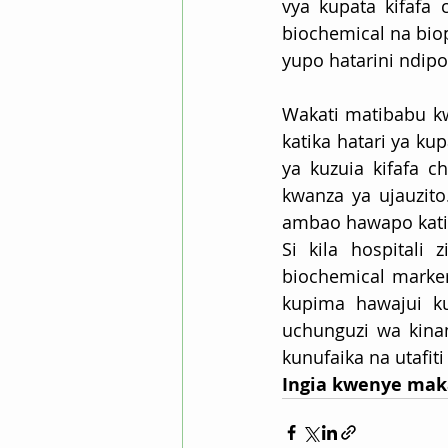
vya kupata kifafa
biochemical na bio
yupo hatarini ndipo
Wakati matibabu k
katika hatari ya k
ya kuzuia kifafa 
kwanza ya ujauzito
ambao hawapo katika
Si kila hospitali
biochemical marke
kupima hawajui ku
uchunguzi wa kina
kunufaika na utafit
Ingia kwenye mak