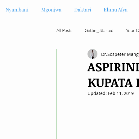
Nyumbani
Mgonjwa
Daktari
Elimu Afya
All Posts
Getting Started
Your 
Dr.Sospeter Man
ASPIRIN
KUPATA 
Updated:
Feb 11, 2019