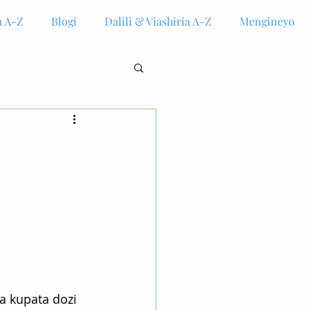
 A-Z
Blogi
Dalili & Viashiria A-Z
Mengineyo
 kupata dozi 