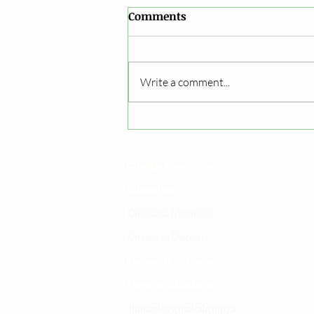
Comments
Write a comment...
Epuka usugu wa vimelea
vya maradhi kwenye dawa
Changia kuwezesha
Clinical bot
Dirisha la Mgonjwa
Dirisha la Daktari
Dodoso la matibabu
Fursa za kibiashara
Jiunge kwa makala mpya