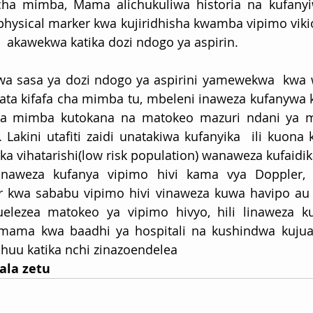
 cha mimba, Mama alichukuliwa historia na kufanyi
physical marker kwa kujiridhisha kwamba vipimo vik
  akawekwa katika dozi ndogo ya aspirin.
wa sasa ya dozi ndogo ya aspirini yamewekwa  kwa
upata kifafa cha mimba tu, mbeleni inaweza kufanywa
cha mimba kutokana na matokeo mazuri ndani ya mi
. Lakini utafiti zaidi unatakiwa kufanyika  ili kuo
 vihatarishi(low risk population) wanaweza kufaidik
 zinaweza kufanya vipimo hivi kama vya Doppler,
r kwa sababu vipimo hivi vinaweza kuwa havipo au
elezea matokeo ya vipimo hivyo, hili linaweza k
mama kwa baadhi ya hospitali na kushindwa kujua
i huu katika nchi zinazoendelea
ala zetu