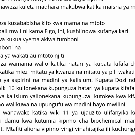
inaweza kuleta madhara makubwa katika maisha ya
za kusababisha kifo kwa mama na mtoto
li mwilini kama Figo, Ini, kushiindwa kufanya kazi
wa kukua vyema akiwa tumboni
mboni na
a ya wakati au mtoto njiti
uza wamama walio katika hatari ya kupata kifafa c
atika miezi mitatu ya kwanza na mitatu ya pili wakati 
ya aspirini na madini ya kalisium. Kupata Dozi ndo
wiki 16 kulionekana kupunguza hatari ya kupata kifaf
ya kalisium yalionekana kupunguza  kutokea kwa kif
walikuwa na upungufu wa madini hayo mwilini.
wanawake katika wiki 11 ya ujauzito ulifanyika k
la damu kwa kutumia kipimo cha biochemical mark
 Mtafiti aliona vipimo vingi vinahitajika ili kuchungu