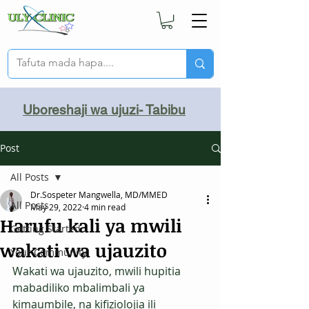
Uboreshaji wa ujuzi- Tabibu
Post
All Posts
Dr.Sospeter Mangwella, MD/MMED
All Posts
May 29, 2022
4 min read
Harufu kali ya mwili
Getting Started
wakati wa ujauzito
Your Community
Wakati wa ujauzito, mwili hupitia 
mabadiliko mbalimbali ya 
kimaumbile, na kifiziolojia ili 