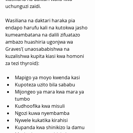
uchunguzi zaidi.
Wasiliana na daktari haraka pia 
endapo harufu kali na kutokwa jasho 
kumeambatana na dalili zifuatazo 
ambazo huashiria ugonjwa wa 
Graves’( unaosababishwa na 
kuzalishwa kupita kiasi kwa homoni 
za tezi thyroid):
Mapigo ya moyo kwenda kasi
Kupoteza uzito bila sababu
Mijongeo ya mara kwa mara ya 
tumbo
Kudhoofika kwa misuli 
Ngozi kuwa nyembamba
Nywele kukatika kirahisi
Kupanda kwa shinikizo la damu