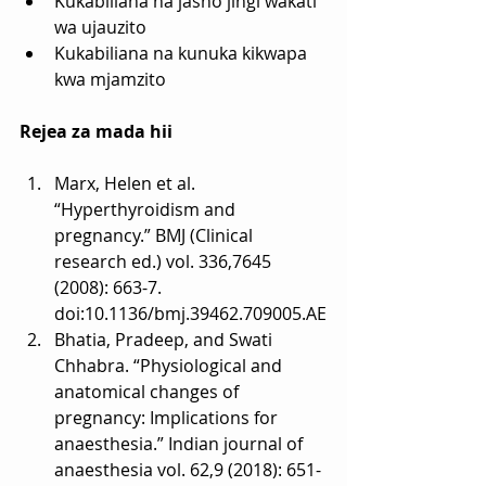
Kukabiliana na jasho jingi wakati 
wa ujauzito
Kukabiliana na kunuka kikwapa 
kwa mjamzito
Rejea za mada hii
Marx, Helen et al. 
“Hyperthyroidism and 
pregnancy.” BMJ (Clinical 
research ed.) vol. 336,7645 
(2008): 663-7. 
doi:10.1136/bmj.39462.709005.AE
Bhatia, Pradeep, and Swati 
Chhabra. “Physiological and 
anatomical changes of 
pregnancy: Implications for 
anaesthesia.” Indian journal of 
anaesthesia vol. 62,9 (2018): 651-