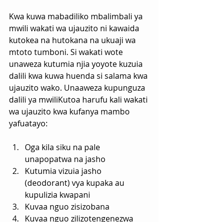
Kwa kuwa mabadiliko mbalimbali ya 
mwili wakati wa ujauzito ni kawaida 
kutokea na hutokana na ukuaji wa 
mtoto tumboni. Si wakati wote 
unaweza kutumia njia yoyote kuzuia 
dalili kwa kuwa huenda si salama kwa 
ujauzito wako. Unaaweza kupunguza 
dalili ya mwiliKutoa harufu kali wakati 
wa ujauzito kwa kufanya mambo 
yafuatayo:
Oga kila siku na pale 
unapopatwa na jasho
Kutumia vizuia jasho 
(deodorant) vya kupaka au 
kupulizia kwapani
Kuvaa nguo zisizobana
Kuvaa nguo zilizotengenezwa 