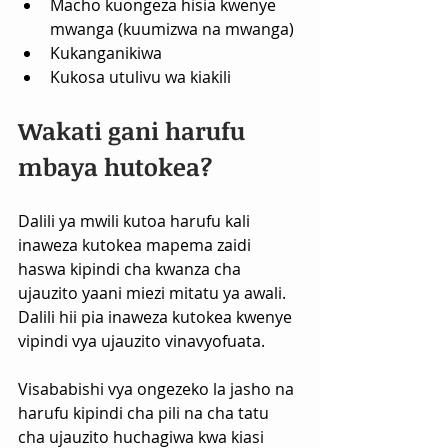
Macho kuongeza hisia kwenye 
mwanga (kuumizwa na mwanga)
Kukanganikiwa
Kukosa utulivu wa kiakili
Wakati gani harufu 
mbaya hutokea?
Dalili ya mwili kutoa harufu kali 
inaweza kutokea mapema zaidi 
haswa kipindi cha kwanza cha 
ujauzito yaani miezi mitatu ya awali. 
Dalili hii pia inaweza kutokea kwenye 
vipindi vya ujauzito vinavyofuata.
Visababishi vya ongezeko la jasho na 
harufu kipindi cha pili na cha tatu 
cha ujauzito huchagiwa kwa kiasi 