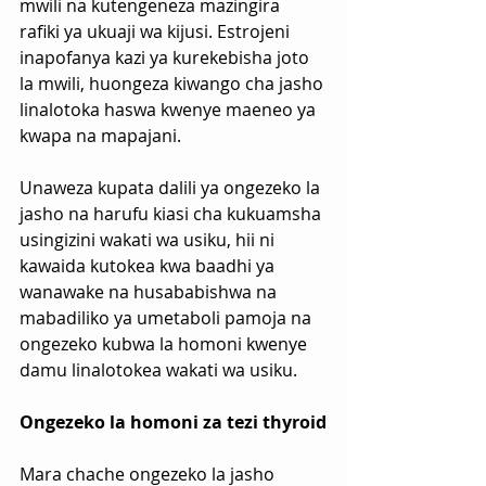
mwili na kutengeneza mazingira 
rafiki ya ukuaji wa kijusi. Estrojeni 
inapofanya kazi ya kurekebisha joto 
la mwili, huongeza kiwango cha jasho 
linalotoka haswa kwenye maeneo ya 
kwapa na mapajani.
Unaweza kupata dalili ya ongezeko la 
jasho na harufu kiasi cha kukuamsha 
usingizini wakati wa usiku, hii ni 
kawaida kutokea kwa baadhi ya 
wanawake na husababishwa na 
mabadiliko ya umetaboli pamoja na 
ongezeko kubwa la homoni kwenye 
damu linalotokea wakati wa usiku.
Ongezeko la homoni za tezi thyroid
Mara chache ongezeko la jasho 