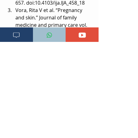
657. doi:10.4103/ija.IJA_458_18
Vora, Rita V et al. “Pregnancy 
and skin.” Journal of family 
medicine and primary care vol. 
3,4 (2014): 318-24. 
doi:10.4103/2249-4863.148099
Cameron EL. Pregnancy and 
olfaction: A review.
frontiersin.org/articles/10.3389/f
psyg.2014.00067/full
Charkoudian N, et al. (2015). Sex 
hormone effects on autonomic 
mechanisms of 
thermoregulation in humans.
pubmed.ncbi.nlm.nih.gov/266745
72/
Laurberg P, et al. Endocrinology 
in pregnancy: Pregnancy and the 
incidence, diagnosing and 