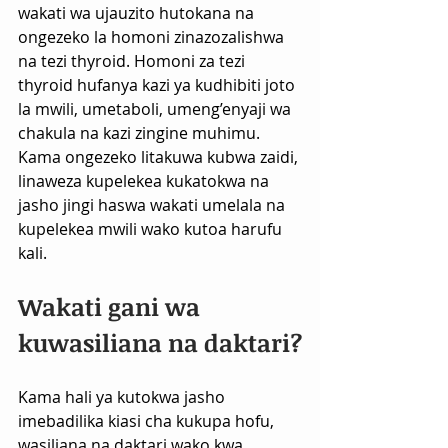
wakati wa ujauzito hutokana na 
ongezeko la homoni zinazozalishwa 
na tezi thyroid. Homoni za tezi 
thyroid hufanya kazi ya kudhibiti joto 
la mwili, umetaboli, umeng’enyaji wa 
chakula na kazi zingine muhimu. 
Kama ongezeko litakuwa kubwa zaidi, 
linaweza kupelekea kukatokwa na 
jasho jingi haswa wakati umelala na 
kupelekea mwili wako kutoa harufu 
kali.
Wakati gani wa 
kuwasiliana na daktari?
Kama hali ya kutokwa jasho 
imebadilika kiasi cha kukupa hofu, 
wasiliana na daktari wako kwa 