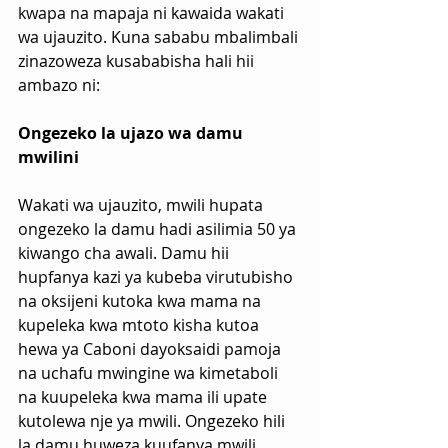
kwapa na mapaja ni kawaida wakati 
wa ujauzito. Kuna sababu mbalimbali 
zinazoweza kusababisha hali hii 
ambazo ni:
Ongezeko la ujazo wa damu 
mwilini
Wakati wa ujauzito, mwili hupata 
ongezeko la damu hadi asilimia 50 ya 
kiwango cha awali. Damu hii 
hupfanya kazi ya kubeba virutubisho 
na oksijeni kutoka kwa mama na 
kupeleka kwa mtoto kisha kutoa 
hewa ya Caboni dayoksaidi pamoja 
na uchafu mwingine wa kimetaboli 
na kuupeleka kwa mama ili upate 
kutolewa nje ya mwili. Ongezeko hili 
la damu huweza kuufanya mwili 